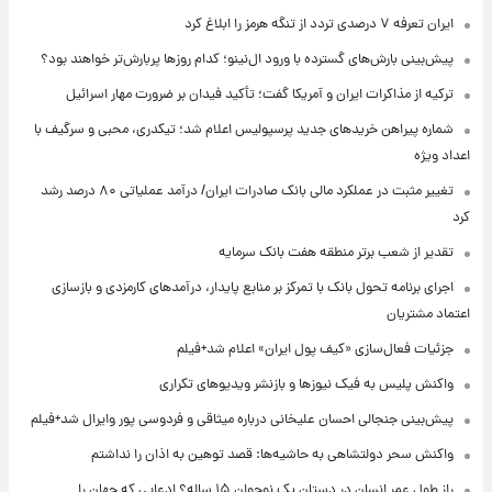
ایران تعرفه ۷ درصدی تردد از تنگه هرمز را ابلاغ کرد
پیش‌بینی بارش‌های گسترده با ورود ال‌نینو؛ کدام روزها پربارش‌تر خواهند بود؟
ترکیه از مذاکرات ایران و آمریکا گفت؛ تأکید فیدان بر ضرورت مهار اسرائیل
شماره پیراهن خریدهای جدید پرسپولیس اعلام شد؛ تیکدری، محبی و سرگیف با
اعداد ویژه
تغییر مثبت در عملکرد مالی بانک صادرات ایران/ درآمد عملیاتی ۸۰ درصد رشد
کرد
تقدیر از شعب برتر منطقه هفت بانک سرمایه
اجرای برنامه تحول بانک با تمرکز بر منابع پایدار، درآمدهای کارمزدی و بازسازی
اعتماد مشتریان
جزئیات فعال‌سازی «کیف پول ایران» اعلام شد+فیلم
واکنش پلیس به فیک نیوزها و بازنشر ویدیوهای تکراری
پیش‌بینی جنجالی احسان علیخانی درباره میثاقی و فردوسی پور وایرال شد+فیلم
واکنش سحر دولتشاهی به حاشیه‌ها: قصد توهین به اذان را نداشتم
راز طول عمر انسان در دستان یک نوجوان ۱۵ ساله؟ ادعایی که جهان را