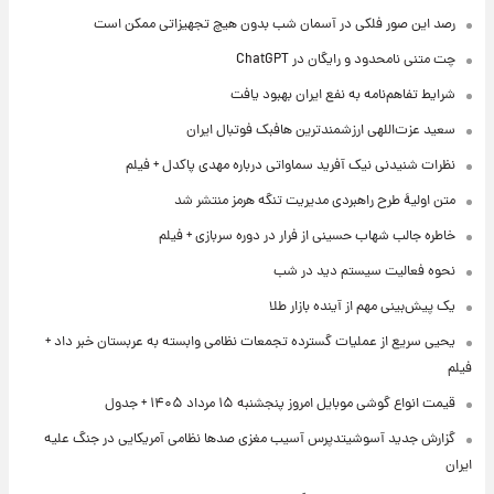
رصد این صور فلکی در آسمان شب بدون هیچ تجهیزاتی ممکن است
چت متنی نامحدود و رایگان در ChatGPT
شرایط تفاهم‌نامه به نفع ایران بهبود یافت
سعید عزت‌اللهی ارزشمندترین هافبک فوتبال ایران
نظرات شنیدنی نیک آفرید سماواتی درباره مهدی پاکدل + فیلم
متن اولیۀ طرح راهبردی مدیریت تنگه هرمز منتشر شد
خاطره جالب شهاب حسینی از فرار در دوره سربازی + فیلم
نحوه فعالیت سیستم دید در شب
یک پیش‌بینی مهم از آینده بازار طلا
یحیی سریع از عملیات گسترده تجمعات نظامی وابسته به عربستان خبر داد +
فیلم
قیمت انواع گوشی موبایل امروز پنجشنبه ۱۵ مرداد ۱۴۰۵ + جدول
گزارش جدید آسوشیتدپرس آسیب مغزی صدها نظامی آمریکایی در جنگ علیه
ایران