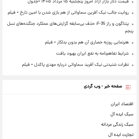
قیمت دلار بازار آزاد امروز پنجشنبه ۱۵ مرداد ۱۴۰۵ +جدول
۱ روز پیش
آغاز طرح جدید فروش مشارکت در تولید سایپا؛
روایت جالب نیک آفرین سماواتی از هم بازی شدن با امین تارخ + فیلم
نام خودرو، مبلغ پیش پرداخت و زمان تحویل |
سود مشارکت چند درصد است؟
پنتاگون و راز F-35؛ حذف بی‌سابقه گزارش‌های عملکرد جنگنده‌های نسل
پنجم
هنرنمایی روزبه حصاری آن هم بدون بدلکار + فیلم
شرایط تفاهم‌نامه به نفع ایران بهبود یافت
نظرات شنیدنی نیک آفرید سماواتی درباره مهدی پاکدل + فیلم
صفحه خبر - وب گردی
اقتصاد ایران
سبک ایده آل
سبک زندگی مردانه
تجارت ایده آل