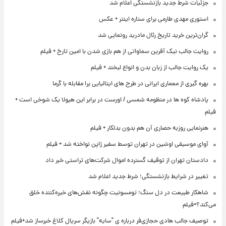
جزئیات شرط جدید بازنشستگی اعلام شد
استوری مهدی طارمی برای ستاره اینتر + عکس
گران‌ترین خرید تاریخ رئال مادرید رونمایی شد
روایت جالب نیک آفرین سماواتی از هم بازی شدن با امین تارخ + فیلم
یک روایت جالب از زبان بدن و انواع لبخند + فیلم
بهره گیری از معماری ایرانی در طرح های ایتالیایی برا مقابله با گرما
پادشاه کوه ها در منظومه شمسی / اورست در برابر این هیولا یک شوخی است +
فیلم
هنرنمایی روزبه حصاری آن هم بدون بدلکار + فیلم
آوای موسیقی اوشین در تهران توسط سفیر ژاپن نواخته شد + فیلم
دادستان تهران از توقیف گسترده اموال شرکت‌های تراستی خبر داد
تغییر در شرایط بازنشستگی؛ شرط جدید اعلام شد
شاهکار طبیعت در دل سنگ؛ تومسونیت چگونه نقش‌های خیره‌کننده خلق
می‌کند؟+فیلم
توصیف جالب هادی حجازی‌فر درباره ی "سایه" بازیگر سریال کلاغ خبرساز شد+فیلم