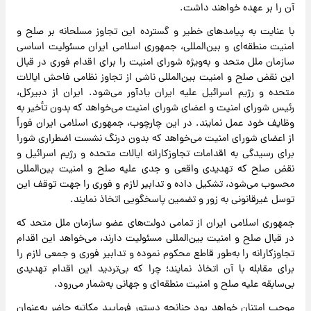
آن را بر عهده خواهند داشت.
با عنایت به پیامدهای خطیر و گسترده این تجاوز مسلحانه بر صلح و
امنیت منطقه‌ای و بین‌المللی، جمهوری اسلامی ایران مسئولیت اساسی
سازمان ملل متحد و به‌ویژه شورای امنیت را برای اقدام فوری در قبال
این نقض صلح و امنیت بین‌المللی ناشی از تجاوز نظامی فاحش ایالات
متحده و رژیم اسرائیل علیه ایران یادآور می‌شود. ایران از دبیرکل،
رئیس شورای امنیت و اعضای شورای امنیت می‌خواهد که بدون تأخیر به
وظایف خود عمل نمایند. در این چارچوب، جمهوری اسلامی ایران فوراً
از اعضای شورای امنیت می‌خواهد که بدون درنگ نشست اضطراری شورا
برای رسیدگی به اقدامات تجاوزکارانه ایالات متحده و رژیم اسرائیل و
نقض صلح که تهدیدی واقعی و جدی علیه صلح و امنیت بین‌المللی
محسوب می‌شود، تشکیل داده و تدابیر لازم و فوری را جهت توقف این
توسل غیرقانونی به زور و تضمین پاسخگویی اتخاذ نمایند.
جمهوری اسلامی ایران از تمامی دولت‌های عضو سازمان ملل متحد که
در قبال صلح و امنیت بین‌المللی مسئولیت دارند، می‌خواهد این اقدام
تجاوزکارانه را به‌طور قاطع محکوم نموده و تدابیر فوری و جمعی لازم را
برای مقابله با آن اتخاذ نمایند؛ چرا که بی‌تردید این اقدام تهدیدی
بی‌سابقه علیه صلح و امنیت منطقه‌ای و جهانی به‌شمار می‌رود.
موجب امتنان خواهد بود چنانچه دستور فرمایید مکاتبه حاضر به‌عنوان