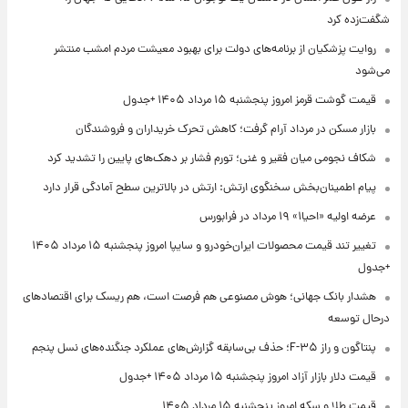
شگفت‌زده کرد
روایت پزشکیان از برنامه‌های دولت برای بهبود معیشت مردم امشب منتشر
می‌شود
قیمت گوشت قرمز امروز پنجشنبه ۱۵ مرداد ۱۴۰۵ +جدول
بازار مسکن در مرداد آرام گرفت؛ کاهش تحرک خریداران و فروشندگان
شکاف نجومی میان فقیر و غنی؛ تورم فشار بر دهک‌های پایین را تشدید کرد
پیام اطمینان‌بخش سخنگوی ارتش: ارتش در بالاترین سطح آمادگی قرار دارد
عرضه اولیه «احیا۱» ۱۹ مرداد در فرابورس
تغییر تند قیمت محصولات ایران‌خودرو و سایپا امروز پنجشنبه ۱۵ مرداد ۱۴۰۵
+جدول
هشدار بانک جهانی؛ هوش مصنوعی هم فرصت است، هم ریسک برای اقتصادهای
درحال توسعه
پنتاگون و راز F-۳۵؛ حذف بی‌سابقه گزارش‌های عملکرد جنگنده‌های نسل پنجم
قیمت دلار بازار آزاد امروز پنجشنبه ۱۵ مرداد ۱۴۰۵ +جدول
قیمت طلا و سکه امروز پنجشنبه ۱۵ مرداد ۱۴۰۵