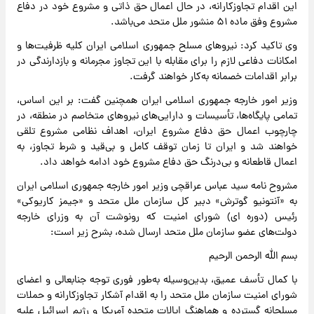
این اقدام تجاوزکارانه، در حال اعمال حق ذاتی و مشروع خود در دفاع
مشروع وفق ماده ۵۱ منشور ملل متحد می‌باشد.
وی تاکید کرد: نیروهای مسلح جمهوری اسلامی ایران کلیه ظرفیت‌ها و
امکانات دفاعی لازم را برای مقابله با این تجاوز مجرمانه و بازدارندگی در
برابر اقدامات خصمانه به‌کار خواهند گرفت.
وزیر امور خارجه جمهوری اسلامی ایران همچنین گفت: بر این اساس،
تمامی پایگاه‌ها، تأسیسات و دارایی‌های نیروهای متخاصم در منطقه، در
چارچوب اعمال حق دفاع مشروع ایران، اهداف نظامی مشروع تلقی
خواهند شد و ایران تا زمان توقف کامل و بی‌قید و شرط تجاوز، به
اعمال قاطعانه و بی‌درنگ حق دفاع مشروع خود ادامه خواهد داد.
مشروح نامه سید عباس عراقچی وزیر امور خارجه جمهوری اسلامی ایران
به «آنتونیو گوترش» دبیر کل سازمان ملل متحد و «جیمز کاریوکی»
رئیس (دوره ای) شورای امنیت که رونوشت آن به وزرای خارجه
دولت‌های عضو سازمان ملل متحد ارسال شده، بشرح زیر است:
بسم الله الرحمن الرحیم
با کمال تأسف عمیق، بدین‌وسیله به‌طور فوری توجه جنابعالی و اعضای
شورای امنیت سازمان ملل متحد را به اقدام آشکار تجاوزکارانه و حملات
مسلحانه گسترده و هماهنگ ایالات متحده آمریکا و رژیم اسرائیل علیه