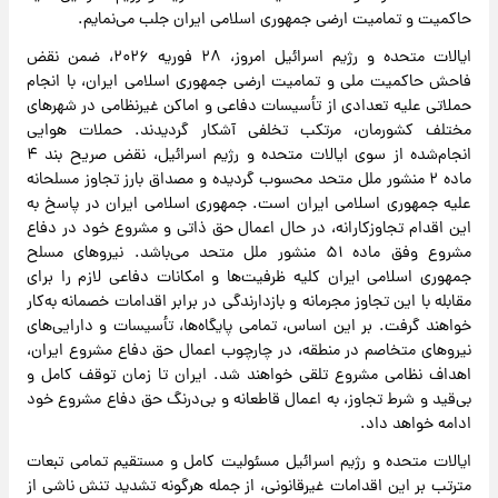
حاکمیت و تمامیت ارضی جمهوری اسلامی ایران جلب می‌نمایم.
ایالات متحده و رژیم اسرائیل امروز، ۲۸ فوریه ۲۰۲۶، ضمن نقض
فاحش حاکمیت ملی و تمامیت ارضی جمهوری اسلامی ایران، با انجام
حملاتی علیه تعدادی از تأسیسات دفاعی و اماکن غیرنظامی در شهرهای
مختلف کشورمان، مرتکب تخلفی آشکار گردیدند. حملات هوایی
انجام‌شده از سوی ایالات متحده و رژیم اسرائیل، نقض صریح بند ۴
ماده ۲ منشور ملل متحد محسوب گردیده و مصداق بارز تجاوز مسلحانه
علیه جمهوری اسلامی ایران است. جمهوری اسلامی ایران در پاسخ به
این اقدام تجاوزکارانه، در حال اعمال حق ذاتی و مشروع خود در دفاع
مشروع وفق ماده ۵۱ منشور ملل متحد می‌باشد. نیروهای مسلح
جمهوری اسلامی ایران کلیه ظرفیت‌ها و امکانات دفاعی لازم را برای
مقابله با این تجاوز مجرمانه و بازدارندگی در برابر اقدامات خصمانه به‌کار
خواهند گرفت. بر این اساس، تمامی پایگاه‌ها، تأسیسات و دارایی‌های
نیروهای متخاصم در منطقه، در چارچوب اعمال حق دفاع مشروع ایران،
اهداف نظامی مشروع تلقی خواهند شد. ایران تا زمان توقف کامل و
بی‌قید و شرط تجاوز، به اعمال قاطعانه و بی‌درنگ حق دفاع مشروع خود
ادامه خواهد داد.
ایالات متحده و رژیم اسرائیل مسئولیت کامل و مستقیم تمامی تبعات
مترتب بر این اقدامات غیرقانونی، از جمله هرگونه تشدید تنش ناشی از