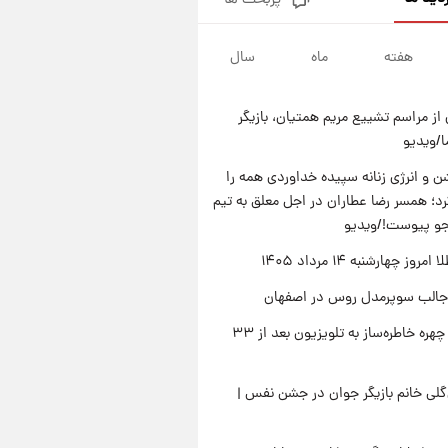
پربحث ها
قیمت دلار در بازار آزاد امروز
چهارشنبه ۱۴ مرداد ۱۴۰۵/ نرخ‌ها
ثابت ماند؟ +جدول
هفته
ماه
سال
۲۰ ساعت پیش
علی مطهری: اجرای کامل
تفاهم‌نامه اسلام‌آباد، پیروزی
از مراسم تشییع مریم همتیان، بازیگر
بزرگ‌تری برای ایران است
۲۱ ساعت پیش
/ویدیو
واکنش تند تاکر کارلسون به حمله
آمریکا به مدرسه میناب؛ «باید
 و انرژی زنانه سپیده خداوردی همه را
سیلی محکمی به صورت ترامپ زد»
؛ همسر رضا عطاران در اجل معلق به تیم
۲۱ ساعت پیش
قیمت طلا و سکه امروز چهارشنبه
جو پیوست!/ویدیو
۱۴ مرداد ۱۴۰۵/کاهش قیمت طلا
وز چهارشنبه ۱۴ مرداد ۱۴۰۵
و سکه
جالب سوپرمدل روس در اصفهان
بازگشت چهره خاطره‌ساز به تلویزیون بعد از ۳۳
لی خانم بازیگر جوان در جشن نفس |