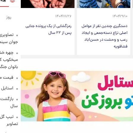
روز
۱۴۰۴/۸/۲۶
۱۴۰۴/۹/۱۰
دستگیری چندین نفر از عوامل
رمزگشایی از یک پرونده جنایی
اصلی نزاع دسته‌جمعی و ایجاد
پس از ۲۲ سال
تصاویری 
رعب و وحشت در حسن‌آباد
جوان سینما
فشافویه
چهره خشن
میخکوب کرد
بانوان جنگ
قیمت طلا امر
استایل 
سال
تیپ گل‌گ
تصاویر