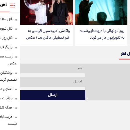
آخری
فال حافظ پنجشنبه
فال قهوه روزانه
رویا نونهالی با «روشنایی‌شب»
واکنش امیرحسین قیاسی به
به تلویزیون باز می‌گردد
خبر تعطیلی ماکان بند/ عکس
فال روزانه وا
بازیگر فی
ل نظر
عکس
پزشکیان: 
تصمیم گرفتن
تصاویر م
ارسال
جزئیات شر
حمله لفظی
غریب‌آباد
نیست