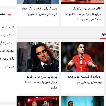
آقای مجریِ دوران کودکی
تیپ گل‌گلی خانم بازیگر جوان
صفحه
خیلی‌ها با یک پست متفاوت؛
در جشن نفس | تصاویر
«غمگینم بسیار زیاد»!
اقتصاد ایر
جره
سبک ایده 
سبک زندگی 
تجارت ایده
تازه ترین خ
مبل ال
رونالدو از گنجینه خودروهای
پوریا پورسرخ با این گریم
لوکسش رونمایی کرد
جذابیتش را از دست داد +
عکس