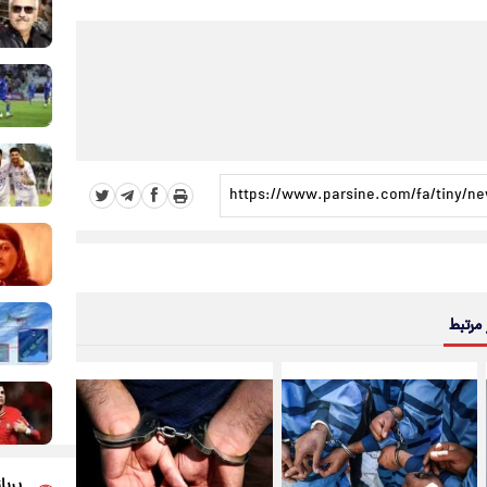
 مرتبط
پربا