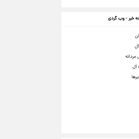
 خبر - وب گردی
ان
آل
مردانه
 آل
برها