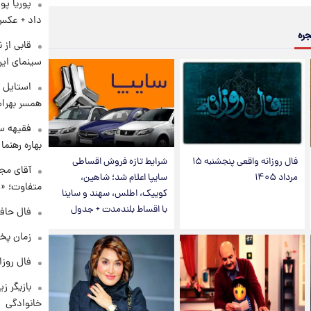
پوریا پو
داد + عکس
جره
قابی از 
سینمای ایر
استایل ت
همسر بهرام
فقیهه سل
بهاره رهنما
فال روزانه واقعی پنجشنبه ۱۵
شرایط تازه فروش اقساطی
آقای مجر
مرداد ۱۴۰۵
سایپا اعلام شد؛ شاهین،
متفاوت؛ «غ
کوییک، اطلس، سهند و ساینا
با اقساط بلندمدت + جدول
فال حافظ چهارش
زمان پخ
فال روزانه و
بازیگر ز
خانوادگی