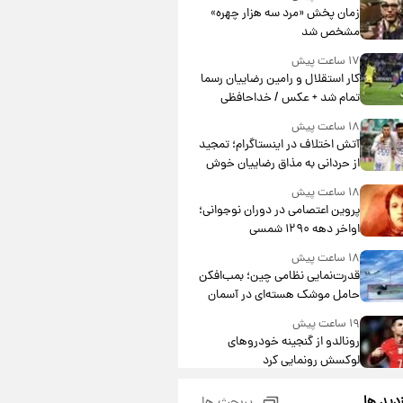
مشارکت چند درصد است؟
زمان پخش «مرد سه هزار چهره»
مشخص شد
۱۷ ساعت پیش
کار استقلال و رامین رضاییان رسما
تمام شد + عکس / خداحافظی
صمیمانه آبی ها با رامین!
۱۸ ساعت پیش
آتش اختلاف در اینستاگرام؛ تمجید
از حردانی به مذاق رضاییان خوش
نیامد+عکس
۱۸ ساعت پیش
پروین اعتصامی در دوران نوجوانی؛
اواخر دهه ۱۲۹۰ شمسی
۱۸ ساعت پیش
قدرت‌نمایی نظامی چین؛ بمب‌افکن
حامل موشک هسته‌ای در آسمان
ظاهر شد
۱۹ ساعت پیش
رونالدو از گنجینه خودروهای
لوکسش رونمایی کرد
۲۱ ساعت پیش
زدید ها