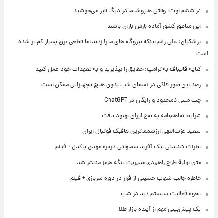
در ششم اوت؛ وقتی هیروشیما در دیگ قیر می‌جوشید
این مناطق کشور آماده بارش باران باشند
پزشکیان: علی رغم اینکه نیروگاه های ما را زدند اما قطعی برق بسیار کم تر شده
است
کنایه قالیباف به ترامپ: حقایق را بپذیرید و به تعهدات خود عمل کنید
رصد این صور فلکی در آسمان شب بدون هیچ تجهیزاتی ممکن است
چت متنی نامحدود و رایگان در ChatGPT
شرایط تفاهم‌نامه به نفع ایران بهبود یافت
سعید عزت‌اللهی ارزشمندترین هافبک فوتبال ایران
نظرات شنیدنی نیک آفرید سماواتی درباره مهدی پاکدل + فیلم
متن اولیۀ طرح راهبردی مدیریت تنگه هرمز منتشر شد
خاطره جالب شهاب حسینی از فرار در دوره سربازی + فیلم
نحوه فعالیت سیستم دید در شب
یک پیش‌بینی مهم از آینده بازار طلا