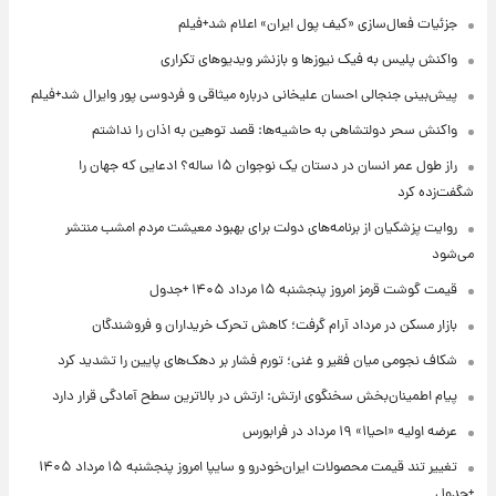
جزئیات فعال‌سازی «کیف پول ایران» اعلام شد+فیلم
واکنش پلیس به فیک نیوزها و بازنشر ویدیوهای تکراری
پیش‌بینی جنجالی احسان علیخانی درباره میثاقی و فردوسی پور وایرال شد+فیلم
واکنش سحر دولتشاهی به حاشیه‌ها: قصد توهین به اذان را نداشتم
راز طول عمر انسان در دستان یک نوجوان ۱۵ ساله؟ ادعایی که جهان را
شگفت‌زده کرد
روایت پزشکیان از برنامه‌های دولت برای بهبود معیشت مردم امشب منتشر
می‌شود
قیمت گوشت قرمز امروز پنجشنبه ۱۵ مرداد ۱۴۰۵ +جدول
بازار مسکن در مرداد آرام گرفت؛ کاهش تحرک خریداران و فروشندگان
شکاف نجومی میان فقیر و غنی؛ تورم فشار بر دهک‌های پایین را تشدید کرد
پیام اطمینان‌بخش سخنگوی ارتش: ارتش در بالاترین سطح آمادگی قرار دارد
عرضه اولیه «احیا۱» ۱۹ مرداد در فرابورس
تغییر تند قیمت محصولات ایران‌خودرو و سایپا امروز پنجشنبه ۱۵ مرداد ۱۴۰۵
+جدول