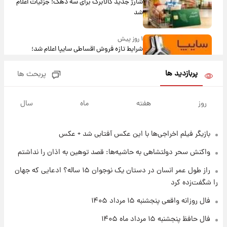
شارژ جدید کالابرگ برای سه دهک؛ جزئیات اعلام
شد
۱ روز پیش
شرایط تازه فروش اقساطی سایپا اعلام شد؛
شاهین، کوییک، اطلس، سهند و ساینا با اقساط
بلندمدت + جدول
پربازدید ها
پربحث ها
۱ روز پیش
سیگنال‌های جدید برای بازار طلا؛ پیش‌بینی
روز
هفته
ماه
سال
قیمت سکه و طلا فردا
بازیگر فیلم اخراجی‌ها با این عکس آفتابی شد + عکس
۲۰ ساعت پیش
فال حافظ پنجشنبه ۱۵ مرداد ماه ۱۴۰۵
واکنش سحر دولتشاهی به حاشیه‌ها: قصد توهین به اذان را نداشتم
راز طول عمر انسان در دستان یک نوجوان ۱۵ ساله؟ ادعایی که جهان
۲۱ ساعت پیش
را شگفت‌زده کرد
فال قهوه روزانه پنجشنبه ۱۵ مرداد ماه ۱۴۰۵
فال روزانه واقعی پنجشنبه ۱۵ مرداد ۱۴۰۵
فال حافظ پنجشنبه ۱۵ مرداد ماه ۱۴۰۵