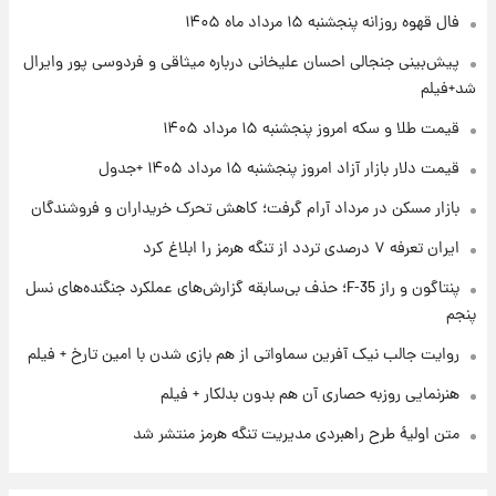
۲۲ ساعت پیش
فال قهوه روزانه پنجشنبه ۱۵ مرداد ماه ۱۴۰۵
فال روزانه واقعی پنجشنبه ۱۵ مرداد ۱۴۰۵
پیش‌بینی جنجالی احسان علیخانی درباره میثاقی و فردوسی پور وایرال
شد+فیلم
۱ روز پیش
قیمت طلا و سکه امروز پنجشنبه ۱۵ مرداد ۱۴۰۵
ارزش سهام عدالت برای امروز چهارشنبه ۱۴ مرداد
+ جدول
قیمت دلار بازار آزاد امروز پنجشنبه ۱۵ مرداد ۱۴۰۵ +جدول
بازار مسکن در مرداد آرام گرفت؛ کاهش تحرک خریداران و فروشندگان
۱ روز پیش
آغاز طرح جدید فروش مشارکت در تولید سایپا؛
ایران تعرفه ۷ درصدی تردد از تنگه هرمز را ابلاغ کرد
نام خودرو، مبلغ پیش پرداخت و زمان تحویل |
سود مشارکت چند درصد است؟
پنتاگون و راز F-35؛ حذف بی‌سابقه گزارش‌های عملکرد جنگنده‌های نسل
پنجم
روایت جالب نیک آفرین سماواتی از هم بازی شدن با امین تارخ + فیلم
هنرنمایی روزبه حصاری آن هم بدون بدلکار + فیلم
متن اولیۀ طرح راهبردی مدیریت تنگه هرمز منتشر شد