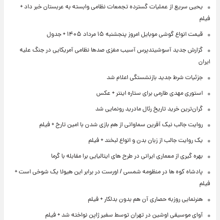
یحیی سریع از عملیات گسترده تجمعات نظامی وابسته به عربستان خبر داد +
فیلم
قیمت انواع گوشی موبایل امروز پنجشنبه ۱۵ مرداد ۱۴۰۵ + جدول
گزارش جدید آسوشیتدپرس آسیب مغزی صدها نظامی آمریکایی در جنگ علیه
ایران
جزئیات شرط جدید بازنشستگی اعلام شد
استوری مهدی طارمی برای ستاره اینتر + عکس
گران‌ترین خرید تاریخ رئال مادرید رونمایی شد
روایت جالب نیک آفرین سماواتی از هم بازی شدن با امین تارخ + فیلم
یک روایت جالب از زبان بدن و انواع لبخند + فیلم
بهره گیری از معماری ایرانی در طرح های ایتالیایی برا مقابله با گرما
پادشاه کوه ها در منظومه شمسی / اورست در برابر این هیولا یک شوخی است +
فیلم
هنرنمایی روزبه حصاری آن هم بدون بدلکار + فیلم
آوای موسیقی اوشین در تهران توسط سفیر ژاپن نواخته شد + فیلم