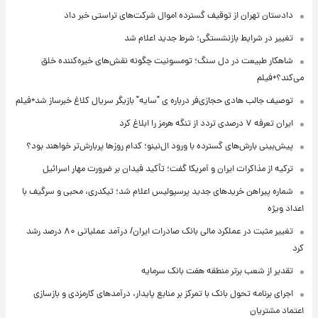
دادستان تهران از توقیف گسترده اموال شرکت‌های تراستی خبر داد
تغییر در شرایط بازنشستگی؛ شرط جدید اعلام شد
شاهکار طبیعت در دل سنگ؛ تومسونیت چگونه نقش‌های خیره‌کننده خلق
می‌کند؟+فیلم
توصیف جالب هادی حجازی‌فر درباره ی "سایه" بازیگر سریال کلاغ خبرساز شد+فیلم
ایران تعرفه ۷ درصدی تردد از تنگه هرمز را ابلاغ کرد
پیش‌بینی بارش‌های گسترده با ورود ال‌نینو؛ کدام روزها پربارش‌تر خواهند بود؟
ترکیه از مذاکرات ایران و آمریکا گفت؛ تأکید فیدان بر ضرورت مهار اسرائیل
شماره پیراهن خریدهای جدید پرسپولیس اعلام شد؛ تیکدری، محبی و سرگیف با
اعداد ویژه
تغییر مثبت در عملکرد مالی بانک صادرات ایران/ درآمد عملیاتی ۸۰ درصد رشد
کرد
تقدیر از شعب برتر منطقه هفت بانک سرمایه
اجرای برنامه تحول بانک با تمرکز بر منابع پایدار، درآمدهای کارمزدی و بازسازی
اعتماد مشتریان