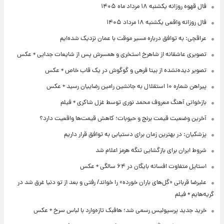
فال قهوه روزانه یکشنبه ۱۸ مرداد ماه ۱۴۰۵
فال روزانه واقعی یکشنبه ۱۸ مرداد ۱۴۰۵
عراقچی: به توافق درباره مسیر موقت با عمان نزدیک شده‌ایم
تصویری عاشقانه از شاهرخ استخری و همسرش پس از شایعات جدایی + عکس
تصویر دیده‌نشده از بیتا فرهی و گوگوش در یک قاب خاص + عکس
پیراهن شماره ۱۰ استقلال به جانشین رامین رضاییان رسید + عکس
بازخوانی آهنگ معروف محمد نوری توسط غزل شاکری + فیلم
آخرین وضعیت قیمت برنج و حبوبات؛ کاهش قیمت‌ها واقعیت دارد؟
پزشکیان: در بهترین زمان برای دستیابی به توافق قرار داریم
شروط ایران برای بازگشایی تنگه هرمز اعلام شد
استایل متفاوت افسانه بایگان در ۶۴ سالگی + عکس
علیرضا قربانی «گل‌های باران خورده» را خواند/ رفتی و بعد از تو دنیا غرق شد در
گریه‌هایم + فیلم
خرید جدید پرسپولیس رسمی شد؛ هافبک تازه‌وارد با لباس سرخ + عکس