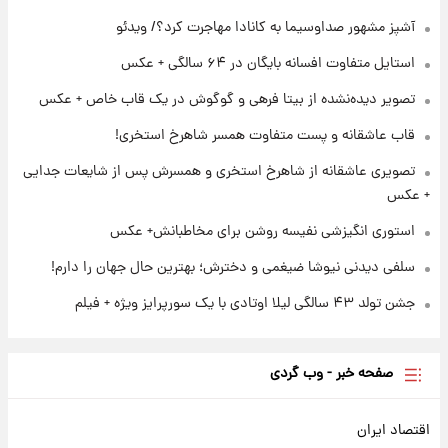
برای اولین بار؛ انتشار تصاویری از رهبر جدید
انقلاب/ویدیو
آشپز مشهور صداوسیما به کانادا مهاجرت کرد؟/ ویدئو
استایل متفاوت افسانه بایگان در ۶۴ سالگی + عکس
۲۳ ساعت پیش
تصاویر عمامه بستن به شیوه خاتمی/ویدیو
تصویر دیده‌نشده از بیتا فرهی و گوگوش در یک قاب خاص + عکس
قاب عاشقانه و پست متفاوت همسر شاهرخ استخری!
تصویری عاشقانه از شاهرخ استخری و همسرش پس از شایعات جدایی
+ عکس
استوری انگیزشی نفیسه روشن برای مخاطبانش+ عکس
سلفی دیدنی نیوشا ضیغمی و دخترش؛ بهترین حال جهان را دارم!
جشن تولد ۴۳ سالگی لیلا اوتادی با یک سورپرایز ویژه + فیلم
صفحه خبر - وب گردی
اقتصاد ایران