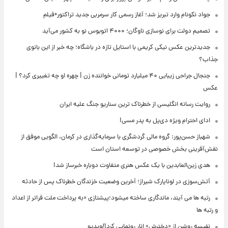
جواد نکونام وارد تبریز شد؛ آغاز رسمی کار سرمربی جدید تراکتور+فیلم
تصمیم دولت برای نوسازی ناوگان؛ ۴۰۰۰ اتوبوس نو به کشور می‌آید
جدیدترین عکس نیکی کریمی با استایل تازه در باشگاه؛ چه خبر از این بانوی
جذاب؟
جنجال جراحی زیبایی ۴۰ میلیارد تومانی خواننده زن | چهره او چه تغییری کرد؟ |
عکس
روایت رسانه انگلیسی از خطرناک ترین سناریو جنگ علیه ایران
ادای احترام ویژه دی‌پل به پدر مسی!
شهباز حسن‌پور: گروه مالی گردشگری با سرمایه‌گذاری در کرمان، الگویی موفق از
نقش‌آفرینی بخش خصوصی در توسعه استان است
هدی زین‌العابدین با یک عکس هنری متفاوت دوباره خبرساز شد!
آتش‌سوزی در لوناپارک شیراز؛ آخرین وضعیت خزندگان خطرناک پس از حادثه
رتبه ها می آیند، ماندگاری ساخته میشود؛پیشتازی «به پرداخت ملت فراتر از اعداد
و رتبه ها
نفیسه روشن از «دخترش» انار رونمایی کرد!/ویدیو