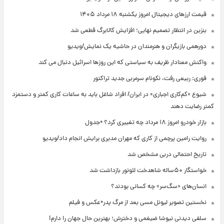
قیمت ارزهای دیجیتال امروز یکشنبه ۱۸ مرداد ۱۴۰۵
بنزین در انتظار تصمیم نهایی؛ افزایش کالابرگ قطعی شد
دورهمی بازیگران و هنرمندان در حاشیه یک نمایش/ویدیو
واکنش معنادار ظریف به سیاستی که این روزها اسرائیل دنبال می کند
فوری: ربیعی رفت، نکونام سرمربی جدید تراکتور
شیوع «کم‌کاری اجباری» در ایران/ افراد شاغل باید به ساعات کاری کمتر و دستمزد
کمتر رضایت دهند
بازار خودرو امروز ۱۸ مرداد چه تغییری کرد؟ +جدول
روایت رامین پرچمی از کاری که مهران مدیری برایش انجام داد/ویدیو
تاریخ احتمالی دربی مشخص شد
خواستگار ۵۰ساله شاهدخت لئونور بازداشت شد
انسان‌های «سگ‌سر» چه کسانی بودند؟
نخستین تصویر لیونل مسی بعد از مرگ پدر+عکس و فیلم
سلفی دیدنی نیوشا ضیغمی و دخترش؛ بهترین حال جهان را دارم!