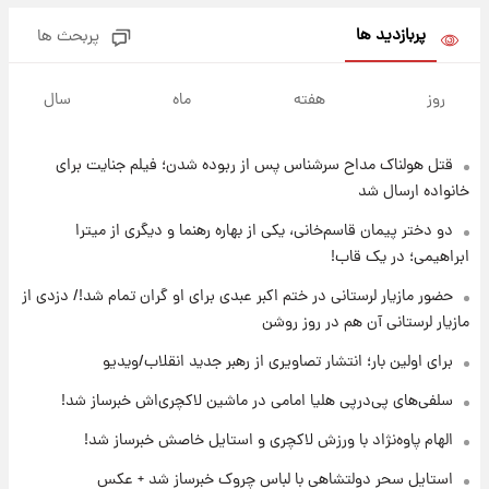
پربازدید ها
پربحث ها
۱۲ ساعت پیش
فال روزانه واقعی یکشنبه ۱۸ مرداد ۱۴۰۵
روز
هفته
ماه
سال
قتل هولناک مداح سرشناس پس از ربوده شدن؛ فیلم جنایت برای
۱۹ ساعت پیش
ارزش سهام عدالت برای امروز ۱۷ مرداد ۱۴۰۵ +
خانواده ارسال شد
جدول
دو دختر پیمان قاسم‌خانی، یکی از بهاره رهنما و دیگری از میترا
ابراهیمی؛ در یک قاب!
۲۰ ساعت پیش
لیونل مسی عزادار شد! + جزئیات
حضور مازیار لرستانی در ختم اکبر عبدی برای او گران تمام شد!/ دزدی از
مازیار لرستانی آن هم در روز روشن
برای اولین بار؛ انتشار تصاویری از رهبر جدید انقلاب/ویدیو
۲۳ ساعت پیش
لحظه برخورد رعد و برق به ساختمان مرکز تجارت
سلفی‌های پی‌درپی هلیا امامی در ماشین لاکچری‌اش خبرساز شد!
جهانی در آمریکا + فیلم
الهام پاوه‌نژاد با ورزش لاکچری و استایل خاصش خبرساز شد!
۲۳ ساعت پیش
استایل سحر دولتشاهی با لباس چروک خبرساز شد + عکس