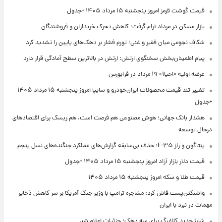
قیمت گوشت قرمز امروز پنجشنبه ۱۵ مرداد ۱۴۰۵ +جدول
بازار مسکن در مرداد آرام گرفت؛ کاهش تحرک خریداران و فروشندگان
شکاف نجومی میان فقیر و غنی؛ تورم فشار بر دهک‌های پایین را تشدید کرد
پیام اطمینان‌بخش سخنگوی ارتش: ارتش در بالاترین سطح آمادگی قرار دارد
عرضه اولیه «احیا۱» ۱۹ مرداد در فرابورس
تغییر تند قیمت محصولات ایران‌خودرو و سایپا امروز پنجشنبه ۱۵ مرداد ۱۴۰۵
+جدول
هشدار بانک جهانی؛ هوش مصنوعی هم فرصت است، هم ریسک برای اقتصادهای
درحال توسعه
پنتاگون و راز F-۳۵؛ حذف بی‌سابقه گزارش‌های عملکرد جنگنده‌های نسل پنجم
قیمت دلار بازار آزاد امروز پنجشنبه ۱۵ مرداد ۱۴۰۵ +جدول
قیمت طلا و سکه امروز پنجشنبه ۱۵ مرداد ۱۴۰۵
واشنگتن‌پست فاش کرد: مشاجره ترامپ با وزیر جنگ آمریکا بر سر کاهش ذخایر
مهمات در نبرد با ایران
شارژ جدید کالابرگ برای سه دهک؛ جزئیات اعلام شد