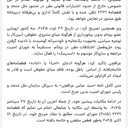
عملیاتی ۸ خاتمه یافته‌اند، اقدام نمایند و هرگونه اقدام در این
خصوص، خارج از حدود اختیارات قانونی مقرر در منشور ملل متحد و
قطعنامه ۲۲۳۱ تلقی شده و با نقش کاملاً اداری و بی‌طرفانه دبیرخانه
طبق منشور در تعارض خواهد بود.
وی همچنین تصریح کرد: در تاریخ ۲۸ اوت ۲۰۲۵، سه کشور اروپایی
عضو برجام بدون برخورداری از هرگونه مبنای مشروع، حقوقی، آیین‌کار یا
توجیه سیاسی، به‌صورت یک‌جانبه و خودسرانه کوشیدند با نادیده گرفتن
روند حل‌وفصل اختلافات مقرر در برجام، مستقیماً به شورای امنیت
مراجعه و سازوکار موسوم به «اسنپ‌بک» را فعال سازند.
عراقچی تاکید کرد: هرگونه ادعای «احیا» یا «اعاده» قطعنامه‌های
خاتمه‌یافته، از اساس باطل بوده، فاقد مبنای حقوقی است و قادر به
ایجاد اثر الزام‌آور نمی‌باشد.
متن کامل نامه «سید عباس عراقچی» به دبیرکل سازمان ملل متحد و
رئیس شورای امنیت بدین شرح است:
در ادامه مکاتبات پیشین خود، از جمله آخرین آن به تاریخ ۲۷ سپتامبر
۲۰۲۵، به واسطه این مکاتبه با جنابعالی اعلام می نمایم که قطعنامه
۲۲۳۱ (۲۰۱۵) شورای امنیت، مطابق با مفاد صریح خود، در تاریخ ۱۸
اکتبر ۲۰۲۵ به‌طور قطعی منقضی و خاتمه یافته است.