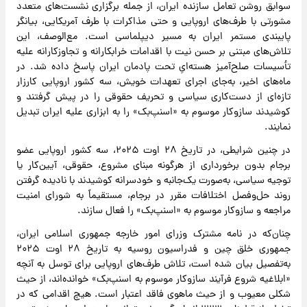
سوابق روشن تعامل سازنده ایران، از جمله برگزاری نشست‌های متعدد
مشورتی با طرف‌های اروپایی و حتی مذاکرات با طرف آمریکایی، بیانگر
پایبندی مستمر ایران به مسیر دیپلماسی است. مع‌الوصف، این
تلاش‌های مبتنی بر حسن نیت با اقدامات خرابکارانه و تجاوزکارانه علیه
تأسیسات صلح‌آمیز هسته‌ایِ تحت پادمان ایران پاسخ داده شد. در
ماه‌های اخیر، به‌جای اجرای تعهدات خویش، سه کشور اروپایی کارزار
تازه‌ای از دست‌کاری سیاسی و تحریف حقوقی را در پیش گرفتند و
کوشیدند سازوکار موسوم به «اسنپ‌بک» را به ابزاری علیه ایران تبدیل
نمایند.
در چنین شرایطی، در تاریخ ۲۸ اوت ۲۰۲۵، سه کشور اروپایی عضو
برجام بدون برخورداری از هرگونه مبنای مشروع، حقوقی، آیین‌کار یا
توجیه سیاسی، به‌صورت یک‌جانبه و خودسرانه کوشیدند با نادیده گرفتن
روند حل‌وفصل اختلافات مقرر در برجام، مستقیماً به شورای امنیت
مراجعه و سازوکار موسوم به «اسنپ‌بک» را فعال سازند.
چنان‌که در نامه مشترک وزرای امور خارجه جمهوری اسلامی ایران،
جمهوری خلق چین و فدراسیون روسیه به تاریخ ۲۸ اوت ۲۰۲۵
به‌تفصیل بیان شده است، تلاش طرف‌های اروپایی برای توسل به آنچه
«ابلاغیه شروع فرآیند سازوکار موسوم به اسنپ‌بک» خوانده‌اند، از حیث
شکلی معیوب و از حیث ماهوی فاقد ‌اعتبار است. هیچ اقدامی که در