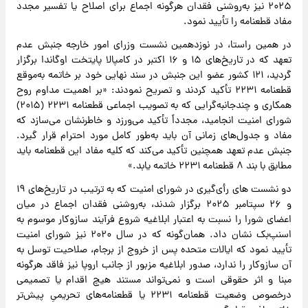
۲۰۲۵ نیز به‌روشنی فقدان هرگونه اجماع برای اصلاح یا تفسیر مجدد
مفاد قطعنامه را تأیید نمود.
در همین راستا، در نوزدهمین نشست وزرای امور خارجه جنبش عدم
تعهد که در تاریخ‌های ۱۵ و ۱۶ اکتبر در کامپالا پایتخت اوگاندا برگزار
گردید، ۱۲۱ کشور عضو این جنبش در سند نهایی خود بر خاتمه به‌موقع
قطعنامه ۲۲۳۱ تأکید کردند و تصریح نمودند: «بر اهمیت مداوم روح
همکاری و چندجانبه‌گرایی که به تصویب اجماعی قطعنامه ۲۲۳۱ (۲۰۱۵)
شورای امنیت انجامید، مجدداً تأکید می‌ورزد و خاطرنشان می‌سازد که
مفاد و جدول‌های زمانی آن باید به‌طور کامل مورد احترام قرار گیرد.
جنبش عدم تعهد همچنین تأکید می‌کند که کلیه مفاد این قطعنامه باید
مطابق با بند ۸ قطعنامه ۲۲۳۱ خاتمه یابد.»
دو نشست های رأی‌گیری در شورای امنیت که به ترتیب در تاریخ‌های ۱۹
و ۲۶ سپتامبر ۲۰۲۵ برگزار شدند، به‌روشنی فقدان اجماع در میان
اعضای شورا را نسبت به اعتبار ابلاغیه شروع فرآیند سازوکار موسوم به
اسنپ‌بک نشان داد. همان‌گونه که در سال ۲۰۲۰ نیز شورای امنیت
تأیید نمود که ایالات متحده پس از خروج از برجام، صلاحیت توسل به
آن سازوکار را ندارد، صدور ابلاغیه مزبور از جانب اروپا نیز فاقد هرگونه
مبنا و اثر حقوقی است و نمی‌تواند مستند هیچ اقدام یا تصمیمی
درخصوص وضعیت قطعنامه ۲۲۳۱ یا قطعنامه‌های تحریمیِ پیش‌تر