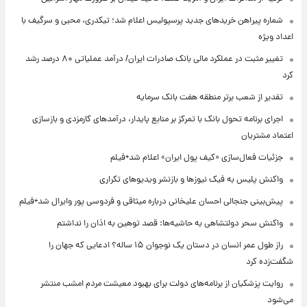
شماره پیراهن خریدهای جدید پرسپولیس اعلام شد؛ تیکدری، محبی و سرگیف با
اعداد ویژه
تغییر مثبت در عملکرد مالی بانک صادرات ایران/ درآمد عملیاتی ۸۰ درصد رشد
کرد
تقدیر از شعب برتر منطقه هفت بانک سرمایه
اجرای برنامه تحول بانک با تمرکز بر منابع پایدار، درآمدهای کارمزدی و بازسازی
اعتماد مشتریان
جزئیات فعال‌سازی «کیف پول ایران» اعلام شد+فیلم
واکنش پلیس به فیک نیوزها و بازنشر ویدیوهای تکراری
پیش‌بینی جنجالی احسان علیخانی درباره میثاقی و فردوسی پور وایرال شد+فیلم
واکنش سحر دولتشاهی به حاشیه‌ها: قصد توهین به اذان را نداشتم
راز طول عمر انسان در دستان یک نوجوان ۱۵ ساله؟ ادعایی که جهان را
شگفت‌زده کرد
روایت پزشکیان از برنامه‌های دولت برای بهبود معیشت مردم امشب منتشر
می‌شود