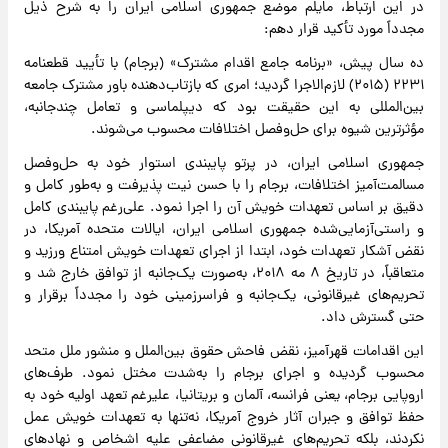
در این ارتباط، مایلم موضع جمهوری اسلامی ایران را به شرح ذیل
مجدداً مورد تأکید قرار دهم:
ده سال پیش، «برنامه جامع اقدام مشترک» (برجام) با تأیید قطعنامه
۲۲۳۱ (۲۰۱۵) لازم‌الاجرا گردید؛ امری که بازتاب‌دهنده باور مشترک جامعه
بین‌المللی به این حقیقت بود که دیپلماسی و تعامل چندجانبه،
مؤثرترین شیوه برای حل‌وفصل اختلافات محسوب می‌شوند.
جمهوری اسلامی ایران، در پرتو پایبندی استوار خود به حل‌وفصل
مسالمت‌آمیز اختلافات، برجام را با حسن نیت پذیرفت و به‌طور کامل و
دقیق بر اساس تعهدات خویش آن را اجرا نمود. علی‌رغم پایبندی کامل
و راستی‌آزمایی‌شده جمهوری اسلامی ایران، ایالات متحده آمریکا، در
نقض آشکار تعهدات خود، ابتدا از اجرای تعهدات خویش امتناع ورزید و
متعاقباً، در تاریخ ۸ مه ۲۰۱۸، به‌صورت یک‌جانبه از توافق خارج شد و
تحریم‌های غیرقانونی، یک‌جانبه و فراسرزمینی خود را مجدداً برقرار و
حتی گسترش داد.
این اقدامات قهرآمیز، نقض فاحش حقوق بین‌الملل و منشور ملل متحد
محسوب گردیده و اجرای برجام را به‌شدت مختل نمود. طرف‌های
اروپایی برجام، یعنی فرانسه، آلمان و بریتانیا، علیرغم تعهد اولیه خود به
حفظ توافق و جبران آثار خروج آمریکا، نه‌تنها به تعهدات خویش عمل
نکردند، بلکه تحریم‌های غیرقانونی مضاعفی علیه اشخاص و نهادهای