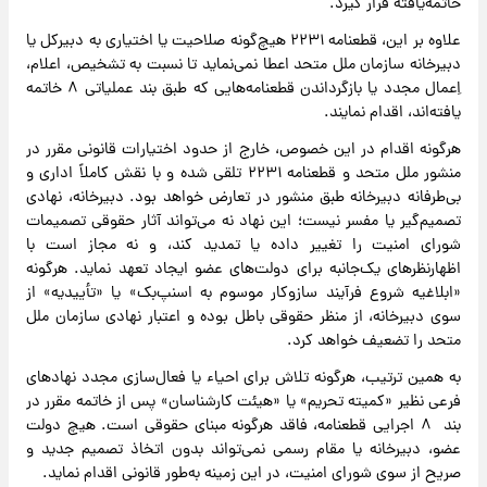
خاتمه‌یافته قرار گیرد.
علاوه بر این، قطعنامه ۲۲۳۱ هیچ‌گونه صلاحیت یا اختیاری به دبیرکل یا
دبیرخانه سازمان ملل متحد اعطا نمی‌نماید تا نسبت به تشخیص، اعلام،
اِعمال مجدد یا بازگرداندن قطعنامه‌هایی که طبق بند عملیاتی ۸ خاتمه
یافته‌اند، اقدام نمایند.
هرگونه اقدام در این خصوص، خارج از حدود اختیارات قانونی مقرر در
منشور ملل متحد و قطعنامه ۲۲۳۱ تلقی شده و با نقش کاملاً اداری و
بی‌طرفانه دبیرخانه طبق منشور در تعارض خواهد بود. دبیرخانه، نهادی
تصمیم‌گیر یا مفسر نیست؛ این نهاد نه می‌تواند آثار حقوقی تصمیمات
شورای امنیت را تغییر داده یا تمدید کند، و نه مجاز است با
اظهارنظرهای یک‌جانبه برای دولت‌های عضو ایجاد تعهد نماید. هرگونه
«ابلاغیه شروع فرآیند سازوکار موسوم به اسنپ‌بک» یا «تأییدیه» از
سوی دبیرخانه، از منظر حقوقی باطل بوده و اعتبار نهادی سازمان ملل
متحد را تضعیف خواهد کرد.
به همین ترتیب، هرگونه تلاش برای احیاء یا فعال‌سازی مجدد نهادهای
فرعی نظیر «کمیته تحریم» یا «هیئت کارشناسان» پس از خاتمه مقرر در
بند ۸ اجرایی قطعنامه، فاقد هرگونه مبنای حقوقی است. هیچ دولت
عضو، دبیرخانه یا مقام رسمی‌ نمی‌تواند بدون اتخاذ تصمیم جدید و
صریح از سوی شورای امنیت، در این زمینه به‌طور قانونی اقدام نماید.