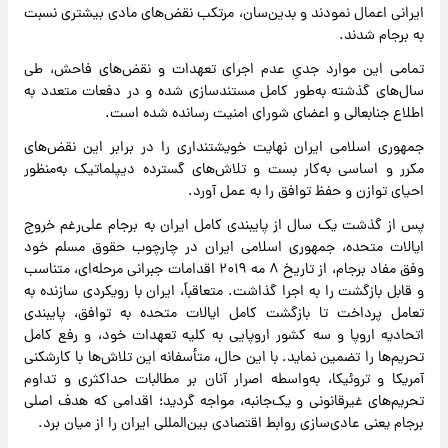
ایرانی اعمال نمودند و بدین‌سان، مرتکب نقض‌های مادی بیشتری نسبت
به برجام شدند.
تمامی این موارد جدیِ عدم اجرای تعهدات و نقض‌های فاحش، طی
سال‌های گذشته به‌طور کامل مستندسازی شده و در دفعات متعدد به
اطلاع جنابعالی و اعضای شورای امنیت رسانده شده است.
جمهوری اسلامی ایران نهایت خویشتنداری را در برابر این نقض‌های
مکرر و اساسی به‌کار بست و تلاش‌های گسترده دیپلماتیک به‌منظور
احیای توازن و حفظ توافق را به عمل آورد.
پس از گذشت یک سال از پایبندی کامل ایران به برجام علی‌رغم خروج
ایالات متحده، جمهوری اسلامی ایران در چارچوب حقوق مسلم خود
وفق مفاد برجام، از تاریخ ۸ مه ۲۰۱۹ اقدامات جبرانی مرحله‌ای، متناسب
و قابل بازگشت را به اجرا گذاشت. متعاقباً، ایران با رویکردی سازنده به
تعامل پرداخت تا بازگشت کامل ایالات متحده به توافق، پایبندی
اتحادیه اروپا و سه کشور اروپایی به کلیه تعهدات خود، و رفع کامل
تحریم‌ها را تضمین نماید. با این حال، متأسفانه این تلاش‌ها با کارشکنی
آمریکا و تروئیکا، به‌واسطه اصرار آنان بر مطالبات حداکثری و تداوم
تحریم‌های غیرقانونی و یک‌جانبه، مواجه گردید؛ اقدامی که هدف اصلی
برجام یعنی عادی‌سازی روابط اقتصادی بین‌المللی ایران را از میان برد.