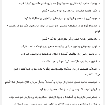
روایت جالب نیک آفرین سماواتی از هم بازی شدن با امین تارخ + فیلم
یک روایت جالب از زبان بدن و انواع لبخند + فیلم
بهره گیری از معماری ایرانی در طرح های ایتالیایی برا مقابله با گرما
پادشاه کوه ها در منظومه شمسی / اورست در برابر این هیولا یک شوخی است +
فیلم
هنرنمایی روزبه حصاری آن هم بدون بدلکار + فیلم
آوای موسیقی اوشین در تهران توسط سفیر ژاپن نواخته شد + فیلم
دادستان تهران از توقیف گسترده اموال شرکت‌های تراستی خبر داد
تغییر در شرایط بازنشستگی؛ شرط جدید اعلام شد
شاهکار طبیعت در دل سنگ؛ تومسونیت چگونه نقش‌های خیره‌کننده خلق
می‌کند؟+فیلم
توصیف جالب هادی حجازی‌فر درباره ی "سایه" بازیگر سریال کلاغ خبرساز شد+فیلم
ایران تعرفه ۷ درصدی تردد از تنگه هرمز را ابلاغ کرد
پیش‌بینی بارش‌های گسترده با ورود ال‌نینو؛ کدام روزها پربارش‌تر خواهند بود؟
ترکیه از مذاکرات ایران و آمریکا گفت؛ تأکید فیدان بر ضرورت مهار اسرائیل