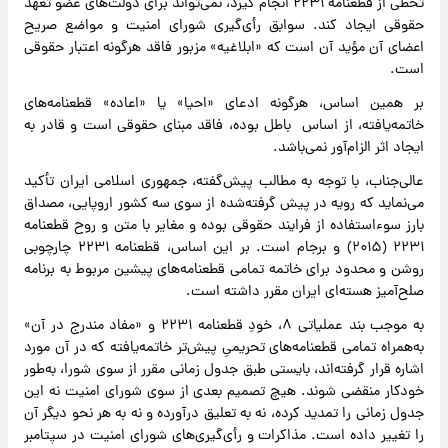
تخطی از قطعنامه ۲۲۳۱ انجام گیرد، نمی‌تواند برای دولت‌های عضو تعهد
حقوقی ایجاد کند. سوابق رأی‌گیری شورای امنیت و مواضع صریح
اعضای آن مؤید آن است که «ابلاغیه» مزبور فاقد هرگونه اعتبار حقوقی
است.
بر همین اساس، هرگونه ادعای «احیا» یا «اعاده» قطعنامه‌های
خاتمه‌یافته، از اساس باطل بوده، فاقد مبنای حقوقی است و قادر به
ایجاد اثر الزام‌آور نمی‌باشد.
عالی‌جناب، با توجه به مطالب پیش‌گفته، جمهوری اسلامی ایران تأکید
می‌نماید که رویه در پیش گرفته‌شده از سوی سه کشور اروپایی، مصداق
بارز سوء‌استفاده از فرایند حقوقی بوده و مغایر با متن و روح قطعنامه
۲۲۳۱ (۲۰۱۵) و برجام است. بر این اساس، قطعنامه ۲۲۳۱ چارچوبی
روشن و محدود برای خاتمه تمامی قطعنامه‌های پیشین مربوط به برنامه
صلح‌آمیز هسته‌ای ایران مقرر داشته است.
به موجب بند عملیاتی ۸، خودِ قطعنامه ۲۲۳۱ و «مفاد مندرج در آن»
به‌همراه تمامی قطعنامه‌های تحریمیِ پیش‌تر خاتمه‌یافته که در آن مورد
اشاره قرار گرفته‌اند، بایستی طبق جدول زمانی مقرر از سوی شورا، به‌طور
خودکار منقضی شوند. هیچ تصمیم بعدی از سوی شورای امنیت نه این
جدول زمانی را تمدید کرده، نه به تعلیق درآورده و نه به هر نحو دیگر آن
را تغییر داده است. مذاکرات و رأی‌گیری‌های شورای امنیت در سپتامبر