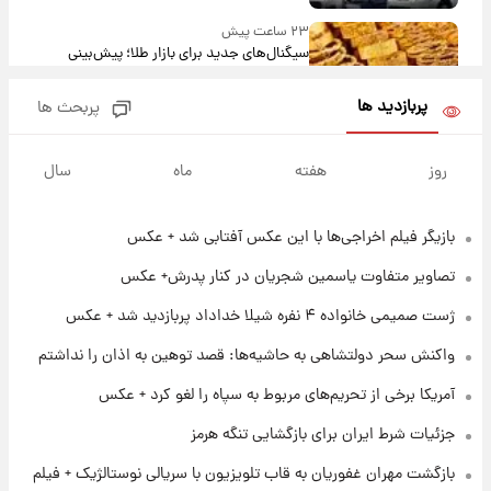
۲۳ ساعت پیش
سیگنال‌های جدید برای بازار طلا؛ پیش‌بینی
قیمت سکه و طلا فردا
پربازدید ها
پربحث ها
۱۵ ساعت پیش
فال حافظ پنجشنبه ۱۵ مرداد ماه ۱۴۰۵
روز
هفته
ماه
سال
بازیگر فیلم اخراجی‌ها با این عکس آفتابی شد + عکس
۱۶ ساعت پیش
فال قهوه روزانه پنجشنبه ۱۵ مرداد ماه ۱۴۰۵
تصاویر متفاوت یاسمین شجریان در کنار پدرش+ عکس
ژست صمیمی خانواده ۴ نفره شیلا خداداد پربازدید شد + عکس
۱۷ ساعت پیش
واکنش سحر دولتشاهی به حاشیه‌ها: قصد توهین به اذان را نداشتم
فال روزانه واقعی پنجشنبه ۱۵ مرداد ۱۴۰۵
آمریکا برخی از تحریم‌های مربوط به سپاه را لغو کرد + عکس
جزئیات شرط ایران برای بازگشایی تنگه هرمز
۱ روز پیش
ارزش سهام عدالت برای امروز چهارشنبه ۱۴ مرداد
بازگشت مهران غفوریان به قاب تلویزیون با سریالی نوستالژیک + فیلم
+ جدول