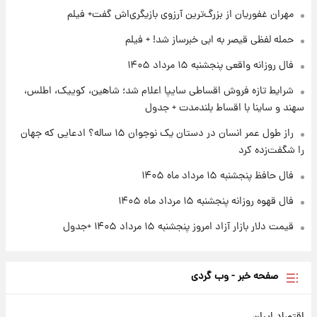
مهران غفوریان از بزرگ‌ترین آرزوی بازیگری‌اش گفت+ فیلم
۱ روز پیش
حمله لفظی قیصر به ابی خبرساز شد! + فیلم
آغاز طرح جدید فروش مشارکت در تولید سایپا؛
نام خودرو، مبلغ پیش پرداخت و زمان تحویل |
فال روزانه واقعی پنجشنبه ۱۵ مرداد ۱۴۰۵
سود مشارکت چند درصد است؟
شرایط تازه فروش اقساطی سایپا اعلام شد؛ شاهین، کوییک، اطلس،
۱ روز پیش
سهند و ساینا با اقساط بلندمدت + جدول
زمان پخش «مرد سه هزار چهره» مشخص شد
راز طول عمر انسان در دستان یک نوجوان ۱۵ ساله؟ ادعایی که جهان
را شگفت‌زده کرد
فال حافظ پنجشنبه ۱۵ مرداد ماه ۱۴۰۵
فال قهوه روزانه پنجشنبه ۱۵ مرداد ماه ۱۴۰۵
قیمت دلار بازار آزاد امروز پنجشنبه ۱۵ مرداد ۱۴۰۵ +جدول
صفحه خبر - وب گردی