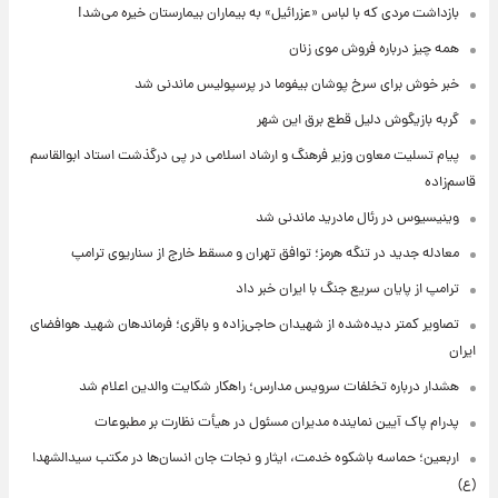
بازداشت مردی که با لباس «عزرائیل» به بیماران بیمارستان خیره می‌شد!
همه چیز درباره فروش موی زنان
خبر خوش برای سرخ پوشان بیفوما در پرسپولیس ماندنی شد
گربه بازیگوش دلیل قطع برق این شهر
پیام تسلیت معاون وزیر فرهنگ و ارشاد اسلامی در پی درگذشت استاد ابوالقاسم
قاسم‌زاده
وینیسیوس در رئال مادرید ماندنی شد
معادله جدید در تنگه هرمز؛ توافق تهران و مسقط خارج از سناریوی ترامپ
ترامپ از پایان سریع جنگ با ایران خبر داد
تصاویر کمتر دیده‌شده از شهیدان حاجی‌زاده و باقری؛ فرماندهان شهید هوافضای
ایران
هشدار درباره تخلفات سرویس مدارس؛ راهکار شکایت والدین اعلام شد
پدرام پاک آیین نماینده مدیران مسئول در هیأت نظارت بر مطبوعات
اربعین؛ حماسه باشکوه خدمت، ایثار و نجات جان انسان‌ها در مکتب سیدالشهدا
(ع)