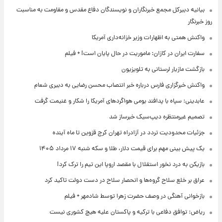
بیانیه دبیرکل مجمع خبرنگاران و نویسندگان دفاع مقدس و مقاومت به مناسبت
روز خبرنگار
واکنش همتی به اظهارات وزیر خزانه‌داری آمریکا
سفارت ایران در کازان: ماموریت در حال پایان است! + فیلم
بازگشت مازیار لرستانی به تلویزیون
واکنش خبرگزاری فارس درباره خبر انتصاب محسن رضایی به دبیری شعام
عابدینی: سپاه با پدافند بومی هواگردهای آمریکا را شکار و غنیمت گرفت
تصمیم غیرمنتظره دیپ‌سیک خبرساز شد
جزئیات محدودیت تردد در آزادراه تهران کرج قزوین تا ماه آینده
یک پیش ‌بینی مهم برای قیمت دلار، طلا و سکه شنبه ۱۷ مرداد ۱۴۰۵
بازیکن به درد نخور استقلال با مقصد اروپا این تیم را ترک کرد!
عراق بر خلع سلاح گروه‌ها و انحصار سلاح در دست دولت تاکید کرد
بازخوانی آهنگی در وصف حضرت زهرا توسط شادمهر + فیلم
ریاض: توافق دفاعی با ترکیه و پاکستان علیه هیچ کشوری نیست