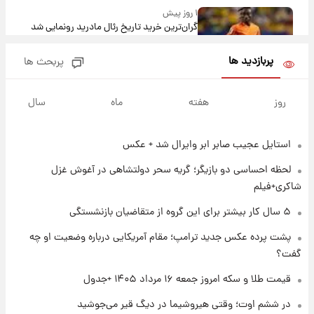
۱ روز پیش
گران‌ترین خرید تاریخ رئال مادرید رونمایی شد
پربازدید ها
پربحث ها
۱ روز پیش
پیش‌بینی بارش‌های گسترده با ورود ال‌نینو؛ کدام
روز
هفته
ماه
سال
روزها پربارش‌تر خواهند بود؟
استایل عجیب صابر ابر وایرال شد + عکس
۱ روز پیش
شماره پیراهن خریدهای جدید پرسپولیس اعلام
لحظه احساسی دو بازیگر؛ گریه سحر دولتشاهی در آغوش غزل
شد؛ تیکدری، محبی و سرگیف با اعداد ویژه
شاکری+فیلم
۱ روز پیش
۵ سال کار بیشتر برای این گروه از متقاضیان بازنشستگی
جزئیات فعال‌سازی «کیف پول ایران» اعلام
پشت پرده عکس جدید ترامپ؛ مقام آمریکایی درباره وضعیت او چه
شد+فیلم
گفت؟
۱ روز پیش
قیمت طلا و سکه امروز جمعه ۱۶ مرداد ۱۴۰۵ +جدول
تغییر تند قیمت محصولات ایران‌خودرو و سایپا
امروز پنجشنبه ۱۵ مرداد ۱۴۰۵ +جدول
در ششم اوت؛ وقتی هیروشیما در دیگ قیر می‌جوشید