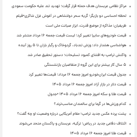
مراکز نظامی عربستان هدف حمله قرار گرفت؛ تهدید تند علیه حکومت سعودی
لحظه احساسی دو بازیگر؛ گریه سحر دولتشاهی در آغوش غزل شاکری+فیلم
ظریفیان: مذاکره از موضع قدرت، ابزار صیانت ملی است
قیمت خودروهای سایپا تغییر کرد؛ لیست قیمت جمعه ۱۶ مرداد منتشر شد
هواشناسی هشدار داد: وزش تندباد، گردوخاک و رگبار باران تا ۵ روز آینده
واکنش ترامپ به افشای کمبود تسلیحات؛ دستور تحقیق صادر شد
۵ سال کار بیشتر برای این گروه از متقاضیان بازنشستگی
جدول قیمت ایران‌خودرو امروز جمعه ۱۶ مرداد؛ قیمت‌ها تغییر کرد
قیمت دلار در بازار آزاد امروز جمعه ۱۶ مرداد ۱۴۰۵
قیمت طلا و سکه امروز جمعه ۱۶ مرداد ۱۴۰۵ +جدول
کدام ورزش‌ها در گرما برای سالمندان مناسب‌ترند؟
پشت پرده عکس جدید ترامپ؛ مقام آمریکایی درباره وضعیت او چه گفت؟
ائتلاف دفاعی جدید در ریاض؛ ترکیه، عربستان و پاکستان متحد می‌شوند
قیمت طلا امروز جمعه ۱۶ مرداد ۱۴۰۵