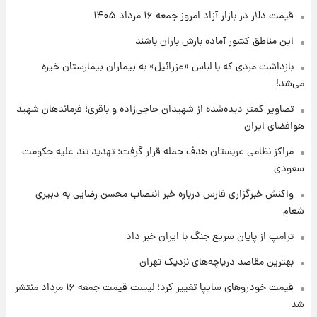
قیمت دلار در بازار آزاد امروز جمعه ۱۶ مرداد ۱۴۰۵
۱ روز پیش
این مناطق کشور آماده بارش باران باشند
قیمت طلا و سکه امروز پنجشنبه ۱۵ مرداد ۱۴۰۵
بازداشت مردی که با لباس «عزرائیل» به بیماران بیمارستان خیره
می‌شد!
۱ روز پیش
شارژ جدید کالابرگ برای سه دهک؛ جزئیات اعلام
تصاویر کمتر دیده‌شده از شهیدان حاجی‌زاده و باقری؛ فرماندهان شهید
شد
هوافضای ایران
مراکز نظامی عربستان هدف حمله قرار گرفت؛ تهدید تند علیه حکومت
سعودی
واکنش خبرگزاری فارس درباره خبر انتصاب محسن رضایی به دبیری
شعام
ترامپ از پایان سریع جنگ با ایران خبر داد
بهترین مقاصد دریاچه‌های نزدیک تهران
قیمت خودروهای سایپا تغییر کرد؛ لیست قیمت جمعه ۱۶ مرداد منتشر
شد