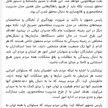
نفت صرفه‌جویی خواهد شد. این هدف با صدور بخشنامه و دستور قابل
تحقق نیست، بلکه باید از طریق راهکارهایی مثل همین مدل مدیریت
محله‌محوری و قانع‌سازی به دنبال محقق شدن آن بود.
رئیس جمهور با تاکید بر ضرورت بهره‌گیری از نخبگان و متخصصان
عرصه‌های مختلف در مدل مدیریت محله‌محور تصریح کرد: نکته مهم
دیگر در این زمینه، شمولیت عام نگاه مدیران دولتی در پیشبرد اهداف
این طرح است؛ در حال حاضر دستگاه‌ها، سازمان‌ها و تشکل‌های
مختلفی در زمینه رسیدگی به مشکلات مردم مشغول تلاش هستند که هر
کدام از آنها یک جمعیت هدف مشخص دارند، اما شما استانداران به
عنوان نمایندگان دولت و متولیان اصلی امور هر استان و مردم آن، باید
به دنبال رسیدگی به مطالبات و رفع مشکلات همه مردم بدون هیچ
استثنایی و کاملا بر مبنای عدالت باشید.
پزشکیان با اشاره به اینکه مردم باید اطمینان یابند که مسئولان اجرایی
تحت هر شرایطی به تامین نیازها و رفع مشکلات آنها توجه دارند،
خاطرنشان کرد: اگر مردم ببینند که ما به دنبال رفع دغدغه‌های آنها
هستیم، آنها نیز تمام ظرفیت و توان خود را برای کمک به ما به میدان
می‌آورند. هدف اصلی ما از طرح مدیریت محله‌محوری، جلب مشارکت
موثر و جدی مردم در اداره امور است.
رئیس جمهور اضافه کرد: وقتی مردم ببینند که مسئولان با همه توان به