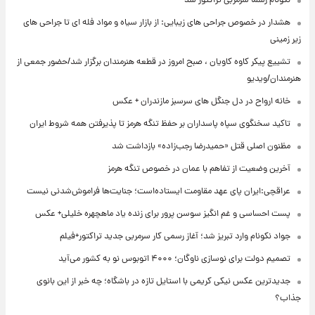
نکونام رسما سرمربی تراکتور شد
هشدار در خصوص جراحی های زیبایی: از بازار سیاه و مواد فله ای تا جراحی های
زیر زمینی
تشییع پیکر کاوه کاویان ، صبح امروز در قطعه هنرمندان برگزار شد/حضور جمعی از
هنرمندان/ویدیو
خانه ارواح در دل جنگل های سرسبز مازندران + عکس
تاکید سخنگوی سپاه پاسداران بر حفظ تنگه هرمز تا پذیرفتن همه شروط ایران
مظنون اصلی قتل «حمیدرضا رجب‌زاده» بازداشت شد
آخرین وضعیت از تفاهم با عمان در خصوص تنگه هرمز
عراقچی:ایران پای عهد مقاومت ایستاده‌است؛ جنایت‌ها فراموش‌شدنی نیست
پست احساسی و غم انگیز سوسن پرور برای زنده یاد ماهچهره خلیلی+ عکس
جواد نکونام وارد تبریز شد؛ آغاز رسمی کار سرمربی جدید تراکتور+فیلم
تصمیم دولت برای نوسازی ناوگان؛ ۴۰۰۰ اتوبوس نو به کشور می‌آید
جدیدترین عکس نیکی کریمی با استایل تازه در باشگاه؛ چه خبر از این بانوی
جذاب؟