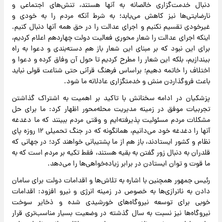
دنبال خدمت‌گزاری خالصانه به آنها هستند، تنش‌های اجتماعی و
نارضایتی‌ها نیز کاهش می‌یابد؛ به شرط آنکه مردم را به خودی و
غیرخودی تقسیم نکنیم و اجرای عدالت را در حق همه آنها دنبال کنیم.
اینکه اجرای عدالت را شعار محوری فعالیت دولت چهاردهم اعلام کردیم،
برای این نبود که بر مبنای این شعار باز هم دسته‌بندی و دعوا به راه
بیندازیم، بلکه این شعار را مطرح کردیم تا حول آن وفاق کرده و دعوا و
اختلاف را خاتمه دهیم؛ براساس فرهنگ قرآنی حتی شناعت قولی نباید
باعث فروگذاردن منش و خدمتگزاری عادلانه ما شود.
پزشکیان در ادامه سخنانش با تاکید بر اهمیت به اشتراک گذاشتن
تجربیات موفق در زمینه مدیریت محله‌محور اظهار کرد: ما برای حل
مشکلات مردم مسئولیت پذیرفته‌ایم و وقتی مردم ببینند که ما دغدغه
آنها را دغدغه خود می‌دانیم، همانگونه که در جنگ تحمیلی ۱۲ روزه پای
نظام و کشور ایستادند، باز هم از ما پشتیبانی خواهند کرد؛ در جهانی که
قلدران به دنبال زور گفتن به بقیه هستند، فقط تکیه بر مردم است که به
ما قوت و توان ایستادن در برابر زیاده‌خواهی‌ها را می‌دهد.
رئیس جمهور همچنین با اشاره به تلاش‌ها و اقدامات دولت برای سامان
دادن به ناترازی‌ها به خصوص در زمینه انرژی و نیرو افزود: اقدامات
خوبی برای توسعه نیروگاه‌های خورشیدی شده و ذخایر سوخت
نیروگاه‌ها نیز نسبت به سال گذشته در وضعیت بسیار مناسب‌تری قرار