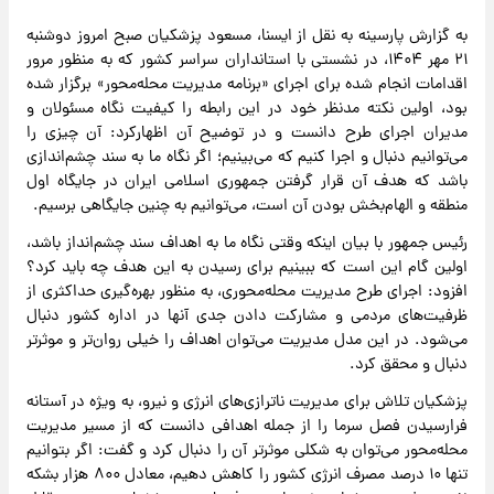
به گزارش پارسینه به نقل از ایسنا، مسعود پزشکیان صبح امروز دوشنبه
۲۱ مهر ۱۴۰۴، در نشستی با استانداران سراسر کشور که به منظور مرور
اقدامات انجام شده برای اجرای «برنامه مدیریت محله‌محور» برگزار شده
بود، اولین نکته مدنظر خود در این رابطه را کیفیت نگاه مسئولان و
مدیران اجرای طرح دانست و در توضیح آن اظهارکرد: آن چیزی را
می‌توانیم دنبال و اجرا کنیم که می‌بینیم؛ اگر نگاه ما به سند چشم‌اندازی
باشد که هدف آن قرار گرفتن جمهوری اسلامی ایران در جایگاه اول
منطقه و الهام‌بخش بودن آن است، می‌توانیم به چنین جایگاهی برسیم.
رئیس جمهور با بیان اینکه وقتی نگاه ما به اهداف سند چشم‌انداز باشد،
اولین گام این است که ببینیم برای رسیدن به این هدف چه باید کرد؟
افزود: اجرای طرح مدیریت محله‌محوری، به منظور بهره‌گیری حداکثری از
ظرفیت‌های مردمی و مشارکت دادن جدی آنها در اداره کشور دنبال
می‌شود. در این مدل مدیریت می‌توان اهداف را خیلی روان‌تر و موثرتر
دنبال و محقق کرد.
پزشکیان تلاش برای مدیریت ناترازی‌های انرژی و نیرو، به ویژه در آستانه
فرارسیدن فصل سرما را از جمله اهدافی دانست که از مسیر مدیریت
محله‌محور می‌توان به شکلی موثرتر آن را دنبال کرد و گفت: اگر بتوانیم
تنها ۱۰ درصد مصرف انرژی کشور را کاهش دهیم، معادل ۸۰۰ هزار بشکه