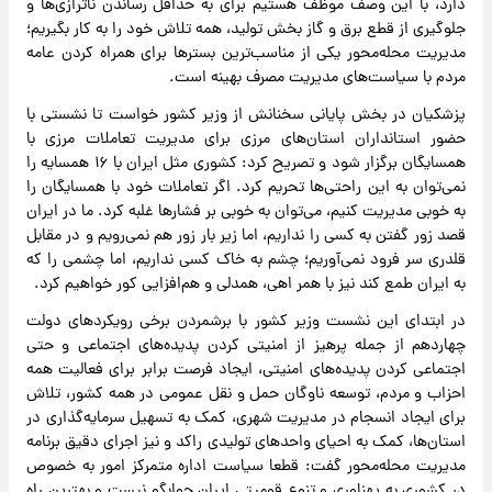
دارد، با این وصف موظف هستیم برای به حداقل رساندن ناترازی‌ها و
جلوگیری از قطع برق و گاز بخش تولید، همه تلاش خود را به کار بگیریم؛
مدیریت محله‌محور یکی از مناسب‌ترین بسترها برای همراه کردن عامه
مردم با سیاست‌های مدیریت مصرف بهینه است.
پزشکیان در بخش پایانی سخنانش از وزیر کشور خواست تا نشستی با
حضور استانداران استان‌های مرزی برای مدیریت تعاملات مرزی با
همسایگان برگزار شود و تصریح کرد: کشوری مثل ایران با ۱۶ همسایه را
نمی‌توان به این راحتی‌ها تحریم کرد. اگر تعاملات خود با همسایگان را
به خوبی مدیریت کنیم، می‌توان به خوبی بر فشارها غلبه کرد. ما در ایران
قصد زور گفتن به کسی را نداریم، اما زیر بار زور هم نمی‌رویم و در مقابل
قلدری سر فرود نمی‌آوریم؛ چشم به خاک کسی نداریم، اما چشمی را که
به ایران طمع کند نیز با همر اهی، همدلی و هم‌افزایی کور خواهیم کرد.
در ابتدای این نشست وزیر کشور با برشمردن برخی رویکردهای دولت
چهاردهم از جمله پرهیز از امنیتی کردن پدیده‌های اجتماعی و حتی
اجتماعی کردن پدیده‌های امنیتی، ایجاد فرصت برابر برای فعالیت همه
احزاب و مردم، توسعه ناوگان حمل و نقل عمومی در همه کشور، تلاش
برای ایجاد انسجام در مدیریت شهری، کمک به تسهیل سرمایه‌گذاری در
استان‌ها، کمک به احیای واحدهای تولیدی راکد و نیز اجرای دقیق برنامه
مدیریت محله‌محور گفت: قطعا سیاست اداره متمرکز امور به خصوص
در کشوری به پهناوری و تنوع قومیتی ایران جوابگو نیست و بهترین راه