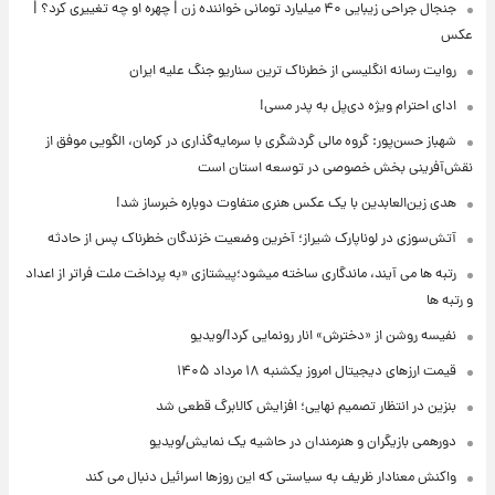
جنجال جراحی زیبایی ۴۰ میلیارد تومانی خواننده زن | چهره او چه تغییری کرد؟ |
عکس
روایت رسانه انگلیسی از خطرناک ترین سناریو جنگ علیه ایران
ادای احترام ویژه دی‌پل به پدر مسی!
شهباز حسن‌پور: گروه مالی گردشگری با سرمایه‌گذاری در کرمان، الگویی موفق از
نقش‌آفرینی بخش خصوصی در توسعه استان است
هدی زین‌العابدین با یک عکس هنری متفاوت دوباره خبرساز شد!
آتش‌سوزی در لوناپارک شیراز؛ آخرین وضعیت خزندگان خطرناک پس از حادثه
رتبه ها می آیند، ماندگاری ساخته میشود؛پیشتازی «به پرداخت ملت فراتر از اعداد
و رتبه ها
نفیسه روشن از «دخترش» انار رونمایی کرد!/ویدیو
قیمت ارزهای دیجیتال امروز یکشنبه ۱۸ مرداد ۱۴۰۵
بنزین در انتظار تصمیم نهایی؛ افزایش کالابرگ قطعی شد
دورهمی بازیگران و هنرمندان در حاشیه یک نمایش/ویدیو
واکنش معنادار ظریف به سیاستی که این روزها اسرائیل دنبال می کند