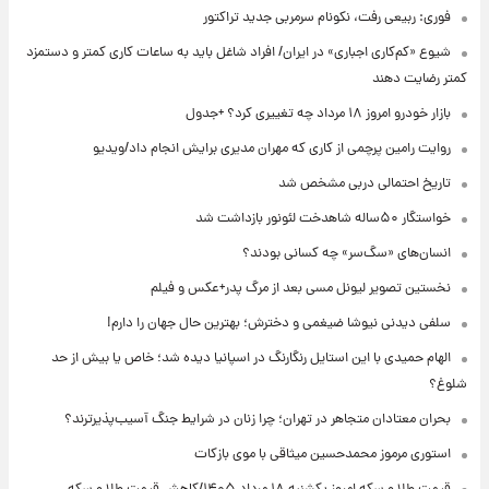
فوری: ربیعی رفت، نکونام سرمربی جدید تراکتور
شیوع «کم‌کاری اجباری» در ایران/ افراد شاغل باید به ساعات کاری کمتر و دستمزد
کمتر رضایت دهند
بازار خودرو امروز ۱۸ مرداد چه تغییری کرد؟ +جدول
روایت رامین پرچمی از کاری که مهران مدیری برایش انجام داد/ویدیو
تاریخ احتمالی دربی مشخص شد
خواستگار ۵۰ساله شاهدخت لئونور بازداشت شد
انسان‌های «سگ‌سر» چه کسانی بودند؟
نخستین تصویر لیونل مسی بعد از مرگ پدر+عکس و فیلم
سلفی دیدنی نیوشا ضیغمی و دخترش؛ بهترین حال جهان را دارم!
الهام حمیدی با این استایل رنگارنگ در اسپانیا دیده شد؛ خاص یا بیش از حد
شلوغ؟
بحران معتادان متجاهر در تهران؛ چرا زنان در شرایط جنگ آسیب‌پذیرترند؟
استوری مرموز محمدحسین میثاقی با موی بازکات