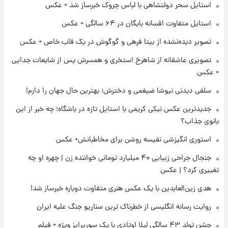
استایل سحر دولتشاهی با لباس چروک خبرساز شد + عکس
۱۳ ساعت پیش
فال قهوه روزانه یکشنبه ۱۸ مرداد ماه ۱۴۰۵
استایل متفاوت افسانه بایگان در ۶۴ سالگی + عکس
تصویر دیده‌نشده از بیتا فرهی و گوگوش در یک قاب خاص + عکس
۱۴ ساعت پیش
تصویری عاشقانه از شاهرخ استخری و همسرش پس از شایعات جدایی
فال روزانه واقعی یکشنبه ۱۸ مرداد ۱۴۰۵
+ عکس
سلفی دیدنی نیوشا ضیغمی و دخترش؛ بهترین حال جهان را دارم!
۲۱ ساعت پیش
جدیدترین عکس نیکی کریمی با استایل تازه در باشگاه؛ چه خبر از این
ارزش سهام عدالت برای امروز ۱۷ مرداد ۱۴۰۵ +
جدول
بانوی جذاب؟
استوری انگیزشی نفیسه روشن برای مخاطبانش+ عکس
۲۲ ساعت پیش
جنجال جراحی زیبایی ۴۰ میلیارد تومانی خواننده زن | چهره او چه
لیونل مسی عزادار شد! + جزئیات
تغییری کرد؟ | عکس
هدی زین‌العابدین با یک عکس هنری متفاوت دوباره خبرساز شد!
۱ روز پیش
لحظه برخورد رعد و برق به ساختمان مرکز تجارت
روایت رسانه انگلیسی از خطرناک ترین سناریو جنگ علیه ایران
جهانی در آمریکا + فیلم
جشن تولد ۴۳ سالگی لیلا اوتادی با یک سورپرایز ویژه + فیلم