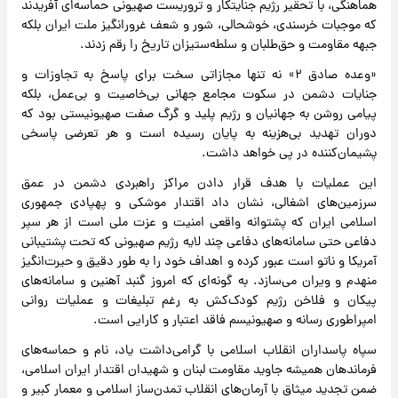
هماهنگی، با تحقیر رژیم جنایتکار و تروریست صهیونی حماسه‌ای آفریدند
که موجبات خرسندی، خوشحالی، شور و شعف غرورانگیز ملت ایران بلکه
جبهه مقاومت و حق‌طلبان و سلطه‌ستیزان تاریخ را رقم زدند.
«وعده صادق ۲» نه تنها مجازاتی سخت برای پاسخ به تجاوزات و
جنایات دشمن در سکوت مجامع جهانی بی‌خاصیت و بی‌عمل، بلکه
پیامی روشن به جهانیان و رژیم پلید و گرگ صفت صهیونیستی بود که
دوران تهدید بی‌هزینه به پایان رسیده است و هر تعرضی پاسخی
پشیمان‌کننده در پی خواهد داشت.
این عملیات با هدف قرار دادن مراکز راهبردی دشمن در عمق
سرزمین‌های اشغالی، نشان داد اقتدار موشکی و پهپادی جمهوری
اسلامی ایران که پشتوانه واقعی امنیت و عزت ملی است از هر سپر
دفاعی حتی سامانه‌های دفاعی چند لایه رژیم صهیونی که تحت پشتیبانی
آمریکا و ناتو است عبور کرده و اهداف خود را به طور دقیق و حیرت‌انگیز
منهدم و ویران می‌سازد. به گونه‌ای که امروز گنبد آهنین و سامانه‌های
پیکان و فلاخن رژیم کودک‌کش به رغم تبلیغات و عملیات روانی
امپراطوری رسانه و صهیونیسم فاقد اعتبار و کارایی است.
سپاه پاسداران انقلاب اسلامی با گرامی‌داشت یاد، نام و حماسه‌های
فرماندهان همیشه جاوید مقاومت لبنان و شهیدان اقتدار ایران اسلامی،
ضمن تجدید میثاق با آرمان‌های انقلاب تمدن‌ساز اسلامی و معمار کبیر و