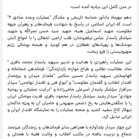
در متن کامل این بیانیه آمده است:
دهم مهرماه یادآور حماسه‌ تاریخی و ماندگار "عملیات وعده صادق ۲"
است که ایران اسلامی در پاسخ به شهادت فرماندهان و رهبران جبهه
مقاومت، شهید اسماعیل هنیه، شهید سید حسن نصرالله و شهید
سرلشکر پاسدار عباس نیلفروشان، قلب اراضی اشغالی را با امواج آتش
موشک‌ها و پهپادهای نقطه‌زن در هم کوبید و هیمنه پوشالی رژیم
صهیونیستی را فرو ریخت.
این عملیات راهبردی با هدایت و تدبیر سپهبد پاسدار محمد باقری "
نماد عقلانیت نظامی و طراح موازنه بازدارندگی"، فرماندهی شجاعانه و
الهام‌بخش سپهبد پاسدار حسین سلامی "علمدار میدان و پرچمدار
اقتدار انقلاب و گفتمان مقاومت" و "نبوغ فنی و اقتدار تهاجمی" سردار
سرافراز سرلشکر پاسدار امیرعلی حاجی‌زاده و "درایت عملیاتی و روحیه
جهادی" سردار رشید سرلشکر پاسدار محمود باقری، قدرت موشکی ایران
را با شگفتی‌هایش به رخ دشمن صهیونی و حامیان آن به ویژه حاکمان
تبهکار کاخ سفید کشید و صحنه عملیات را به نمایشگاه اقتدار ایران و
ایرانی تبدیل کرد.
این چهار سردار بلندآوازه با همراهی سایر فرماندهان و رزمندگان غیرتمند
شجاع و تربیت یافته در مکتب انقلاب و ولایت فقیه با همدلی و