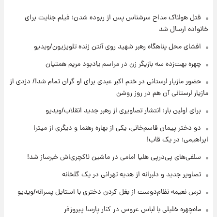
قتل هولناک مداح سرشناس پس از ربوده شدن؛ فیلم جنایت برای
۲۰ ساعت پیش
ثریا اسفندیاری بعد از طلاق و در دیدار با گروه
خانواده ارسال شد
بیتلز
افشای محل پناهگاه‌ رهبر شهید روی آنتن زنده تلویزیون/ویدیو
۲۰ ساعت پیش
چهره بهت‌زده سه بازیگر زن در مراسم یادبود مریم همتیان
ادعای جنجالی درباره اینفانتینو؛ اتهام پرداخت
حضور مازیار لرستانی در ختم اکبر عبدی برای او گران تمام شد!/ دزدی از
پول به معشوقه با درآمد یوفا
مازیار لرستانی آن هم در روز روشن
۲۰ ساعت پیش
برای اولین بار؛ انتشار تصاویری از رهبر جدید انقلاب/ویدیو
هشدار درباره کمبود یک ماده معدنی؛ خطر
آلزایمر و زوال عقل افزایش می‌یابد؟
دو دختر پیمان قاسم‌خانی، یکی از بهاره رهنما و دیگری از میترا
ابراهیمی؛ در یک قاب!
۲۰ ساعت پیش
سلفی‌های پی‌درپی هلیا امامی در ماشین لاکچری‌اش خبرساز شد!
انتقاد تند پیمان طالبی از مسئولان استقلال در
پی رفتن رامین رضاییان+ عکس
تصاویر جدید و دلبرانه از هدیه تهرانی در یک گلخانه
ترس نعیمه نظام‌دوست از بغل کردن دختری با استایل پسرانه/ویدیو
۲۱ ساعت پیش
قیمت گوشت گوساله و گوسفند امروز شنبه ۱۷
ماه‌چهره خلیلی با لباس عروس در کنار پارسا پیروزفر