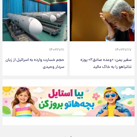
۱۴۰۳/۷/۱۱
۱۴۰۳/۷/۱۷
سفیر یمن: «وعده صادق۲» پوزه
حجم خسارت وارده به اسرائیل از زبان
نتانیاهو را به خاک مالید
سردار وحیدی