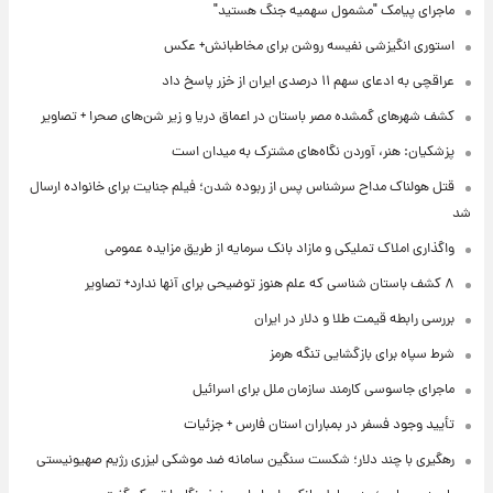
ماجرای پیامک "مشمول سهمیه جنگ هستید"
استوری انگیزشی نفیسه روشن برای مخاطبانش+ عکس
عراقچی به ادعای سهم ۱۱ درصدی ایران از خزر پاسخ داد
کشف شهرهای گمشده مصر باستان در اعماق دریا و زیر شن‌های صحرا + تصاویر
پزشکیان: هنر، آوردن نگاه‌های مشترک به میدان است
قتل هولناک مداح سرشناس پس از ربوده شدن؛ فیلم جنایت برای خانواده ارسال
شد
واگذاری املاک تملیکی و مازاد بانک سرمایه از طریق مزایده عمومی
۸ کشف باستان شناسی که علم هنوز توضیحی برای آنها ندارد+ تصاویر
بررسی رابطه قیمت طلا و دلار در ایران
شرط سپاه برای بازگشایی تنگه هرمز
ماجرای جاسوسی کارمند سازمان ملل برای اسرائیل
تأیید وجود فسفر در بمباران استان فارس + جزئیات
رهگیری با چند دلار؛ شکست سنگین سامانه ضد موشکی لیزری رژیم صهیونیستی