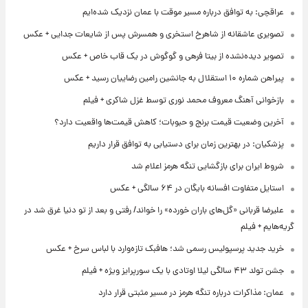
عراقچی: به توافق درباره مسیر موقت با عمان نزدیک شده‌ایم
تصویری عاشقانه از شاهرخ استخری و همسرش پس از شایعات جدایی + عکس
تصویر دیده‌نشده از بیتا فرهی و گوگوش در یک قاب خاص + عکس
پیراهن شماره ۱۰ استقلال به جانشین رامین رضاییان رسید + عکس
بازخوانی آهنگ معروف محمد نوری توسط غزل شاکری + فیلم
آخرین وضعیت قیمت برنج و حبوبات؛ کاهش قیمت‌ها واقعیت دارد؟
پزشکیان: در بهترین زمان برای دستیابی به توافق قرار داریم
شروط ایران برای بازگشایی تنگه هرمز اعلام شد
استایل متفاوت افسانه بایگان در ۶۴ سالگی + عکس
علیرضا قربانی «گل‌های باران خورده» را خواند/ رفتی و بعد از تو دنیا غرق شد در
گریه‌هایم + فیلم
خرید جدید پرسپولیس رسمی شد؛ هافبک تازه‌وارد با لباس سرخ + عکس
جشن تولد ۴۳ سالگی لیلا اوتادی با یک سورپرایز ویژه + فیلم
عمان: مذاکرات درباره تنگه هرمز در مسیر مثبتی قرار دارد