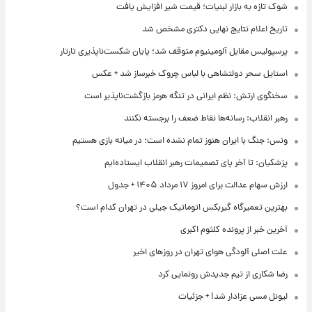
شوک تازه به بازار لبنیات؛ قیمت شیر افزایش یافت
تاریخ اعلام نتایج نهایی دکتری مشخص شد
پرسپولیس مقابل آلومینیوم متوقف شد؛ پایان شکست‌ناپذیری تارتار
استایل سحر دولتشاهی با لباس چروک خبرساز شد + عکس
سخنگوی ارتش: نظم ایرانی در تنگه هرمز بازگشت‌ناپذیر است
رهبر انقلاب: رسانه‌ها نقاط ضعف را برجسته نکنند
ونس: جنگ با ایران هنوز تمام نشده است؛ در میانه بازی هستیم
پزشکیان: تا آخر پای تصمیمات رهبر انقلاب ایستاده‌ایم
ارزش سهام عدالت برای امروز ۱۷ مرداد ۱۴۰۵ + جدول
بهترین تعمیرگاه گیربکس اتوماتیک جیلی در تهران کدام است؟
آخرین خبر از پرونده کلثوم اکبری
علت اصلی آلودگی هوای تهران در روزهای اخیر
رضا شکاری از تیم جدیدش رونمایی کرد
لیونل مسی عزادار شد! + جزئیات