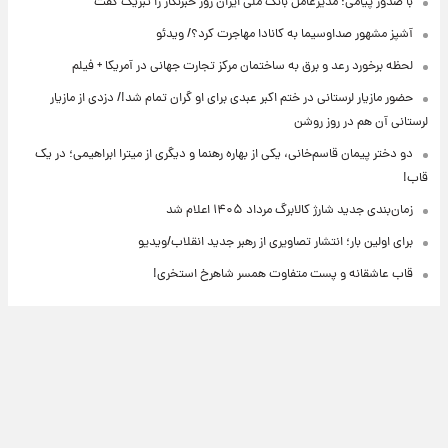
با صدور پیامی؛ مدیرعامل بانک ملی ایران روز خبرنگار را تبریک گفت
آشپز مشهور صداوسیما به کانادا مهاجرت کرد؟/ ویدئو
لحظه برخورد رعد و برق به ساختمان مرکز تجارت جهانی در آمریکا + فیلم
حضور مازیار لرستانی در ختم اکبر عبدی برای او گران تمام شد!/ دزدی از مازیار
لرستانی آن هم در روز روشن
دو دختر پیمان قاسم‌خانی، یکی از بهاره رهنما و دیگری از میترا ابراهیمی؛ در یک
قاب!
زمان‌بندی جدید شارژ کالابرگ مرداد ۱۴۰۵ اعلام شد
برای اولین بار؛ انتشار تصاویری از رهبر جدید انقلاب/ویدیو
قاب عاشقانه و پست متفاوت همسر شاهرخ استخری!