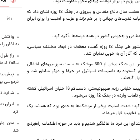
ن رژیم در برابر توانمندی‌های محور مقاومت بود.
دستیار و مشاور عالی فرماندهی معظم کل قوا تأکید کرد: تجربه هشت سال دفاع مقدس و پیروزی در جنگ 12 روزه نشان داد که
روز
 قدرت‌های جهانی را بر هم بزند و عزت و امنیت را برای ایران
فاعی و هجومی کشور در همه عرصه‌ها تأکید کرد.
واکنش س
به اذان را 
وی با اشاره به نقش راهبردی رهبر معظم انقلاب در مدیریت کشور طی جنگ 12 روزه گفت: معظم‌له در ابعاد مختلف سیاسی،
که آثار آن به خوبی نمایان شد.
ساله؟ ادعا
دستیار و مشاور عالی فرماندهی معظم کل قوا با بیان اینکه در این جنگ بیش از 500 موشک به سمت سرزمین‌های اشغالی
گسترده به تاسیسات اسرائیل در حیفا و دیگر مناطق شد و
پیش‌بینی
ار گرفتند.
فردوسی پور
سرلشکر صفوی ادامه داد: در جریان حملات موشکی به مرکز تربیت خلبانی رژیم صهیونیستی، دست‌کم 16 خلبان اسرائیلی کشته
شرایط تف
ه در جنگ 12 روزه می‌شود.
ن کرد: شدت اصابت برخی از موشک‌ها به حدی بود که همانند یک
کرد
ر تخریب قرار می‌داد.
متن اولی
دای این نبرد ما غافلگیر شدیم و باید در حوزه اطلاعات راهبردی
شد