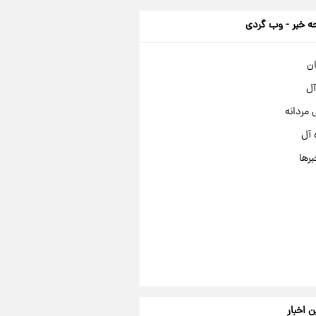
 خبر - وب گردی
ان
آل
مردانه
 آل
برها
ن اخبار