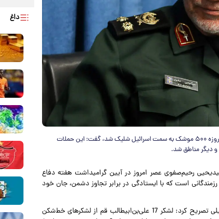
داغ
دستیار و مشاور عالی فرمانده معظم کل قوا با بیان اینکه در جنگ ۱۲ روزه ‌۵۰۰ موشک به سمت اسرائیل شلیک شد، گفت: این حملات
و دیگر مناطق شد.
ید‌یحیی رحیم‌صفوی عصر امروز در آیین گرامیداشت هفته دفاع
زمندگانی است که با ایستادگی در برابر تجاوز دشمن، جان خود
وی با اشاره به جایگاه ویژه رزمندگان قمی در دوران جنگ تحمیلی تصریح کرد: لشکر 17 علی‌بن‌ابیطالب قم از لشکرهای خط‌شکن