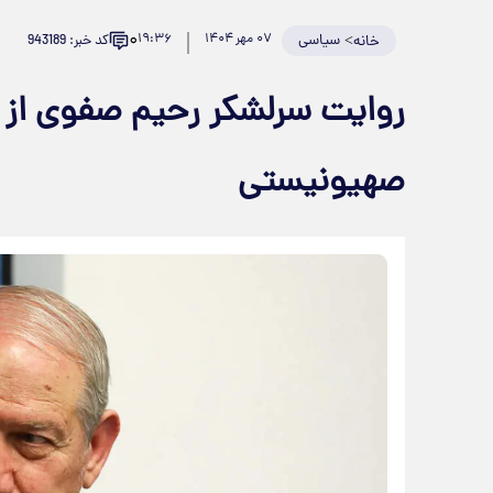
۰
>
سیاسی
۰۷ مهر ۱۴۰۴
۱۹:۳۶
کد خبر: 943189
خانه
صهیونیستی