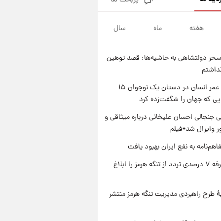
پربحث ها
فال قهوه روزانه پنجشنبه ۱۵ مرداد
ماه ۱۴۰۵
هفته
ماه
سال
۱ روز پیش
فال روزانه واقعی پنجشنبه ۱۵
مرداد ۱۴۰۵
حر دولتشاهی به حاشیه‌ها: قصد توهین
۱ روز پیش
نداشتم
ارزش سهام عدالت برای امروز
چهارشنبه ۱۴ مرداد + جدول
راز طول عمر انسان در دستان یک نوجوان ۱۵
یی که جهان را شگفت‌زده کرد
۱ روز پیش
آغاز طرح جدید فروش مشارکت در
 جنجالی احسان علیخانی درباره میثاقی و
تولید سایپا؛ نام خودرو، مبلغ پیش
 وایرال شد+فیلم
پرداخت و زمان تحویل | سود
مشارکت چند درصد است؟
اهم‌نامه به نفع ایران بهبود یافت
ایران تعرفه ۷ درصدی تردد از تنگه هرمز را ابلاغ
ۀ طرح راهبردی مدیریت تنگه هرمز منتشر