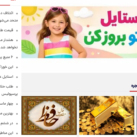
ائتلاف د
متحد می‌شو
قیمت طلا امرو
هشدار محس
نخواهد شد
۶ منبع پنهان ویتامین C
این خوراک
استایل ع
جره
طلب حلالی
پرسپولیس
چهار ماس
بهترین م
در ششم ا
این مناطق