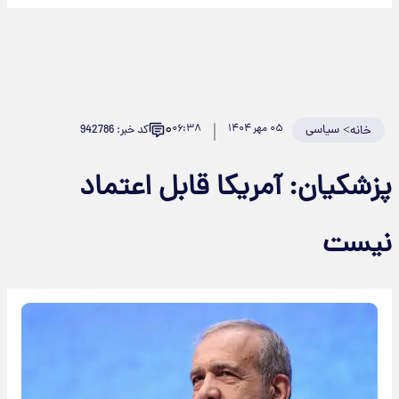
۰
>
سیاسی
۰۵ مهر ۱۴۰۴
۰۶:۳۸
کد خبر: 942786
خانه
زشکیان: آمریکا قابل اعتماد
یست