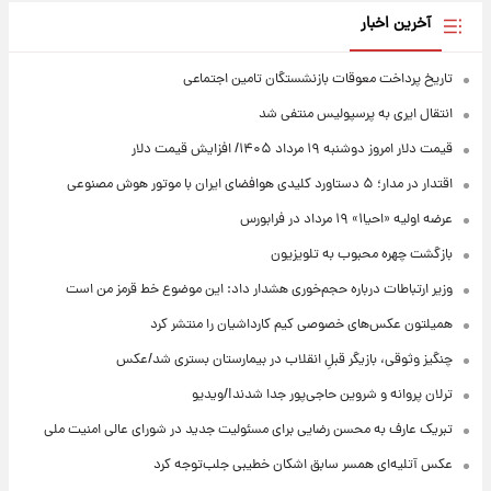
آخرین اخبار
تاریخ پرداخت معوقات بازنشستگان تامین اجتماعی
انتقال ایری به پرسپولیس منتفی شد
قیمت دلار امروز دوشنبه ۱۹ مرداد ۱۴۰۵/ افزایش قیمت دلار
اقتدار در مدار؛ ۵ دستاورد کلیدی هوافضای ایران با موتور هوش مصنوعی
عرضه اولیه «احیا۱» ۱۹ مرداد در فرابورس
بازگشت چهره محبوب به تلویزیون
وزیر ارتباطات درباره حجم‌خوری هشدار داد: این موضوع خط قرمز من است
همیلتون عکس‌های خصوصی کیم‌ کارداشیان را منتشر کرد
چنگیز وثوقی، بازیگر قبلِ انقلاب در بیمارستان بستری شد/عکس
ترلان پروانه و شروین حاجی‌پور جدا شدند!/ویدیو
تبریک عارف به محسن رضایی برای مسئولیت جدید در شورای عالی امنیت ملی
عکس‌ آتلیه‌ای همسر سابق اشکان خطیبی جلب‌توجه کرد