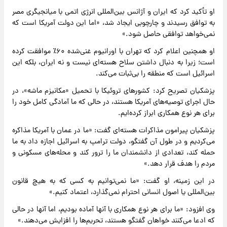
او تأکید کرد که ایران و آژانس بین‌المللی انرژی اتمی با میانجیگری مصر
به توافق رسیدند و چارچوبی ایجاد شد، «اما این دولت آمریکا است که
نمی‌خواهد توافقی حاصل شود.»
او همچنین اعلام کرد که تهران با اورانیوم غنی‌شده ۶۰٪ موافقت کرده
است؛ زیرا به دنبال داشتن سلاح هسته‌ای نیست و نه ایران، بلکه این
اسرائیل است که منطقه را بی‌ثبات می‌کند.
پزشکیان تصریح کرد: کشورهای تروئیکا با تحمیل «مکانیزم ماشه»، در
حال اجرای توصیه‌های آمریکا هستند، در حالی که ما آمادگی کامل خود را
برای هر نوع همکاری ابراز کرده‌ایم.
پزشکیان پیرامون مذاکرات هسته‌ای گفت: «ما در عمان با آمریکا مذاکره
می‌کردیم و در طول آن گفتگو، دولت ترامپ به اسرائیل اجازه داد به ما
حمله کند، تعدادی از دانشمندان ما را ترور کند و محله‌های مسکونی و
مردم را هدف قرار دهد.»
در این زمینه، او گفت: «ما نمی‌توانیم به کسی که به هیچ قانون
بین‌المللی یا اصول انسانی احترام نمی‌گذارد، اعتماد کنیم.»
وی افزود: «ما برای هر نوع همکاری با آنها آماده بودیم، اما آنها در حالی
که ادعا می‌کنند خواهان گفتگو هستند، تحریم‌ها را افزایش می‌دهند.»