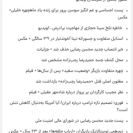
۱۹ ساعت پیش
زمان برگزاری دربی ۱۰۷ اعلام شد؟
پست احساسی و غم انگیز سوسن پرور برای زنده یاد ماهچهره خلیلی+
عکس
⁨ خاطره تلخ سینا حجازی از مهاجرت برادرش../ویدیو
۱۹ ساعت پیش
خبر انتصاب جدید محسن رضایی حذف شد +
استایل متفاوت و جسورانه تینا آخوندتبار در ۳۹ سالگی + عکس
جزئیات
خبر انتصاب جدید محسن رضایی حذف شد + جزئیات
۲۰ ساعت پیش
محل کشف جسد حمیدرضا رجب‌زاده مشخص شد
پست جدید محسن رضایی در شورای عالی امنیت
ملی
چهره متفاوت بازیگر «وضعیت سفید» پس از سال‌ها + فیلم
مظنون اصلی قتل «حمیدرضا رجب‌زاده» بازداشت شد
نظر عجیب کارگردان پر پرواز درباره شادمهر عقیلی + فیلم
فوری؛ تصمیم تازه ترامپ درباره ایران/ آیا آمریکا به‌دنبال کاهش تنش
است؟
پست جدید محسن رضایی در شورای عالی امنیت ملی
دورهمی نوستالژیک بازیگران «ارباب حلقه‌ها» بعد از ۲۳ سال + عکس