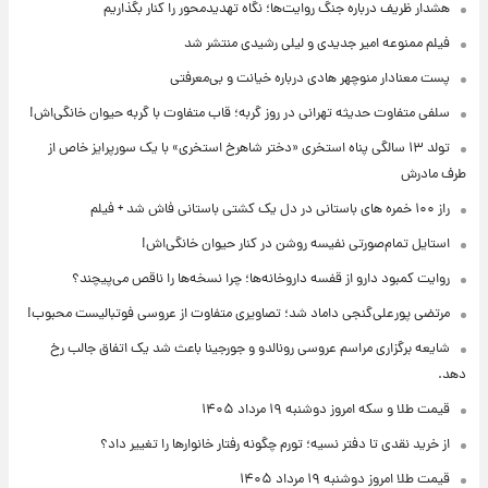
هشدار ظریف درباره جنگ روایت‌ها؛ نگاه تهدیدمحور را کنار بگذاریم
فیلم ممنوعه امیر جدیدی و لیلی رشیدی منتشر شد
پست معنادار منوچهر هادی درباره خیانت و بی‌معرفتی
سلفی متفاوت حدیثه تهرانی در روز گربه؛ قاب متفاوت با گربه حیوان خانگی‌اش!
تولد ۱۳ سالگی پناه استخری «دختر شاهرخ استخری» با یک سورپرایز خاص از
طرف مادرش
راز ۱۰۰ خمره های باستانی در دل یک کشتی باستانی فاش شد + فیلم
استایل تمام‌صورتی نفیسه روشن در کنار حیوان خانگی‌اش!
روایت کمبود دارو از قفسه داروخانه‌ها؛ چرا نسخه‌ها را ناقص می‌پیچند؟
مرتضی پورعلی‌گنجی داماد شد؛ تصاویری متفاوت از عروسی فوتبالیست محبوب!
شایعه برگزاری مراسم عروسی رونالدو و جورجینا باعث شد یک اتفاق جالب رخ
دهد.
قیمت طلا و سکه امروز دوشنبه ۱۹ مرداد ۱۴۰۵
از خرید نقدی تا دفتر نسیه؛ تورم چگونه رفتار خانوارها را تغییر داد؟
قیمت طلا امروز دوشنبه ۱۹ مرداد ۱۴۰۵