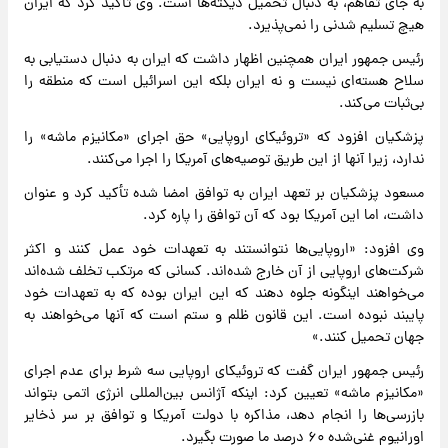
به جای تفاهم، به دنبال تحمیل دیکته‌ها است. وی تأکید کرد که ایران
هیچ تسلیم شدنی را نمی‌پذیرد.
رئیس جمهور ایران همچنین اظهار داشت که ایران به دنبال دستیابی به
سلاح هسته‌ای نیست و نه ایران بلکه این اسرائیل است که منطقه را
بی‌ثبات می‌کند.
پزشکیان افزود که «تروئیکای اروپایی» حق اجرای «مکانیزم ماشه» را
ندارد، زیرا آنها از این طریق توصیه‌های آمریکا را اجرا می‌کنند.
مسعود پزشکیان بر تعهد ایران به توافق امضا شده تأکید کرد و عنوان
داشت، اما این آمریکا بود که آن توافق را پاره کرد.
وی افزود: «اروپایی‌ها نتوانستند به تعهدات خود عمل کنند و اکثر
شرکت‌های اروپایی از آن خارج شده‌اند. کسانی که مرتکب تخلف شده‌اند
می‌خواهند اینگونه جلوه دهند که این ایران بوده که به تعهدات خود
پایبند نبوده‌ است. این قانون ظلم و ستم است که آنها می‌خواهند به
جهان تحمیل کنند.»
رئیس جمهور ایران گفت که تروئیکای اروپایی سه شرط برای عدم اجرای
«مکانیزم ماشه» تعیین کرد: اینکه آژانس بین‌المللی انرژی اتمی بتواند
بازرسی‌ها را انجام دهد، مذاکره با دولت آمریکا و توافق بر سر ذخایر
اورانیوم غنی‌شده ۶۰ درصد ما صورت بگیرد.