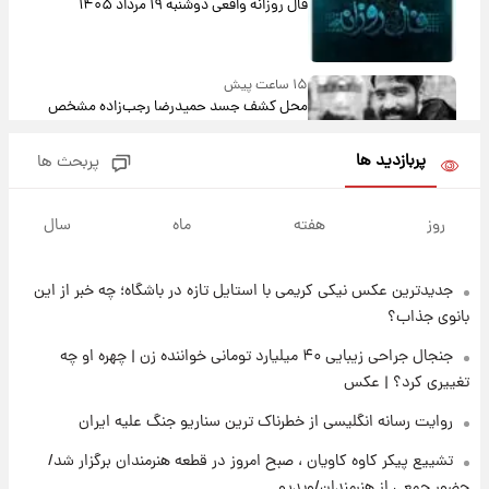
فال روزانه واقعی دوشنبه ۱۹ مرداد ۱۴۰۵
۱۵ ساعت پیش
محل کشف جسد حمیدرضا رجب‌زاده مشخص
شد
پربازدید ها
پربحث ها
۱۷ ساعت پیش
قیمت دلار، یورو و سایر ارزها امروز ۱۸ مردادماه
روز
هفته
ماه
سال
۱۴۰۵ + جدول
جدیدترین عکس نیکی کریمی با استایل تازه در باشگاه؛ چه خبر از این
۱۷ ساعت پیش
ارزش سهام عدالت برای امروز ۱۸ مرداد ۱۴۰۵ +
بانوی جذاب؟
جدول
جنجال جراحی زیبایی ۴۰ میلیارد تومانی خواننده زن | چهره او چه
تغییری کرد؟ | عکس
۱۶ ساعت پیش
تصاویر شگفت‌انگیز از اهرام باستانی سودان در
روایت رسانه انگلیسی از خطرناک ترین سناریو جنگ علیه ایران
دل صحرا + عکس
تشییع پیکر کاوه کاویان ، صبح امروز در قطعه هنرمندان برگزار شد/
حضور جمعی از هنرمندان/ویدیو