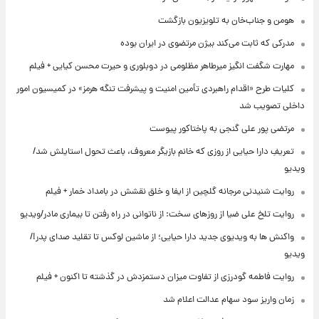
هومن و جناب‌خان به تلویزیون بازگشت
مدرکی که ثابت می‌کند بیژن مرتضوی در ایران بوده
مهارت شگفت انگیز میرطاهر مظلومی در دوبلوری و حیرت محسن کیایی + فیلم
کلیات طرح «اقدام راهبردی تأمین امنیت و پیشرفت تنگه هرمز» در کمیسیون امور
داخلی تصویب شد
مرتضی پور علی گنجی به پاختاکور پیوست
تعریفِ دارا حیایی از روزی که خانم بازیگر معروف، باعث تحول استایلش شد/
ویدیو
روایت شنیدنی مرجانه گلچین از ایفا و خلق نقشش در بامداد خمار + فیلم
روایت تلخ علی ضیا از روزهای سخت: از ناتوانی در راه رفتن تا بیماری مادر/ویدیو
واکنش ها به ویدیوی جدید دارا حیایی؛ از ماشین لوکس تا تقلید صدای پدر!/
ویدیو
روایت فاطمه گودرزی از تفاوت میزان دستمزدش در گذشته تا اکنون + فیلم
زمان واریز سود سهام عدالت اعلام شد