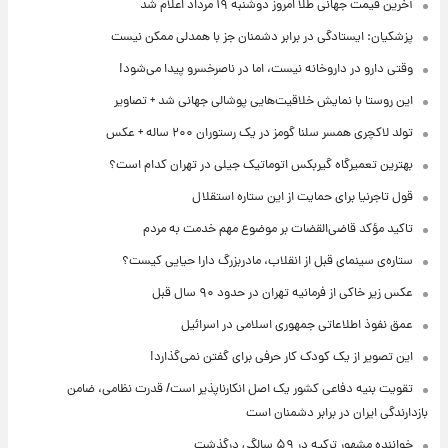
آخرین قیمت جهانی طلا امروز دوشنبه ۱۹ مرداد اعلام شد
پزشکیان: ایستادگی در برابر دشمنان جز با همدلی ممکن نیست
وقتی دارو در داروخانه نیست، اما در ناصرخسرو پیدا می‌شود!
این روستا با نمایش خلاقیت‌هایی پوشالی جهانی شد + تصاویر
تولد لاکچری همسر سلنا گومز در یک رستوران ۲۰۰ ساله + عکس
بهترین تعمیرگاه گیربکس اتوماتیک جیلی در تهران کدام است؟
قول تاجرنیا برای حمایت از این ستاره استقلال
تاکید مؤکد قاضی‌القضات بر موضوع مهم خدمت به مردم
ستاره‌ی سینمای قبل از انقلاب، مادربزرگ دارا حیایی کیست؟
عکس زیر خاکی از فرمانیه تهران در حدود ۹۰ سال قبل
عمق نفوذ اطلاعاتی جمهوری اسلامی در اسرائیل
این تصویر از یک کودک کار حرفی برای گفتن نمی‌گذارد!
تقویت بنیه دفاعی کشور یک اصل انکارناپذیر است/ قدرت نظامی، ضامن
بازدارندگی ایران در برابر دشمنان است
خواننده مشهور ترکیه در ۵۹ سالگی درگذشت