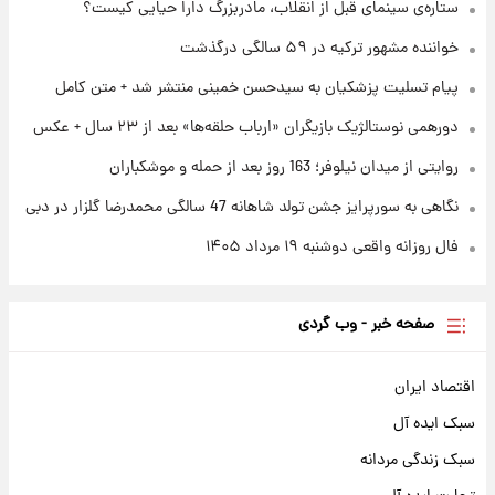
ستاره‌ی سینمای قبل از انقلاب، مادربزرگ دارا حیایی کیست؟
خواننده مشهور ترکیه در ۵۹ سالگی درگذشت
۱ روز پیش
محل کشف جسد حمیدرضا رجب‌زاده مشخص
پیام تسلیت پزشکیان به سیدحسن خمینی منتشر شد + متن کامل
شد
دورهمی نوستالژیک بازیگران «ارباب حلقه‌ها» بعد از ۲۳ سال + عکس
روایتی از میدان نیلوفر؛ 163 روز بعد از حمله و موشکباران
نگاهی به سورپرایز جشن تولد شاهانه 47 سالگی محمدرضا گلزار در دبی
فال روزانه واقعی دوشنبه ۱۹ مرداد ۱۴۰۵
صفحه خبر - وب گردی
اقتصاد ایران
سبک ایده آل
سبک زندگی مردانه