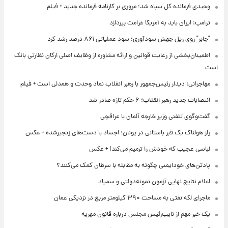
وحیدی فرمانده کل سپاه شد؛ مروری بر کارنامه فرمانده جدید + فیلم
ترامپ: ایران باید به آمریکا غرامت بپردازد
"جابر" روی ریل جهش سودآوری؛ سود عملیاتی ۸۶۱ درصد رشد کرد
اطمینان‌بخشی از رعایت قوانین و ارائه مشاوره از وظایف اصلی ارکان نظارتی بانک
است
مهاجرانی: دیدار رئیس‌جمهور با رهبر انقلاب نماد وحدت و همدلی است + فیلم
انتصابات جدید رهبر انقلاب؛ ۶ حکم تازه صادر شد
گفت‌وگوی تلفنی وزیر خارجه آلمان با عراقچی
راز هولناک یک قبر باستانی در یونان؛ اجساد با دست‌های زنجیرشده + عکس
لباسی عجیب که خودش را ترمیم می‌کند! + عکس
پادتن‌های خودایمنی چگونه به مقابله با سرطان کمک می‌کنند؟
اعلام نتایج نهایی آزمون نمونه‌دولتی و سمپاد
ماجرای لکه نفتی به مساحت ۳۹۰ کیلومتر مربع در نزدیکی عمان
یک خبر مهم از نایب‌رئیس مجلس درباره قانون مهریه