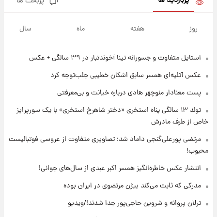
پربازدید ها
پربحث ها
۱۴ ساعت پیش
قیمت طلا و سکه امروز دوشنبه ۱۹ مرداد ۱۴۰۵
روز
هفته
ماه
سال
استایل متفاوت و جسورانه تینا آخوندتبار در ۳۹ سالگی + عکس
۲۲ ساعت پیش
پیش‌ بینی قیمت دلار دوشنبه ۱۹ مرداد ۱۴۰۵
عکس‌ آتلیه‌ای همسر سابق اشکان خطیبی جلب‌توجه کرد
پست معنادار منوچهر هادی درباره خیانت و بی‌معرفتی
۱۹ ساعت پیش
تولد ۱۳ سالگی پناه استخری «دختر شاهرخ استخری» با یک سورپرایز
فال حافظ دوشنبه ۱۹ مرداد ماه ۱۴۰۵
خاص از طرف مادرش
مرتضی پورعلی‌گنجی داماد شد؛ تصاویری متفاوت از عروسی فوتبالیست
۲۰ ساعت پیش
محبوب!
فال قهوه روزانه دوشنبه ۱۹ مرداد ماه ۱۴۰۵
انتشار عکس خاطره‌انگیز همسر اکبر عبدی از سال‌های جوانی!
مدرکی که ثابت می‌کند بیژن مرتضوی در ایران بوده
۲۱ ساعت پیش
ترلان پروانه و شروین حاجی‌پور جدا شدند!/ویدیو
فال روزانه واقعی دوشنبه ۱۹ مرداد ۱۴۰۵