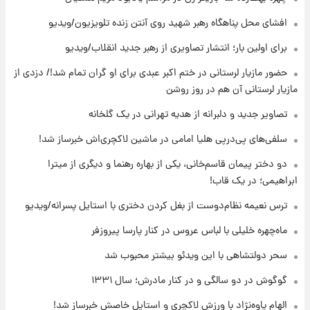
۱۰ ساعت پیش
افشای محل پناهگاه‌ رهبر شهید روی آنتن زنده تلویزیون/ویدیو
قیمت گوشت گوساله و گوسفند امروز شنبه ۱۷
برای اولین بار؛ انتشار تصاویری از رهبر جدید انقلاب/ویدیو
مرداد ۱۴۰۵ +جدول
حضور مازیار لرستانی در ختم اکبر عبدی برای او گران تمام شد!/ دزدی از
۱۱ ساعت پیش
مازیار لرستانی آن هم در روز روشن
با قدرتمندترین و بادوام ترین تانک جهان آشنا
شوید+ فیلم
تصاویر جدید و دلبرانه از هدیه تهرانی در یک گلخانه
سلفی‌های پی‌درپی هلیا امامی در ماشین لاکچری‌اش خبرساز شد!
۱۲ ساعت پیش
دو دختر پیمان قاسم‌خانی، یکی از بهاره رهنما و دیگری از میترا
قیمت طلا ۱۸عیار امروز شنبه ۱۷ مرداد ۱۴۰۵
+جدول
ابراهیمی؛ در یک قاب!
ترس نعیمه نظام‌دوست از بغل کردن دختری با استایل پسرانه/ویدیو
۱۲ ساعت پیش
قیمت محصولات ایران‌خودرو و سایپا امروز شنبه
ماه‌چهره خلیلی با لباس عروس در کنار پارسا پیروزفر
۱۷ مرداد ۱۴۰۵
سحر دولتشاهی با این ویدئو بیشتر محبوب شد
گوگوش در دو سالگی و در کنار مادرش؛ سال ۱۳۳۱
الهام پاوه‌نژاد با ورزش لاکچری و استایل خاصش خبرساز شد!