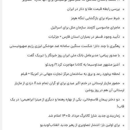
بررسی رابطه قیمت طلا و دلار در ایران
شرط سپاه برای بازگشایی تنگه هرمز
ماجرای جاسوسی کارمند سازمان ملل برای اسرائیل
تأیید وجود فسفر در بمباران استان فارس + جزئیات
رهگیری با چند دلار؛ شکست سنگین سامانه ضد موشکی لیزری رژیم صهیونیستی
با صدور پیامی؛ مدیرعامل بانک ملی ایران روز خبرنگار را تبریک گفت
آشپز مشهور صداوسیما به کانادا مهاجرت کرد؟/ ویدئو
لحظه برخورد رعد و برق به ساختمان مرکز تجارت جهانی در آمریکا + فیلم
حضور مازیار لرستانی در ختم اکبر عبدی برای او گران تمام شد!/ دزدی از مازیار
لرستانی آن هم در روز روشن
دو دختر پیمان قاسم‌خانی، یکی از بهاره رهنما و دیگری از میترا ابراهیمی؛ در یک
قاب!
زمان‌بندی جدید شارژ کالابرگ مرداد ۱۴۰۵ اعلام شد
برای اولین بار؛ انتشار تصاویری از رهبر جدید انقلاب/ویدیو