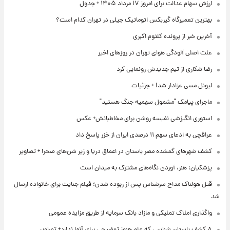
ارزش سهام عدالت برای امروز ۱۷ مرداد ۱۴۰۵ + جدول
بهترین تعمیرگاه گیربکس اتوماتیک جیلی در تهران کدام است؟
آخرین خبر از پرونده کلثوم اکبری
علت اصلی آلودگی هوای تهران در روزهای اخیر
رضا شکاری از تیم جدیدش رونمایی کرد
لیونل مسی عزادار شد! + جزئیات
ماجرای پیامک "مشمول سهمیه جنگ هستید"
استوری انگیزشی نفیسه روشن برای مخاطبانش+ عکس
عراقچی به ادعای سهم ۱۱ درصدی ایران از خزر پاسخ داد
کشف شهرهای گمشده مصر باستان در اعماق دریا و زیر شن‌های صحرا + تصاویر
پزشکیان: هنر، آوردن نگاه‌های مشترک به میدان است
قتل هولناک مداح سرشناس پس از ربوده شدن؛ فیلم جنایت برای خانواده ارسال
شد
واگذاری املاک تملیکی و مازاد بانک سرمایه از طریق مزایده عمومی
۸ کشف باستان شناسی که علم هنوز توضیحی برای آنها ندارد+ تصاویر