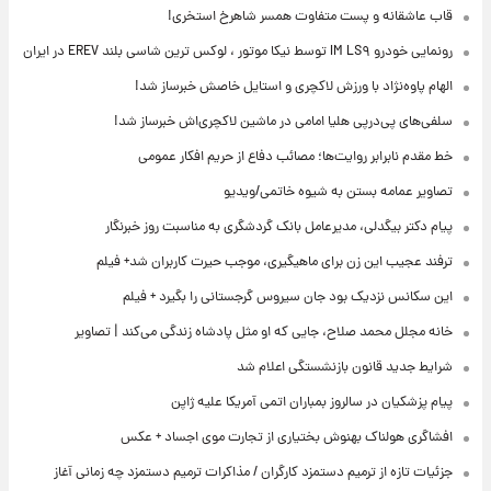
قاب عاشقانه و پست متفاوت همسر شاهرخ استخری!
رونمایی خودرو IM LS۹ توسط نیکا موتور ، لوکس ترین شاسی بلند EREV در ایران
الهام پاوه‌نژاد با ورزش لاکچری و استایل خاصش خبرساز شد!
سلفی‌های پی‌درپی هلیا امامی در ماشین لاکچری‌اش خبرساز شد!
خط مقدم نابرابر روایت‌ها؛ مصائب دفاع از حریم افکار عمومی
تصاویر عمامه بستن به شیوه خاتمی/ویدیو
پیام دکتر بیگدلی، مدیرعامل بانک گردشگری به مناسبت روز خبرنگار
ترفند عجیب این زن برای ماهیگیری، موجب حیرت کاربران شد+ فیلم
این سکانس نزدیک بود جان سیروس گرجستانی را بگیرد + فیلم
خانه مجلل محمد صلاح، جایی که او مثل پادشاه زندگی می‌کند | تصاویر
شرایط جدید قانون بازنشستگی اعلام شد
پیام پزشکیان در سالروز بمباران اتمی آمریکا علیه ژاپن
افشاگری هولناک بهنوش بختیاری از تجارت موی اجساد + عکس
جزئیات تازه از ترمیم دستمزد کارگران / مذاکرات ترمیم دستمزد چه زمانی آغاز