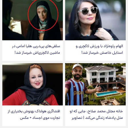
الهام پاوه‌نژاد با ورزش لاکچری و
سلفی‌های پی‌درپی هلیا امامی در
استایل خاصش خبرساز شد!
ماشین لاکچری‌اش خبرساز شد!
خانه مجلل محمد صلاح، جایی که او
افشاگری هولناک بهنوش بختیاری از
مثل پادشاه زندگی می‌کند | تصاویر
تجارت موی اجساد + عکس