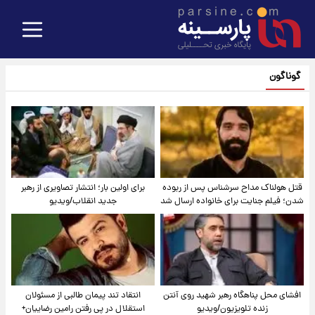
گوناگون
قتل هولناک مداح سرشناس پس از ربوده
برای اولین بار؛ انتشار تصاویری از رهبر
شدن؛ فیلم جنایت برای خانواده ارسال شد
جدید انقلاب/ویدیو
افشای محل پناهگاه‌ رهبر شهید روی آنتن
انتقاد تند پیمان طالبی از مسئولان
زنده تلویزیون/ویدیو
استقلال در پی رفتن رامین رضاییان+