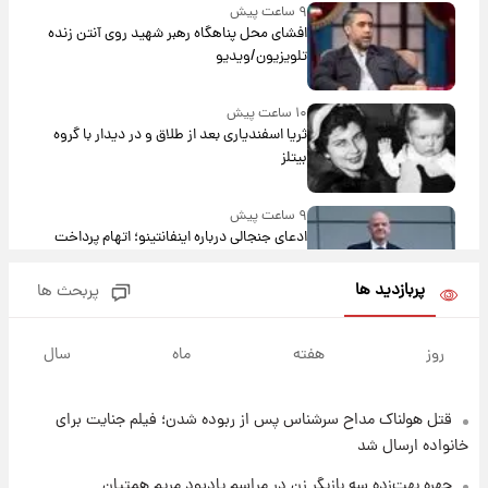
۹ ساعت پیش
افشای محل پناهگاه‌ رهبر شهید روی آنتن زنده
تلویزیون/ویدیو
۱۰ ساعت پیش
ثریا اسفندیاری بعد از طلاق و در دیدار با گروه
بیتلز
۹ ساعت پیش
ادعای جنجالی درباره اینفانتینو؛ اتهام پرداخت
پول به معشوقه با درآمد یوفا
پربازدید ها
پربحث ها
۱۰ ساعت پیش
هشدار درباره کمبود یک ماده معدنی؛ خطر
روز
هفته
ماه
سال
آلزایمر و زوال عقل افزایش می‌یابد؟
قتل هولناک مداح سرشناس پس از ربوده شدن؛ فیلم جنایت برای
۱۰ ساعت پیش
انتقاد تند پیمان طالبی از مسئولان استقلال در
خانواده ارسال شد
پی رفتن رامین رضاییان+ عکس
چهره بهت‌زده سه بازیگر زن در مراسم یادبود مریم همتیان