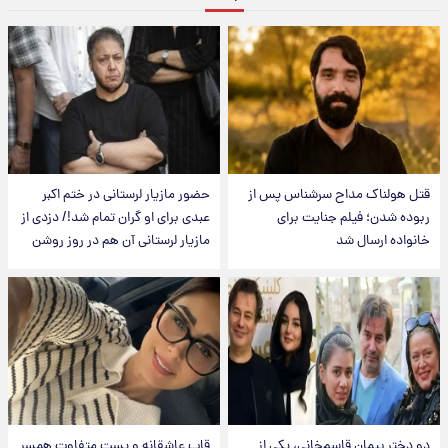
قتل هولناک مداح سرشناس پس از
حضور مازیار لرستانی در ختم اکبر
ربوده شدن؛ فیلم جنایت برای
عبدی برای او گران تمام شد!/ دزدی از
خانواده ارسال شد
مازیار لرستانی آن هم در روز روشن
دو دختر پیمان قاسم‌خانی، یکی از
قاب عاشقانه و پست متفاوت همسر