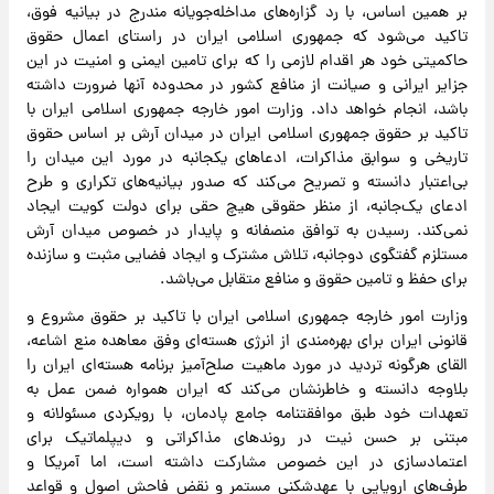
بر همین اساس، با رد گزاره‌های مداخله‌جویانه مندرج در بیانیه فوق،
تاکید می‌شود که جمهوری اسلامی ایران در راستای اعمال حقوق
حاکمیتی خود هر اقدام لازمی را که برای تامین ایمنی و امنیت در این
جزایر ایرانی و صیانت از منافع کشور در محدوده آنها ضرورت داشته
باشد، انجام خواهد داد. وزارت امور خارجه جمهوری اسلامی ایران با
تاکید بر حقوق جمهوری اسلامی ایران در میدان آرش بر اساس حقوق
تاریخی و سوابق مذاکرات، ادعاهای یکجانبه در مورد این میدان را
بی‌اعتبار دانسته و تصریح می‌کند که صدور بیانیه‌های تکراری و طرح
ادعای یک‌جانبه، از منظر حقوقی هیچ حقی برای دولت کویت ایجاد
نمی‌کند. رسیدن به توافق منصفانه و پایدار در خصوص میدان آرش
مستلزم گفتگوی دوجانبه، تلاش مشترک و ایجاد فضایی مثبت و سازنده
برای حفظ و تامین حقوق و منافع متقابل می‌باشد.
وزارت امور خارجه جمهوری اسلامی ایران با تاکید بر حقوق مشروع و
قانونی ایران برای بهره‌مندی از انرژی هسته‌ای وفق معاهده منع اشاعه،
القای هرگونه تردید در مورد ماهیت صلح‌آمیز برنامه هسته‌ای ایران را
بلاوجه دانسته و خاطرنشان می‌کند که ایران همواره ضمن عمل به
تعهدات خود طبق موافقتنامه جامع پادمان، با رویکردی مسئولانه و
مبتنی بر حسن نیت در روندهای مذاکراتی و دیپلماتیک برای
اعتمادسازی در این خصوص مشارکت داشته است، اما آمریکا و
طرف‌های اروپایی با عهدشکنی مستمر و نقض فاحش اصول و قواعد