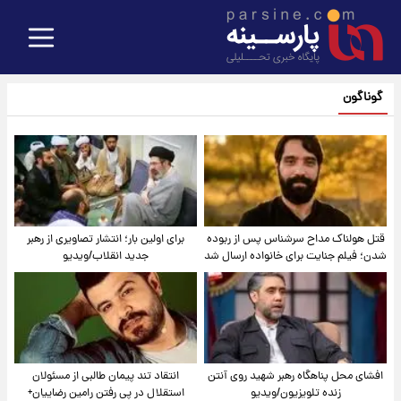
گوناگون
قتل هولناک مداح سرشناس پس از ربوده
برای اولین بار؛ انتشار تصاویری از رهبر
شدن؛ فیلم جنایت برای خانواده ارسال شد
جدید انقلاب/ویدیو
افشای محل پناهگاه‌ رهبر شهید روی آنتن
انتقاد تند پیمان طالبی از مسئولان
زنده تلویزیون/ویدیو
استقلال در پی رفتن رامین رضاییان+