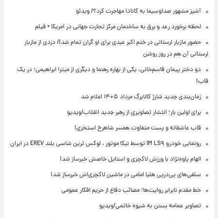
آشپز مشهور صداوسیما به کانادا مهاجرت کرد؟/ ویدئو
لحظه برخورد رعد و برق به ساختمان مرکز تجارت جهانی در آمریکا + فیلم
حضور مازیار لرستانی در ختم اکبر عبدی برای او گران تمام شد!/ دزدی از مازیار
لرستانی آن هم در روز روشن
دو دختر پیمان قاسم‌خانی، یکی از بهاره رهنما و دیگری از میترا ابراهیمی؛ در یک
قاب!
زمان‌بندی جدید شارژ کالابرگ مرداد ۱۴۰۵ اعلام شد
برای اولین بار؛ انتشار تصاویری از رهبر جدید انقلاب/ویدیو
قاب عاشقانه و پست متفاوت همسر شاهرخ استخری!
رونمایی خودرو IM LS۹ توسط نیکا موتور ، لوکس ترین شاسی بلند EREV در ایران
الهام پاوه‌نژاد با ورزش لاکچری و استایل خاصش خبرساز شد!
سلفی‌های پی‌درپی هلیا امامی در ماشین لاکچری‌اش خبرساز شد!
خط مقدم نابرابر روایت‌ها؛ مصائب دفاع از حریم افکار عمومی
تصاویر عمامه بستن به شیوه خاتمی/ویدیو