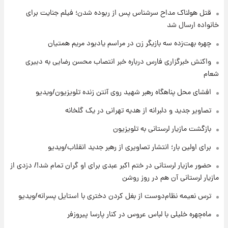
۹ ساعت پیش
قتل هولناک مداح سرشناس پس از ربوده شدن؛ فیلم جنایت برای
قیمت گوشت گوساله و گوسفند امروز شنبه ۱۷
خانواده ارسال شد
مرداد ۱۴۰۵ +جدول
چهره بهت‌زده سه بازیگر زن در مراسم یادبود مریم همتیان
۹ ساعت پیش
واکنش خبرگزاری فارس درباره خبر انتصاب محسن رضایی به دبیری
با قدرتمندترین و بادوام ترین تانک جهان آشنا
شعام
شوید+ فیلم
افشای محل پناهگاه‌ رهبر شهید روی آنتن زنده تلویزیون/ویدیو
۱۰ ساعت پیش
تصاویر جدید و دلبرانه از هدیه تهرانی در یک گلخانه
قیمت طلا ۱۸عیار امروز شنبه ۱۷ مرداد ۱۴۰۵
+جدول
بازگشت مازیار لرستانی به تلویزیون
برای اولین بار؛ انتشار تصاویری از رهبر جدید انقلاب/ویدیو
۱۰ ساعت پیش
قیمت محصولات ایران‌خودرو و سایپا امروز شنبه
حضور مازیار لرستانی در ختم اکبر عبدی برای او گران تمام شد!/ دزدی از
۱۷ مرداد ۱۴۰۵
مازیار لرستانی آن هم در روز روشن
ترس نعیمه نظام‌دوست از بغل کردن دختری با استایل پسرانه/ویدیو
۱ روز پیش
یک پیش ‌بینی مهم برای قیمت دلار، طلا و سکه
ماه‌چهره خلیلی با لباس عروس در کنار پارسا پیروزفر
شنبه ۱۷ مرداد ۱۴۰۵