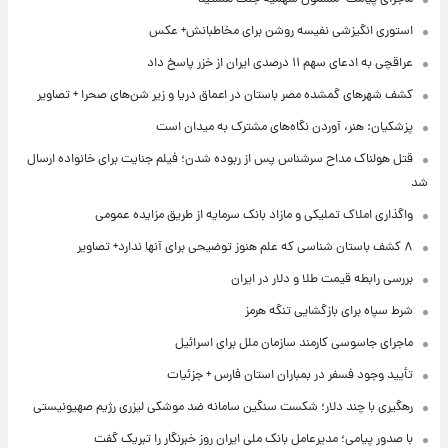
استوری انگیزشی نفیسه روشن برای مخاطبانش+ عکس
عراقچی به ادعای سهم ۱۱ درصدی ایران از خزر پاسخ داد
کشف شهرهای گمشده مصر باستان در اعماق دریا و زیر شن‌های صحرا + تصاویر
پزشکیان: هنر، آوردن نگاه‌های مشترک به میدان است
قتل هولناک مداح سرشناس پس از ربوده شدن؛ فیلم جنایت برای خانواده ارسال
شد
واگذاری املاک تملیکی و مازاد بانک سرمایه از طریق مزایده عمومی
۸ کشف باستان شناسی که علم هنوز توضیحی برای آنها ندارد+ تصاویر
بررسی رابطه قیمت طلا و دلار در ایران
شرط سپاه برای بازگشایی تنگه هرمز
ماجرای جاسوسی کارمند سازمان ملل برای اسرائیل
تأیید وجود فسفر در بمباران استان فارس + جزئیات
رهگیری با چند دلار؛ شکست سنگین سامانه ضد موشکی لیزری رژیم صهیونیستی
با صدور پیامی؛ مدیرعامل بانک ملی ایران روز خبرنگار را تبریک گفت