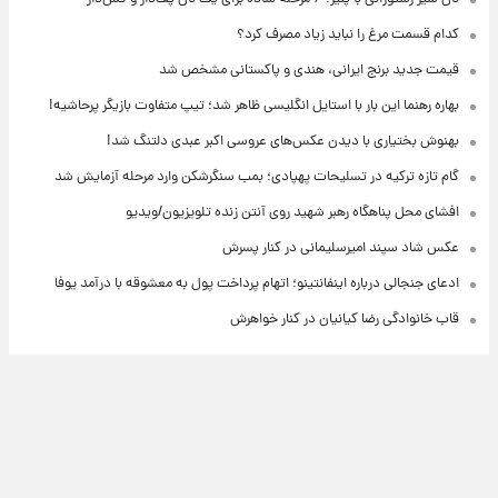
کدام قسمت مرغ را نباید زیاد مصرف کرد؟
قیمت جدید برنج ایرانی، هندی و پاکستانی مشخص شد
بهاره رهنما این بار با استایل انگلیسی ظاهر شد؛ تیپ متفاوت بازیگر پرحاشیه!
بهنوش بختیاری با دیدن عکس‌های عروسی اکبر عبدی دلتنگ شد!
گام تازه ترکیه در تسلیحات پهپادی؛ بمب سنگرشکن وارد مرحله آزمایش شد
افشای محل پناهگاه‌ رهبر شهید روی آنتن زنده تلویزیون/ویدیو
عکس شاد سپند امیرسلیمانی در کنار پسرش
ادعای جنجالی درباره اینفانتینو؛ اتهام پرداخت پول به معشوقه با درآمد یوفا
قاب خانوادگی رضا کیانیان در کنار خواهرش