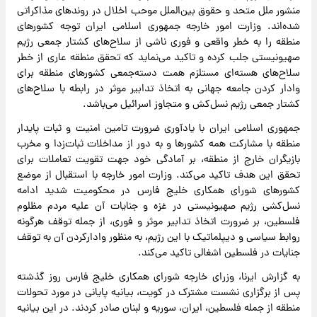
منشور ملل متحد و حقوق بین‌الملل موحب اخلال در روندهای مذاکراتی
شده‌اند. وزارت امور خارجه جمهوری اسلامی ایران توجه کشورهای
منطقه را به خطر واقعی و فوری ناشی از سلاح‌های کشتار جمعی رژیم
صهیونیستی جلب کرده و تاکید می‌نماید که تحقق منطقه عاری از خطر
سلاح‌های هسته‌ای مستلزم همت دسته‌جمعی کشورهای منطقه برای
وادار کردن جامعه جهانی به اتخاذ تدابیر موثر در رابطه با سلاح‌های
کشتار جمعی رژیم نسل‌کش و متجاوز اسرائیل می‌باشد.
جمهوری اسلامی ایران با یادآوری ضرورت تامین امنیت و ثبات پایدار
منطقه با مشارکت همه کشورها و به دور از مداخلات ثبات‌زدا و مخرب
بازیگران خارج از منطقه، بر آمادگی خود جهت تقویت تعاملات برای
تحقق این هدف تاکید می‌کند. وزارت امور خارجه با استقبال از موضع
کشورهای شورای همکاری خلیج فارس در محکومیت شدید ادامه
نسل‌کشی رژیم صهیونیستی در غزه و جنایات آن علیه مردم مظلوم
فلسطین، بر ضرورت اتخاذ تدابیر موثر و فوری، از جمله توقف هرگونه
روابط سیاسی و دیپلماتیک با این رژیم، به منظور وادارکردن آن به توقف
جنایات در فلسطین اشغالی تاکید می‌کند.
به گزارش ایرنا، وزرای خارجه شورای همکاری خلیج فارس روز گذشته
پس از برگزاری نشست مشترک در کویت، بیانیه پایانی در مورد تحولات
منطقه از جمله فلسطین، ایران، سوریه و لبنان صادر کردند. در این بیانیه