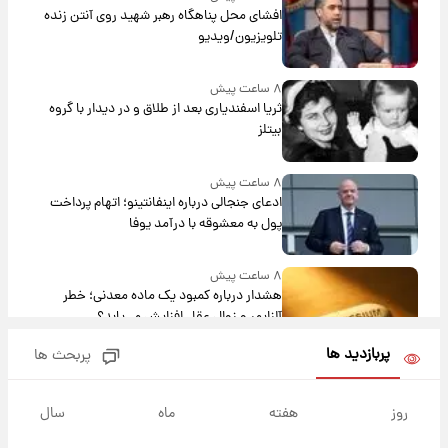
افشای محل پناهگاه‌ رهبر شهید روی آنتن زنده
تلویزیون/ویدیو
۸ ساعت پیش
ثریا اسفندیاری بعد از طلاق و در دیدار با گروه
بیتلز
۸ ساعت پیش
ادعای جنجالی درباره اینفانتینو؛ اتهام پرداخت
پول به معشوقه با درآمد یوفا
۸ ساعت پیش
هشدار درباره کمبود یک ماده معدنی؛ خطر
آلزایمر و زوال عقل افزایش می‌یابد؟
پربازدید ها
پربحث ها
۸ ساعت پیش
انتقاد تند پیمان طالبی از مسئولان استقلال در
پی رفتن رامین رضاییان+ عکس
روز
هفته
ماه
سال