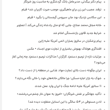
پیام دکتر بیگدلی، مدیرعامل بانک گردشگری به مناسبت روز خبرنگار
ترفند عجیب این زن برای ماهیگیری، موجب حیرت کاربران شد+ فیلم
این سکانس نزدیک بود جان سیروس گرجستانی را بگیرد + فیلم
خانه مجلل محمد صلاح، جایی که او مثل پادشاه زندگی می‌کند | تصاویر
شرایط جدید قانون بازنشستگی اعلام شد
پیام پزشکیان در سالروز بمباران اتمی آمریکا علیه ژاپن
افشاگری هولناک بهنوش بختیاری از تجارت موی اجساد + عکس
جزئیات تازه از ترمیم دستمزد کارگران / مذاکرات ترمیم دستمزد چه زمانی آغاز
می‌شود؟
ایران چگونه دست بالای تجارت مواد غذایی در منطقه را از دست داد؟
شوک به بازار اجاره مسکن؛ چرا مالکان خانه‌های خود را خالی نگه می‌دارند؟
۱۱ سناتور آمریکا علیه ادامه جنگ با ایران وارد عمل شدند
تأکید جهانگیر بر نقش خبرنگاران؛ «امروز به عنوان خار چشم می‌درخشند»
لادن مستوفی در ۵۴ سالگی با این استایل متفاوت دیده شد!
نان سیر رستورانی با پنیر؛ ۶ مرحله ساده برای یک نان پف‌دار و کش‌دار