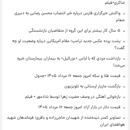
شماره پیراهن خریدهای جدید پرسپولیس اعلام
شاکری+فیلم
شد؛ تیکدری، محبی و سرگیف با اعداد ویژه
واکنش خبرگزاری فارس درباره خبر انتصاب محسن رضایی به دبیری
شعام
۱ روز پیش
جزئیات فعال‌سازی «کیف پول ایران» اعلام
۵ سال کار بیشتر برای این گروه از متقاضیان بازنشستگی
شد+فیلم
پشت پرده عکس جدید ترامپ؛ مقام آمریکایی درباره وضعیت او چه
گفت؟
۱ روز پیش
تغییر تند قیمت محصولات ایران‌خودرو و سایپا
بازداشت مردی که با لباس «عزرائیل» به بیماران بیمارستان خیره
امروز پنجشنبه ۱۵ مرداد ۱۴۰۵ +جدول
می‌شد!
قیمت طلا و سکه امروز جمعه ۱۶ مرداد ۱۴۰۵ +جدول
۱ روز پیش
قیمت طلا و سکه امروز پنجشنبه ۱۵ مرداد ۱۴۰۵
بازگشت مازیار لرستانی به تلویزیون
بازخوانی آهنگی در وصف حضرت زهرا توسط شادمهر + فیلم
۱ روز پیش
قیمت دلار در بازار آزاد امروز جمعه ۱۶ مرداد ۱۴۰۵
شارژ جدید کالابرگ برای سه دهک؛ جزئیات اعلام
شد
تصاویر کمتر دیده‌شده از شهیدان حاجی‌زاده و باقری؛ فرماندهان شهید
هوافضای ایران