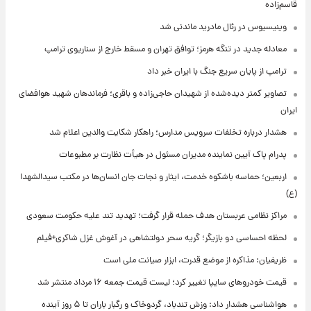
قاسم‌زاده
وینیسیوس در رئال مادرید ماندنی شد
معادله جدید در تنگه هرمز؛ توافق تهران و مسقط خارج از سناریوی ترامپ
ترامپ از پایان سریع جنگ با ایران خبر داد
تصاویر کمتر دیده‌شده از شهیدان حاجی‌زاده و باقری؛ فرماندهان شهید هوافضای
ایران
هشدار درباره تخلفات سرویس مدارس؛ راهکار شکایت والدین اعلام شد
پدرام پاک آیین نماینده مدیران مسئول در هیأت نظارت بر مطبوعات
اربعین؛ حماسه باشکوه خدمت، ایثار و نجات جان انسان‌ها در مکتب سیدالشهدا
(ع)
مراکز نظامی عربستان هدف حمله قرار گرفت؛ تهدید تند علیه حکومت سعودی
لحظه احساسی دو بازیگر؛ گریه سحر دولتشاهی در آغوش غزل شاکری+فیلم
ظریفیان: مذاکره از موضع قدرت، ابزار صیانت ملی است
قیمت خودروهای سایپا تغییر کرد؛ لیست قیمت جمعه ۱۶ مرداد منتشر شد
هواشناسی هشدار داد: وزش تندباد، گردوخاک و رگبار باران تا ۵ روز آینده