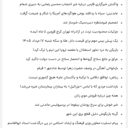
واکنش خبرگزاری فارس درباره خبر انتصاب محسن رضایی به دبیری شعام
عابدینی: سپاه با پدافند بومی هواگردهای آمریکا را شکار و غنیمت گرفت
تصمیم غیرمنتظره دیپ‌سیک خبرساز شد
جزئیات محدودیت تردد در آزادراه تهران کرج قزوین تا ماه آینده
یک پیش ‌بینی مهم برای قیمت دلار، طلا و سکه شنبه ۱۷ مرداد ۱۴۰۵
بازیکن به درد نخور استقلال با مقصد اروپا این تیم را ترک کرد!
عراق بر خلع سلاح گروه‌ها و انحصار سلاح در دست دولت تاکید کرد
بازخوانی آهنگی در وصف حضرت زهرا توسط شادمهر + فیلم
ریاض: توافق دفاعی با ترکیه و پاکستان علیه هیچ کشوری نیست
بازداشت مردی که با لباس «عزرائیل» به بیماران بیمارستان خیره می‌شد!
همه چیز درباره فروش موی زنان
خبر خوش برای سرخ پوشان بیفوما در پرسپولیس ماندنی شد
گربه بازیگوش دلیل قطع برق این شهر
پیام تسلیت معاون وزیر فرهنگ و ارشاد اسلامی در پی درگذشت استاد ابوالقاسم