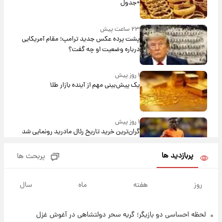
+جدول
۲۳ ساعت پیش
پشت پرده عکس جدید ترامپ؛ مقام آمریکایی
درباره وضعیت او چه گفت؟
۱ روز پیش
یک پیش‌بینی مهم از آینده بازار طلا
۱ روز پیش
گران‌ترین خرید تاریخ رئال مادرید رونمایی شد
پربازدید ها
پربحث ها
۱ روز پیش
پیش‌بینی بارش‌های گسترده با ورود ال‌نینو؛ کدام
روز
هفته
ماه
سال
روزها پربارش‌تر خواهند بود؟
لحظه احساسی دو بازیگر؛ گریه سحر دولتشاهی در آغوش غزل
۱ روز پیش