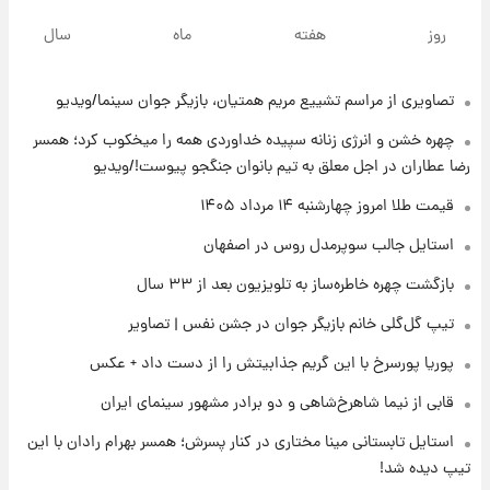
قدرت‌نمایی نظامی چین؛ بمب‌افکن حامل موشک
روز
هفته
ماه
سال
هسته‌ای در آسمان ظاهر شد
تصاویری از مراسم تشییع مریم همتیان، بازیگر جوان سینما/ویدیو
۲۰ ساعت پیش
رونالدو از گنجینه خودروهای لوکسش رونمایی
چهره خشن و انرژی زنانه سپیده خداوردی همه را میخکوب کرد؛ همسر
کرد
رضا عطاران در اجل معلق به تیم بانوان جنگجو پیوست!/ویدیو
۲۲ ساعت پیش
قیمت طلا امروز چهارشنبه ۱۴ مرداد ۱۴۰۵
قیمت دلار در بازار آزاد امروز چهارشنبه ۱۴ مرداد
استایل جالب سوپرمدل روس در اصفهان
۱۴۰۵/ نرخ‌ها ثابت ماند؟ +جدول
بازگشت چهره خاطره‌ساز به تلویزیون بعد از ۳۳ سال
۲۲ ساعت پیش
تیپ گل‌گلی خانم بازیگر جوان در جشن نفس | تصاویر
علی مطهری: اجرای کامل تفاهم‌نامه اسلام‌آباد،
پیروزی بزرگ‌تری برای ایران است
پوریا پورسرخ با این گریم جذابیتش را از دست داد + عکس
قابی از نیما شاهرخ‌شاهی و دو برادر مشهور سینمای ایران
۲۲ ساعت پیش
واکنش تند تاکر کارلسون به حمله آمریکا به
استایل تابستانی مینا مختاری در کنار پسرش؛ همسر بهرام رادان با این
مدرسه میناب؛ «باید سیلی محکمی به صورت
تیپ دیده شد!
ترامپ زد»