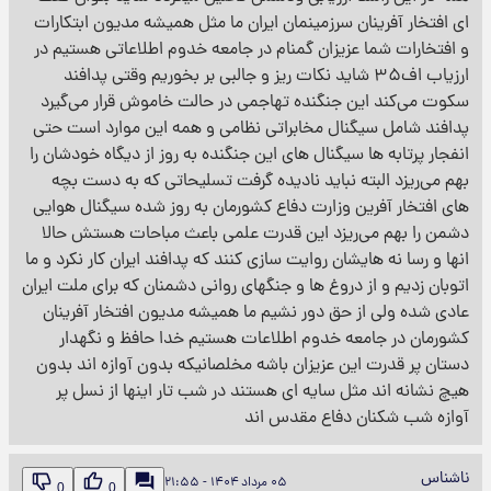
ای افتخار آفرینان سرزمینمان ایران ما مثل همیشه مدیون ابتکارات
و افتخارات شما عزیزان گمنام در جامعه خدوم اطلاعاتی هستیم در
ارزیاب اف۳۵ شاید نکات ریز و جالبی بر بخوریم وقتی پدافند
سکوت می‌کند این جنگنده تهاجمی در حالت خاموش قرار می‌گیرد
پدافند شامل سیگنال مخابراتی نظامی و همه این موارد است حتی
انفجار پرتابه ها سیگنال های این جنگنده به روز از دیگاه خودشان را
بهم می‌ریزد البته نباید نادیده گرفت تسلیحاتی که به دست بچه
های افتخار آفرین وزارت دفاع کشورمان به روز شده سیگنال هوایی
دشمن را بهم می‌ریزد این قدرت علمی باعث مباحات هستش حالا
انها و رسا نه هایشان روایت سازی کنند که پدافند ایران کار نکرد و ما
اتوبان زدیم و از دروغ ها و جنگهای روانی دشمنان که برای ملت ایران
عادی شده ولی از حق دور نشیم ما همیشه مدیون افتخار آفرینان
کشورمان در جامعه خدوم اطلاعات هستیم خدا حافظ و نگهدار
دستان پر قدرت این عزیزان باشه مخلصانیکه بدون آوازه اند بدون
هیچ نشانه اند مثل سایه ای هستند در شب تار اینها از نسل پر
آوازه شب شکنان دفاع مقدس اند
ناشناس
۰۵ مرداد ۱۴۰۴ - ۲۱:۵۵
0
0