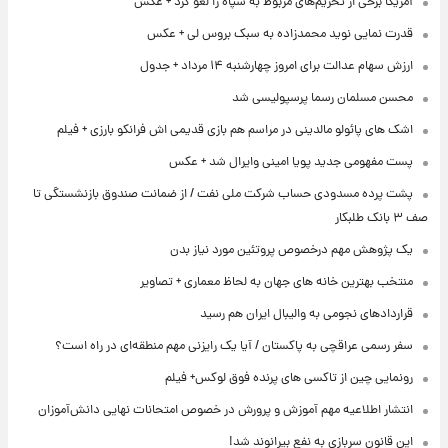
آمریکا برخی از تحریم‌های مربوط به سپاه را لغو کرد + عکس
قدرت نمایی نوید محمدزاده به سبک بروس لی + عکس
ارزش سهام عدالت برای امروز چهارشنبه ۱۴ مرداد + جدول
محسن مسلمان رسما پرسپولیسی شد
اشک های پائولو مالدینی در مراسم هم بازی قدیمی اش فرانکو بارزی + فیلم
پست مفهومی جدید پویا امینی وایرال شد + عکس
پشت پرده‌ مسدودی حساب شرکت ملی نفت / از ضمانت صندوق بازنشستگی تا
صف ۳ بانک طلبکار
یک پژوهش مهم درخصوص پروتئین مورد نیاز بدن
منتخب بهترین خانه های جهان به لحاظ معماری + تصاویر
قراردادهای نجومی به والیبال ایران هم رسید
سفر رسمی عراقچی به پاکستان / آیا یک رایزنی مهم منطقه‌ای در راه است؟
رونمایی چین از تاکسی های پرنده فوق لوکس+ فیلم
انتشار اطلاعیه مهم آموزش و پرورش در خصوص امتحانات نهایی دانش‌آموزان
این قانون سربازی به نفع بیرانوند شد!