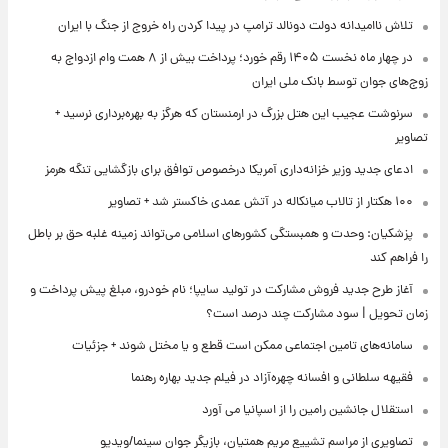
تلاش ناامیدانه‌ دولت دونالد ترامپ در پیدا کردن راه خروج از جنگ با ایران
در چهار ماه نخست ۱۴۰۵ رقم خورد؛ پرداخت بیش از ۸ همت وام ازدواج به
زوج‌های جوان توسط بانک ملی ایران
سرنوشت عجیب این هتل بزرگ در ارمنستان که هرگز به بهره‌برداری نرسید +
تصاویر
ادعای جدید وزیر خزانه‌داری آمریکا درخصوص توافق برای بازگشایی تنگه هرمز
۱۰۰ هکتار از تالاب میانکاله در آتش عمدی خاکستر شد + تصاویر
پزشکیان: وحدت و همبستگی کشورهای اسلامی می‌تواند زمینه غلبه حق بر باطل
را فراهم کند
آغاز طرح جدید فروش مشارکت در تولید سایپا؛ نام خودرو، مبلغ پیش پرداخت و
زمان تحویل | سود مشارکت چند درصد است؟
سامانه‌های تامین اجتماعی ممکن است قطع و یا مختل شوند + جزئیات
فقیهه سلطانی و افسانه چهره‌آزاد در فیلم جدید بهاره رهنما
استقلال جانشین رامین را از اسپانیا می آورد
تصاویری از مراسم تشییع مریم همتیان، بازیگر جوان سینما/ویدیو