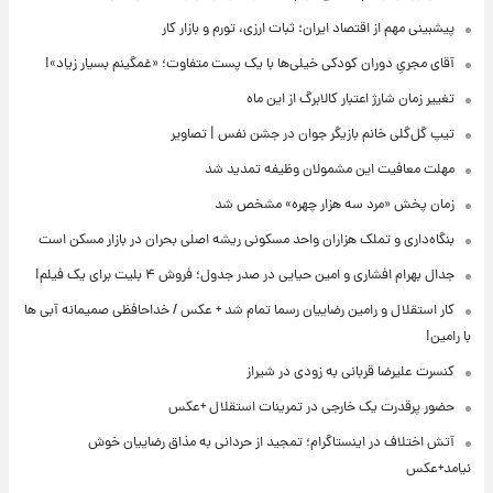
پیشبینی مهم از اقتصاد ایران: ثبات ارزی، تورم و بازار کار
آقای مجریِ دوران کودکی خیلی‌ها با یک پست متفاوت؛ «غمگینم بسیار زیاد»!
تغییر زمان شارژ اعتبار کالابرگ از این ماه
تیپ گل‌گلی خانم بازیگر جوان در جشن نفس | تصاویر
مهلت معافیت این مشمولان وظیفه تمدید شد
زمان پخش «مرد سه هزار چهره» مشخص شد
بنگاه‌داری و تملک هزاران واحد مسکونی ریشه اصلی بحران در بازار مسکن است
جدال بهرام افشاری و امین حیایی در صدر جدول؛ فروش ۴ بلیت برای یک فیلم!
کار استقلال و رامین رضاییان رسما تمام شد + عکس / خداحافظی صمیمانه آبی ها
با رامین!
کنسرت علیرضا قربانی به زودی در شیراز
حضور پرقدرت یک خارجی در تمرینات استقلال +عکس
آتش اختلاف در اینستاگرام؛ تمجید از حردانی به مذاق رضاییان خوش
نیامد+عکس