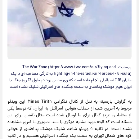
وبسایت The War Zone (https://www.twz.com/air/flying-and-
fighting-in-the-israeli-air-forces-f-16i-sufa) به تازگی مصاحبه ای با یک
خلبان F-16 اسرائیلی انجام داده است که وی مدعی بود در طول 12 روز جنگ با
ایران هیچ موشک پدافندی به سمت جنگنده های اسرائیلی شلیک نشده است.
به گزارش پارسینه به نقل از کانال تلگرامی Minas Tirith این ویدئو
مربوط به آخرین شب از حملات هوایی اسرائیل به ایران، که توسط یکی
از مخاطبین عزیز کانال برای ما ارسال شده است مثال نقضی برای این
مسئله است که البته مورد مشابه دیگری با سند تصویری تا امروز مشاهده
نشده است؛ در ثانیه 4 ویدئو شاهد شلیک موشک پدافندی از حوالی
کوه های شمال تهران به سمت یک جنگنده اسرائیلی هستیم و در ثانیه