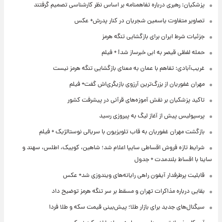
پزشکیان: رهبری درباره تفاهمنامه بر اساس نظر کارشناسی تصمیم گرفتند
تصاویر متفاوت یاسمین شجریان در کنار پدرش+ عکس
جزئیات شرط ایران برای بازگشایی تنگه هرمز
حمله لفظی قیصر به ابی خبرساز شد! + فیلم
غریب‌آبادی: تفاهم با عمان به معنای بازگشایی تنگه هرمز نیست
مهران غفوریان از بزرگ‌ترین آرزوی بازیگری‌اش گفت+ فیلم
تاکید پزشکیان بر نقش آموزه‌های قرآنی در پیشرفت کشور
پرسپولیس پیش از آغاز لیگ به پیروزی رسید
بازگشت مهران غفوریان به قاب تلویزیون با سریالی نوستالژیک + فیلم
شرایط تازه فروش اقساطی سایپا اعلام شد؛ شاهین، کوییک، اطلس، سهند و
ساینا با اقساط بلندمدت + جدول
قابلیت پرطرفدار آیفون راهی رایانه‌های ویندوزی شد+ عکس
بقایی درباره مذاکرات تهران و مسقط بر سر تنگه هرمز توضیح داد
سیگنال‌های جدید برای بازار طلا؛ پیش‌بینی قیمت سکه و طلا فردا