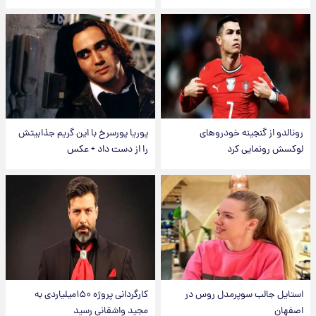
رونالدو از گنجینه خودروهای
پوریا پورسرخ با این گریم جذابیتش
لوکسش رونمایی کرد
را از دست داد + عکس
استایل جالب سوپرمدل روس در
کارگردانی پروژه ۱۵۰میلیاردی به
اصفهان
مجید واشقانی رسید