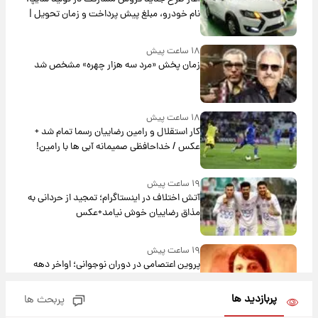
نام خودرو، مبلغ پیش پرداخت و زمان تحویل |
سود مشارکت چند درصد است؟
۱۸ ساعت پیش
زمان پخش «مرد سه هزار چهره» مشخص شد
۱۸ ساعت پیش
کار استقلال و رامین رضاییان رسما تمام شد +
عکس / خداحافظی صمیمانه آبی ها با رامین!
۱۹ ساعت پیش
آتش اختلاف در اینستاگرام؛ تمجید از حردانی به
مذاق رضاییان خوش نیامد+عکس
۱۹ ساعت پیش
پروین اعتصامی در دوران نوجوانی؛ اواخر دهه
۱۲۹۰ شمسی
پربازدید ها
پربحث ها
۱۹ ساعت پیش