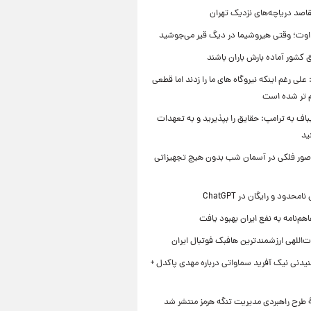
قاصد دریاچه‌های نزدیک تهران
وت؛ وقتی هیروشیما در دیگ قیر می‌جوشید
 کشور آماده بارش باران باشند
علی رغم اینکه نیروگاه های ما را زدند اما قطعی
م تر شده است
یباف به ترامپ: حقایق را بپذیرید و به تعهدات
ید
صور فلکی در آسمان شب بدون هیچ تجهیزاتی
محدود و رایگان در ChatGPT
هم‌نامه به نفع ایران بهبود یافت
‌اللهی ارزشمندترین هافبک فوتبال ایران
یدنی نیک آفرید سماواتی درباره مهدی پاکدل +
ۀ طرح راهبردی مدیریت تنگه هرمز منتشر شد