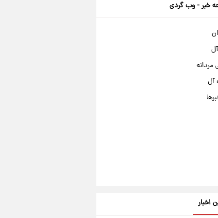
 خبر - وب گردی
ان
آل
مردانه
 آل
برها
ن اخبار