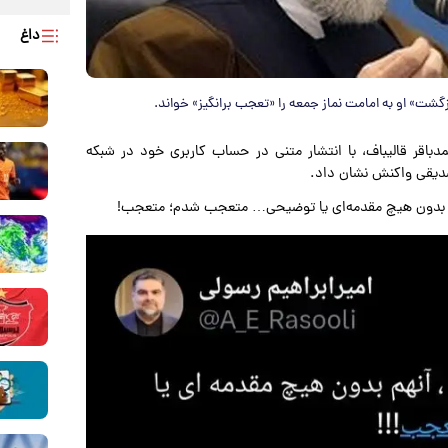
داغ
زگشت» او به امامت نماز جمعه را «تعجب برانگیز» خواند.
دباقر قالیباف، با انتشار متنی در حساب کاربری خود در شبکه
صدیقی واکنش نشان داد.
 هم بدون هیچ مقدمه‌ای یا توضیحی… متعجب شدم؛ متعجب!