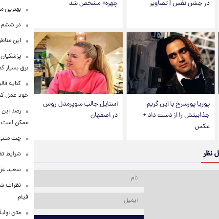
در جشن نفس | تصاویر
چهره» مشخص شد
بهترین م
در ششم ا
این مناطق
پزشکیان: 
برق بسیار ک
کنایه قال
خود عمل کن
پوریا پورسرخ با این گریم
استایل جالب سوپرمدل روس
رصد این 
جذابیتش را از دست داد +
در اصفهان
ممکن است
عکس
چت متنی نا
ل نظر
شرایط تفا
سعید عزت
نظرات شن
فیلم
متن اولی