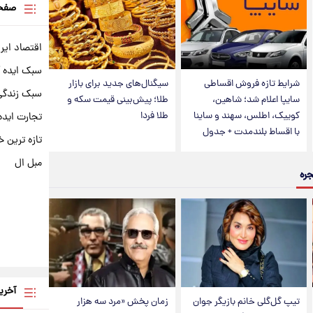
صفحه
اقتصاد ایر
سبک ایده 
شرایط تازه فروش اقساطی
سیگنال‌های جدید برای بازار
سبک زندگی 
سایپا اعلام شد؛ شاهین،
طلا؛ پیش‌بینی قیمت سکه و
کوییک، اطلس، سهند و ساینا
طلا فردا
تجارت ایده
با اقساط بلندمدت + جدول
تازه ترین خ
مبل ال
جره
آخری
تیپ گل‌گلی خانم بازیگر جوان
زمان پخش «مرد سه هزار