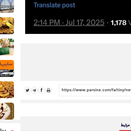
 مرتبط
پربا