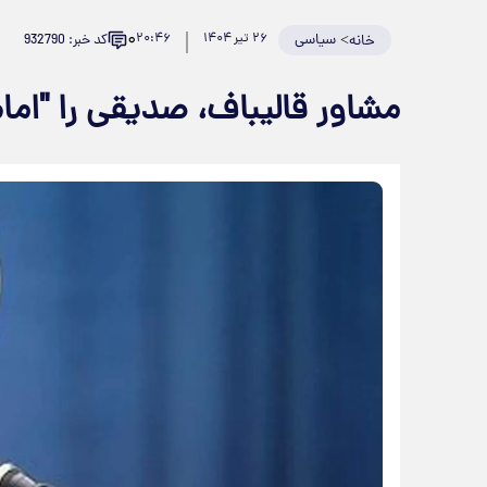
۰
>
سیاسی
۲۶ تیر ۱۴۰۴
۲۰:۴۶
کد خبر: 932790
خانه
مشاور قالیباف، صدیقی را "اما