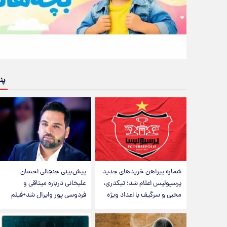
پن
شماره پیراهن خریدهای جدید
پیش‌بینی جنجالی احسان
پرسپولیس اعلام شد؛ تیکدری،
علیخانی درباره میثاقی و
محبی و سرگیف با اعداد ویژه
فردوسی پور وایرال شد+فیلم