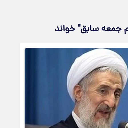
م جمعه سابق" خواند