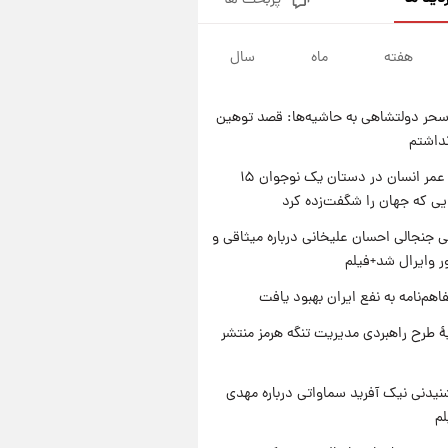
پربحث ها
شرایط تازه فروش اقساطی سایپا
اعلام شد؛ شاهین، کوییک، اطلس،
سهند و ساینا با اقساط بلندمدت +
هفته
ماه
سال
۱ روز پیش
جدول
سیگنال‌های جدید برای بازار طلا؛
پیش‌بینی قیمت سکه و طلا فردا
حر دولتشاهی به حاشیه‌ها: قصد توهین
۱ روز پیش
نداشتم
فال حافظ پنجشنبه ۱۵ مرداد ماه
۱۴۰۵
راز طول عمر انسان در دستان یک نوجوان ۱۵
یی که جهان را شگفت‌زده کرد
۱ روز پیش
فال قهوه روزانه پنجشنبه ۱۵ مرداد
 جنجالی احسان علیخانی درباره میثاقی و
ماه ۱۴۰۵
 وایرال شد+فیلم
اهم‌نامه به نفع ایران بهبود یافت
ۀ طرح راهبردی مدیریت تنگه هرمز منتشر
یدنی نیک آفرید سماواتی درباره مهدی
لم