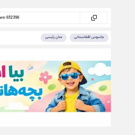
جاسوس افغانستانی
منان رئیسی