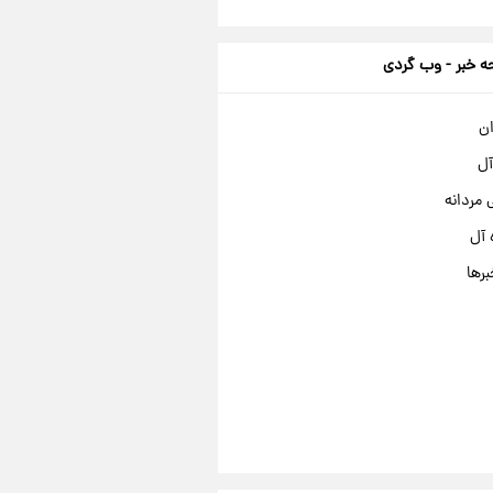
 خبر - وب گردی
ان
آل
مردانه
 آل
برها