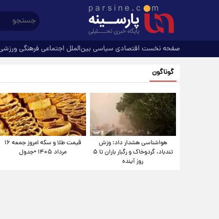
صفحه نخست
اقتصادی
سیاسی
بین‌الملل
اجتماعی
فرهنگی
ورزشی
گوناگون
هواشناسی هشدار داد: وزش
قیمت طلا و سکه امروز جمعه ۱۶
تندباد، گردوخاک و رگبار باران تا ۵
مرداد ۱۴۰۵ +جدول
روز آینده