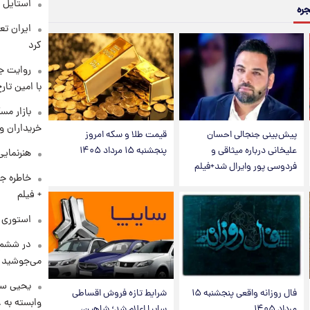
استایل 
جره
کرد
روایت ج
با امین تار
بازار مس
خریداران و
پیش‌بینی جنجالی احسان
قیمت طلا و سکه امروز
علیخانی درباره میثاقی و
پنجشنبه ۱۵ مرداد ۱۴۰۵
هنرنمایی
فردوسی پور وایرال شد+فیلم
خاطره جا
+ فیلم
استوری م
در ششم 
می‌جوشید
یحیی سر
فال روزانه واقعی پنجشنبه ۱۵
شرایط تازه فروش اقساطی
وابسته به ع
مرداد ۱۴۰۵
سایپا اعلام شد؛ شاهین،