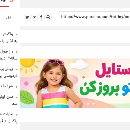
روز
واکنش س
به اذان را 
ساله؟ ادعا
پیش‌بینی
فردوسی پور
شرایط تف
متن اولی
شد
نظرات شن
پاکدل + فی