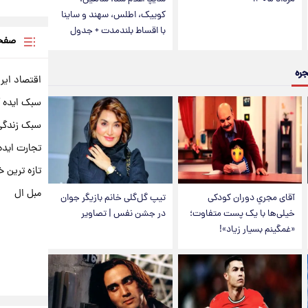
کوییک، اطلس، سهند و ساینا
با اقساط بلندمدت + جدول
صفحه
جره
اقتصاد ایر
سبک ایده 
سبک زندگی 
تجارت ایده
تازه ترین خ
مبل ال
آقای مجریِ دوران کودکی
تیپ گل‌گلی خانم بازیگر جوان
خیلی‌ها با یک پست متفاوت؛
در جشن نفس | تصاویر
«غمگینم بسیار زیاد»!