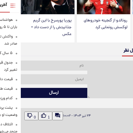
آخری
هواشناسی
رونالدو از گنجینه خودروهای
پوریا پورسرخ با این گریم
باران تا ۵ روز آینده
لوکسش رونمایی کرد
جذابیتش را از دست داد +
عکس
واکنش تر
صادر شد
ل نظر
۵ سال کار بیشتر برای این گروه از متقاضیان بازنشستگی
تغییر کرد
قیمت دلار در 
قیمت طلا و سکه
ارسال
کدام ورزش
پشت پرده
وضعیت او 
۲۴ تیر ۱۴۰۴ - ۱۰:۰۲
0
1
ائتلاف د
متحد می‌شو