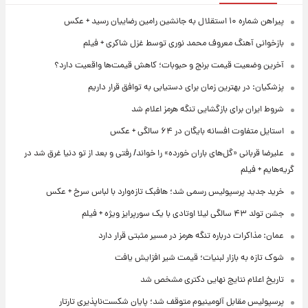
پیراهن شماره ۱۰ استقلال به جانشین رامین رضاییان رسید + عکس
بازخوانی آهنگ معروف محمد نوری توسط غزل شاکری + فیلم
آخرین وضعیت قیمت برنج و حبوبات؛ کاهش قیمت‌ها واقعیت دارد؟
پزشکیان: در بهترین زمان برای دستیابی به توافق قرار داریم
شروط ایران برای بازگشایی تنگه هرمز اعلام شد
استایل متفاوت افسانه بایگان در ۶۴ سالگی + عکس
علیرضا قربانی «گل‌های باران خورده» را خواند/ رفتی و بعد از تو دنیا غرق شد در
گریه‌هایم + فیلم
خرید جدید پرسپولیس رسمی شد؛ هافبک تازه‌وارد با لباس سرخ + عکس
جشن تولد ۴۳ سالگی لیلا اوتادی با یک سورپرایز ویژه + فیلم
عمان: مذاکرات درباره تنگه هرمز در مسیر مثبتی قرار دارد
شوک تازه به بازار لبنیات؛ قیمت شیر افزایش یافت
تاریخ اعلام نتایج نهایی دکتری مشخص شد
پرسپولیس مقابل آلومینیوم متوقف شد؛ پایان شکست‌ناپذیری تارتار