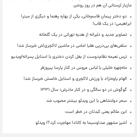
۱۳ ساعت پیش
مازیار لرستانی آن هم در روز روشن
با قدرتمندترین و بادوام ترین تانک جهان آشنا
شوید+ فیلم
دو دختر پیمان قاسم‌خانی، یکی از بهاره رهنما و دیگری از میترا
ابراهیمی؛ در یک قاب!
۱۴ ساعت پیش
تصاویر جدید و دلبرانه از هدیه تهرانی در یک گلخانه
قیمت طلا ۱۸عیار امروز شنبه ۱۷ مرداد ۱۴۰۵
+جدول
سلفی‌های پی‌درپی هلیا امامی در ماشین لاکچری‌اش خبرساز شد!
ترس نعیمه نظام‌دوست از بغل کردن دختری با استایل پسرانه/ویدیو
۱۴ ساعت پیش
قیمت محصولات ایران‌خودرو و سایپا امروز شنبه
ماه‌چهره خلیلی با لباس عروس در کنار پارسا پیروزفر
۱۷ مرداد ۱۴۰۵
الهام پاوه‌نژاد با ورزش لاکچری و استایل خاصش خبرساز شد!
گوگوش در دو سالگی و در کنار مادرش؛ سال ۱۳۳۱
سحر دولتشاهی با این ویدئو بیشتر محبوب شد
این علائم یعنی کبدتان در خطر است
آشپز مشهور صداوسیما به کانادا مهاجرت کرد؟/ ویدئو