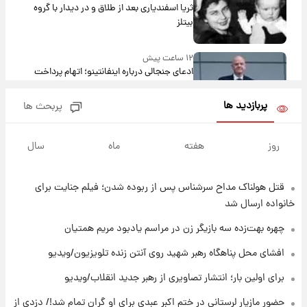
ثریا اسفندیاری بعد از طلاق و در دیدار با گروه
بیتلز
۱۲ ساعت پیش
ادعای جنجالی درباره اینفانتینو؛ اتهام پرداخت
پول به معشوقه با درآمد یوفا
پربازدید ها
پربحث ها
۱۲ ساعت پیش
هشدار درباره کمبود یک ماده معدنی؛ خطر
روز
هفته
ماه
سال
آلزایمر و زوال عقل افزایش می‌یابد؟
قتل هولناک مداح سرشناس پس از ربوده شدن؛ فیلم جنایت برای
۱۲ ساعت پیش
انتقاد تند پیمان طالبی از مسئولان استقلال در
خانواده ارسال شد
پی رفتن رامین رضاییان+ عکس
چهره بهت‌زده سه بازیگر زن در مراسم یادبود مریم همتیان
۱۳ ساعت پیش
افشای محل پناهگاه‌ رهبر شهید روی آنتن زنده تلویزیون/ویدیو
قیمت گوشت گوساله و گوسفند امروز شنبه ۱۷
برای اولین بار؛ انتشار تصاویری از رهبر جدید انقلاب/ویدیو
مرداد ۱۴۰۵ +جدول
حضور مازیار لرستانی در ختم اکبر عبدی برای او گران تمام شد!/ دزدی از