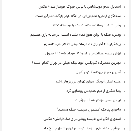
استایل سحر دولتشاهی با لباس چروک خبرساز شد + عکس
سخنگوی ارتش: نظم ایرانی در تنگه هرمز بازگشت‌ناپذیر است
رهبر انقلاب: رسانه‌ها نقاط ضعف را برجسته نکنند
ونس: جنگ با ایران هنوز تمام نشده است؛ در میانه بازی هستیم
پزشکیان: تا آخر پای تصمیمات رهبر انقلاب ایستاده‌ایم
ارزش سهام عدالت برای امروز ۱۷ مرداد ۱۴۰۵ + جدول
بهترین تعمیرگاه گیربکس اتوماتیک جیلی در تهران کدام است؟
آخرین خبر از پرونده کلثوم اکبری
علت اصلی آلودگی هوای تهران در روزهای اخیر
رضا شکاری از تیم جدیدش رونمایی کرد
لیونل مسی عزادار شد! + جزئیات
ماجرای پیامک "مشمول سهمیه جنگ هستید"
استوری انگیزشی نفیسه روشن برای مخاطبانش+ عکس
عراقچی به ادعای سهم ۱۱ درصدی ایران از خزر پاسخ داد