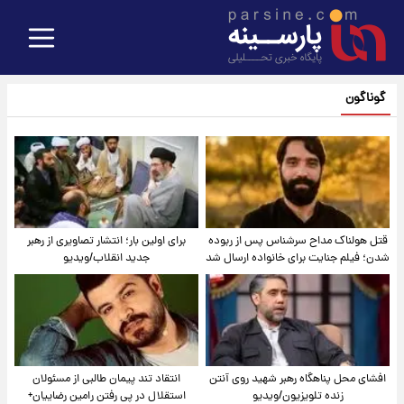
گوناگون
قتل هولناک مداح سرشناس پس از ربوده
برای اولین بار؛ انتشار تصاویری از رهبر
شدن؛ فیلم جنایت برای خانواده ارسال شد
جدید انقلاب/ویدیو
افشای محل پناهگاه‌ رهبر شهید روی آنتن
انتقاد تند پیمان طالبی از مسئولان
زنده تلویزیون/ویدیو
استقلال در پی رفتن رامین رضاییان+