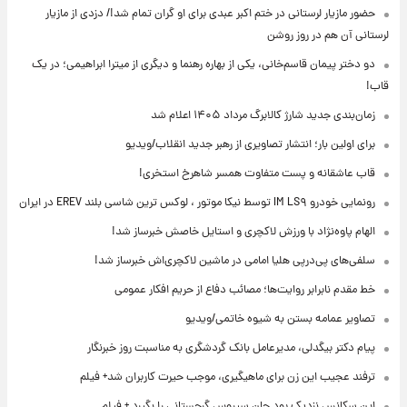
حضور مازیار لرستانی در ختم اکبر عبدی برای او گران تمام شد!/ دزدی از مازیار
لرستانی آن هم در روز روشن
دو دختر پیمان قاسم‌خانی، یکی از بهاره رهنما و دیگری از میترا ابراهیمی؛ در یک
قاب!
زمان‌بندی جدید شارژ کالابرگ مرداد ۱۴۰۵ اعلام شد
برای اولین بار؛ انتشار تصاویری از رهبر جدید انقلاب/ویدیو
قاب عاشقانه و پست متفاوت همسر شاهرخ استخری!
رونمایی خودرو IM LS۹ توسط نیکا موتور ، لوکس ترین شاسی بلند EREV در ایران
الهام پاوه‌نژاد با ورزش لاکچری و استایل خاصش خبرساز شد!
سلفی‌های پی‌درپی هلیا امامی در ماشین لاکچری‌اش خبرساز شد!
خط مقدم نابرابر روایت‌ها؛ مصائب دفاع از حریم افکار عمومی
تصاویر عمامه بستن به شیوه خاتمی/ویدیو
پیام دکتر بیگدلی، مدیرعامل بانک گردشگری به مناسبت روز خبرنگار
ترفند عجیب این زن برای ماهیگیری، موجب حیرت کاربران شد+ فیلم
این سکانس نزدیک بود جان سیروس گرجستانی را بگیرد + فیلم