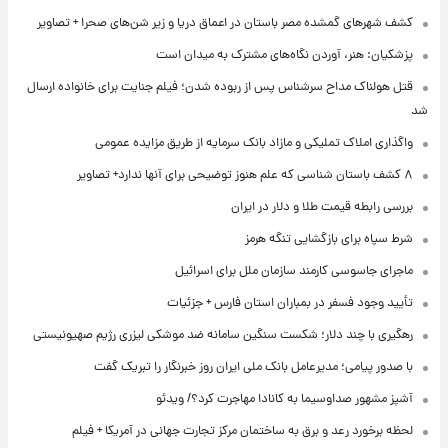
کشف شهرهای گمشده مصر باستان در اعماق دریا و زیر شن‌های صحرا + تصاویر
پزشکیان: هنر، آوردن نگاه‌های مشترک به میدان است
قتل هولناک مداح سرشناس پس از ربوده شدن؛ فیلم جنایت برای خانواده ارسال
شد
واگذاری املاک تملیکی و مازاد بانک سرمایه از طریق مزایده عمومی
۸ کشف باستان شناسی که علم هنوز توضیحی برای آنها ندارد+ تصاویر
بررسی رابطه قیمت طلا و دلار در ایران
شرط سپاه برای بازگشایی تنگه هرمز
ماجرای جاسوسی کارمند سازمان ملل برای اسرائیل
تأیید وجود فسفر در بمباران استان فارس + جزئیات
رهگیری با چند دلار؛ شکست سنگین سامانه ضد موشکی لیزری رژیم صهیونیستی
با صدور پیامی؛ مدیرعامل بانک ملی ایران روز خبرنگار را تبریک گفت
آشپز مشهور صداوسیما به کانادا مهاجرت کرد؟/ ویدئو
لحظه برخورد رعد و برق به ساختمان مرکز تجارت جهانی در آمریکا + فیلم