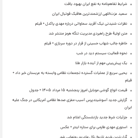
شرایط تفاهم‌نامه به نفع ایران بهبود یافت
سعید عزت‌اللهی ارزشمندترین هافبک فوتبال ایران
نظرات شنیدنی نیک آفرید سماواتی درباره مهدی پاکدل + فیلم
متن اولیۀ طرح راهبردی مدیریت تنگه هرمز منتشر شد
خاطره جالب شهاب حسینی از فرار در دوره سربازی + فیلم
نحوه فعالیت سیستم دید در شب
یک پیش‌بینی مهم از آینده بازار طلا
یحیی سریع از عملیات گسترده تجمعات نظامی وابسته به عربستان خبر داد +
فیلم
قیمت انواع گوشی موبایل امروز پنجشنبه ۱۵ مرداد ۱۴۰۵ + جدول
گزارش جدید آسوشیتدپرس آسیب مغزی صدها نظامی آمریکایی در جنگ علیه
ایران
جزئیات شرط جدید بازنشستگی اعلام شد
استوری مهدی طارمی برای ستاره اینتر + عکس
گران‌ترین خرید تاریخ رئال مادرید رونمایی شد