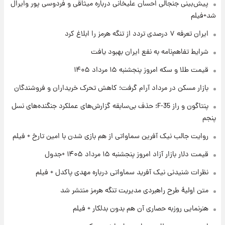
۱ روز پیش
پیش‌بینی جنجالی احسان علیخانی درباره میثاقی و فردوسی پور وایرال
فال قهوه روزانه پنجشنبه ۱۵ مرداد ماه ۱۴۰۵
شد+فیلم
ایران تعرفه ۷ درصدی تردد از تنگه هرمز را ابلاغ کرد
۱ روز پیش
شرایط تفاهم‌نامه به نفع ایران بهبود یافت
فال روزانه واقعی پنجشنبه ۱۵ مرداد ۱۴۰۵
قیمت طلا و سکه امروز پنجشنبه ۱۵ مرداد ۱۴۰۵
بازار مسکن در مرداد آرام گرفت؛ کاهش تحرک خریداران و فروشندگان
۱ روز پیش
پنتاگون و راز F-35؛ حذف بی‌سابقه گزارش‌های عملکرد جنگنده‌های نسل
ارزش سهام عدالت برای امروز چهارشنبه ۱۴ مرداد
+ جدول
پنجم
روایت جالب نیک آفرین سماواتی از هم بازی شدن با امین تارخ + فیلم
۱ روز پیش
آغاز طرح جدید فروش مشارکت در تولید سایپا؛
قیمت دلار بازار آزاد امروز پنجشنبه ۱۵ مرداد ۱۴۰۵ +جدول
نام خودرو، مبلغ پیش پرداخت و زمان تحویل |
نظرات شنیدنی نیک آفرید سماواتی درباره مهدی پاکدل + فیلم
سود مشارکت چند درصد است؟
متن اولیۀ طرح راهبردی مدیریت تنگه هرمز منتشر شد
هنرنمایی روزبه حصاری آن هم بدون بدلکار + فیلم