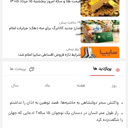
قیمت طلا و سکه امروز پنجشنبه ۱۵ مرداد ۱۴۰۵
۱۹ ساعت پیش
شارژ جدید کالابرگ برای سه دهک؛ جزئیات اعلام
شد
۱ روز پیش
شرایط تازه فروش اقساطی سایپا اعلام شد؛
شاهین، کوییک، اطلس، سهند و ساینا با اقساط
بلندمدت + جدول
پربازدید ها
پربحث ها
۱ روز پیش
سیگنال‌های جدید برای بازار طلا؛ پیش‌بینی
روز
هفته
ماه
سال
قیمت سکه و طلا فردا
واکنش سحر دولتشاهی به حاشیه‌ها: قصد توهین به اذان را نداشتم
۱ روز پیش
فال حافظ پنجشنبه ۱۵ مرداد ماه ۱۴۰۵
راز طول عمر انسان در دستان یک نوجوان ۱۵ ساله؟ ادعایی که جهان
را شگفت‌زده کرد