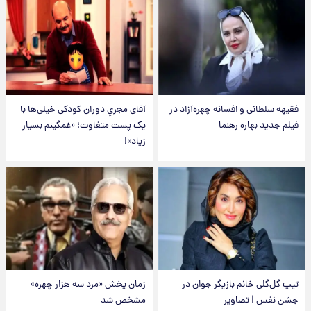
فقیهه سلطانی و افسانه چهره‌آزاد در
آقای مجریِ دوران کودکی خیلی‌ها با
فیلم جدید بهاره رهنما
یک پست متفاوت؛ «غمگینم بسیار
زیاد»!
تیپ گل‌گلی خانم بازیگر جوان در
زمان پخش «مرد سه هزار چهره»
جشن نفس | تصاویر
مشخص شد