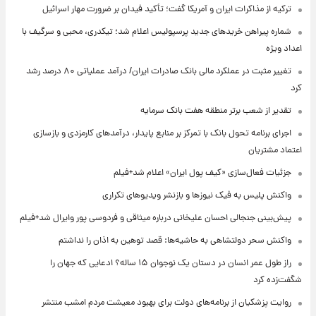
ترکیه از مذاکرات ایران و آمریکا گفت؛ تأکید فیدان بر ضرورت مهار اسرائیل
شماره پیراهن خریدهای جدید پرسپولیس اعلام شد؛ تیکدری، محبی و سرگیف با
اعداد ویژه
تغییر مثبت در عملکرد مالی بانک صادرات ایران/ درآمد عملیاتی ۸۰ درصد رشد
کرد
تقدیر از شعب برتر منطقه هفت بانک سرمایه
اجرای برنامه تحول بانک با تمرکز بر منابع پایدار، درآمدهای کارمزدی و بازسازی
اعتماد مشتریان
جزئیات فعال‌سازی «کیف پول ایران» اعلام شد+فیلم
واکنش پلیس به فیک نیوزها و بازنشر ویدیوهای تکراری
پیش‌بینی جنجالی احسان علیخانی درباره میثاقی و فردوسی پور وایرال شد+فیلم
واکنش سحر دولتشاهی به حاشیه‌ها: قصد توهین به اذان را نداشتم
راز طول عمر انسان در دستان یک نوجوان ۱۵ ساله؟ ادعایی که جهان را
شگفت‌زده کرد
روایت پزشکیان از برنامه‌های دولت برای بهبود معیشت مردم امشب منتشر