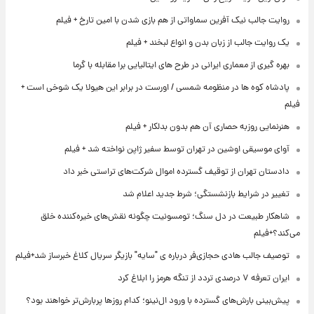
روایت جالب نیک آفرین سماواتی از هم بازی شدن با امین تارخ + فیلم
یک روایت جالب از زبان بدن و انواع لبخند + فیلم
بهره گیری از معماری ایرانی در طرح های ایتالیایی برا مقابله با گرما
پادشاه کوه ها در منظومه شمسی / اورست در برابر این هیولا یک شوخی است +
فیلم
هنرنمایی روزبه حصاری آن هم بدون بدلکار + فیلم
آوای موسیقی اوشین در تهران توسط سفیر ژاپن نواخته شد + فیلم
دادستان تهران از توقیف گسترده اموال شرکت‌های تراستی خبر داد
تغییر در شرایط بازنشستگی؛ شرط جدید اعلام شد
شاهکار طبیعت در دل سنگ؛ تومسونیت چگونه نقش‌های خیره‌کننده خلق
می‌کند؟+فیلم
توصیف جالب هادی حجازی‌فر درباره ی "سایه" بازیگر سریال کلاغ خبرساز شد+فیلم
ایران تعرفه ۷ درصدی تردد از تنگه هرمز را ابلاغ کرد
پیش‌بینی بارش‌های گسترده با ورود ال‌نینو؛ کدام روزها پربارش‌تر خواهند بود؟