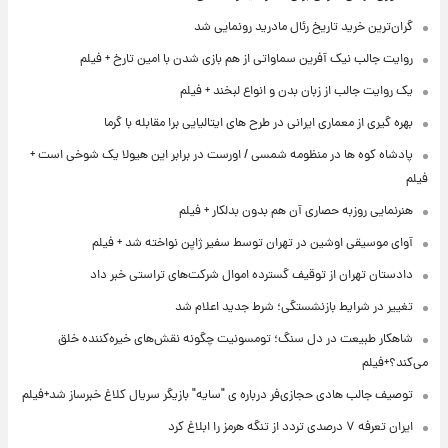
گران‌ترین خرید تاریخ رئال مادرید رونمایی شد
روایت جالب نیک آفرین سماواتی از هم بازی شدن با امین تارخ + فیلم
یک روایت جالب از زبان بدن و انواع لبخند + فیلم
بهره گیری از معماری ایرانی در طرح های ایتالیایی برا مقابله با گرما
پادشاه کوه ها در منظومه شمسی / اورست در برابر این هیولا یک شوخی است +
فیلم
هنرنمایی روزبه حصاری آن هم بدون بدلکار + فیلم
آوای موسیقی اوشین در تهران توسط سفیر ژاپن نواخته شد + فیلم
دادستان تهران از توقیف گسترده اموال شرکت‌های تراستی خبر داد
تغییر در شرایط بازنشستگی؛ شرط جدید اعلام شد
شاهکار طبیعت در دل سنگ؛ تومسونیت چگونه نقش‌های خیره‌کننده خلق
می‌کند؟+فیلم
توصیف جالب هادی حجازی‌فر درباره ی "سایه" بازیگر سریال کلاغ خبرساز شد+فیلم
ایران تعرفه ۷ درصدی تردد از تنگه هرمز را ابلاغ کرد