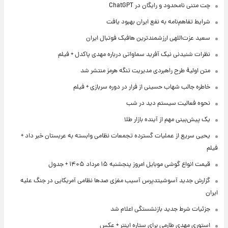
چت متنی نامحدود و رایگان در ChatGPT
شرایط تفاهم‌نامه به نفع ایران بهبود یافت
سعید عزت‌اللهی ارزشمندترین هافبک فوتبال ایران
نظرات شنیدنی نیک آفرید سماواتی درباره مهدی پاکدل + فیلم
متن اولیۀ طرح راهبردی مدیریت تنگه هرمز منتشر شد
خاطره جالب شهاب حسینی از فرار در دوره سربازی + فیلم
نحوه فعالیت سیستم دید در شب
یک پیش‌بینی مهم از آینده بازار طلا
یحیی سریع از عملیات گسترده تجمعات نظامی وابسته به عربستان خبر داد +
فیلم
قیمت انواع گوشی موبایل امروز پنجشنبه ۱۵ مرداد ۱۴۰۵ + جدول
گزارش جدید آسوشیتدپرس آسیب مغزی صدها نظامی آمریکایی در جنگ علیه
ایران
جزئیات شرط جدید بازنشستگی اعلام شد
استوری مهدی طارمی برای ستاره اینتر + عکس