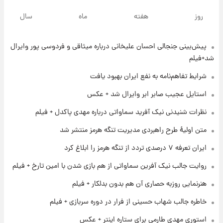
۲۳ ساعت پیش
جزئیات فعال‌سازی «کیف پول ایران» اعلام
روز
هفته
ماه
سال
شد+فیلم
پیش‌بینی جنجالی احسان علیخانی درباره میثاقی و فردوسی پور وایرال
۱ روز پیش
تغییر تند قیمت محصولات ایران‌خودرو و سایپا
شد+فیلم
امروز پنجشنبه ۱۵ مرداد ۱۴۰۵ +جدول
شرایط تفاهم‌نامه به نفع ایران بهبود یافت
۱ روز پیش
استایل عجیب صابر ابر وایرال شد + عکس
قیمت طلا و سکه امروز پنجشنبه ۱۵ مرداد ۱۴۰۵
نظرات شنیدنی نیک آفرید سماواتی درباره مهدی پاکدل + فیلم
متن اولیۀ طرح راهبردی مدیریت تنگه هرمز منتشر شد
۱ روز پیش
ایران تعرفه ۷ درصدی تردد از تنگه هرمز را ابلاغ کرد
شارژ جدید کالابرگ برای سه دهک؛ جزئیات اعلام
شد
روایت جالب نیک آفرین سماواتی از هم بازی شدن با امین تارخ + فیلم
هنرنمایی روزبه حصاری آن هم بدون بدلکار + فیلم
۱ روز پیش
شرایط تازه فروش اقساطی سایپا اعلام شد؛
خاطره جالب شهاب حسینی از فرار در دوره سربازی + فیلم
شاهین، کوییک، اطلس، سهند و ساینا با اقساط
بلندمدت + جدول
استوری مهدی طارمی برای ستاره اینتر + عکس