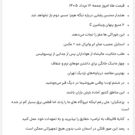
قیمت طلا امروز جمعه ۱۶ مرداد ۱۴۰۵
هشدار محسن رضایی درباره تنگه هرمز؛ مسیر دوم باز نخواهد شد
۶ منبع پنهان ویتامین C
این خوراکی ها مغز را نجات می‌دهند
استایل عجیب صابر ابر وایرال شد + عکس
طلب حلالیت عالیشاه از هواداران پس از جدایی از پرسپولیس
چهار ماسک خانگی برای داشتن موهای نرم و شفاف
بهترین مقاصد دریاچه‌های نزدیک تهران
در ششم اوت؛ وقتی هیروشیما در دیگ قیر می‌جوشید
این مناطق کشور آماده بارش باران باشند
پزشکیان: علی رغم اینکه نیروگاه های ما را زدند اما قطعی برق بسیار کم تر شده
است
کنایه قالیباف به ترامپ: حقایق را بپذیرید و به تعهدات خود عمل کنید
رصد این صور فلکی در آسمان شب بدون هیچ تجهیزاتی ممکن است