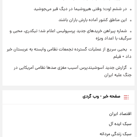
۱ روز پیش
در ششم اوت؛ وقتی هیروشیما در دیگ قیر می‌جوشید
سیگنال‌های جدید برای بازار طلا؛ پیش‌بینی
قیمت سکه و طلا فردا
این مناطق کشور آماده بارش باران باشند
شماره پیراهن خریدهای جدید پرسپولیس اعلام شد؛ تیکدری، محبی و
سرگیف با اعداد ویژه
یحیی سریع از عملیات گسترده تجمعات نظامی وابسته به عربستان خبر
داد + فیلم
گزارش جدید آسوشیتدپرس آسیب مغزی صدها نظامی آمریکایی در
جنگ علیه ایران
صفحه خبر - وب گردی
اقتصاد ایران
سبک ایده آل
سبک زندگی مردانه