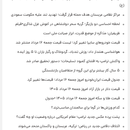
(ع)
مراکز نظامی عربستان هدف حمله قرار گرفت؛ تهدید تند علیه حکومت سعودی
لحظه احساسی دو بازیگر؛ گریه سحر دولتشاهی در آغوش غزل شاکری+فیلم
ظریفیان: مذاکره از موضع قدرت، ابزار صیانت ملی است
قیمت خودروهای سایپا تغییر کرد؛ لیست قیمت جمعه ۱۶ مرداد منتشر شد
هواشناسی هشدار داد: وزش تندباد، گردوخاک و رگبار باران تا ۵ روز آینده
واکنش ترامپ به افشای کمبود تسلیحات؛ دستور تحقیق صادر شد
۵ سال کار بیشتر برای این گروه از متقاضیان بازنشستگی
جدول قیمت ایران‌خودرو امروز جمعه ۱۶ مرداد؛ قیمت‌ها تغییر کرد
قیمت دلار در بازار آزاد امروز جمعه ۱۶ مرداد ۱۴۰۵
قیمت طلا و سکه امروز جمعه ۱۶ مرداد ۱۴۰۵ +جدول
کدام ورزش‌ها در گرما برای سالمندان مناسب‌ترند؟
پشت پرده عکس جدید ترامپ؛ مقام آمریکایی درباره وضعیت او چه گفت؟
ائتلاف دفاعی جدید در ریاض؛ ترکیه، عربستان و پاکستان متحد می‌شوند