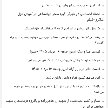
استایل عجیب صابر ابر وایرال شد + عکس
۱ روز پیش
شماره پیراهن خریدهای جدید پرسپولیس اعلام
لحظه احساسی دو بازیگر؛ گریه سحر دولتشاهی در آغوش غزل
شد؛ تیکدری، محبی و سرگیف با اعداد ویژه
شاکری+فیلم
۱ روز پیش
۵ سال کار بیشتر برای این گروه از متقاضیان بازنشستگی
جزئیات فعال‌سازی «کیف پول ایران» اعلام
پشت پرده عکس جدید ترامپ؛ مقام آمریکایی درباره وضعیت او چه
شد+فیلم
گفت؟
۱ روز پیش
قیمت طلا و سکه امروز جمعه ۱۶ مرداد ۱۴۰۵ +جدول
تغییر تند قیمت محصولات ایران‌خودرو و سایپا
امروز پنجشنبه ۱۵ مرداد ۱۴۰۵ +جدول
در ششم اوت؛ وقتی هیروشیما در دیگ قیر می‌جوشید
قیمت دلار در بازار آزاد امروز جمعه ۱۶ مرداد ۱۴۰۵
۱ روز پیش
این مناطق کشور آماده بارش باران باشند
قیمت طلا و سکه امروز پنجشنبه ۱۵ مرداد ۱۴۰۵
بازداشت مردی که با لباس «عزرائیل» به بیماران بیمارستان خیره
می‌شد!
۱ روز پیش
شارژ جدید کالابرگ برای سه دهک؛ جزئیات اعلام
تصاویر کمتر دیده‌شده از شهیدان حاجی‌زاده و باقری؛ فرماندهان شهید
شد
هوافضای ایران