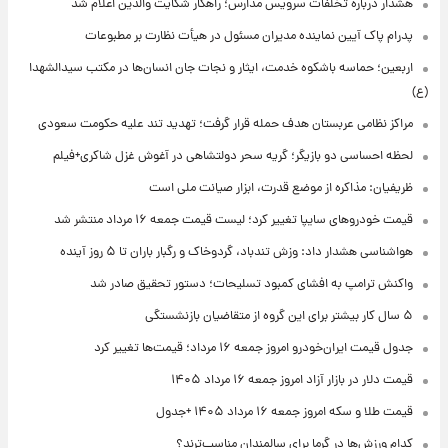
هشدار درباره تخلفات سرویس مدارس؛ راهکار شکایت والدین اعلام شد
پدرام پاک آیین نماینده مدیران مسئول در هیأت نظارت بر مطبوعات
اربعین؛ حماسه باشکوه خدمت، ایثار و نجات جان انسان‌ها در مکتب سیدالشهدا
(ع)
مراکز نظامی عربستان هدف حمله قرار گرفت؛ تهدید تند علیه حکومت سعودی
لحظه احساسی دو بازیگر؛ گریه سحر دولتشاهی در آغوش غزل شاکری+فیلم
ظریفیان: مذاکره از موضع قدرت، ابزار صیانت ملی است
قیمت خودروهای سایپا تغییر کرد؛ لیست قیمت جمعه ۱۶ مرداد منتشر شد
هواشناسی هشدار داد: وزش تندباد، گردوخاک و رگبار باران تا ۵ روز آینده
واکنش ترامپ به افشای کمبود تسلیحات؛ دستور تحقیق صادر شد
۵ سال کار بیشتر برای این گروه از متقاضیان بازنشستگی
جدول قیمت ایران‌خودرو امروز جمعه ۱۶ مرداد؛ قیمت‌ها تغییر کرد
قیمت دلار در بازار آزاد امروز جمعه ۱۶ مرداد ۱۴۰۵
قیمت طلا و سکه امروز جمعه ۱۶ مرداد ۱۴۰۵ +جدول
کدام ورزش‌ها در گرما برای سالمندان مناسب‌ترند؟