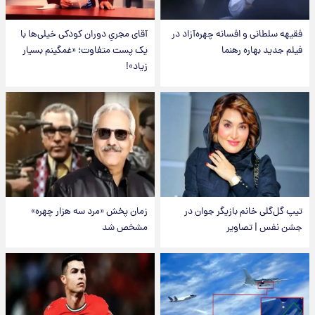
فقیهه سلطانی و افسانه چهره‌آزاد در
آقای مجریِ دوران کودکی خیلی‌ها با
فیلم جدید بهاره رهنما
یک پست متفاوت؛ «غمگینم بسیار
زیاد»!
تیپ گل‌گلی خانم بازیگر جوان در
زمان پخش «مرد سه هزار چهره»
جشن نفس | تصاویر
مشخص شد