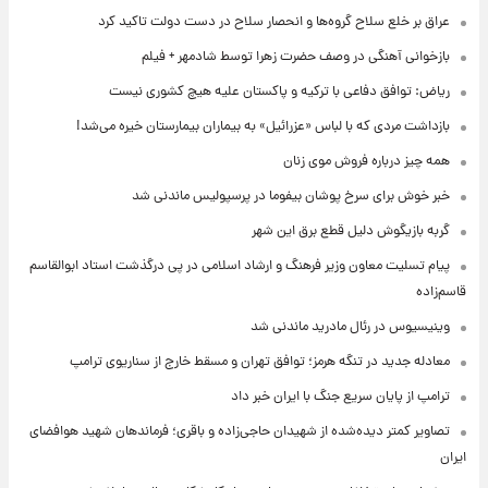
عراق بر خلع سلاح گروه‌ها و انحصار سلاح در دست دولت تاکید کرد
بازخوانی آهنگی در وصف حضرت زهرا توسط شادمهر + فیلم
ریاض: توافق دفاعی با ترکیه و پاکستان علیه هیچ کشوری نیست
بازداشت مردی که با لباس «عزرائیل» به بیماران بیمارستان خیره می‌شد!
همه چیز درباره فروش موی زنان
خبر خوش برای سرخ پوشان بیفوما در پرسپولیس ماندنی شد
گربه بازیگوش دلیل قطع برق این شهر
پیام تسلیت معاون وزیر فرهنگ و ارشاد اسلامی در پی درگذشت استاد ابوالقاسم
قاسم‌زاده
وینیسیوس در رئال مادرید ماندنی شد
معادله جدید در تنگه هرمز؛ توافق تهران و مسقط خارج از سناریوی ترامپ
ترامپ از پایان سریع جنگ با ایران خبر داد
تصاویر کمتر دیده‌شده از شهیدان حاجی‌زاده و باقری؛ فرماندهان شهید هوافضای
ایران