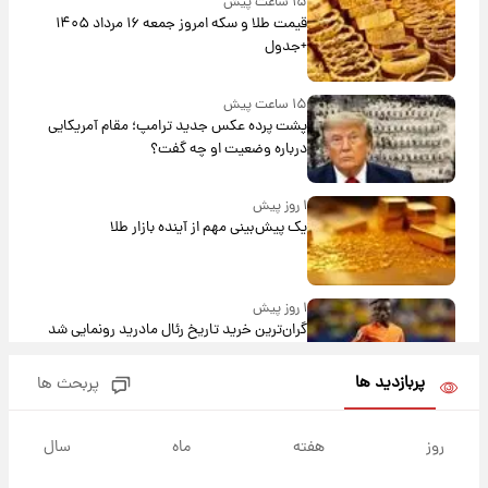
۱۵ ساعت پیش
قیمت طلا و سکه امروز جمعه ۱۶ مرداد ۱۴۰۵
+جدول
۱۵ ساعت پیش
پشت پرده عکس جدید ترامپ؛ مقام آمریکایی
درباره وضعیت او چه گفت؟
۱ روز پیش
یک پیش‌بینی مهم از آینده بازار طلا
۱ روز پیش
گران‌ترین خرید تاریخ رئال مادرید رونمایی شد
پربازدید ها
پربحث ها
۱ روز پیش
پیش‌بینی بارش‌های گسترده با ورود ال‌نینو؛ کدام
روز
هفته
ماه
سال
روزها پربارش‌تر خواهند بود؟