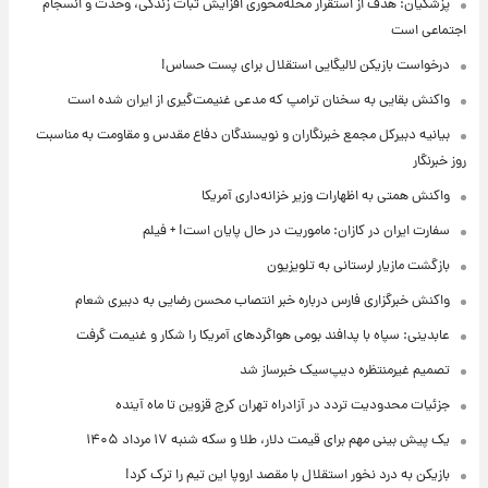
پزشکیان: هدف از استقرار محله‌محوری افزایش ثبات زندگی، وحدت و انسجام
اجتماعی است
درخواست بازیکن لالیگایی استقلال برای پست حساس!
واکنش بقایی به سخنان ترامپ که مدعی غنیمت‌گیری از ایران شده است
بیانیه دبیرکل مجمع خبرنگاران و نویسندگان دفاع مقدس و مقاومت به مناسبت
روز خبرنگار
واکنش همتی به اظهارات وزیر خزانه‌داری آمریکا
سفارت ایران در کازان: ماموریت در حال پایان است! + فیلم
بازگشت مازیار لرستانی به تلویزیون
واکنش خبرگزاری فارس درباره خبر انتصاب محسن رضایی به دبیری شعام
عابدینی: سپاه با پدافند بومی هواگردهای آمریکا را شکار و غنیمت گرفت
تصمیم غیرمنتظره دیپ‌سیک خبرساز شد
جزئیات محدودیت تردد در آزادراه تهران کرج قزوین تا ماه آینده
یک پیش ‌بینی مهم برای قیمت دلار، طلا و سکه شنبه ۱۷ مرداد ۱۴۰۵
بازیکن به درد نخور استقلال با مقصد اروپا این تیم را ترک کرد!