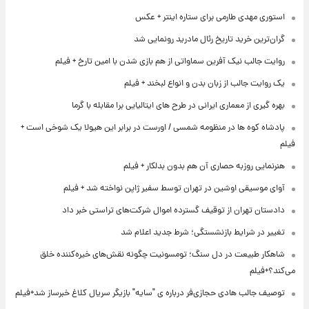
استوری مهدی طارمی برای ستاره اینتر + عکس
گران‌ترین خرید تاریخ رئال مادرید رونمایی شد
روایت جالب نیک آفرین سماواتی از هم بازی شدن با امین تارخ + فیلم
یک روایت جالب از زبان بدن و انواع لبخند + فیلم
بهره گیری از معماری ایرانی در طرح های ایتالیایی برا مقابله با گرما
پادشاه کوه ها در منظومه شمسی / اورست در برابر این هیولا یک شوخی است +
فیلم
هنرنمایی روزبه حصاری آن هم بدون بدلکار + فیلم
آوای موسیقی اوشین در تهران توسط سفیر ژاپن نواخته شد + فیلم
دادستان تهران از توقیف گسترده اموال شرکت‌های تراستی خبر داد
تغییر در شرایط بازنشستگی؛ شرط جدید اعلام شد
شاهکار طبیعت در دل سنگ؛ تومسونیت چگونه نقش‌های خیره‌کننده خلق
می‌کند؟+فیلم
توصیف جالب هادی حجازی‌فر درباره ی "سایه" بازیگر سریال کلاغ خبرساز شد+فیلم