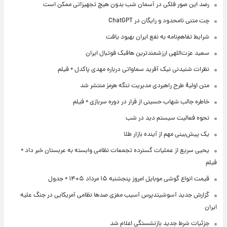
رصد این صور فلکی در آسمان شب بدون هیچ تجهیزاتی ممکن است
چت متنی نامحدود و رایگان در ChatGPT
شرایط تفاهم‌نامه به نفع ایران بهبود یافت
سعید عزت‌اللهی ارزشمندترین هافبک فوتبال ایران
نظرات شنیدنی نیک آفرید سماواتی درباره مهدی پاکدل + فیلم
متن اولیۀ طرح راهبردی مدیریت تنگه هرمز منتشر شد
خاطره جالب شهاب حسینی از فرار در دوره سربازی + فیلم
نحوه فعالیت سیستم دید در شب
یک پیش‌بینی مهم از آینده بازار طلا
یحیی سریع از عملیات گسترده تجمعات نظامی وابسته به عربستان خبر داد +
فیلم
قیمت انواع گوشی موبایل امروز پنجشنبه ۱۵ مرداد ۱۴۰۵ + جدول
گزارش جدید آسوشیتدپرس آسیب مغزی صدها نظامی آمریکایی در جنگ علیه
ایران
جزئیات شرط جدید بازنشستگی اعلام شد