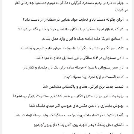
جزئیات تازه از ترمیم دستمزد کارگران / مذاکرات ترمیم دستمزد چه زمانی آغاز
می‌شود؟
ایران چگونه دست بالای تجارت مواد غذایی در منطقه را از دست داد؟
شوک به بازار اجاره مسکن؛ چرا مالکان خانه‌های خود را خالی نگه می‌دارند؟
۱۱ سناتور آمریکا علیه ادامه جنگ با ایران وارد عمل شدند
تأکید جهانگیر بر نقش خبرنگاران؛ «امروز به عنوان خار چشم می‌درخشند»
لادن مستوفی در ۵۴ سالگی با این استایل متفاوت دیده شد!
نان سیر رستورانی با پنیر؛ ۶ مرحله ساده برای یک نان پف‌دار و کش‌دار
کدام قسمت مرغ را نباید زیاد مصرف کرد؟
قیمت جدید برنج ایرانی، هندی و پاکستانی مشخص شد
بهاره رهنما این بار با استایل انگلیسی ظاهر شد؛ تیپ متفاوت بازیگر پرحاشیه!
بهنوش بختیاری با دیدن عکس‌های عروسی اکبر عبدی دلتنگ شد!
گام تازه ترکیه در تسلیحات پهپادی؛ بمب سنگرشکن وارد مرحله آزمایش شد
افشای محل پناهگاه‌ رهبر شهید روی آنتن زنده تلویزیون/ویدیو