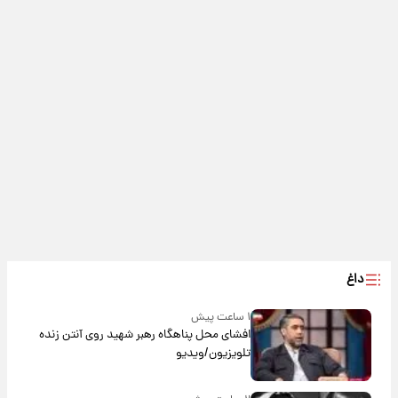
داغ
۱ ساعت پیش
افشای محل پناهگاه‌ رهبر شهید روی آنتن زنده
تلویزیون/ویدیو