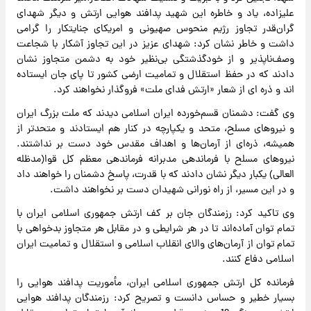
علیزاده، یاد و خاطره این شهید پدافند هوایی ارتش و دیگر شهدای
گران‌قدر تجاوز رژیم منحوس صهیونی و امریکای جنایتکار را گرامی
داشت و خاطر نشان کرد: شهدای عزیز در این تجاوز آشکار با شجاعت
وصف‌ناپذیر و از خودگذشتگی بی‌نظیر خود به دشمن متجاوز نشان
دادند که در حفظ استقلال و تمامیت ارضی کشور تا پای جان ایستاده
اند و ذره ای از شعار «ارتش فدای ملت» فروگذار نخواهند کرد.
وی گفت: دشمنان قسم‌خورده ایران اسلامی دیدند که ملت بزرگ ایران
و نیروهای مسلح، متحد و یکپارچه در کنار هم ایستادند و متحدتر از
همیشه، ذره‌ای از آرمان‌ها و اهداف مقدس خود دست بر نداشتند.
نیروهای مسلح با فرماندهی مدبرانه فرماندهی معظم کل قوا(مدظله
العالی) یکبار دیگر نشان دادند که با قدرت، پاسخ دشمنان را خواهند داد
و در این مسیر، از راه نورانی شهیدان دست بر نخواهند داشت.
وی تاکید کرد: رزمندگان جان بر کف ارتش جمهوری اسلامی ایران با
تمام توان آماده‌اند تا در هر شرایطی و در مقابل هر متجاوز بدخواهی با
تمام توان از آرمان‌های والای انقلاب اسلامی و استقلال و تمامیت ایران
اسلامی دفاع کنند.
فرمانده کل ارتش جمهوری اسلامی ایران، مأموریت پدافند هوایی را
بسیار خطیر و حساس دانست و تصریح کرد: رزمندگان پدافند هوایی