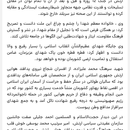
ارتش در جنگ 12 روزه و قبل و بعد از آن با تمام توان در مقابل
تسلیحات و قدرت نظامی جبهه متجاوز شیطان‌صفت ایستادگی و مقابله
کرده و توانستند از این صحنه نیز سربلند خارج شوند.
وی ، خانواده معظم شهدا را چشم و چراغ این ملت دانست و تصریح
کرد: بر همگان فرض است که با تجلیل از مقام شهدا، در نشر و گسترش
فرهنگ مقاومت، ایثار و شهادت‌طلبی این الگوها در جامعه تلاش کنند.
وی جایگاه شهدای عظیم‌الشأن انقلاب اسلامی را بسیار رفیع و والا
دانست و اظهار کرد: قطره قطره خون پاک شهدای عزیزمان، ضامن
استقلال و تمامیت ارضی کشورمان بوده و خواهد بود.
شهید سرهنگ محمد علیزاده، از افسران شجاع نیروی پدافند هوایی
ارتش جمهوری اسلامی ایران و از متخصصان فنی سامانه‌های پدافندی
بود که سالیان طولانی در سنگر حفظ و حراست از آسمان ایران اسلامی
در اقصی نقاط پهناور کشورمان منشأ خدمت بسیاری به کشور بود که در
حین انجام وظیفه و دفاع از حریم هوایی کشور در حمله ناجوانمردانه
رژیم صهیونیستی به درجه رفیع شهادت نائل آمد و به جمع شهدای
سرافراز مدافع وطن پیوست.
در این دیدار حجت‌الاسلام و المسلمین احمد جلیلی صفت جانشین
سازمان عقیدتی سیاسی ارتش، امیر سرتیپ محمد یوسفی خوش قلب