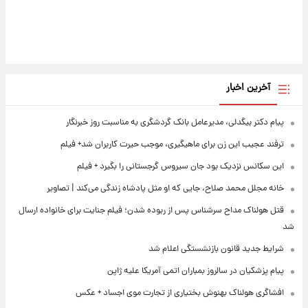
آخرین اخبار
پیام دکتر بیگدلی، مدیرعامل بانک گردشگری به مناسبت روز خبرنگار
ترفند عجیب این زن برای ماهیگیری، موجب حیرت کاربران شد+ فیلم
این سکانس نزدیک بود جان سیروس گرجستانی را بگیرد + فیلم
خانه مجلل محمد صلاح، جایی که او مثل پادشاه زندگی می‌کند | تصاویر
قتل هولناک مداح سرشناس پس از ربوده شدن؛ فیلم جنایت برای خانواده ارسال
شد
شرایط جدید قانون بازنشستگی اعلام شد
پیام پزشکیان در سالروز بمباران اتمی آمریکا علیه ژاپن
افشاگری هولناک بهنوش بختیاری از تجارت موی اجساد + عکس