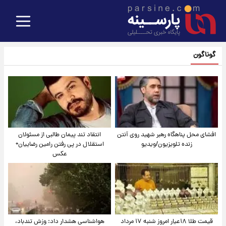
گوناگون
افشای محل پناهگاه‌ رهبر شهید روی آنتن
انتقاد تند پیمان طالبی از مسئولان
زنده تلویزیون/ویدیو
استقلال در پی رفتن رامین رضاییان+
عکس
قیمت طلا ۱۸عیار امروز شنبه ۱۷ مرداد
هواشناسی هشدار داد: وزش تندباد،