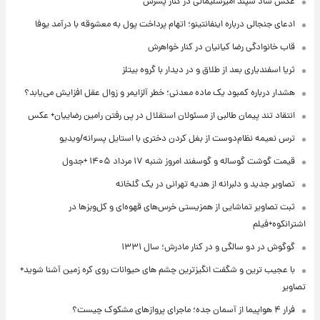
عکس شاد سپند امیرسلیمانی در کنار پسرش
ادعای جنجالی درباره اینفانتینو؛ اتهام پرداخت پول به معشوقه با درآمد یوفا
قاب خانوادگی رضا کیانیان در کنار خواهرش
ثریا اسفندیاری بعد از طلاق و در دیدار با گروه بیتلز
هشدار درباره کمبود یک ماده معدنی؛ خطر آلزایمر و زوال عقل افزایش می‌یابد؟
انتقاد تند پیمان طالبی از مسئولان استقلال در پی رفتن رامین رضاییان+ عکس
ترس نعیمه نظام‌دوست از بغل کردن دختری با استایل پسرانه/ویدیو
قیمت گوشت گوساله و گوسفند امروز شنبه ۱۷ مرداد ۱۴۰۵ +جدول
تصاویر جدید و دلبرانه از هدیه تهرانی در یک گلخانه
ثبت تصاویر تماشایی از همزیستی خرس‌های قهوه‌ای و کل‌وبزها در
اشترانکوه+فیلم
گوگوش در دو سالگی و در کنار مادرش؛ سال ۱۳۳۱
با عجیب ترین و شگفت انگیزترین چشم های حیوانات روی کره زمین آشنا شوید+
تصاویر
فرار ۴ هواپیما از آسمان جده؛ ماجرای پروازهای مشکوک چیست؟