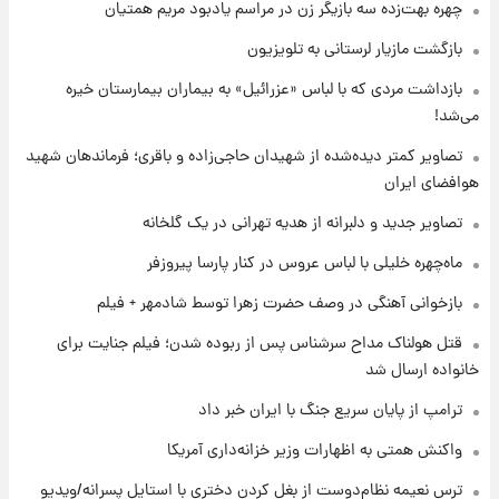
چهره بهت‌زده سه بازیگر زن در مراسم یادبود مریم همتیان
۲۳ ساعت پیش
بازگشت مازیار لرستانی به تلویزیون
تصاویر کمتر دیده‌شده از شهیدان حاجی‌زاده و
بازداشت مردی که با لباس «عزرائیل» به بیماران بیمارستان خیره
باقری؛ فرماندهان شهید هوافضای ایران
می‌شد!
۱ روز پیش
تصاویر کمتر دیده‌شده از شهیدان حاجی‌زاده و باقری؛ فرماندهان شهید
قیمت خودروهای سایپا تغییر کرد؛ لیست قیمت
هوافضای ایران
جمعه ۱۶ مرداد منتشر شد
تصاویر جدید و دلبرانه از هدیه تهرانی در یک گلخانه
۱ روز پیش
ماه‌چهره خلیلی با لباس عروس در کنار پارسا پیروزفر
جدول قیمت ایران‌خودرو امروز جمعه ۱۶ مرداد؛
قیمت‌ها تغییر کرد
بازخوانی آهنگی در وصف حضرت زهرا توسط شادمهر + فیلم
قتل هولناک مداح سرشناس پس از ربوده شدن؛ فیلم جنایت برای
۱ روز پیش
خانواده ارسال شد
قیمت طلا و سکه امروز جمعه ۱۶ مرداد ۱۴۰۵
+جدول
ترامپ از پایان سریع جنگ با ایران خبر داد
واکنش همتی به اظهارات وزیر خزانه‌داری آمریکا
ترس نعیمه نظام‌دوست از بغل کردن دختری با استایل پسرانه/ویدیو