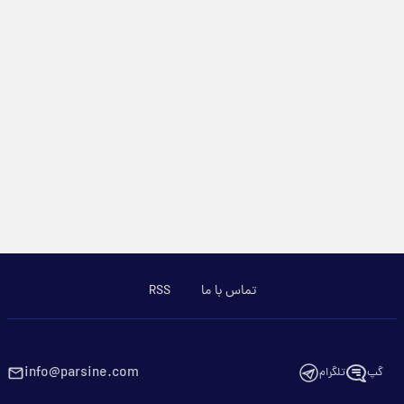
تماس با ما
RSS
info@parsine.com
گپ
تلگرام