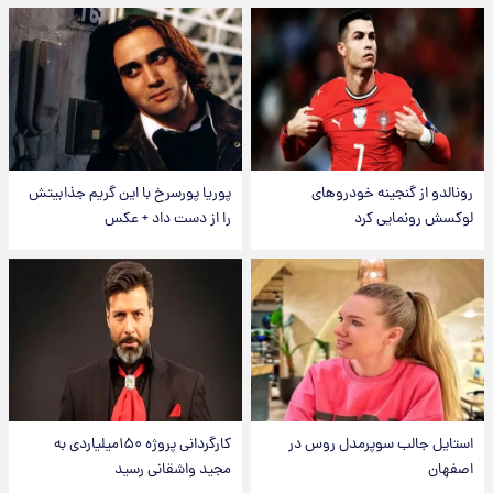
رونالدو از گنجینه خودروهای
پوریا پورسرخ با این گریم جذابیتش
لوکسش رونمایی کرد
را از دست داد + عکس
استایل جالب سوپرمدل روس در
کارگردانی پروژه ۱۵۰میلیاردی به
اصفهان
مجید واشقانی رسید