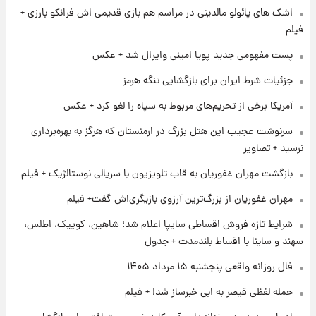
اشک های پائولو مالدینی در مراسم هم بازی قدیمی اش فرانکو بارزی +
فیلم
۱ روز پیش
پست مفهومی جدید پویا امینی وایرال شد + عکس
کار استقلال و رامین رضاییان رسما تمام شد +
عکس / خداحافظی صمیمانه آبی ها با رامین!
جزئیات شرط ایران برای بازگشایی تنگه هرمز
آمریکا برخی از تحریم‌های مربوط به سپاه را لغو کرد + عکس
۱ روز پیش
آتش اختلاف در اینستاگرام؛ تمجید از حردانی به
سرنوشت عجیب این هتل بزرگ در ارمنستان که هرگز به بهره‌برداری
مذاق رضاییان خوش نیامد+عکس
نرسید + تصاویر
بازگشت مهران غفوریان به قاب تلویزیون با سریالی نوستالژیک + فیلم
۱ روز پیش
پروین اعتصامی در دوران نوجوانی؛ اواخر دهه
مهران غفوریان از بزرگ‌ترین آرزوی بازیگری‌اش گفت+ فیلم
۱۲۹۰ شمسی
شرایط تازه فروش اقساطی سایپا اعلام شد؛ شاهین، کوییک، اطلس،
سهند و ساینا با اقساط بلندمدت + جدول
فال روزانه واقعی پنجشنبه ۱۵ مرداد ۱۴۰۵
حمله لفظی قیصر به ابی خبرساز شد! + فیلم