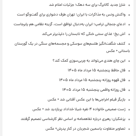
شارژ جدید کالابرگ برای سه دهک؛ جزئیات اعلام شد
واکنش ونس به مذاکرات با ایران؛ تهران طرف دشواری برای گفت‌وگو است
ادعای جنجالی ترامپ؛ ایران به‌دنبال توافق است، گزینه نظامی هم پابرجاست
آش یخ؛ غذای سنتی خنکی که تابستان را دلپذیرتر می‌کند
کشف شگفت‌انگیز طلسم‌های سوسکی و مجسمه‌های سنگی در یک گورستان
باستانی + عکس
این چای هندی می‌تواند به چربی‌سوزی کمک کند؟
فال حافظ پنجشنبه ۱۵ مرداد ماه ۱۴۰۵
فال قهوه روزانه پنجشنبه ۱۵ مرداد ماه ۱۴۰۵
فال روزانه واقعی پنجشنبه ۱۵ مرداد ۱۴۰۵
بازیگر فیلم اخراجی‌ها با این عکس آفتابی شد + عکس
ژست صمیمی خانواده ۴ نفره شیلا خداداد پربازدید شد + عکس
پزشکیان: رهبری درباره تفاهمنامه بر اساس نظر کارشناسی تصمیم گرفتند
تصاویر متفاوت یاسمین شجریان در کنار پدرش+ عکس