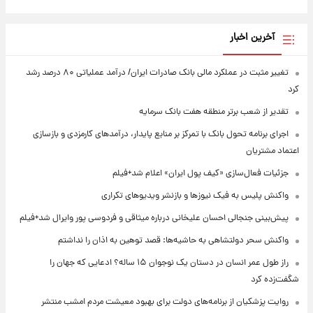
آخرین اخبار
تغییر مثبت در عملکرد مالی بانک صادرات ایران/ درآمد عملیاتی ۸۰ درصد رشد
کرد
تقدیر از شعب برتر منطقه هفت بانک سرمایه
اجرای برنامه تحول بانک با تمرکز بر منابع پایدار، درآمدهای کارمزدی و بازسازی
اعتماد مشتریان
جزئیات فعال‌سازی «کیف پول ایران» اعلام شد+فیلم
واکنش پلیس به فیک نیوزها و بازنشر ویدیوهای تکراری
پیش‌بینی جنجالی احسان علیخانی درباره میثاقی و فردوسی پور وایرال شد+فیلم
واکنش سحر دولتشاهی به حاشیه‌ها: قصد توهین به اذان را نداشتم
راز طول عمر انسان در دستان یک نوجوان ۱۵ ساله؟ ادعایی که جهان را
شگفت‌زده کرد
روایت پزشکیان از برنامه‌های دولت برای بهبود معیشت مردم امشب منتشر