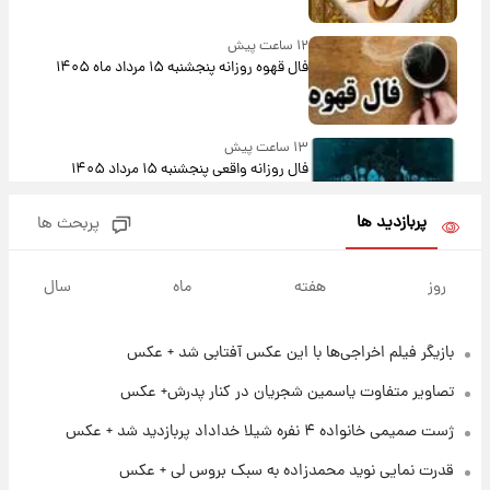
۱۲ ساعت پیش
فال قهوه روزانه پنجشنبه ۱۵ مرداد ماه ۱۴۰۵
۱۳ ساعت پیش
فال روزانه واقعی پنجشنبه ۱۵ مرداد ۱۴۰۵
پربازدید ها
پربحث ها
۲۰ ساعت پیش
ارزش سهام عدالت برای امروز چهارشنبه ۱۴ مرداد
روز
هفته
ماه
سال
+ جدول
بازیگر فیلم اخراجی‌ها با این عکس آفتابی شد + عکس
۱ روز پیش
آغاز طرح جدید فروش مشارکت در تولید سایپا؛
تصاویر متفاوت یاسمین شجریان در کنار پدرش+ عکس
نام خودرو، مبلغ پیش پرداخت و زمان تحویل |
سود مشارکت چند درصد است؟
ژست صمیمی خانواده ۴ نفره شیلا خداداد پربازدید شد + عکس
۱ روز پیش
قدرت نمایی نوید محمدزاده به سبک بروس لی + عکس
زمان پخش «مرد سه هزار چهره» مشخص شد