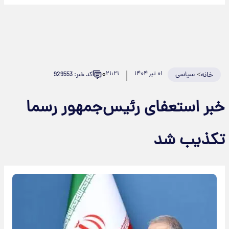
۰
>
سیاسی
۰۱ تیر ۱۴۰۴
۲۱:۲۱
کد خبر: 929553
خانه
خبر استعفای رئیس‌جمهور رسما
تکذیب شد