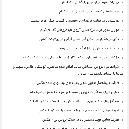
جزئیات شرط ایران برای بازگشایی تنگه هرمز
حمله لفظی قیصر به ابی خبرساز شد! + فیلم
غریب‌آبادی: تفاهم با عمان به معنای بازگشایی تنگه هرمز نیست
مهران غفوریان از بزرگ‌ترین آرزوی بازیگری‌اش گفت+ فیلم
تاکید پزشکیان بر نقش آموزه‌های قرآنی در پیشرفت کشور
پرسپولیس پیش از آغاز لیگ به پیروزی رسید
بازگشت مهران غفوریان به قاب تلویزیون با سریالی نوستالژیک + فیلم
شرایط تازه فروش اقساطی سایپا اعلام شد؛ شاهین، کوییک، اطلس، سهند و
ساینا با اقساط بلندمدت + جدول
قابلیت پرطرفدار آیفون راهی رایانه‌های ویندوزی شد+ عکس
بقایی درباره مذاکرات تهران و مسقط بر سر تنگه هرمز توضیح داد
سیگنال‌های جدید برای بازار طلا؛ پیش‌بینی قیمت سکه و طلا فردا
آمریکا برخی از تحریم‌های مربوط به سپاه را لغو کرد + عکس
قدرت نمایی نوید محمدزاده به سبک بروس لی + عکس