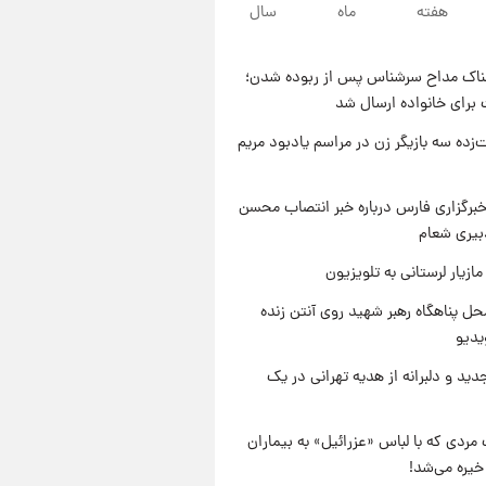
هفته
ماه
سال
۲۱ ساعت پیش
یک پیش ‌بینی مهم برای قیمت
دلار، طلا و سکه شنبه ۱۷ مرداد
ناک مداح سرشناس پس از ربوده شدن؛
۱۴۰۵
۲۱ ساعت پیش
 برای خانواده ارسال شد
بازیکن به درد نخور استقلال با
مقصد اروپا این تیم را ترک کرد!
‌زده سه بازیگر زن در مراسم یادبود مریم
۱ روز پیش
تصاویر کمتر دیده‌شده از شهیدان
برگزاری فارس درباره خبر انتصاب محسن
حاجی‌زاده و باقری؛ فرماندهان
بیری شعام
شهید هوافضای ایران
ازیار لرستانی به تلویزیون
ل پناهگاه‌ رهبر شهید روی آنتن زنده
یدیو
دید و دلبرانه از هدیه تهرانی در یک
مردی که با لباس «عزرائیل» به بیماران
خیره می‌شد!