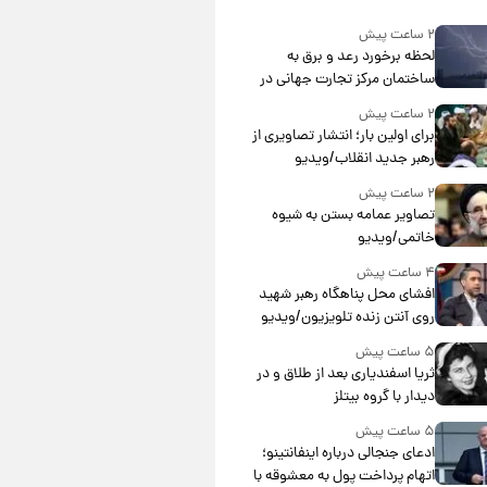
۲ ساعت پیش
لحظه برخورد رعد و برق به
ساختمان مرکز تجارت جهانی در
آمریکا + فیلم
۲ ساعت پیش
برای اولین بار؛ انتشار تصاویری از
رهبر جدید انقلاب/ویدیو
۲ ساعت پیش
تصاویر عمامه بستن به شیوه
خاتمی/ویدیو
۴ ساعت پیش
افشای محل پناهگاه‌ رهبر شهید
روی آنتن زنده تلویزیون/ویدیو
۵ ساعت پیش
ثریا اسفندیاری بعد از طلاق و در
دیدار با گروه بیتلز
۵ ساعت پیش
ادعای جنجالی درباره اینفانتینو؛
اتهام پرداخت پول به معشوقه با