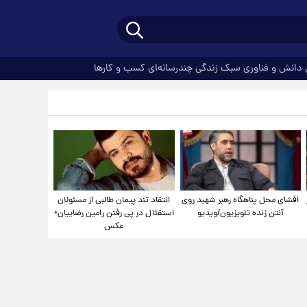
دانش و فناوری
سبک زندگی
چندرسانه‌ای
کسب و کارها
افشای محل پناهگاه‌ رهبر شهید روی
انتقاد تند پیمان طالبی از مسئولان
آنتن زنده تلویزیون/ویدیو
استقلال در پی رفتن رامین رضاییان+
عکس