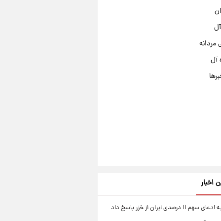
ان
آل
مردانه
 آل
برها
ن اخبار
۱۱ درصدی ایران از خزر پاسخ داد