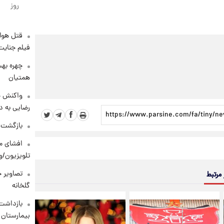
روز
قتل هول
فیلم جنایت
چهره بهت
همتیان
واکنش خ
رضایی به د
بازگشت م
افشای مح
تلویزیون/و
تصاویر ج
 مرتبط
گلخانه
بازداشت 
بیمارستان 