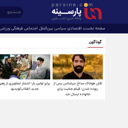
صفحه نخست
اقتصادی
سیاسی
بین‌الملل
اجتماعی
فرهنگی
ورزشی
گوناگون
قتل هولناک مداح سرشناس پس از
برای اولین بار؛ انتشار تصاویری از رهبر
ربوده شدن؛ فیلم جنایت برای
جدید انقلاب/ویدیو
خانواده ارسال شد