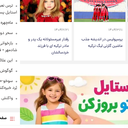
ترس نعیم
استایل پسر
ماه‌چهره
۱۴۰۴/۲/۲۱
۱۴۰۴/۳/۱۱
سحر دول
پرسپولیس در اندیشه جذب
رفتار غیرمسئولانه یک پدر و
بازخوان
ماشین گلزنی لیگ ترکیه
مادر ترکیه ای با فرزند
شادمهر + ف
خردسالشان
این علائ
گوگوش در
بُرد خیره‌کننده ۳۰۰۰ ک
واکنش هم
صفحه