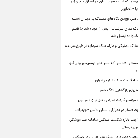
ای گمشده مصر باستان در اعماق دریا و زیر
 + تصاویر
 هنر، آوردن نگاه‌های مشترک به میدان است
اک مداح سرشناس پس از ربوده شدن؛ فیلم
خانواده ارسال شد
ملاک تملیکی و مازاد بانک سرمایه از طریق مزایده
استان شناسی که علم هنوز توضیحی برای آنها
ر
طه قیمت طلا و دلار در ایران
برای بازگشایی تنگه هرمز
اسوسی کارمند سازمان ملل برای اسرائیل
د فسفر در بمباران استان فارس + جزئیات
ا چند دلار؛ شکست سنگین سامانه ضد موشکی
صهیونیستی
یامی؛ مدیرعامل بانک ملی ایران روز خبرنگار را