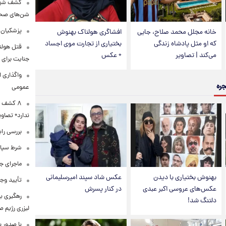
کشف شهره
شن‌های صحرا
پزشکیان:
خانه مجلل محمد صلاح، جایی
افشاگری هولناک بهنوش
که او مثل پادشاه زندگی
بختیاری از تجارت موی اجساد
قتل هولن
می‌کند | تصاویر
+ عکس
جنایت برای 
واگذاری ا
جره
عمومی
۸ کشف ب
ندارد+ تصاوی
بررسی راب
شرط سپاه 
ماجرای ج
بهنوش بختیاری با دیدن
عکس شاد سپند امیرسلیمانی
تأیید وجو
عکس‌های عروسی اکبر عبدی
در کنار پسرش
رهگیری ب
دلتنگ شد!
لیزری رژیم 
با صدور پ