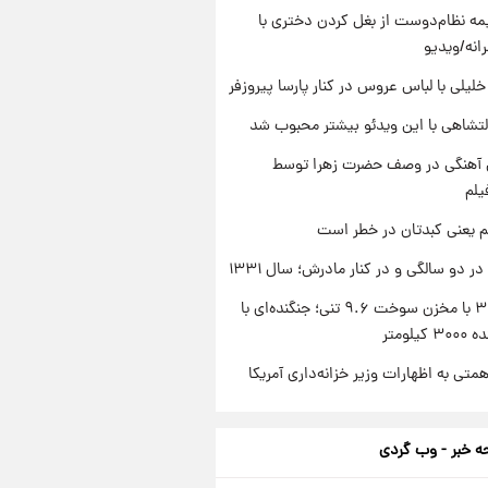
ه نظام‌دوست از بغل کردن دختری با
انه/ویدیو
 خلیلی با لباس عروس در کنار پارسا پیروزفر
تشاهی با این ویدئو بیشتر محبوب شد
ی آهنگی در وصف حضرت زهرا توسط
یلم
م یعنی کبدتان در خطر است
 دو سالگی و در کنار مادرش؛ سال ۱۳۳۱
سوخو-۳۰ با مخزن سوخت ۹.۶ تنی؛ جنگنده‌ای با
یلومتر
تی به اظهارات وزیر خزانه‌داری آمریکا
 خبر - وب گردی