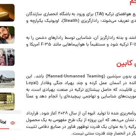
جم
بنابر گزارش خبرآنلاین، «قاآن» محصول تلاش چندین ساله صنایع هوافضای ترکیه (TAI) برای ورود به باشگاه انحصاری سازندگان
جنگنده‌های نسل پنجم است. این جنگنده‌ها با سه ویژگی کلیدی تعریف می‌شوند: رادارگریزی (Stealth)، اویونیک یکپارچه و
خشد و بدنه رادارگریز آن، شناسایی توسط رادارهای دشمن را به
حداقل می‌رساند. این جنگنده طراحی شده تا جایگزین ناوگان F-۱۶ ترکیه شود و مستقیماً با هواپیماهایی مانند F-۳۵ آمریکا و
 کابین
شاید انقلابی‌ترین ویژگی «قاآن»، قابلیت تیم‌سازی با پرنده‌های بدون سرنشین (Manned-Unmanned Teaming) باشد. این
فناوری به خلبان «قاآن» اجازه می‌دهد تا به عنوان یک فرمانده در آسمان عمل کرده و چند پهپاد جنگی وفادار (Loyal
د. این قابلیت، که حاصل پیشتازی ترکیه در صنعت پهپادی است، به
موریت‌های شناسایی و تهاجمی پیچیده‌ای را انجام دهد و عملاً
«قاآن» اولین پرواز موفق خود را در فوریه ۲۰۲۴ انجام داد و برنامه‌ریزی شده تا تولید انبوه آن از سال ۲۰۲۸ آغاز شود. قرارداد
‌شود، نشان می‌دهد که این پروژه از یک طرح مفهومی به یک محصول
پربا
یه را به عنوان یک قدرت نوظهور فناور در صنایع دفاعی تثبیت
دیگر در انحصار چند قدرت سنتی نیست.