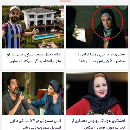
سلفی‌های پی‌درپی هلیا امامی در
خانه مجلل محمد صلاح، جایی که او
ماشین لاکچری‌اش خبرساز شد!
مثل پادشاه زندگی می‌کند | تصاویر
افشاگری هولناک بهنوش بختیاری از
لادن مستوفی در ۵۴ سالگی با این
تجارت موی اجساد + عکس
استایل متفاوت دیده شد!