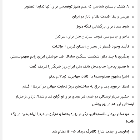
۸ کشف باستان شناسی که علم هنوز توضیحی برای آنها ندارد+ تصاویر
بررسی رابطه قیمت طلا و دلار در ایران
شرط سپاه برای بازگشایی تنگه هرمز
ماجرای جاسوسی کارمند سازمان ملل برای اسرائیل
تأیید وجود فسفر در بمباران استان فارس + جزئیات
رهگیری با چند دلار؛ شکست سنگین سامانه ضد موشکی لیزری رژیم صهیونیستی
با صدور پیامی؛ مدیرعامل بانک ملی ایران روز خبرنگار را تبریک گفت
آشپز مشهور صداوسیما به کانادا مهاجرت کرد؟/ ویدئو
لحظه برخورد رعد و برق به ساختمان مرکز تجارت جهانی در آمریکا + فیلم
حضور مازیار لرستانی در ختم اکبر عبدی برای او گران تمام شد!/ دزدی از مازیار
لرستانی آن هم در روز روشن
دو دختر پیمان قاسم‌خانی، یکی از بهاره رهنما و دیگری از میترا ابراهیمی؛ در یک
قاب!
زمان‌بندی جدید شارژ کالابرگ مرداد ۱۴۰۵ اعلام شد