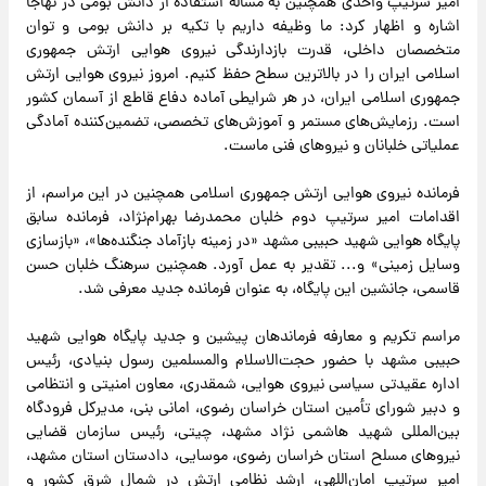
امیر سرتیپ واحدی همچنین به مساله استفاده از دانش بومی در نهاجا
اشاره و اظهار کرد: ما وظیفه داریم با تکیه بر دانش بومی و توان
متخصصان داخلی، قدرت بازدارندگی نیروی هوایی ارتش جمهوری
اسلامی ایران را در بالاترین سطح حفظ کنیم. امروز نیروی هوایی ارتش
جمهوری اسلامی ایران، در هر شرایطی آماده دفاع قاطع از آسمان کشور
است. رزمایش‌های مستمر و آموزش‌های تخصصی، تضمین‌کننده آمادگی
عملیاتی خلبانان و نیروهای فنی ماست.
فرمانده نیروی هوایی ارتش جمهوری اسلامی همچنین در این مراسم، از
اقدامات امیر سرتیپ دوم خلبان محمدرضا بهرام‌نژاد، فرمانده سابق
پایگاه هوایی شهید حبیبی مشهد «در زمینه بازآماد جنگنده‌ها»، «بازسازی
وسایل زمینی» و... تقدیر به عمل آورد. همچنین سرهنگ خلبان حسن
قاسمی، جانشین این پایگاه، به عنوان فرمانده جدید معرفی شد.
مراسم تکریم و معارفه فرماندهان پیشین و جدید پایگاه هوایی شهید
حبیبی مشهد با حضور حجت‌الاسلام والمسلمین رسول بنیادی، رئیس
اداره عقیدتی سیاسی نیروی هوایی، شمقدری، معاون امنیتی و انتظامی
و دبیر شورای تأمین استان خراسان رضوی، امانی بنی، مدیرکل فرودگاه
بین‌المللی شهید هاشمی نژاد مشهد، چیتی، رئیس سازمان قضایی
نیروهای مسلح استان خراسان رضوی، موسایی، دادستان استان مشهد،
امیر سرتیپ امان‌اللهی، ارشد نظامی ارتش در شمال شرق کشور و