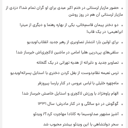
انتقاد تند پیمان طالبی از مسئولان استقلال در
حضور مازیار لرستانی در ختم اکبر عبدی برای او گران تمام شد!/ دزدی از
پی رفتن رامین رضاییان+ عکس
مازیار لرستانی آن هم در روز روشن
۲۰ ساعت پیش
دو دختر پیمان قاسم‌خانی، یکی از بهاره رهنما و دیگری از میترا
قیمت گوشت گوساله و گوسفند امروز شنبه ۱۷
ابراهیمی؛ در یک قاب!
مرداد ۱۴۰۵ +جدول
برای اولین بار؛ انتشار تصاویری از رهبر جدید انقلاب/ویدیو
۲۱ ساعت پیش
سلفی‌های پی‌درپی هلیا امامی در ماشین لاکچری‌اش خبرساز شد!
با قدرتمندترین و بادوام ترین تانک جهان آشنا
شوید+ فیلم
تصاویر جدید و دلبرانه از هدیه تهرانی در یک گلخانه
ترس نعیمه نظام‌دوست از بغل کردن دختری با استایل پسرانه/ویدیو
۲۱ ساعت پیش
قیمت طلا ۱۸عیار امروز شنبه ۱۷ مرداد ۱۴۰۵
ماه‌چهره خلیلی با لباس عروس در کنار پارسا پیروزفر
+جدول
الهام پاوه‌نژاد با ورزش لاکچری و استایل خاصش خبرساز شد!
گوگوش در دو سالگی و در کنار مادرش؛ سال ۱۳۳۱
آشپز مشهور صداوسیما به کانادا مهاجرت کرد؟/ ویدئو
سحر دولتشاهی با این ویدئو بیشتر محبوب شد