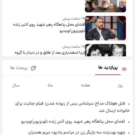
۱۹ ساعت پیش
افشای محل پناهگاه‌ رهبر شهید روی آنتن زنده
تلویزیون/ویدیو
۱۹ ساعت پیش
ثریا اسفندیاری بعد از طلاق و در دیدار با گروه
بیتلز
پربازدید ها
پربحث ها
۱۹ ساعت پیش
ادعای جنجالی درباره اینفانتینو؛ اتهام پرداخت
روز
هفته
ماه
سال
پول به معشوقه با درآمد یوفا
قتل هولناک مداح سرشناس پس از ربوده شدن؛ فیلم جنایت برای
۲۰ ساعت پیش
هشدار درباره کمبود یک ماده معدنی؛ خطر
خانواده ارسال شد
آلزایمر و زوال عقل افزایش می‌یابد؟
افشای محل پناهگاه‌ رهبر شهید روی آنتن زنده تلویزیون/ویدیو
۲۰ ساعت پیش
چهره بهت‌زده سه بازیگر زن در مراسم یادبود مریم همتیان