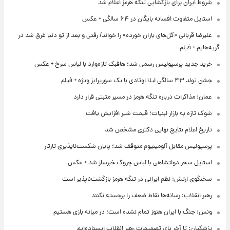
شروط ایران برای بازگشایی تنگه هرمز اعلام شد
استایل متفاوت افسانه بایگان در ۶۴ سالگی + عکس
علیرضا قربانی «گل‌های باران خورده» را خواند/ رفتی و بعد از تو دنیا غرق شد در
گریه‌هایم + فیلم
خرید جدید پرسپولیس رسمی شد؛ هافبک تازه‌وارد با لباس سرخ + عکس
جشن تولد ۴۳ سالگی لیلا اوتادی با یک سورپرایز ویژه + فیلم
عمان: مذاکرات درباره تنگه هرمز در مسیر مثبتی قرار دارد
شوک تازه به بازار لبنیات؛ قیمت شیر افزایش یافت
تاریخ اعلام نتایج نهایی دکتری مشخص شد
پرسپولیس مقابل آلومینیوم متوقف شد؛ پایان شکست‌ناپذیری تارتار
استایل سحر دولتشاهی با لباس چروک خبرساز شد + عکس
سخنگوی ارتش: نظم ایرانی در تنگه هرمز بازگشت‌ناپذیر است
رهبر انقلاب: رسانه‌ها نقاط ضعف را برجسته نکنند
ونس: جنگ با ایران هنوز تمام نشده است؛ در میانه بازی هستیم
پزشکیان: تا آخر پای تصمیمات رهبر انقلاب ایستاده‌ایم