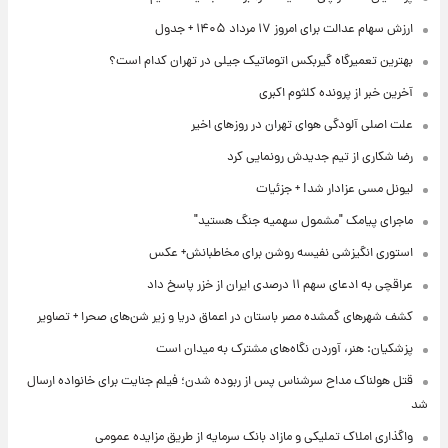
ارزش سهام عدالت برای امروز ۱۷ مرداد ۱۴۰۵ + جدول
بهترین تعمیرگاه گیربکس اتوماتیک جیلی در تهران کدام است؟
آخرین خبر از پرونده کلثوم اکبری
علت اصلی آلودگی هوای تهران در روزهای اخیر
رضا شکاری از تیم جدیدش رونمایی کرد
لیونل مسی عزادار شد! + جزئیات
ماجرای پیامک "مشمول سهمیه جنگ هستید"
استوری انگیزشی نفیسه روشن برای مخاطبانش+ عکس
عراقچی به ادعای سهم ۱۱ درصدی ایران از خزر پاسخ داد
کشف شهرهای گمشده مصر باستان در اعماق دریا و زیر شن‌های صحرا + تصاویر
پزشکیان: هنر، آوردن نگاه‌های مشترک به میدان است
قتل هولناک مداح سرشناس پس از ربوده شدن؛ فیلم جنایت برای خانواده ارسال
شد
واگذاری املاک تملیکی و مازاد بانک سرمایه از طریق مزایده عمومی