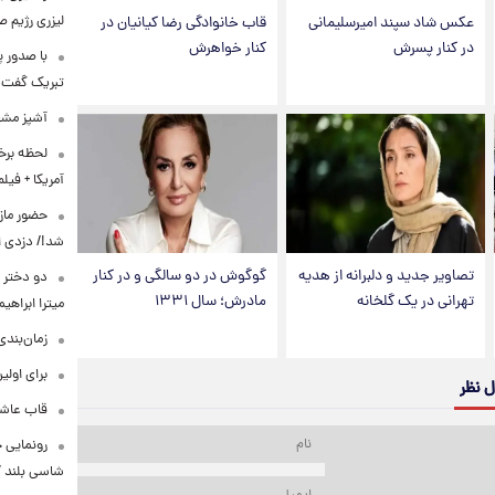
لیزری رژیم 
عکس شاد سپند امیرسلیمانی
قاب خانوادگی رضا کیانیان در
در کنار پسرش
کنار خواهرش
با صدور پ
تبریک گفت
آشپز مشهو
لحظه برخو
آمریکا + فیلم
حضور مازی
شد!/ دزدی از
تصاویر جدید و دلبرانه از هدیه
گوگوش در دو سالگی و در کنار
دو دختر پ
تهرانی در یک گلخانه
مادرش؛ سال ۱۳۳۱
میترا ابراهی
زمان‌بندی جد
برای اولی
ل نظر
قاب عاشق
شاسی بلند EREV در ایران