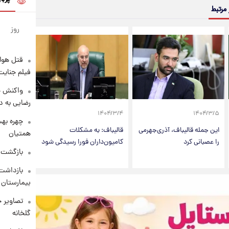
 مرتبط
روز
قتل هول
فیلم جنایت
واکنش خ
رضایی به د
۱۴۰۴/۳/۴
۱۴۰۴/۳/۵
چهره بهت
این جمله قالیباف، آذری‌جهرمی
قالیباف: به مشکلات
همتیان
را عصبانی کرد
کامیون‌داران فورا رسیدگی شود
بازگشت م
بازداشت 
بیمارستان 
تصاویر ج
گلخانه