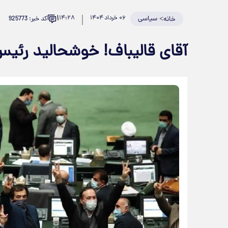
۱
>
سیاسی
۰۶ خرداد ۱۴۰۴
۱۴:۲۸
کد خبر: 925773
خانه
آقای قالیباف! خوشحالید رئ