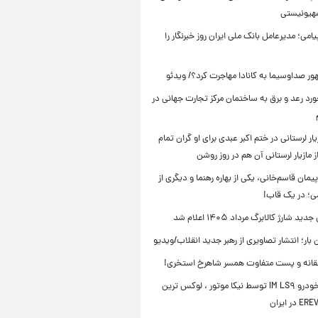
صهیونیستی
یامی؛ مدیرعامل بانک ملی ایران روز خبرنگار را
ر صداوسیما به کانادا مهاجرت کرد؟/ ویدئو
رد رعد و برق به ساختمان مرکز تجارت جهانی در
ار لرستانی در ختم اکبر عبدی برای او گران تمام
 مازیار لرستانی آن هم در روز روشن
یمان قاسم‌خانی، یکی از بهاره رهنما و دیگری از
می؛ در یک قاب!
ید شارژ کالابرگ مرداد ۱۴۰۵ اعلام شد
ن بار؛ انتشار تصاویری از رهبر جدید انقلاب/ویدیو
انه و پست متفاوت همسر شاهرخ استخری!
رونمایی خودرو IM LS۹ توسط نیکا موتور ، لوکس ترین