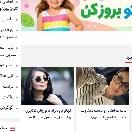
افشای مح
تلویزیون/و
ماه‌چهره
بازخوان
شادمهر + ف
ترس نعیم
استایل پسر
جره
سحر دول
این علائ
ترامپ از
واکنش هم
گوگوش در
قاب عاشقانه و پست متفاوت
الهام پاوه‌نژاد با ورزش لاکچری
همسر شاهرخ استخری!
و استایل خاصش خبرساز شد!
صفحه