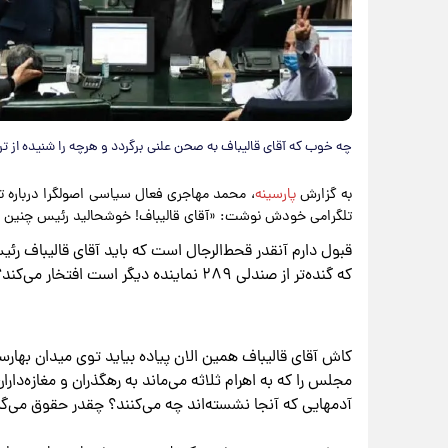
​چه خوب که آقای قالیباف به صحن علنی برگردد و هرچه را شنیده از تری
به گزارش
پارسینه
، محمد مهاجری فعال سیاسی اصولگرا درباره ت
تلگرامی خودش نوشت: «آقای قالیباف! خوشحالید رئیس چنین
قبول دارم آنقدر قحط‌الرجال است که باید آقای قالیباف ر
که گنده‌تر از صندلی ۲۸۹ نماینده دیگر است افتخار می‌کند؟ یا آقای قالیباف صرفا به لذت ریاست می‌بالد؟
کاش آقای قالیباف همین الان پیاده بیاید توی میدان‌ بهار
مجلس را که به اهرام ثلاثه می‌ماند به رهگذران و مغازه‌دار
آدمهایی که آنجا نشسته‌اند چه می‌کنند؟ چقدر حقوق می‌گی