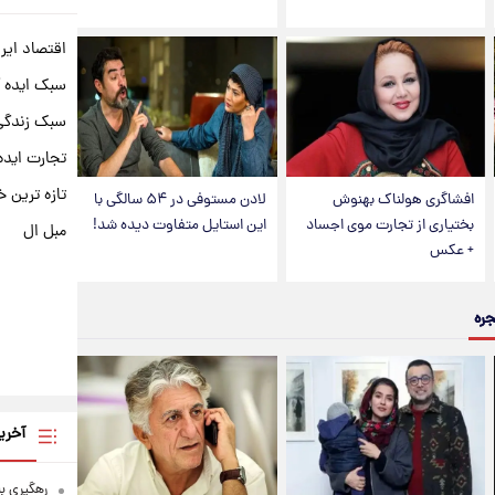
اقتصاد ایر
سبک ایده 
سبک زندگی 
تجارت ایده
تازه ترین خ
افشاگری هولناک بهنوش
لادن مستوفی در ۵۴ سالگی با
بختیاری از تجارت موی اجساد
این استایل متفاوت دیده شد!
مبل ال
+ عکس
جره
آخری
رهگیری ب