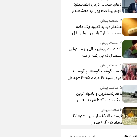
ادعای جنجالی درباره اینفانتینو؛
اتهام پرداخت پول به معشوقه با
درآمد یوفا
۴ ساعت پیش
هشدار درباره کمبود یک ماده
معدنی؛ خطر آلزایمر و زوال عقل
افزایش می‌یابد؟
۴ ساعت پیش
انتقاد تند پیمان طالبی از مسئولان
استقلال در پی رفتن رامین
رضاییان+ عکس
۴ ساعت پیش
قیمت گوشت گوساله و گوسفند
امروز شنبه ۱۷ مرداد ۱۴۰۵ +جدول
۵ ساعت پیش
با قدرتمندترین و بادوام ترین
تانک جهان آشنا شوید+ فیلم
۶ ساعت پیش
قیمت طلا ۱۸عیار امروز شنبه ۱۷
مرداد ۱۴۰۵ +جدول
۶ ساعت پیش
زدید ها