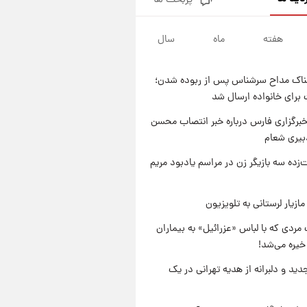
پربحث ها
قیمت محصولات ایران‌خودرو و
سایپا امروز شنبه ۱۷ مرداد ۱۴۰۵
هفته
ماه
سال
۲۰ ساعت پیش
یک پیش ‌بینی مهم برای قیمت
دلار، طلا و سکه شنبه ۱۷ مرداد
ناک مداح سرشناس پس از ربوده شدن؛
۱۴۰۵
۲۰ ساعت پیش
 برای خانواده ارسال شد
بازیکن به درد نخور استقلال با
مقصد اروپا این تیم را ترک کرد!
برگزاری فارس درباره خبر انتصاب محسن
بیری شعام
۱ روز پیش
تصاویر کمتر دیده‌شده از شهیدان
‌زده سه بازیگر زن در مراسم یادبود مریم
حاجی‌زاده و باقری؛ فرماندهان
شهید هوافضای ایران
ازیار لرستانی به تلویزیون
مردی که با لباس «عزرائیل» به بیماران
خیره می‌شد!
دید و دلبرانه از هدیه تهرانی در یک