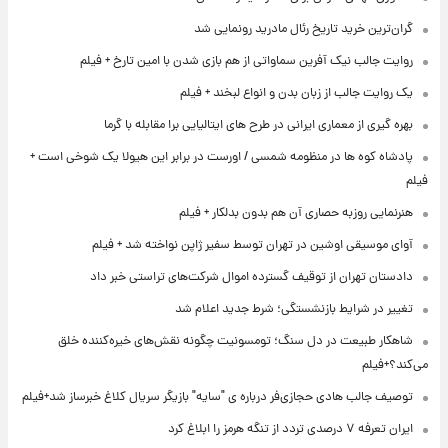
گران‌ترین خرید تاریخ رئال مادرید رونمایی شد
روایت جالب نیک آفرین سماواتی از هم بازی شدن با امین تارخ + فیلم
یک روایت جالب از زبان بدن و انواع لبخند + فیلم
بهره گیری از معماری ایرانی در طرح های ایتالیایی برا مقابله با گرما
پادشاه کوه ها در منظومه شمسی / اورست در برابر این هیولا یک شوخی است +
فیلم
هنرنمایی روزبه حصاری آن هم بدون بدلکار + فیلم
آوای موسیقی اوشین در تهران توسط سفیر ژاپن نواخته شد + فیلم
دادستان تهران از توقیف گسترده اموال شرکت‌های تراستی خبر داد
تغییر در شرایط بازنشستگی؛ شرط جدید اعلام شد
شاهکار طبیعت در دل سنگ؛ تومسونیت چگونه نقش‌های خیره‌کننده خلق
می‌کند؟+فیلم
توصیف جالب هادی حجازی‌فر درباره ی "سایه" بازیگر سریال کلاغ خبرساز شد+فیلم
ایران تعرفه ۷ درصدی تردد از تنگه هرمز را ابلاغ کرد