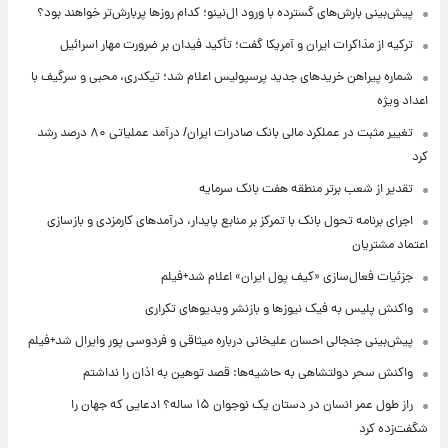
پیش‌بینی بارش‌های گسترده با ورود ال‌نینو؛ کدام روزها پربارش‌تر خواهند بود؟
ترکیه از مذاکرات ایران و آمریکا گفت؛ تأکید فیدان بر ضرورت مهار اسرائیل
شماره پیراهن خریدهای جدید پرسپولیس اعلام شد؛ تیکدری، محبی و سرگیف با
اعداد ویژه
تغییر مثبت در عملکرد مالی بانک صادرات ایران/ درآمد عملیاتی ۸۰ درصد رشد
کرد
تقدیر از شعب برتر منطقه هفت بانک سرمایه
اجرای برنامه تحول بانک با تمرکز بر منابع پایدار، درآمدهای کارمزدی و بازسازی
اعتماد مشتریان
جزئیات فعال‌سازی «کیف پول ایران» اعلام شد+فیلم
واکنش پلیس به فیک نیوزها و بازنشر ویدیوهای تکراری
پیش‌بینی جنجالی احسان علیخانی درباره میثاقی و فردوسی پور وایرال شد+فیلم
واکنش سحر دولتشاهی به حاشیه‌ها: قصد توهین به اذان را نداشتم
راز طول عمر انسان در دستان یک نوجوان ۱۵ ساله؟ ادعایی که جهان را
شگفت‌زده کرد