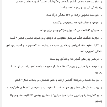
تقویت بنیه دفاعی کشور یک اصل انکارناپذیر است/ قدرت نظامی، ضامن
بازدارندگی ایران در برابر دشمنان است
خواننده مشهور ترکیه در ۵۹ سالگی درگذشت
هومن و جناب‌خان به تلویزیون بازگشت
مدرکی که ثابت می‌کند بیژن مرتضوی در ایران بوده
مهارت شگفت انگیز میرطاهر مظلومی در دوبلوری و حیرت محسن کیایی + فیلم
کلیات طرح «اقدام راهبردی تأمین امنیت و پیشرفت تنگه هرمز» در کمیسیون امور
داخلی تصویب شد
مرتضی پور علی گنجی به پاختاکور پیوست
تعریفِ دارا حیایی از روزی که خانم بازیگر معروف، باعث تحول استایلش شد/
ویدیو
روایت شنیدنی مرجانه گلچین از ایفا و خلق نقشش در بامداد خمار + فیلم
روایت تلخ علی ضیا از روزهای سخت: از ناتوانی در راه رفتن تا بیماری مادر/ویدیو
واکنش ها به ویدیوی جدید دارا حیایی؛ از ماشین لوکس تا تقلید صدای پدر!/
ویدیو