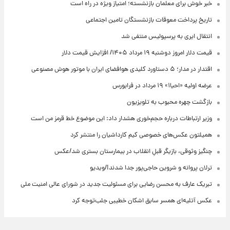
خبر خوش برای معلمان بازنشسته؛ امتیاز ویژه در راه است
تاریخ پرداخت معوقات بازنشستگان تامین اجتماعی
انتقال ایری به پرسپولیس منتفی شد
قیمت دلار امروز دوشنبه ۱۹ مرداد ۱۴۰۵/ افزایش قیمت دلار
اقتدار در مدار؛ ۵ دستاورد کلیدی هوافضای ایران با موتور هوش مصنوعی
عرضه اولیه «احیا۱» ۱۹ مرداد در فرابورس
بازگشت چهره محبوب به تلویزیون
وزیر ارتباطات درباره حجم‌خوری هشدار داد: این موضوع خط قرمز من است
همیلتون عکس‌های خصوصی کیم‌ کارداشیان را منتشر کرد
چنگیز وثوقی، بازیگر قبلِ انقلاب در بیمارستان بستری شد/عکس
ترلان پروانه و شروین حاجی‌پور جدا شدند!/ویدیو
تبریک عارف به محسن رضایی برای مسئولیت جدید در شورای عالی امنیت ملی
عکس‌ آتلیه‌ای همسر سابق اشکان خطیبی جلب‌توجه کرد