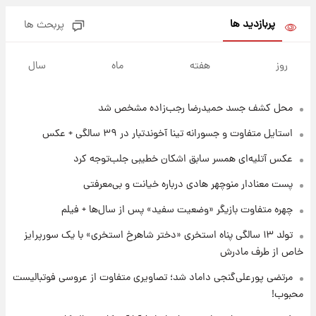
پربازدید ها
پربحث ها
۱۵ ساعت پیش
فال حافظ دوشنبه ۱۹ مرداد ماه ۱۴۰۵
روز
هفته
ماه
سال
محل کشف جسد حمیدرضا رجب‌زاده مشخص شد
۱۶ ساعت پیش
فال قهوه روزانه دوشنبه ۱۹ مرداد ماه ۱۴۰۵
استایل متفاوت و جسورانه تینا آخوندتبار در ۳۹ سالگی + عکس
عکس‌ آتلیه‌ای همسر سابق اشکان خطیبی جلب‌توجه کرد
۱۷ ساعت پیش
پست معنادار منوچهر هادی درباره خیانت و بی‌معرفتی
فال روزانه واقعی دوشنبه ۱۹ مرداد ۱۴۰۵
چهره متفاوت بازیگر «وضعیت سفید» پس از سال‌ها + فیلم
تولد ۱۳ سالگی پناه استخری «دختر شاهرخ استخری» با یک سورپرایز
۲۳ ساعت پیش
خاص از طرف مادرش
محل کشف جسد حمیدرضا رجب‌زاده مشخص
شد
مرتضی پورعلی‌گنجی داماد شد؛ تصاویری متفاوت از عروسی فوتبالیست
محبوب!
۱ روز پیش