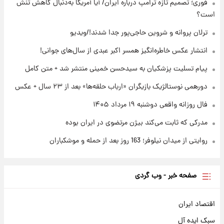
فوری؛ تصمیم تازه ترامپ درباره ایران/ آیا آمریکا به‌دنبال کاهش تنش
قیمت دلار، یورو و سایر ارزها امروز ۱۸ مردادماه
۱۴۰۵ + جدول
است؟
ترلان پروانه و شروین حاجی‌پور جدا شدند!/ویدیو
۱ روز پیش
ارزش سهام عدالت برای امروز ۱۸ مرداد ۱۴۰۵ +
انتشار عکس خاطره‌انگیز همسر اکبر عبدی از سال‌های جوانی!
جدول
پیام تسلیت پزشکیان به سیدحسن خمینی منتشر شد + متن کامل
دورهمی نوستالژیک بازیگران «ارباب حلقه‌ها» بعد از ۲۳ سال + عکس
فال روزانه واقعی دوشنبه ۱۹ مرداد ۱۴۰۵
مدرکی که ثابت می‌کند بیژن مرتضوی در ایران بوده
روایتی از میدان نیلوفر؛ 163 روز بعد از حمله و موشکباران
صفحه خبر - وب گردی
اقتصاد ایران
سبک ایده آل