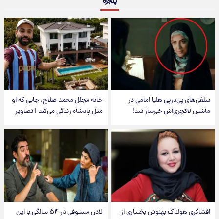
پنجره
سلفی‌های پی‌درپی هلیا امامی در
خانه مجلل محمد صلاح، جایی که او
ماشین لاکچری‌اش خبرساز شد!
مثل پادشاه زندگی می‌کند | تصاویر
افشاگری هولناک بهنوش بختیاری از
لادن مستوفی در ۵۴ سالگی با این