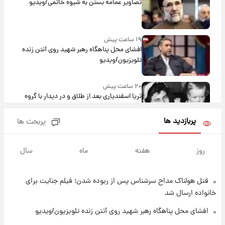
تصاویر عمامه بستن به شیوه خاتمی/ویدیو
۱۹ ساعت پیش
افشای محل پناهگاه‌ رهبر شهید روی آنتن زنده
تلویزیون/ویدیو
۲۰ ساعت پیش
ثریا اسفندیاری بعد از طلاق و در دیدار با گروه
بیتلز
پربازدید ها
پربحث ها
۱۹ ساعت پیش
ادعای جنجالی درباره اینفانتینو؛ اتهام پرداخت
روز
هفته
ماه
سال
پول به معشوقه با درآمد یوفا
قتل هولناک مداح سرشناس پس از ربوده شدن؛ فیلم جنایت برای
۲۰ ساعت پیش
هشدار درباره کمبود یک ماده معدنی؛ خطر
خانواده ارسال شد
آلزایمر و زوال عقل افزایش می‌یابد؟
افشای محل پناهگاه‌ رهبر شهید روی آنتن زنده تلویزیون/ویدیو