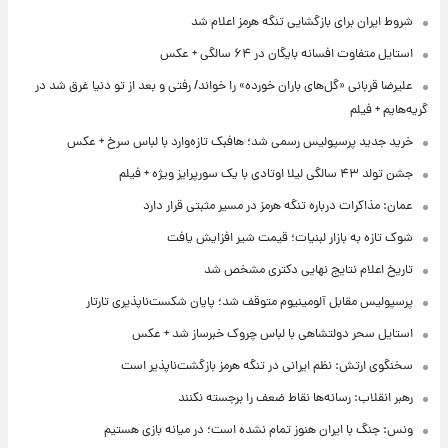
شروط ایران برای بازگشایی تنگه هرمز اعلام شد
استایل متفاوت افسانه بایگان در ۶۴ سالگی + عکس
علیرضا قربانی «گل‌های باران خورده» را خواند/ رفتی و بعد از تو دنیا غرق شد در
گریه‌هایم + فیلم
خرید جدید پرسپولیس رسمی شد؛ هافبک تازه‌وارد با لباس سرخ + عکس
جشن تولد ۴۳ سالگی لیلا اوتادی با یک سورپرایز ویژه + فیلم
عمان: مذاکرات درباره تنگه هرمز در مسیر مثبتی قرار دارد
شوک تازه به بازار لبنیات؛ قیمت شیر افزایش یافت
تاریخ اعلام نتایج نهایی دکتری مشخص شد
پرسپولیس مقابل آلومینیوم متوقف شد؛ پایان شکست‌ناپذیری تارتار
استایل سحر دولتشاهی با لباس چروک خبرساز شد + عکس
سخنگوی ارتش: نظم ایرانی در تنگه هرمز بازگشت‌ناپذیر است
رهبر انقلاب: رسانه‌ها نقاط ضعف را برجسته نکنند
ونس: جنگ با ایران هنوز تمام نشده است؛ در میانه بازی هستیم