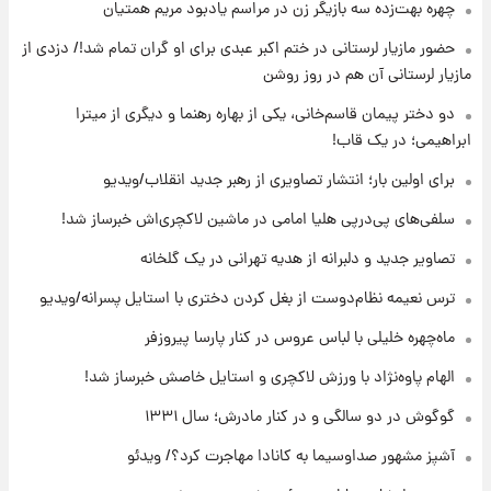
۲۰ ساعت پیش
چهره بهت‌زده سه بازیگر زن در مراسم یادبود مریم همتیان
انتقاد تند پیمان طالبی از مسئولان استقلال در
حضور مازیار لرستانی در ختم اکبر عبدی برای او گران تمام شد!/ دزدی از
پی رفتن رامین رضاییان+ عکس
مازیار لرستانی آن هم در روز روشن
۲۰ ساعت پیش
دو دختر پیمان قاسم‌خانی، یکی از بهاره رهنما و دیگری از میترا
قیمت گوشت گوساله و گوسفند امروز شنبه ۱۷
ابراهیمی؛ در یک قاب!
مرداد ۱۴۰۵ +جدول
برای اولین بار؛ انتشار تصاویری از رهبر جدید انقلاب/ویدیو
۲۱ ساعت پیش
سلفی‌های پی‌درپی هلیا امامی در ماشین لاکچری‌اش خبرساز شد!
با قدرتمندترین و بادوام ترین تانک جهان آشنا
شوید+ فیلم
تصاویر جدید و دلبرانه از هدیه تهرانی در یک گلخانه
ترس نعیمه نظام‌دوست از بغل کردن دختری با استایل پسرانه/ویدیو
۲۲ ساعت پیش
قیمت طلا ۱۸عیار امروز شنبه ۱۷ مرداد ۱۴۰۵
ماه‌چهره خلیلی با لباس عروس در کنار پارسا پیروزفر
+جدول
الهام پاوه‌نژاد با ورزش لاکچری و استایل خاصش خبرساز شد!
گوگوش در دو سالگی و در کنار مادرش؛ سال ۱۳۳۱
آشپز مشهور صداوسیما به کانادا مهاجرت کرد؟/ ویدئو