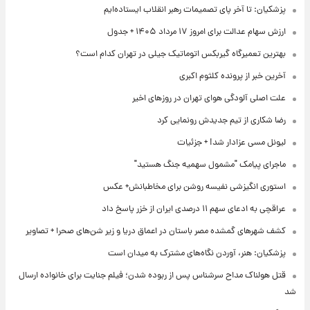
پزشکیان: تا آخر پای تصمیمات رهبر انقلاب ایستاده‌ایم
ارزش سهام عدالت برای امروز ۱۷ مرداد ۱۴۰۵ + جدول
بهترین تعمیرگاه گیربکس اتوماتیک جیلی در تهران کدام است؟
آخرین خبر از پرونده کلثوم اکبری
علت اصلی آلودگی هوای تهران در روزهای اخیر
رضا شکاری از تیم جدیدش رونمایی کرد
لیونل مسی عزادار شد! + جزئیات
ماجرای پیامک "مشمول سهمیه جنگ هستید"
استوری انگیزشی نفیسه روشن برای مخاطبانش+ عکس
عراقچی به ادعای سهم ۱۱ درصدی ایران از خزر پاسخ داد
کشف شهرهای گمشده مصر باستان در اعماق دریا و زیر شن‌های صحرا + تصاویر
پزشکیان: هنر، آوردن نگاه‌های مشترک به میدان است
قتل هولناک مداح سرشناس پس از ربوده شدن؛ فیلم جنایت برای خانواده ارسال
شد