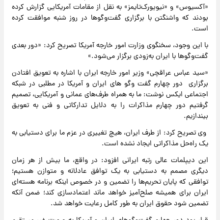
«آکسیوس» و «نیویورک‌تایمز» به نقل از مقامات آمریکایی گزارش کرده
بودند که واشنگتن با برگزاری گفت‌وگوها در روز شنبه موافقت کرده
است.
با این وجود، سخنگوی وزارت امور خارجه آمریکا تصریح کرد: «دور بعدی
گفت‌وگوها با ایران به‌زودی برگزار می‌شود.»
«سید عباس عراقچی» وزیر امور خارجه ایران با اشاره به تعویق افتادن
برگزاری دور چهارم گفت وگو های ایران و آمریکا در مطلبی در شبکه
اجتماعی ایکس نوشت: ما به همراه طرف‌های عمانی و آمریکایی، تصمیم
گرفتیم دور چهارم مذاکرات را به دلایل تدارکاتی و فنی به تعویق
بیندازیم.
وی تصریح کرد: از طرف ایران، هیچ تغییری در عزم ما برای دستیابی به
یک راه‌حل مذاکراتی ایجاد نشده است.
این دیپلمات عالی رتبه ایرانی افزود: در واقع، ما بیش از هر زمان
دیگری مصمم به دستیابی به یک توافق عادلانه و متوازن هستیم؛
توافقی که پایان تحریم‌ها را تضمین و در خصوص اینکه برنامه هسته‌ای
ایران برای همیشه صلح‌آمیز خواهد ماند اعتمادسازی کند؛ ضمن آنکه
تضمین شود حقوق ایران به طور کامل رعایت خواهد شد.