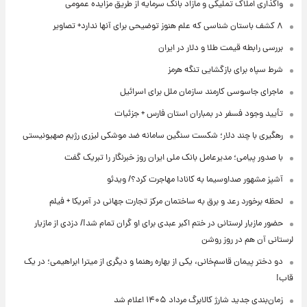
واگذاری املاک تملیکی و مازاد بانک سرمایه از طریق مزایده عمومی
۸ کشف باستان شناسی که علم هنوز توضیحی برای آنها ندارد+ تصاویر
بررسی رابطه قیمت طلا و دلار در ایران
شرط سپاه برای بازگشایی تنگه هرمز
ماجرای جاسوسی کارمند سازمان ملل برای اسرائیل
تأیید وجود فسفر در بمباران استان فارس + جزئیات
رهگیری با چند دلار؛ شکست سنگین سامانه ضد موشکی لیزری رژیم صهیونیستی
با صدور پیامی؛ مدیرعامل بانک ملی ایران روز خبرنگار را تبریک گفت
آشپز مشهور صداوسیما به کانادا مهاجرت کرد؟/ ویدئو
لحظه برخورد رعد و برق به ساختمان مرکز تجارت جهانی در آمریکا + فیلم
حضور مازیار لرستانی در ختم اکبر عبدی برای او گران تمام شد!/ دزدی از مازیار
لرستانی آن هم در روز روشن
دو دختر پیمان قاسم‌خانی، یکی از بهاره رهنما و دیگری از میترا ابراهیمی؛ در یک
قاب!
زمان‌بندی جدید شارژ کالابرگ مرداد ۱۴۰۵ اعلام شد