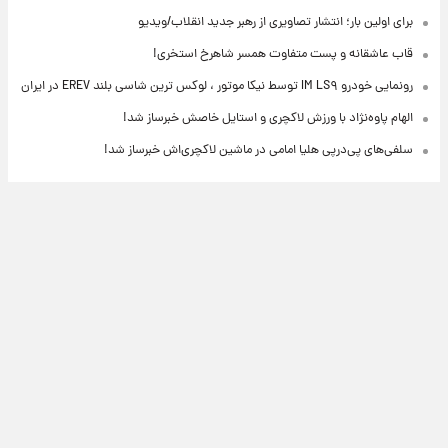
برای اولین بار؛ انتشار تصاویری از رهبر جدید انقلاب/ویدیو
قاب عاشقانه و پست متفاوت همسر شاهرخ استخری!
رونمایی خودرو IM LS۹ توسط نیکا موتور ، لوکس ترین شاسی بلند EREV در ایران
الهام پاوه‌نژاد با ورزش لاکچری و استایل خاصش خبرساز شد!
سلفی‌های پی‌درپی هلیا امامی در ماشین لاکچری‌اش خبرساز شد!