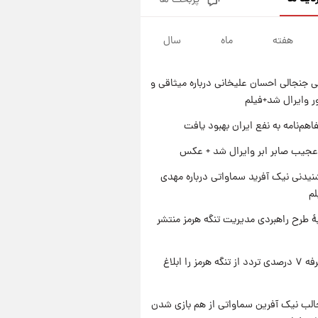
پربحث ها
قیمت طلا و سکه امروز پنجشنبه
۱۵ مرداد ۱۴۰۵
هفته
ماه
سال
۱ روز پیش
شارژ جدید کالابرگ برای سه
دهک؛ جزئیات اعلام شد
 جنجالی احسان علیخانی درباره میثاقی و
۱ روز پیش
 وایرال شد+فیلم
شرایط تازه فروش اقساطی سایپا
اعلام شد؛ شاهین، کوییک، اطلس،
اهم‌نامه به نفع ایران بهبود یافت
سهند و ساینا با اقساط بلندمدت +
۱ روز پیش
عجیب صابر ابر وایرال شد + عکس
جدول
سیگنال‌های جدید برای بازار طلا؛
پیش‌بینی قیمت سکه و طلا فردا
یدنی نیک آفرید سماواتی درباره مهدی
لم
ۀ طرح راهبردی مدیریت تنگه هرمز منتشر
ایران تعرفه ۷ درصدی تردد از تنگه هرمز را ابلاغ
الب نیک آفرین سماواتی از هم بازی شدن