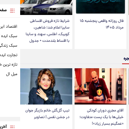
صفحه
فال روزانه واقعی پنجشنبه ۱۵
شرایط تازه فروش اقساطی
اقتصاد ایر
مرداد ۱۴۰۵
سایپا اعلام شد؛ شاهین،
کوییک، اطلس، سهند و ساینا
سبک ایده 
با اقساط بلندمدت + جدول
سبک زندگی 
تجارت ایده
جره
تازه ترین خ
مبل ال
آقای مجریِ دوران کودکی
تیپ گل‌گلی خانم بازیگر جوان
خیلی‌ها با یک پست متفاوت؛
در جشن نفس | تصاویر
«غمگینم بسیار زیاد»!
آخری