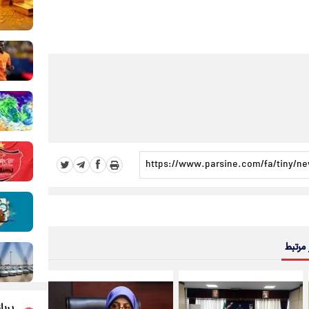
 مرتبط
پربا