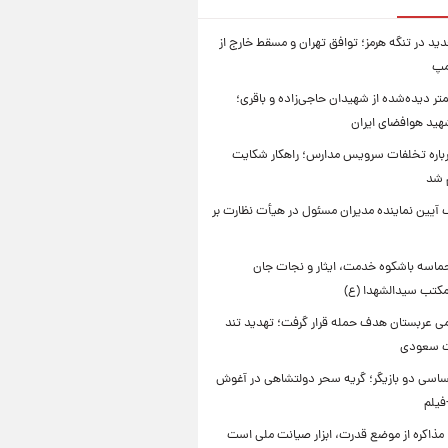
ید در تنگه هرمز؛ توافق تهران و مسقط خارج از
مپ
تر دیده‌شده از شهیدان حاجی‌زاده و باقری؛
هید هوافضای ایران
باره تخلفات سرویس مدارس؛ راهکار شکایت
م شد
 آیین نماینده مدیران مسئول در هیأت نظارت بر
حماسه باشکوه خدمت، ایثار و نجات جان
 مکتب سیدالشهدا (ع)
امی عربستان هدف حمله قرار گرفت؛ تهدید تند
ت سعودی
اسی دو بازیگر؛ گریه سحر دولتشاهی در آغوش
فیلم
 مذاکره از موضع قدرت، ابزار صیانت ملی است