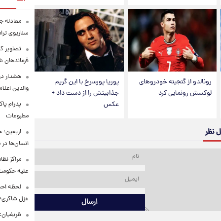
معادله جد
سناریوی ترا
تصاویر کم
فرماندهان ش
هشدار در
رونالدو از گنجینه خودروهای
پوریا پورسرخ با این گریم
والدین اعلا
لوکسش رونمایی کرد
جذابیتش را از دست داد +
عکس
پدرام پاک
مطبوعات
ل نظر
اربعین؛ 
انسان‌ها در
مراکز نظ
علیه حکوم
لحظه احس
غزل شاکری+
ارسال
ظریفیان: