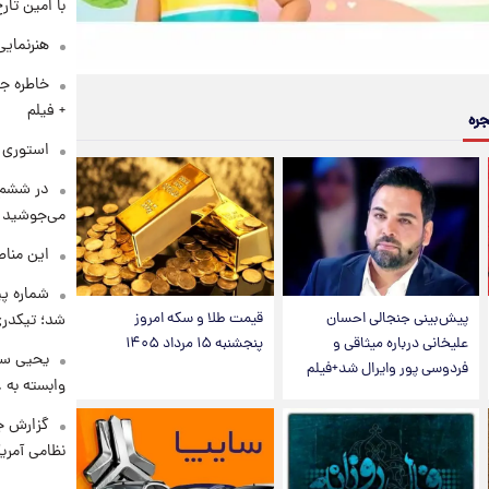
با امین تار
هنرنمایی
خاطره جا
+ فیلم
جره
استوری م
در ششم 
می‌جوشید
این مناط
شماره پ
پیش‌بینی جنجالی احسان
قیمت طلا و سکه امروز
شد؛ تیکدری
علیخانی درباره میثاقی و
پنجشنبه ۱۵ مرداد ۱۴۰۵
یحیی سر
فردوسی پور وایرال شد+فیلم
وابسته به ع
گزارش ج
نظامی آمری