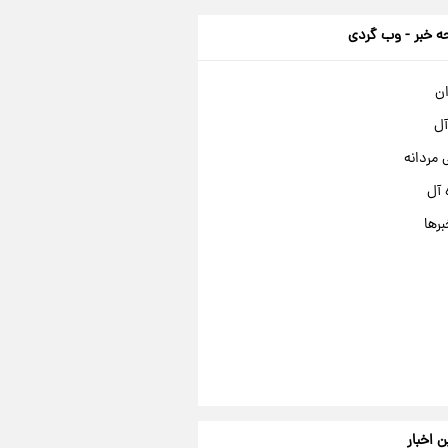
 خبر - وب گردی
ان
آل
مردانه
 آل
برها
ن اخبار