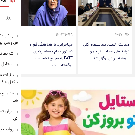
روز
۱۴۰۳/۱۰/۱۸
۱۴۰۳/۱۱/۱۶
پیش‌بینی
فردوسی پور
همایش تبیین سیاستهای کلی
مهاجرانی: با هماهنگی قوا و
تولید ملی حمایت از کار و
دستور مقام معظم رهبری
شرایط تف
سرمایه ایرانی برگزار شد
FATF به مجمع تشخیص
استایل 
برگشته است
نظرات شن
پاکدل + فی
متن اولی
شد
کرد
روایت ج