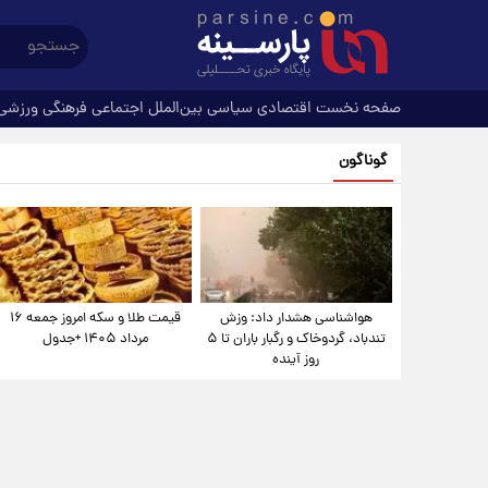
صفحه نخست
اقتصادی
سیاسی
بین‌الملل
اجتماعی
فرهنگی
ورزشی
گوناگون
هواشناسی هشدار داد: وزش
قیمت طلا و سکه امروز جمعه ۱۶
تندباد، گردوخاک و رگبار باران تا ۵
مرداد ۱۴۰۵ +جدول
روز آینده