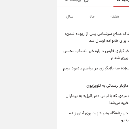
پربحث ها
قیمت محصولات ایران‌خودرو و
سایپا امروز شنبه ۱۷ مرداد ۱۴۰۵
هفته
ماه
سال
۲۰ ساعت پیش
یک پیش ‌بینی مهم برای قیمت
دلار، طلا و سکه شنبه ۱۷ مرداد
ناک مداح سرشناس پس از ربوده شدن؛
۱۴۰۵
۲۰ ساعت پیش
 برای خانواده ارسال شد
بازیکن به درد نخور استقلال با
مقصد اروپا این تیم را ترک کرد!
برگزاری فارس درباره خبر انتصاب محسن
بیری شعام
۱ روز پیش
تصاویر کمتر دیده‌شده از شهیدان
‌زده سه بازیگر زن در مراسم یادبود مریم
حاجی‌زاده و باقری؛ فرماندهان
شهید هوافضای ایران
ازیار لرستانی به تلویزیون
مردی که با لباس «عزرائیل» به بیماران
خیره می‌شد!
ل پناهگاه‌ رهبر شهید روی آنتن زنده
یدیو