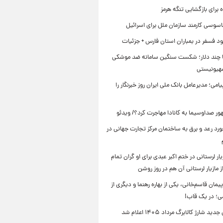
برای بازگشایی تنگه هرمز
اسوسی کارمند سازمان ملل برای اسرائیل
د فسفر در بمباران استان فارس + جزئیات
ا چند دلار؛ شکست سنگین سامانه ضد موشکی
صهیونیستی
یامی؛ مدیرعامل بانک ملی ایران روز خبرنگار را
ر صداوسیما به کانادا مهاجرت کرد؟/ ویدئو
رد رعد و برق به ساختمان مرکز تجارت جهانی در
ار لرستانی در ختم اکبر عبدی برای او گران تمام
 مازیار لرستانی آن هم در روز روشن
یمان قاسم‌خانی، یکی از بهاره رهنما و دیگری از
می؛ در یک قاب!
ید شارژ کالابرگ مرداد ۱۴۰۵ اعلام شد