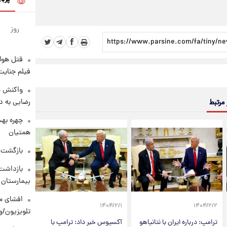
روز
قتل هول
فیلم جنایت
واکنش خ
رضایی به د
 مرتبط
چهره بهت
همتیان
بازگشت م
بازداشت 
بیمارستان 
افشای مح
۱۴۰۴/۲/۱
۱۴۰۴/۲/۲
تلویزیون/و
ترامپ: درباره ایران با نتانیاهو
آکسیوس خبر داد: ترامپ با