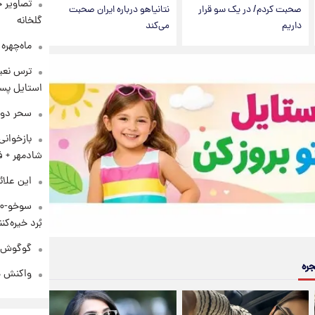
تصاویر ج
صحبت کردم/ در یک سو قرار
نتانیاهو درباره ایران صحبت
گلخانه
داریم
می‌کند
ماه‌چهره
ترس نعیم
استایل پسر
سحر دول
بازخوان
شادمهر + ف
این علائ
بُرد خیره‌کننده ۳۰۰۰ ک
گوگوش در
جره
واکنش هم