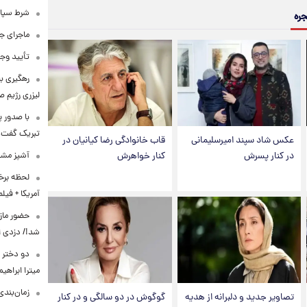
شرط سپاه 
جره
ماجرای ج
تأیید وجو
رهگیری ب
لیزری رژیم 
با صدور پ
تبریک گفت
عکس شاد سپند امیرسلیمانی
قاب خانوادگی رضا کیانیان در
آشپز مشهو
در کنار پسرش
کنار خواهرش
لحظه برخو
آمریکا + فیلم
حضور مازی
شد!/ دزدی از
دو دختر پ
میترا ابراهی
زمان‌بندی جد
تصاویر جدید و دلبرانه از هدیه
گوگوش در دو سالگی و در کنار