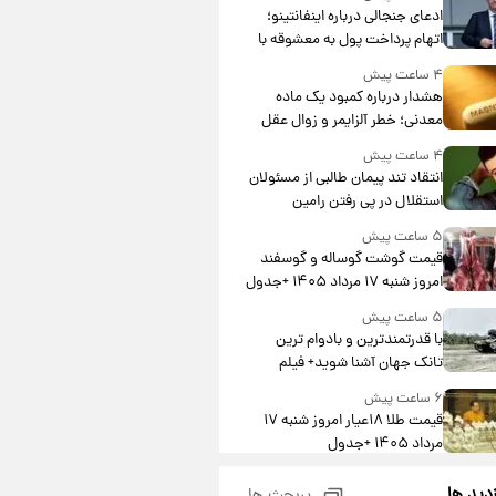
ادعای جنجالی درباره اینفانتینو؛
اتهام پرداخت پول به معشوقه با
درآمد یوفا
۴ ساعت پیش
هشدار درباره کمبود یک ماده
معدنی؛ خطر آلزایمر و زوال عقل
افزایش می‌یابد؟
۴ ساعت پیش
انتقاد تند پیمان طالبی از مسئولان
استقلال در پی رفتن رامین
رضاییان+ عکس
۵ ساعت پیش
قیمت گوشت گوساله و گوسفند
امروز شنبه ۱۷ مرداد ۱۴۰۵ +جدول
۵ ساعت پیش
با قدرتمندترین و بادوام ترین
تانک جهان آشنا شوید+ فیلم
۶ ساعت پیش
قیمت طلا ۱۸عیار امروز شنبه ۱۷
مرداد ۱۴۰۵ +جدول
۶ ساعت پیش
زدید ها