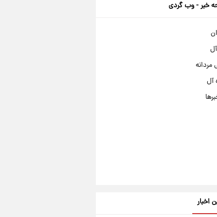
 خبر - وب گردی
ان
آل
مردانه
 آل
برها
ن اخبار