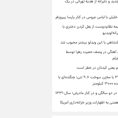
دید و دلبرانه از هدیه تهرانی در یک
 خلیلی با لباس عروس در کنار پارسا پیروزفر
ه نظام‌دوست از بغل کردن دختری با
انه/ویدیو
تشاهی با این ویدئو بیشتر محبوب شد
ی آهنگی در وصف حضرت زهرا توسط
یلم
م یعنی کبدتان در خطر است
سوخو-۳۰ با مخزن سوخت ۹.۶ تنی؛ جنگنده‌ای با
یلومتر
 دو سالگی و در کنار مادرش؛ سال ۱۳۳۱
تی به اظهارات وزیر خزانه‌داری آمریکا