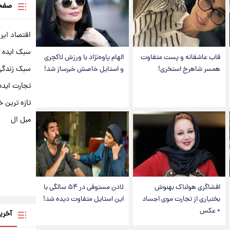
صفحه
اقتصاد ایر
سبک ایده 
قاب عاشقانه و پست متفاوت
الهام پاوه‌نژاد با ورزش لاکچری
سبک زندگی 
همسر شاهرخ استخری!
و استایل خاصش خبرساز شد!
تجارت ایده
تازه ترین خ
مبل ال
افشاگری هولناک بهنوش
لادن مستوفی در ۵۴ سالگی با
بختیاری از تجارت موی اجساد
این استایل متفاوت دیده شد!
+ عکس
آخری