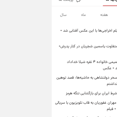
پربحث ها
فال قهوه روزانه پنجشنبه ۱۵ مرداد
ماه ۱۴۰۵
هفته
ماه
سال
۱۸ ساعت پیش
فال روزانه واقعی پنجشنبه ۱۵
مرداد ۱۴۰۵
یلم اخراجی‌ها با این عکس آفتابی شد +
۱ روز پیش
ارزش سهام عدالت برای امروز
چهارشنبه ۱۴ مرداد + جدول
متفاوت یاسمین شجریان در کنار پدرش+
۱ روز پیش
آغاز طرح جدید فروش مشارکت در
ژست صمیمی خانواده ۴ نفره شیلا خداداد
تولید سایپا؛ نام خودرو، مبلغ پیش
شد + عکس
پرداخت و زمان تحویل | سود
مشارکت چند درصد است؟
حر دولتشاهی به حاشیه‌ها: قصد توهین
نداشتم
رط ایران برای بازگشایی تنگه هرمز
هران غفوریان به قاب تلویزیون با سریالی
+ فیلم