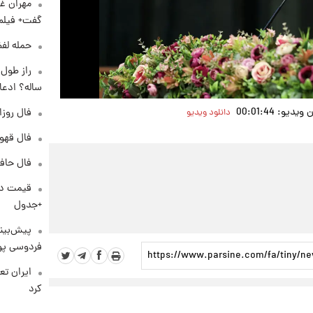
Video
مهران غف
گفت+ فیلم
حمله لفظ
ساله؟ ادعا
یو: 00:01:44
فال روزانه و
دانلود ویدیو
فال قهوه روزان
فال حافظ پنجشنب
+جدول
پیش‌بینی
فردوسی پور
کرد