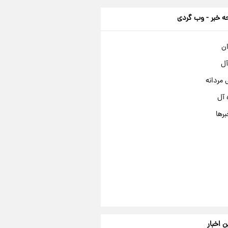
 خبر - وب گردی
ان
آل
مردانه
 آل
برها
ن اخبار