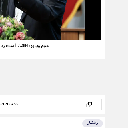
|
حجم ویدیو: 7.38M
مدت زمان وید
پزشکیان