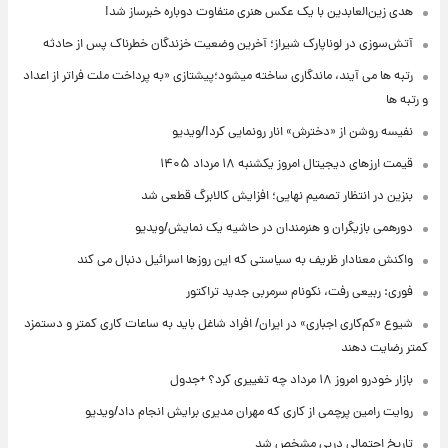
هدی زین‌العابدین با یک عکس هنری متفاوت دوباره خبرساز شد!
آتش‌سوزی در لوناپارک شیراز؛ آخرین وضعیت خزندگان خطرناک پس از حادثه
رتبه ها می آیند، ماندگاری ساخته میشود؛پیشتازی «به پرداخت ملت فراتر از اعداد
و رتبه ها
نفیسه روشن از «دخترش» انار رونمایی کرد!/ویدیو
قیمت ارزهای دیجیتال امروز یکشنبه ۱۸ مرداد ۱۴۰۵
بنزین در انتظار تصمیم نهایی؛ افزایش کالابرگ قطعی شد
دورهمی بازیگران و هنرمندان در حاشیه یک نمایش/ویدیو
واکنش معنادار ظریف به سیاستی که این روزها اسرائیل دنبال می کند
فوری: ربیعی رفت، نکونام سرمربی جدید تراکتور
شیوع «کم‌کاری اجباری» در ایران/ افراد شاغل باید به ساعات کاری کمتر و دستمزد
کمتر رضایت دهند
بازار خودرو امروز ۱۸ مرداد چه تغییری کرد؟ +جدول
روایت رامین پرچمی از کاری که مهران مدیری برایش انجام داد/ویدیو
تاریخ احتمالی دربی مشخص شد