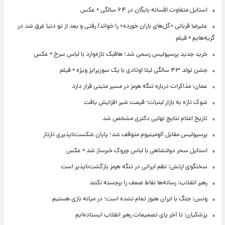
استایل متفاوت افسانه بایگان در ۶۴ سالگی + عکس
علیرضا قربانی «گل‌های باران خورده» را خواند/ رفتی و بعد از تو دنیا غرق شد در
گریه‌هایم + فیلم
خرید جدید پرسپولیس رسمی شد؛ هافبک تازه‌وارد با لباس سرخ + عکس
جشن تولد ۴۳ سالگی لیلا اوتادی با یک سورپرایز ویژه + فیلم
عمان: مذاکرات درباره تنگه هرمز در مسیر مثبتی قرار دارد
شوک تازه به بازار لبنیات؛ قیمت شیر افزایش یافت
تاریخ اعلام نتایج نهایی دکتری مشخص شد
پرسپولیس مقابل آلومینیوم متوقف شد؛ پایان شکست‌ناپذیری تارتار
استایل سحر دولتشاهی با لباس چروک خبرساز شد + عکس
سخنگوی ارتش: نظم ایرانی در تنگه هرمز بازگشت‌ناپذیر است
رهبر انقلاب: رسانه‌ها نقاط ضعف را برجسته نکنند
ونس: جنگ با ایران هنوز تمام نشده است؛ در میانه بازی هستیم
پزشکیان: تا آخر پای تصمیمات رهبر انقلاب ایستاده‌ایم