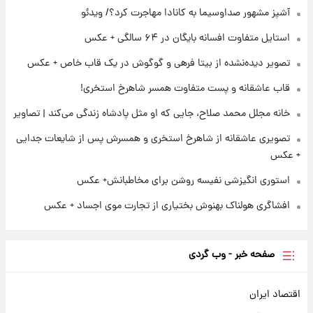
انقلاب/ویدیو
آشپز مشهور صداوسیما به کانادا مهاجرت کرد؟/ ویدئو
استایل متفاوت افسانه بایگان در ۶۴ سالگی + عکس
۲۲ ساعت پیش
تصاویر عمامه بستن به شیوه خاتمی/ویدیو
تصویر دیده‌نشده از بیتا فرهی و گوگوش در یک قاب خاص + عکس
قاب عاشقانه و پست متفاوت همسر شاهرخ استخری!
خانه مجلل محمد صلاح، جایی که او مثل پادشاه زندگی می‌کند | تصاویر
تصویری عاشقانه از شاهرخ استخری و همسرش پس از شایعات جدایی
+ عکس
استوری انگیزشی نفیسه روشن برای مخاطبانش+ عکس
افشاگری هولناک بهنوش بختیاری از تجارت موی اجساد + عکس
صفحه خبر - وب گردی
اقتصاد ایران