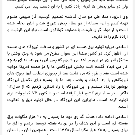
سلامت البته باید فاز بالینی را باید طی کند و این اجتناب ناپذیر است
ولی در سایر بخش ها انچه اراده کنیم را به ان دست پیدا می کنیم.
وی افزود: مثلا طی دو سال گذشته تصمیم گرفتیم گاز طبیعی هلیوم
تهیه کنیم و این مساله از دو سال پیش شروع شد و الان انجام شده
است و از مواد گران قیمت با مصارف کوناگون است. بنابراین ظرفیت و
اراده لازم را ما داریم.
اسلامی‌ درباره تولید برق هسته ای در کشور و ساخت نیروگاه های هسته
ای اظهار کرد: در کشور بعضا این سوال مطرح می شود به ویژه وقتی با
مشکل ناترازی در برق مواجه می شویم که پس این برق هسته ای به چه
کار می آید؟ گفت: البته بخش نیروگاهی ما با مزاحمت آمریکا مواجه
شده است همان طور که می دانید بعد از پیروزی انقلاب انها پروژه های
نیروگاهی را رها کردند و رفتند. بعد ما با روسیه برای تکمیل نیروگاه
بوشهر قرارداد بستیم و این نیروگاه را راه اندازی کردیم که از سال۹۲
تاکنون در مدار برق کشور قرار گرفته است و تا کنون ۷۲ کیلو وات برق
تولید کرده است. بنابراین این نیروگاه در حال تولید برق و فعالیت
است.
اسلامی ادامه داد: هدف گذاری دوم ما رسیدن به ۲۰ هزار مگاوات برق
هسته ای است و این هدف را در برنامه هفتم توسعه بردیم و افق ما
برای رسیدن به ۲۰ هزار مگاواتسال ۱۴۲۰ است . همچنین الان در استان