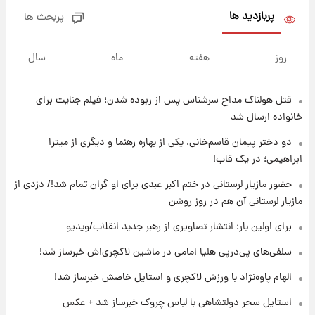
پربازدید ها
پربحث ها
۱۰ ساعت پیش
فال روزانه واقعی یکشنبه ۱۸ مرداد ۱۴۰۵
روز
هفته
ماه
سال
قتل هولناک مداح سرشناس پس از ربوده شدن؛ فیلم جنایت برای
۱۷ ساعت پیش
ارزش سهام عدالت برای امروز ۱۷ مرداد ۱۴۰۵ +
خانواده ارسال شد
جدول
دو دختر پیمان قاسم‌خانی، یکی از بهاره رهنما و دیگری از میترا
ابراهیمی؛ در یک قاب!
۱۸ ساعت پیش
لیونل مسی عزادار شد! + جزئیات
حضور مازیار لرستانی در ختم اکبر عبدی برای او گران تمام شد!/ دزدی از
مازیار لرستانی آن هم در روز روشن
برای اولین بار؛ انتشار تصاویری از رهبر جدید انقلاب/ویدیو
۲۱ ساعت پیش
لحظه برخورد رعد و برق به ساختمان مرکز تجارت
سلفی‌های پی‌درپی هلیا امامی در ماشین لاکچری‌اش خبرساز شد!
جهانی در آمریکا + فیلم
الهام پاوه‌نژاد با ورزش لاکچری و استایل خاصش خبرساز شد!
۲۱ ساعت پیش
استایل سحر دولتشاهی با لباس چروک خبرساز شد + عکس
برای اولین بار؛ انتشار تصاویری از رهبر جدید