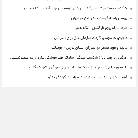
۸ کشف باستان شناسی که علم هنوز توضیحی برای آنها ندارد+ تصاویر
بررسی رابطه قیمت طلا و دلار در ایران
شرط سپاه برای بازگشایی تنگه هرمز
ماجرای جاسوسی کارمند سازمان ملل برای اسرائیل
تأیید وجود فسفر در بمباران استان فارس + جزئیات
رهگیری با چند دلار؛ شکست سنگین سامانه ضد موشکی لیزری رژیم صهیونیستی
با صدور پیامی؛ مدیرعامل بانک ملی ایران روز خبرنگار را تبریک گفت
آشپز مشهور صداوسیما به کانادا مهاجرت کرد؟/ ویدئو