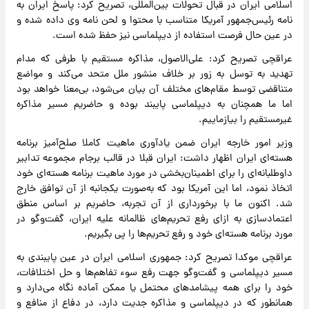
اسلامی ایران در قبال تحولات بین‌المللی، تصریح کرد: پاسخ ایران به
نامه رئیس‌جمهور آمریکا متناسب با محتوا و لحن نامه وی داده شده و
در عین حال فرصت استفاده از دیپلماسی نیز حفظ شده است.
عراقچی تصریح کرد: علی‌الاصول، مذاکره مستقیم با طرفی که مدام
تهدید به توسل به زور بر خلاف منشور ملل متحد می‌کند و مواضع
متناقضی توسط مقام‌های مختلف آن بیان می‌شود، بی‌معنا خواهد بود
اما ما همچنان به دیپلماسی پایبند بوده و حاضریم مسیر مذاکره
غیرمستقیم را بیازماییم.
وزیر امور خارجه ایران ضمن یادآوری ماهیت کاملا صلح‌آمیز برنامه
هسته‌ای ایران اظهار داشت: ایران قبلا در قالب برجام مجموعه تدابیر
داوطلبانه‌ای را برای اطمینان‌بخشی در مورد ماهیت برنامه هسته‌ای خود
اتخاذ نمود، اما این آمریکا بود که به‌صورت یکجانبه از آن توافق خارج
شد. اکنون ما با برخورداری از آن تجربه، حاضریم بر اساس منطق
اعتمادسازی به ازای رفع تحریم‌های ظالمانه علیه ایران، گفت‌وگو در
مورد برنامه هسته‌ای خود و رفع تحریم‌ها را پی بگیریم.
عراقچی موکدا تصریح کرد: جمهوری اسلامی ایران در عین پایبندی به
مسیر دیپلماسی و گفت‌وگو جهت رفع سوء تفاهم‌ها و حل اختلافات،
خود را برای همه پیشامدهای محتمل یا ممکن آماده نگاه می‌دارد و
همانطور که در دیپلماسی و مذاکره جدیت دارد، در دفاع از منافع و