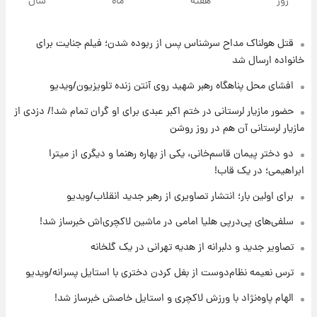
روز
هفته
ماه
سال
جهانی در آمریکا + فیلم
قتل هولناک مداح سرشناس پس از ربوده شدن؛ فیلم جنایت برای
۱۹ ساعت پیش
برای اولین بار؛ انتشار تصاویری از رهبر جدید
خانواده ارسال شد
انقلاب/ویدیو
افشای محل پناهگاه‌ رهبر شهید روی آنتن زنده تلویزیون/ویدیو
۱۹ ساعت پیش
حضور مازیار لرستانی در ختم اکبر عبدی برای او گران تمام شد!/ دزدی از
تصاویر عمامه بستن به شیوه خاتمی/ویدیو
مازیار لرستانی آن هم در روز روشن
دو دختر پیمان قاسم‌خانی، یکی از بهاره رهنما و دیگری از میترا
ابراهیمی؛ در یک قاب!
۲۱ ساعت پیش
افشای محل پناهگاه‌ رهبر شهید روی آنتن زنده
برای اولین بار؛ انتشار تصاویری از رهبر جدید انقلاب/ویدیو
تلویزیون/ویدیو
سلفی‌های پی‌درپی هلیا امامی در ماشین لاکچری‌اش خبرساز شد!
۲۲ ساعت پیش
تصاویر جدید و دلبرانه از هدیه تهرانی در یک گلخانه
ثریا اسفندیاری بعد از طلاق و در دیدار با گروه
بیتلز
ترس نعیمه نظام‌دوست از بغل کردن دختری با استایل پسرانه/ویدیو
الهام پاوه‌نژاد با ورزش لاکچری و استایل خاصش خبرساز شد!
۲۲ ساعت پیش