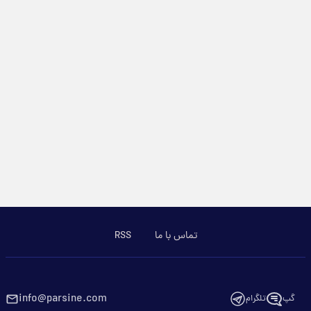
تماس با ما
RSS
info@parsine.com
گپ
تلگرام