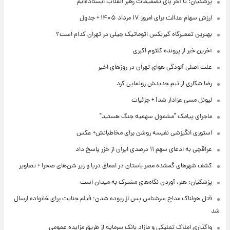
پزشکیان: تا آخر پای تصمیمات رهبر انقلاب ایستاده‌ایم
ارزش سهام عدالت برای امروز ۱۷ مرداد ۱۴۰۵ + جدول
بهترین تعمیرگاه گیربکس اتوماتیک جیلی در تهران کدام است؟
آخرین خبر از پرونده کلثوم اکبری
علت اصلی آلودگی هوای تهران در روزهای اخیر
رضا شکاری از تیم جدیدش رونمایی کرد
لیونل مسی عزادار شد! + جزئیات
ماجرای پیامک "مشمول سهمیه جنگ هستید"
استوری انگیزشی نفیسه روشن برای مخاطبانش+ عکس
عراقچی به ادعای سهم ۱۱ درصدی ایران از خزر پاسخ داد
کشف شهرهای گمشده مصر باستان در اعماق دریا و زیر شن‌های صحرا + تصاویر
پزشکیان: هنر، آوردن نگاه‌های مشترک به میدان است
قتل هولناک مداح سرشناس پس از ربوده شدن؛ فیلم جنایت برای خانواده ارسال
شد
واگذاری املاک تملیکی و مازاد بانک سرمایه از طریق مزایده عمومی