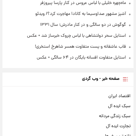
ادعای جنجالی درباره اینفانتینو؛ اتهام پرداخت
ماه‌چهره خلیلی با لباس عروس در کنار پارسا پیروزفر
پول به معشوقه با درآمد یوفا
آشپز مشهور صداوسیما به کانادا مهاجرت کرد؟/ ویدئو
گوگوش در دو سالگی و در کنار مادرش؛ سال ۱۳۳۱
استایل سحر دولتشاهی با لباس چروک خبرساز شد + عکس
قاب عاشقانه و پست متفاوت همسر شاهرخ استخری!
استایل متفاوت افسانه بایگان در ۶۴ سالگی + عکس
صفحه خبر - وب گردی
اقتصاد ایران
سبک ایده آل
سبک زندگی مردانه
تجارت ایده آل