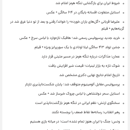
شروط ایران برای بازگشایی تنگه هرمز اعلام شد
استایل متفاوت افسانه بایگان در ۶۴ سالگی + عکس
علیرضا قربانی «گل‌های باران خورده» را خواند/ رفتی و بعد از تو دنیا غرق شد در
گریه‌هایم + فیلم
خرید جدید پرسپولیس رسمی شد؛ هافبک تازه‌وارد با لباس سرخ + عکس
جشن تولد ۴۳ سالگی لیلا اوتادی با یک سورپرایز ویژه + فیلم
عمان: مذاکرات درباره تنگه هرمز در مسیر مثبتی قرار دارد
شوک تازه به بازار لبنیات؛ قیمت شیر افزایش یافت
تاریخ اعلام نتایج نهایی دکتری مشخص شد
پرسپولیس مقابل آلومینیوم متوقف شد؛ پایان شکست‌ناپذیری تارتار
استایل سحر دولتشاهی با لباس چروک خبرساز شد + عکس
سخنگوی ارتش: نظم ایرانی در تنگه هرمز بازگشت‌ناپذیر است
رهبر انقلاب: رسانه‌ها نقاط ضعف را برجسته نکنند
ونس: جنگ با ایران هنوز تمام نشده است؛ در میانه بازی هستیم