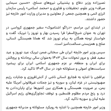
نصیرزاده وزیر دفاع و پشتیبانی نیروهای مسلح، «حسین سیمایی
صراف» وزیر علوم، تحقیقات و فناوری و «محمد اسلامی» رئیس سازمان
انرژی اتمی و همچنین جمعی از معاونین و مدیران وزارت امور خارجه نیز
حضور داشتند.
در ابتدای این مراسم، «دراگو اشتامبوک» سفیر جمهوری کرواسی در
تهران به عنوان شیخ‌السفرا فرا رسیدن بهار و نوروز را تبریک گفت و
خواستار توجه همگان به پیام نوروز شد که همانا همبستگی انسانی،
صلح و همزیستی مسالمت‌آمیز است.
سپس وزیر امور خارجه ایران طی سخنانی ضمن تبریک عید نوروز و عید
سعید فطر، و مرور تحولات سال ۱۴۰۳ به‌عنوان سالی پرحادثه و پرچالش
برای ایران و منطقه، بر عزم جمهوری اسلامی ایران برای پیشبرد
سیاست‌های اصولی و مسئولانه خود در سال ۱۴۰۴ تاکید کرد.
عراقچی با اشاره به فجایع انسانی ناشی از آتش‌افروزی و جنایات رژیم
صهیونیستی در غزه، لبنان، و سوریه و نیز جملات غیرقانونی آمریکا علیه
یمن، بر ضرورت همبستگی و همکاری بین کشورها برای پایان‌دادن به
درد و رنج مردم مظلوم فلسطین و توقف تجاوزگری‌های رژبم اسرائیل
علیه لبنان و سوریه تاکید کرد.
وزیر امور خارجه همچنین با اشاره به رویکرد مسئولانه و مدبرانه جمهوری