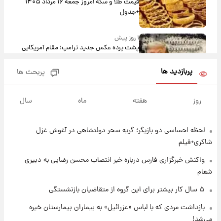
قیمت طلا و سکه امروز جمعه ۱۶ مرداد ۱۴۰۵
+جدول
۱ روز پیش
پشت پرده عکس جدید ترامپ؛ مقام آمریکایی
درباره وضعیت او چه گفت؟
پربازدید ها
پربحث ها
۱ روز پیش
یک پیش‌بینی مهم از آینده بازار طلا
روز
هفته
ماه
سال
لحظه احساسی دو بازیگر؛ گریه سحر دولتشاهی در آغوش غزل
۱ روز پیش
گران‌ترین خرید تاریخ رئال مادرید رونمایی شد
شاکری+فیلم
واکنش خبرگزاری فارس درباره خبر انتصاب محسن رضایی به دبیری
شعام
۱ روز پیش
پیش‌بینی بارش‌های گسترده با ورود ال‌نینو؛ کدام
۵ سال کار بیشتر برای این گروه از متقاضیان بازنشستگی
روزها پربارش‌تر خواهند بود؟
بازداشت مردی که با لباس «عزرائیل» به بیماران بیمارستان خیره
می‌شد!