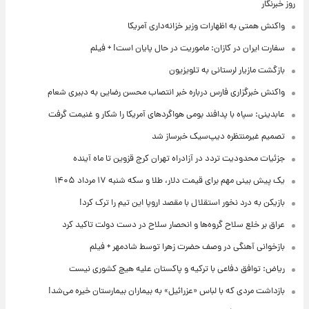
روز خبرنگار
واکنش همتی به اظهارات وزیر خزانه‌داری آمریکا
سفارت ایران در کازان: ماموریت در حال پایان است! + فیلم
بازگشت مازیار لرستانی به تلویزیون
واکنش خبرگزاری فارس درباره خبر انتصاب محسن رضایی به دبیری شعام
عابدینی: سپاه با پدافند بومی هواگردهای آمریکا را شکار و غنیمت گرفت
تصمیم غیرمنتظره دیپ‌سیک خبرساز شد
جزئیات محدودیت تردد در آزادراه تهران کرج قزوین تا ماه آینده
یک پیش ‌بینی مهم برای قیمت دلار، طلا و سکه شنبه ۱۷ مرداد ۱۴۰۵
بازیکن به درد نخور استقلال با مقصد اروپا این تیم را ترک کرد!
عراق بر خلع سلاح گروه‌ها و انحصار سلاح در دست دولت تاکید کرد
بازخوانی آهنگی در وصف حضرت زهرا توسط شادمهر + فیلم
ریاض: توافق دفاعی با ترکیه و پاکستان علیه هیچ کشوری نیست
بازداشت مردی که با لباس «عزرائیل» به بیماران بیمارستان خیره می‌شد!