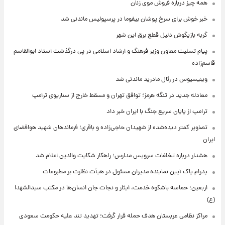
همه چیز درباره فروش موی زنان
خبر خوش برای سرخ پوشان بیفوما در پرسپولیس ماندنی شد
گربه بازیگوش دلیل قطع برق این شهر
پیام تسلیت معاون وزیر فرهنگ و ارشاد اسلامی در پی درگذشت استاد ابوالقاسم
قاسم‌زاده
وینیسیوس در رئال مادرید ماندنی شد
معادله جدید در تنگه هرمز؛ توافق تهران و مسقط خارج از سناریوی ترامپ
ترامپ از پایان سریع جنگ با ایران خبر داد
تصاویر کمتر دیده‌شده از شهیدان حاجی‌زاده و باقری؛ فرماندهان شهید هوافضای
ایران
هشدار درباره تخلفات سرویس مدارس؛ راهکار شکایت والدین اعلام شد
پدرام پاک آیین نماینده مدیران مسئول در هیأت نظارت بر مطبوعات
اربعین؛ حماسه باشکوه خدمت، ایثار و نجات جان انسان‌ها در مکتب سیدالشهدا
(ع)
مراکز نظامی عربستان هدف حمله قرار گرفت؛ تهدید تند علیه حکومت سعودی