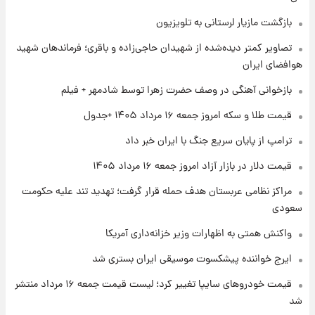
۱ روز پیش
شماره پیراهن خریدهای جدید پرسپولیس اعلام
بازگشت مازیار لرستانی به تلویزیون
شد؛ تیکدری، محبی و سرگیف با اعداد ویژه
تصاویر کمتر دیده‌شده از شهیدان حاجی‌زاده و باقری؛ فرماندهان شهید
هوافضای ایران
۱ روز پیش
جزئیات فعال‌سازی «کیف پول ایران» اعلام
بازخوانی آهنگی در وصف حضرت زهرا توسط شادمهر + فیلم
شد+فیلم
قیمت طلا و سکه امروز جمعه ۱۶ مرداد ۱۴۰۵ +جدول
۱ روز پیش
ترامپ از پایان سریع جنگ با ایران خبر داد
تغییر تند قیمت محصولات ایران‌خودرو و سایپا
امروز پنجشنبه ۱۵ مرداد ۱۴۰۵ +جدول
قیمت دلار در بازار آزاد امروز جمعه ۱۶ مرداد ۱۴۰۵
مراکز نظامی عربستان هدف حمله قرار گرفت؛ تهدید تند علیه حکومت
سعودی
واکنش همتی به اظهارات وزیر خزانه‌داری آمریکا
ایرج خواننده پیشکسوت موسیقی ایران بستری شد
قیمت خودروهای سایپا تغییر کرد؛ لیست قیمت جمعه ۱۶ مرداد منتشر
شد