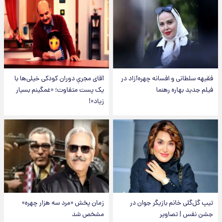
فقیهه سلطانی و افسانه چهره‌آزاد در
آقای مجریِ دوران کودکی خیلی‌ها با
فیلم جدید بهاره رهنما
یک پست متفاوت؛ «غمگینم بسیار
زیاد»!
تیپ گل‌گلی خانم بازیگر جوان در
زمان پخش «مرد سه هزار چهره»
جشن نفس | تصاویر
مشخص شد