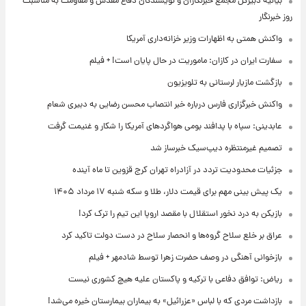
بیانیه دبیرکل مجمع خبرنگاران و نویسندگان دفاع مقدس و مقاومت به مناسبت
روز خبرنگار
واکنش همتی به اظهارات وزیر خزانه‌داری آمریکا
سفارت ایران در کازان: ماموریت در حال پایان است! + فیلم
بازگشت مازیار لرستانی به تلویزیون
واکنش خبرگزاری فارس درباره خبر انتصاب محسن رضایی به دبیری شعام
عابدینی: سپاه با پدافند بومی هواگردهای آمریکا را شکار و غنیمت گرفت
تصمیم غیرمنتظره دیپ‌سیک خبرساز شد
جزئیات محدودیت تردد در آزادراه تهران کرج قزوین تا ماه آینده
یک پیش ‌بینی مهم برای قیمت دلار، طلا و سکه شنبه ۱۷ مرداد ۱۴۰۵
بازیکن به درد نخور استقلال با مقصد اروپا این تیم را ترک کرد!
عراق بر خلع سلاح گروه‌ها و انحصار سلاح در دست دولت تاکید کرد
بازخوانی آهنگی در وصف حضرت زهرا توسط شادمهر + فیلم
ریاض: توافق دفاعی با ترکیه و پاکستان علیه هیچ کشوری نیست
بازداشت مردی که با لباس «عزرائیل» به بیماران بیمارستان خیره می‌شد!