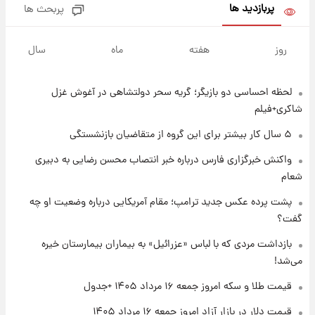
پربازدید ها
پربحث ها
۱ روز پیش
پیش‌بینی بارش‌های گسترده با ورود ال‌نینو؛ کدام
روز
هفته
ماه
سال
روزها پربارش‌تر خواهند بود؟
لحظه احساسی دو بازیگر؛ گریه سحر دولتشاهی در آغوش غزل
۱ روز پیش
شماره پیراهن خریدهای جدید پرسپولیس اعلام
شاکری+فیلم
شد؛ تیکدری، محبی و سرگیف با اعداد ویژه
۵ سال کار بیشتر برای این گروه از متقاضیان بازنشستگی
۱ روز پیش
واکنش خبرگزاری فارس درباره خبر انتصاب محسن رضایی به دبیری
جزئیات فعال‌سازی «کیف پول ایران» اعلام
شعام
شد+فیلم
پشت پرده عکس جدید ترامپ؛ مقام آمریکایی درباره وضعیت او چه
گفت؟
۱ روز پیش
تغییر تند قیمت محصولات ایران‌خودرو و سایپا
بازداشت مردی که با لباس «عزرائیل» به بیماران بیمارستان خیره
امروز پنجشنبه ۱۵ مرداد ۱۴۰۵ +جدول
می‌شد!
قیمت طلا و سکه امروز جمعه ۱۶ مرداد ۱۴۰۵ +جدول
۱ روز پیش
قیمت طلا و سکه امروز پنجشنبه ۱۵ مرداد ۱۴۰۵
قیمت دلار در بازار آزاد امروز جمعه ۱۶ مرداد ۱۴۰۵