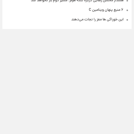
هشدار محسن رضایی درباره تنگه هرمز؛ مسیر دوم باز نخواهد شد
۶ منبع پنهان ویتامین C
این خوراکی ها مغز را نجات می‌دهند