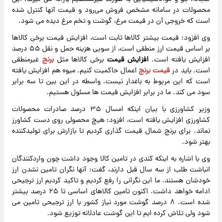
محصولات در سامانه مشخص فروش می‌رود و قیمت آنها کنترل شده
است که خروجی آن در قیمت مرغ، گوشت و تخم مرغ دیده می شود.
وی افزود: قیمت بیشتر کالاها ثابت است، افزایش قیمت برخی کالاها
بر اساس قیمت ارز منطقی است، از سویی هزینه حمل و نقل ۵۵ درصد
افزایش یافته است.
افزایش قیمت
برخی کالاها مثل
برنج
غیرمنطقی
است. باید در
قیمت برنج
اعمال حاکمیت کنیم. میوه هم افزایش یافته
است که این مربوط به باغدار نیست. واسطه در این بین تا سه برابر
سود می کند. ما در برابر افزایش قیمت ها مسئول هستیم.
وزیر کشاورزی با بیان اینکه امسال ۳۵ درصد صادرات محصولات
کشاورزی افزایش یافته است، افزود: هیچ محصولی روی دست کشاورز
نماند. برای برنج شمال قیمت گذاری کردیم تا بازارش برای تولیدکننده
بهتر شود.
وی با اشاره به اینکه کندی در تامین کالا وجود داشت چون واردکنندگان
انباشت طلب از سه سال قبل دارند، گفت: آنها نگران تامین نشدن ارز
خودشان هستند. ما این نگرانی را رفع کردیم و تاکید کردیم ارز ترجیحی
ادامه خواهد داشت. اکنون تامین کالاهای اساسی تا ۲۵ درصد بیشتر
شده است. ۸ درصد گوشت مورد نیاز کشور با ارز ترجیحی تامین می
شود ولی تلاش کرده ایم تا این گوشت عادلانه توزیع شود.