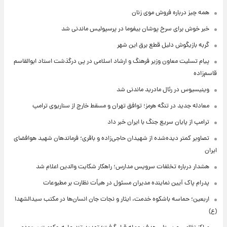
همه چیز درباره فروش موی زنان
خبر خوش برای سرخ پوشان بیفوما در پرسپولیس ماندنی شد
گربه بازیگوش دلیل قطع برق این شهر
پیام تسلیت معاون وزیر فرهنگ و ارشاد اسلامی در پی درگذشت استاد ابوالقاسم
قاسم‌زاده
وینیسیوس در رئال مادرید ماندنی شد
معادله جدید در تنگه هرمز؛ توافق تهران و مسقط خارج از سناریوی ترامپ
ترامپ از پایان سریع جنگ با ایران خبر داد
تصاویر کمتر دیده‌شده از شهیدان حاجی‌زاده و باقری؛ فرماندهان شهید هوافضای
ایران
هشدار درباره تخلفات سرویس مدارس؛ راهکار شکایت والدین اعلام شد
پدرام پاک آیین نماینده مدیران مسئول در هیأت نظارت بر مطبوعات
اربعین؛ حماسه باشکوه خدمت، ایثار و نجات جان انسان‌ها در مکتب سیدالشهدا
(ع)