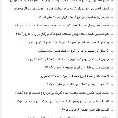
مراکز نظامی عربستان هدف حمله قرار گرفت؛ تهدید تند علیه حکومت سعودی
لحظه احساسی دو بازیگر؛ گریه سحر دولتشاهی در آغوش غزل شاکری+فیلم
ظریفیان: مذاکره از موضع قدرت، ابزار صیانت ملی است
قیمت خودروهای سایپا تغییر کرد؛ لیست قیمت جمعه ۱۶ مرداد منتشر شد
هواشناسی هشدار داد: وزش تندباد، گردوخاک و رگبار باران تا ۵ روز آینده
واکنش ترامپ به افشای کمبود تسلیحات؛ دستور تحقیق صادر شد
۵ سال کار بیشتر برای این گروه از متقاضیان بازنشستگی
جدول قیمت ایران‌خودرو امروز جمعه ۱۶ مرداد؛ قیمت‌ها تغییر کرد
قیمت دلار در بازار آزاد امروز جمعه ۱۶ مرداد ۱۴۰۵
قیمت طلا و سکه امروز جمعه ۱۶ مرداد ۱۴۰۵ +جدول
کدام ورزش‌ها در گرما برای سالمندان مناسب‌ترند؟
پشت پرده عکس جدید ترامپ؛ مقام آمریکایی درباره وضعیت او چه گفت؟
ائتلاف دفاعی جدید در ریاض؛ ترکیه، عربستان و پاکستان متحد می‌شوند
قیمت طلا امروز جمعه ۱۶ مرداد ۱۴۰۵