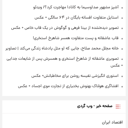
برای اولین بار؛ انتشار تصاویری از رهبر جدید
انقلاب/ویدیو
آشپز مشهور صداوسیما به کانادا مهاجرت کرد؟/ ویدئو
استایل متفاوت افسانه بایگان در ۶۴ سالگی + عکس
۲۱ ساعت پیش
تصاویر عمامه بستن به شیوه خاتمی/ویدیو
تصویر دیده‌نشده از بیتا فرهی و گوگوش در یک قاب خاص + عکس
قاب عاشقانه و پست متفاوت همسر شاهرخ استخری!
خانه مجلل محمد صلاح، جایی که او مثل پادشاه زندگی می‌کند | تصاویر
تصویری عاشقانه از شاهرخ استخری و همسرش پس از شایعات جدایی
+ عکس
استوری انگیزشی نفیسه روشن برای مخاطبانش+ عکس
افشاگری هولناک بهنوش بختیاری از تجارت موی اجساد + عکس
صفحه خبر - وب گردی
اقتصاد ایران