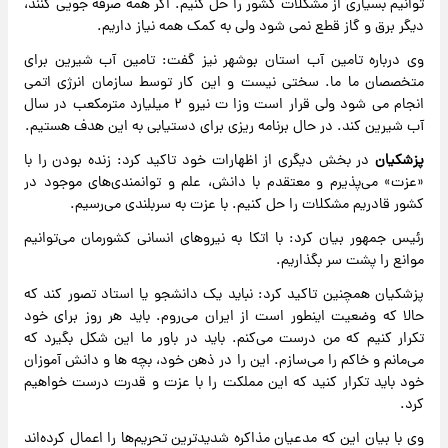
توانیم بسیاری از مشکلات کشور را حل کنیم. اگر همه صرفه جویی کنند،
دیگر برق و گاز قطع نمی شود ولی به کمک همه نیاز داریم.
وی درباره تامین آب استان بوشهر نیز گفت: تامین آب شیرین برای
متخصصان ما ما. سختی نیست و این کار توسط سازمان انرژی اتمی
انجام می شود ولی قرار است وزا ت نیرو ۲ میلیارد مترمکعب در سال
آب شیرین کند. در حال برنامه ریزی برای دستیابی به این هدف هستیم.
پزشکیان
در بخش دیگری از اظهارات خود تاکید کرد: زنده بودن را با
«عزت» می‌پذیرم و معتقدم با دانش، علم و توانمندی‌های موجود در
کشور قادریم مشکلات را حل کنیم. با عزت به سربلندی می‌رسیم.
رئیس جمهور بیان کرد: با اتکا به نیروهای انسانی کشورمان می‌توانیم
موانع را پشت سر بگذاریم.
پزشکیان همچنین تاکید کرد: نباید یک دانشجو یا استاد تصور کند که
حالا که وضعیت اینطور است از ایران می‌روم. باید هر روز برای خود
تکرار کنیم که من درست می‌کنم. باید در باور ما این شکل بگیرد که
می‌مانم و خاکم را می‌سازم. این را در ذهن خود، بچه ها و دانش آموزان
خود باید تکرار کنید که این مملکت را با عزت و قدرت درست خواهیم
کرد.
وی با بیان این که مدعیان مذاکره شدیدترین تحریم‌ها را اعمال کرده‌اند