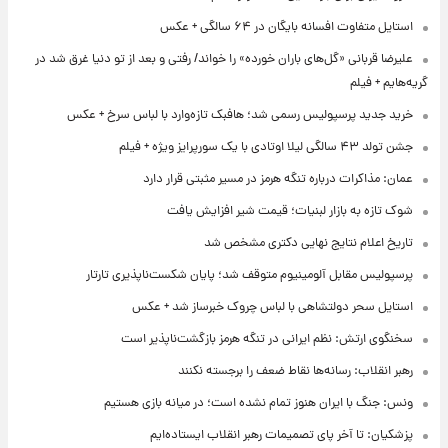
استایل متفاوت افسانه بایگان در ۶۴ سالگی + عکس
علیرضا قربانی «گل‌های باران خورده» را خواند/ رفتی و بعد از تو دنیا غرق شد در
گریه‌هایم + فیلم
خرید جدید پرسپولیس رسمی شد؛ هافبک تازه‌وارد با لباس سرخ + عکس
جشن تولد ۴۳ سالگی لیلا اوتادی با یک سورپرایز ویژه + فیلم
عمان: مذاکرات درباره تنگه هرمز در مسیر مثبتی قرار دارد
شوک تازه به بازار لبنیات؛ قیمت شیر افزایش یافت
تاریخ اعلام نتایج نهایی دکتری مشخص شد
پرسپولیس مقابل آلومینیوم متوقف شد؛ پایان شکست‌ناپذیری تارتار
استایل سحر دولتشاهی با لباس چروک خبرساز شد + عکس
سخنگوی ارتش: نظم ایرانی در تنگه هرمز بازگشت‌ناپذیر است
رهبر انقلاب: رسانه‌ها نقاط ضعف را برجسته نکنند
ونس: جنگ با ایران هنوز تمام نشده است؛ در میانه بازی هستیم
پزشکیان: تا آخر پای تصمیمات رهبر انقلاب ایستاده‌ایم