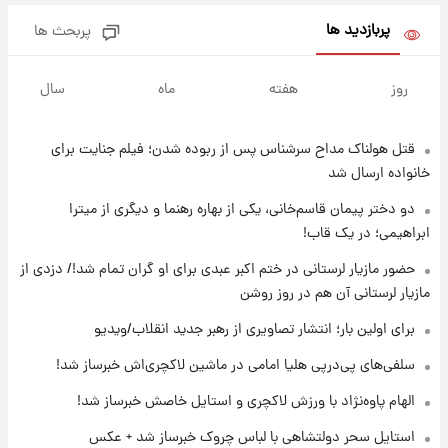
پربازدید ها
پربحث ها
۱۰ ساعت پیش
فال روزانه واقعی یکشنبه ۱۸ مرداد ۱۴۰۵
روز
هفته
ماه
سال
قتل هولناک مداح سرشناس پس از ربوده شدن؛ فیلم جنایت برای
۱۷ ساعت پیش
ارزش سهام عدالت برای امروز ۱۷ مرداد ۱۴۰۵ +
خانواده ارسال شد
جدول
دو دختر پیمان قاسم‌خانی، یکی از بهاره رهنما و دیگری از میترا
ابراهیمی؛ در یک قاب!
۱۸ ساعت پیش
لیونل مسی عزادار شد! + جزئیات
حضور مازیار لرستانی در ختم اکبر عبدی برای او گران تمام شد!/ دزدی از
مازیار لرستانی آن هم در روز روشن
برای اولین بار؛ انتشار تصاویری از رهبر جدید انقلاب/ویدیو
۲۱ ساعت پیش
لحظه برخورد رعد و برق به ساختمان مرکز تجارت
سلفی‌های پی‌درپی هلیا امامی در ماشین لاکچری‌اش خبرساز شد!
جهانی در آمریکا + فیلم
الهام پاوه‌نژاد با ورزش لاکچری و استایل خاصش خبرساز شد!
۲۱ ساعت پیش
استایل سحر دولتشاهی با لباس چروک خبرساز شد + عکس