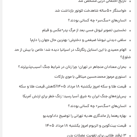
تاریخ احتمالی دربی مشخص شد
خواستگار ۵۰ساله شاهدخت لئونور بازداشت شد
انسان‌های «سگ‌سر» چه کسانی بودند؟
نخستین تصویر لیونل مسی بعد از مرگ پدر+عکس و فیلم
سلفی دیدنی نیوشا ضیغمی و دخترش؛ بهترین حال جهان را دارم!
الهام حمیدی با این استایل رنگارنگ در اسپانیا دیده شد؛ خاص یا بیش از حد
شلوغ؟
بحران معتادان متجاهر در تهران؛ چرا زنان در شرایط جنگ آسیب‌پذیرترند؟
استوری مرموز محمدحسین میثاقی با موی بازکات
قیمت طلا و سکه امروز یکشنبه ۱۸ مرداد ۱۴۰۵/کاهش قیمت طلا و سکه
پس‌لرزه‌های جنگ ایران به شرق آسیا رسید؛ زنگ خطر برای ارتش آمریکا
انسان‌های «سگ‌سر» چه کسانی بودند؟
بهاره رهنما راز ماندگاری هدیه تهرانی را توضیح داد/ویدیو
قیمت بیت‌کوین و اتریوم امروز یکشنبه ۱۸ مرداد ۱۴۰۵
۳ ترفند طلایی برای تقویت عضلات بدن