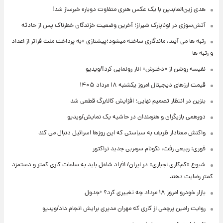
هدی زین‌العابدین با یک عکس هنری متفاوت دوباره خبرساز شد!
آتش‌سوزی در لوناپارک شیراز؛ آخرین وضعیت خزندگان خطرناک پس از حادثه
رتبه ها می آیند، ماندگاری ساخته میشود؛پیشتازی «به پرداخت ملت فراتر از اعداد
و رتبه ها
نفیسه روشن از «دخترش» انار رونمایی کرد!/ویدیو
قیمت ارزهای دیجیتال امروز یکشنبه ۱۸ مرداد ۱۴۰۵
بنزین در انتظار تصمیم نهایی؛ افزایش کالابرگ قطعی شد
دورهمی بازیگران و هنرمندان در حاشیه یک نمایش/ویدیو
واکنش معنادار ظریف به سیاستی که این روزها اسرائیل دنبال می کند
فوری: ربیعی رفت، نکونام سرمربی جدید تراکتور
شیوع «کم‌کاری اجباری» در ایران/ افراد شاغل باید به ساعات کاری کمتر و دستمزد
کمتر رضایت دهند
بازار خودرو امروز ۱۸ مرداد چه تغییری کرد؟ +جدول
روایت رامین پرچمی از کاری که مهران مدیری برایش انجام داد/ویدیو