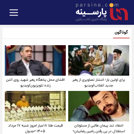
گوناگون
برای اولین بار؛ انتشار تصاویری از رهبر
افشای محل پناهگاه‌ رهبر شهید روی آنتن
جدید انقلاب/ویدیو
زنده تلویزیون/ویدیو
انتقاد تند پیمان طالبی از مسئولان
قیمت طلا ۱۸عیار امروز شنبه ۱۷ مرداد
استقلال در پی رفتن رامین رضاییان+
۱۴۰۵ +جدول