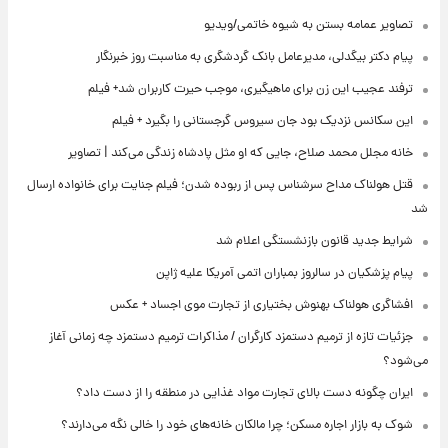
تصاویر عمامه بستن به شیوه خاتمی/ویدیو
پیام دکتر بیگدلی، مدیرعامل بانک گردشگری به مناسبت روز خبرنگار
ترفند عجیب این زن برای ماهیگیری، موجب حیرت کاربران شد+ فیلم
این سکانس نزدیک بود جان سیروس گرجستانی را بگیرد + فیلم
خانه مجلل محمد صلاح، جایی که او مثل پادشاه زندگی می‌کند | تصاویر
قتل هولناک مداح سرشناس پس از ربوده شدن؛ فیلم جنایت برای خانواده ارسال
شد
شرایط جدید قانون بازنشستگی اعلام شد
پیام پزشکیان در سالروز بمباران اتمی آمریکا علیه ژاپن
افشاگری هولناک بهنوش بختیاری از تجارت موی اجساد + عکس
جزئیات تازه از ترمیم دستمزد کارگران / مذاکرات ترمیم دستمزد چه زمانی آغاز
می‌شود؟
ایران چگونه دست بالای تجارت مواد غذایی در منطقه را از دست داد؟
شوک به بازار اجاره مسکن؛ چرا مالکان خانه‌های خود را خالی نگه می‌دارند؟