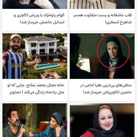
قاب عاشقانه و پست متفاوت همسر
الهام پاوه‌نژاد با ورزش لاکچری و
شاهرخ استخری!
استایل خاصش خبرساز شد!
سلفی‌های پی‌درپی هلیا امامی در
خانه مجلل محمد صلاح، جایی که او
ماشین لاکچری‌اش خبرساز شد!
مثل پادشاه زندگی می‌کند | تصاویر