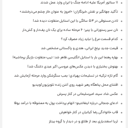
۱۱ سناتور آمریکا علیه ادامه جنگ با ایران وارد عمل شدند
تأکید جهانگیر بر نقش خبرنگاران؛ «امروز به عنوان خار چشم می‌درخشند»
لادن مستوفی در ۵۴ سالگی با این استایل متفاوت دیده شد!
نان سیر رستورانی با پنیر؛ ۶ مرحله ساده برای یک نان پف‌دار و کش‌دار
کدام قسمت مرغ را نباید زیاد مصرف کرد؟
قیمت جدید برنج ایرانی، هندی و پاکستانی مشخص شد
بهاره رهنما این بار با استایل انگلیسی ظاهر شد؛ تیپ متفاوت بازیگر پرحاشیه!
بهنوش بختیاری با دیدن عکس‌های عروسی اکبر عبدی دلتنگ شد!
گام تازه ترکیه در تسلیحات پهپادی؛ بمب سنگرشکن وارد مرحله آزمایش شد
افشای محل پناهگاه‌ رهبر شهید روی آنتن زنده تلویزیون/ویدیو
عکس شاد سپند امیرسلیمانی در کنار پسرش
ادعای جنجالی درباره اینفانتینو؛ اتهام پرداخت پول به معشوقه با درآمد یوفا
قاب خانوادگی رضا کیانیان در کنار خواهرش
ثریا اسفندیاری بعد از طلاق و در دیدار با گروه بیتلز