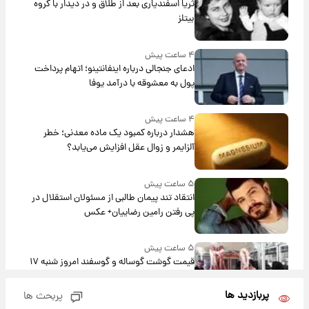
ثریا اسفندیاری بعد از طلاق و در دیدار با گروه
بیتلز
۴ ساعت پیش
ادعای جنجالی درباره اینفانتینو؛ اتهام پرداخت
پول به معشوقه با درآمد یوفا
۴ ساعت پیش
هشدار درباره کمبود یک ماده معدنی؛ خطر
آلزایمر و زوال عقل افزایش می‌یابد؟
۵ ساعت پیش
انتقاد تند پیمان طالبی از مسئولان استقلال در
پی رفتن رامین رضاییان+ عکس
۵ ساعت پیش
قیمت گوشت گوساله و گوسفند امروز شنبه ۱۷
مرداد ۱۴۰۵ +جدول
پربازدید ها
پربحث ها