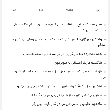
۶ ساعت پیش
با قدرتمندترین و بادوام ترین تانک جهان آشنا
روز
هفته
ماه
سال
شوید+ فیلم
قتل هولناک مداح سرشناس پس از ربوده شدن؛ فیلم جنایت برای
۶ ساعت پیش
قیمت طلا ۱۸عیار امروز شنبه ۱۷ مرداد ۱۴۰۵
خانواده ارسال شد
+جدول
واکنش خبرگزاری فارس درباره خبر انتصاب محسن رضایی به دبیری
شعام
۷ ساعت پیش
قیمت محصولات ایران‌خودرو و سایپا امروز شنبه
چهره بهت‌زده سه بازیگر زن در مراسم یادبود مریم همتیان
۱۷ مرداد ۱۴۰۵
بازگشت مازیار لرستانی به تلویزیون
۲۰ ساعت پیش
بازداشت مردی که با لباس «عزرائیل» به بیماران بیمارستان خیره
یک پیش ‌بینی مهم برای قیمت دلار، طلا و سکه
می‌شد!
شنبه ۱۷ مرداد ۱۴۰۵
افشای محل پناهگاه‌ رهبر شهید روی آنتن زنده تلویزیون/ویدیو
۲۱ ساعت پیش
تصاویر جدید و دلبرانه از هدیه تهرانی در یک گلخانه
بازیکن به درد نخور استقلال با مقصد اروپا این
تیم را ترک کرد!
ماه‌چهره خلیلی با لباس عروس در کنار پارسا پیروزفر