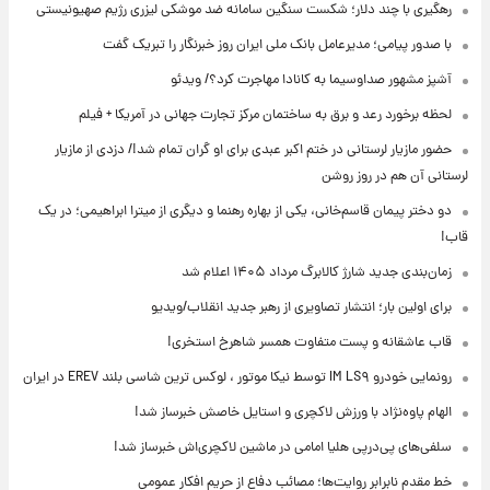
رهگیری با چند دلار؛ شکست سنگین سامانه ضد موشکی لیزری رژیم صهیونیستی
با صدور پیامی؛ مدیرعامل بانک ملی ایران روز خبرنگار را تبریک گفت
آشپز مشهور صداوسیما به کانادا مهاجرت کرد؟/ ویدئو
لحظه برخورد رعد و برق به ساختمان مرکز تجارت جهانی در آمریکا + فیلم
حضور مازیار لرستانی در ختم اکبر عبدی برای او گران تمام شد!/ دزدی از مازیار
لرستانی آن هم در روز روشن
دو دختر پیمان قاسم‌خانی، یکی از بهاره رهنما و دیگری از میترا ابراهیمی؛ در یک
قاب!
زمان‌بندی جدید شارژ کالابرگ مرداد ۱۴۰۵ اعلام شد
برای اولین بار؛ انتشار تصاویری از رهبر جدید انقلاب/ویدیو
قاب عاشقانه و پست متفاوت همسر شاهرخ استخری!
رونمایی خودرو IM LS۹ توسط نیکا موتور ، لوکس ترین شاسی بلند EREV در ایران
الهام پاوه‌نژاد با ورزش لاکچری و استایل خاصش خبرساز شد!
سلفی‌های پی‌درپی هلیا امامی در ماشین لاکچری‌اش خبرساز شد!
خط مقدم نابرابر روایت‌ها؛ مصائب دفاع از حریم افکار عمومی