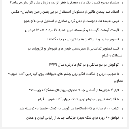
هشدار درباره کمبود یک ماده معدنی؛ خطر آلزایمر و زوال عقل افزایش می‌یابد؟
انتقاد تند پیمان طالبی از مسئولان استقلال در پی رفتن رامین رضاییان+ عکس
ترس نعیمه نظام‌دوست از بغل کردن دختری با استایل پسرانه/ویدیو
قیمت گوشت گوساله و گوسفند امروز شنبه ۱۷ مرداد ۱۴۰۵ +جدول
تصاویر جدید و دلبرانه از هدیه تهرانی در یک گلخانه
ثبت تصاویر تماشایی از همزیستی خرس‌های قهوه‌ای و کل‌وبزها در
اشترانکوه+فیلم
گوگوش در دو سالگی و در کنار مادرش؛ سال ۱۳۳۱
با عجیب ترین و شگفت انگیزترین چشم های حیوانات روی کره زمین آشنا شوید+
تصاویر
فرار ۴ هواپیما از آسمان جده؛ ماجرای پروازهای مشکوک چیست؟
با قدرتمندترین و بادوام ترین تانک جهان آشنا شوید+ فیلم
کتاب ۸۰۰ ساله‌ای که افسانه‌ها می‌گویند به کمک «شیطان» نوشته شد
توافق ۶۰ روزه برای تنگه هرمز؛ جزئیات جدید از رایزنی ایران و عمان