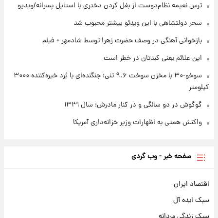
ترس نعیمه نظام‌دوست از بغل کردن دختری با استایل پسرانه/ویدیو
۱ روز پیش
تصاویر کمتر دیده‌شده از شهیدان حاجی‌زاده و
سحر دولتشاهی با این ویدئو بیشتر محبوب شد
باقری؛ فرماندهان شهید هوافضای ایران
بازخوانی آهنگی در وصف حضرت زهرا توسط شادمهر + فیلم
این علائم یعنی کبدتان در خطر است
سوخو-۳۰ با مخزن سوخت ۹.۶ تنی؛ جنگنده‌ای با بُرد خیره‌کننده ۳۰۰۰
کیلومتر
گوگوش در دو سالگی و در کنار مادرش؛ سال ۱۳۳۱
واکنش همتی به اظهارات وزیر خزانه‌داری آمریکا
صفحه خبر - وب گردی
اقتصاد ایران
سبک ایده آل
سبک زندگی مردانه