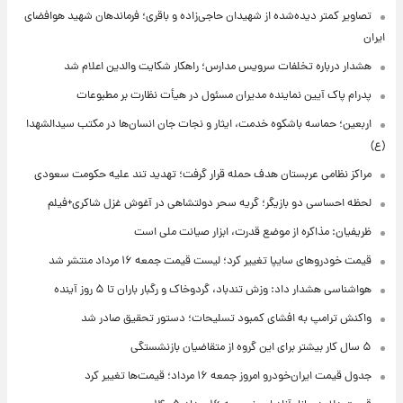
تصاویر کمتر دیده‌شده از شهیدان حاجی‌زاده و باقری؛ فرماندهان شهید هوافضای
ایران
هشدار درباره تخلفات سرویس مدارس؛ راهکار شکایت والدین اعلام شد
پدرام پاک آیین نماینده مدیران مسئول در هیأت نظارت بر مطبوعات
اربعین؛ حماسه باشکوه خدمت، ایثار و نجات جان انسان‌ها در مکتب سیدالشهدا
(ع)
مراکز نظامی عربستان هدف حمله قرار گرفت؛ تهدید تند علیه حکومت سعودی
لحظه احساسی دو بازیگر؛ گریه سحر دولتشاهی در آغوش غزل شاکری+فیلم
ظریفیان: مذاکره از موضع قدرت، ابزار صیانت ملی است
قیمت خودروهای سایپا تغییر کرد؛ لیست قیمت جمعه ۱۶ مرداد منتشر شد
هواشناسی هشدار داد: وزش تندباد، گردوخاک و رگبار باران تا ۵ روز آینده
واکنش ترامپ به افشای کمبود تسلیحات؛ دستور تحقیق صادر شد
۵ سال کار بیشتر برای این گروه از متقاضیان بازنشستگی
جدول قیمت ایران‌خودرو امروز جمعه ۱۶ مرداد؛ قیمت‌ها تغییر کرد