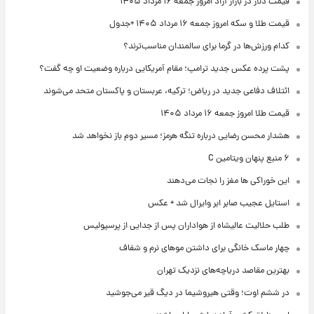
قیمت دلار در بازار آزاد امروز جمعه ۱۶ مرداد ۱۴۰۵
قیمت طلا و سکه امروز جمعه ۱۶ مرداد ۱۴۰۵ +جدول
کدام ورزش‌ها در گرما برای سالمندان مناسب‌ترند؟
پشت پرده عکس جدید ترامپ؛ مقام آمریکایی درباره وضعیت او چه گفت؟
ائتلاف دفاعی جدید در ریاض؛ ترکیه، عربستان و پاکستان متحد می‌شوند
قیمت طلا امروز جمعه ۱۶ مرداد ۱۴۰۵
هشدار محسن رضایی درباره تنگه هرمز؛ مسیر دوم باز نخواهد شد
۶ منبع پنهان ویتامین C
این خوراکی ها مغز را نجات می‌دهند
استایل عجیب صابر ابر وایرال شد + عکس
طلب حلالیت عالیشاه از هواداران پس از جدایی از پرسپولیس
چهار ماسک خانگی برای داشتن موهای نرم و شفاف
بهترین مقاصد دریاچه‌های نزدیک تهران
در ششم اوت؛ وقتی هیروشیما در دیگ قیر می‌جوشید