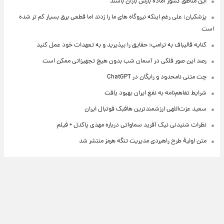
این مناطق کشور آماده بارش باران باشند
پزشکیان: علی رغم اینکه نیروگاه های ما را زدند اما قطعی برق بسیار کم تر شده
است
کنایه قالیباف به ترامپ: حقایق را بپذیرید و به تعهدات خود عمل کنید
رصد این صور فلکی در آسمان شب بدون هیچ تجهیزاتی ممکن است
چت متنی نامحدود و رایگان در ChatGPT
شرایط تفاهم‌نامه به نفع ایران بهبود یافت
سعید عزت‌اللهی ارزشمندترین هافبک فوتبال ایران
نظرات شنیدنی نیک آفرید سماواتی درباره مهدی پاکدل + فیلم
متن اولیۀ طرح راهبردی مدیریت تنگه هرمز منتشر شد