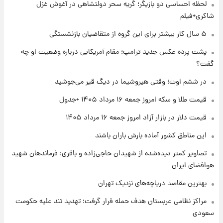
لحظه احساسی دو بازیگر؛ گریه سحر دولتشاهی در آغوش غزل
شد؛ تیکدری، محبی و سرگیف با اعداد ویژه
شاکری+فیلم
۱ روز پیش
۵ سال کار بیشتر برای این گروه از متقاضیان بازنشستگی
جزئیات فعال‌سازی «کیف پول ایران» اعلام
پشت پرده عکس جدید ترامپ؛ مقام آمریکایی درباره وضعیت او چه
شد+فیلم
گفت؟
۱ روز پیش
در ششم اوت؛ وقتی هیروشیما در دیگ قیر می‌جوشید
تغییر تند قیمت محصولات ایران‌خودرو و سایپا
امروز پنجشنبه ۱۵ مرداد ۱۴۰۵ +جدول
قیمت طلا و سکه امروز جمعه ۱۶ مرداد ۱۴۰۵ +جدول
قیمت دلار در بازار آزاد امروز جمعه ۱۶ مرداد ۱۴۰۵
۱ روز پیش
این مناطق کشور آماده بارش باران باشند
قیمت طلا و سکه امروز پنجشنبه ۱۵ مرداد ۱۴۰۵
تصاویر کمتر دیده‌شده از شهیدان حاجی‌زاده و باقری؛ فرماندهان شهید
هوافضای ایران
۱ روز پیش
شارژ جدید کالابرگ برای سه دهک؛ جزئیات اعلام
بهترین مقاصد دریاچه‌های نزدیک تهران
شد
مراکز نظامی عربستان هدف حمله قرار گرفت؛ تهدید تند علیه حکومت
سعودی