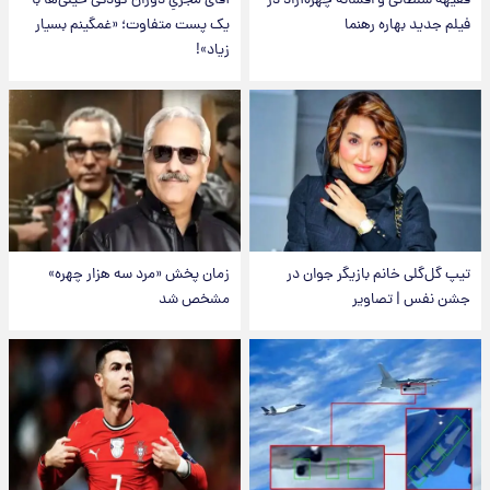
فقیهه سلطانی و افسانه چهره‌آزاد در
آقای مجریِ دوران کودکی خیلی‌ها با
فیلم جدید بهاره رهنما
یک پست متفاوت؛ «غمگینم بسیار
زیاد»!
تیپ گل‌گلی خانم بازیگر جوان در
زمان پخش «مرد سه هزار چهره»
جشن نفس | تصاویر
مشخص شد