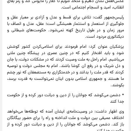
عکس‌العمل نشان دهیم و متحد شویم تا کفار را مأیوس کند و رمز بقای
انقلاب، امید و انسجام اجتماعی است.
رئیس‌جمهور گفت: تلاش برای قسط و عدل و آزادی بر معیار عقل و
جلوگیری از استعمار و استثمار همیشگی است؛ عقل، عدل و انصاف با
مرور زمان و در طول تاریخ کهنه نمی‌شود. حکومت‌های شیطانی و
دیکتاتوری مردود است.
پزشکیان عنوان کرد: امام فرمودند برای اسلامی‌کردن کشور کوشش
شود و باید افتخار کنیم که در چنین عصری در پیشگاه چنین ملتی
می‌باشیم. امام راحل به ملت وصیت کردند که در مشکلات دولت، با جان
و دل شریک و در رفع آن کوشا باشند. امام به مجلس دولت و توصیه
کردند که قدر ملت را بدانند و در خدمتگزاری به مستضعفان که نور چشم
ما هستند و جمهوری اسلامی بدون اینان نمی‌توانست به قدرت برسد،
بکوشند.
* دشمن می‌کوشد که جوانان را از دین و دیانت دور کرده و از حکومت
جدا کنند
وی اظهار داشت: در وصیت‌نامه‌ی ایشان آمده که توطئه‌ها می‌خواهد
اختلاف عمیقی بین دولت و ملت انداخته و راه را برای حضور بیگانگان
باز کند. دشمن می‌کوشد که جوانان را از دین و دیانت دور کرده و از