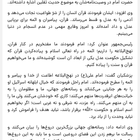
حضرت امام در وصیت‌نامه‌شان به موضوع حدیث ثقلین اشاره داشته‌اند.
وی افزود: ایشان فرمودند قرآن انسان را از شرّ طواغیت نجات می‌دهد و
آدمی را به عدل و قسط می‌رساند. قرآن، پیامبران و ائمه برای برپایی
عدل و داد آمده‌اند و امروز وقایع مهمی در عدم انسجام در دنیا
می‌بینیم.
رئیس‌جمهور عنوان کرد: امام فرمودند ما مفتخریم در کنار قرآن،
نهج‌البلاغه را داریم؛ ائمه در راه تعالی اسلام و پیاده‌کردن قرآن که
تشکیل حکومت عدل یکی از ابعاد آن است کوشیده‌اند و ما می‌خواهیم
قرآن و سنت را پیاده کنیم.
پزشکیان گفت: امام علی(ع) در نهج‌البلاغه اطاعت از خدا و پیامبر و
ائمه را مطرح فرموده‌اند. امام راحل فرمودند که خیال ابلهانه اسرائیل او
را به هر جنایتی می‌کشاند و رسانه‌های جهانی، ما و مظلومان را به
خیانت‌های ابرقدرت‌ها متهم می‌کنند؛ کاری که خودشان می‌کنند ولی ما را
به آن متهم می‌کنند. راه عزت، نه شرقی و نه غربی است؛ اگر بخواهیم
اسم اسلام و حکومت «الله» برقرار باشد، نباید هدف را فراموش کرد و
نباید وحدت را از یاد برد.
وی ادامه داد: رسانه‌های جهانی بزرگ‌ترین دروغ‌ها را بیان می‌کنند و
رسالت ما برهم زدن این فضای دروغین است و ما باید به این دروغ‌ها