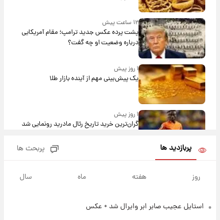
۱۲ ساعت پیش
پشت پرده عکس جدید ترامپ؛ مقام آمریکایی
درباره وضعیت او چه گفت؟
۱ روز پیش
یک پیش‌بینی مهم از آینده بازار طلا
۱ روز پیش
گران‌ترین خرید تاریخ رئال مادرید رونمایی شد
پربازدید ها
پربحث ها
۱ روز پیش
پیش‌بینی بارش‌های گسترده با ورود ال‌نینو؛ کدام
روز
هفته
ماه
سال
روزها پربارش‌تر خواهند بود؟
استایل عجیب صابر ابر وایرال شد + عکس
۱ روز پیش
شماره پیراهن خریدهای جدید پرسپولیس اعلام