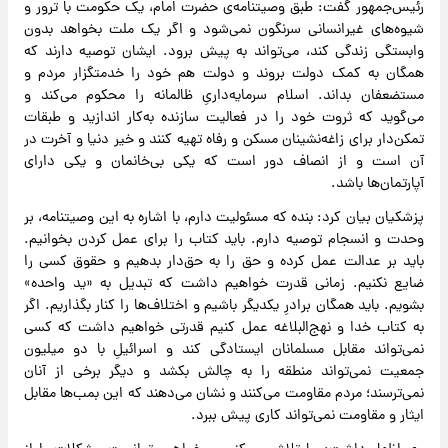
رئیس‌جمهور گفت: طبق وصیتنامه‌ی حضرت امام، یک حکومت با ترور و
شیوه‌های غیرانسانی سرنگون نمی‌شود و اگر یک ملت بخواهد بدون
وابستگی زندگی کند، می‌تواند به پیش برود. ایشان توصیه دارند که
همگان به کمک دولت بروند و دولت هم خود را خدمتگزار مردم و
مستضعفان بداند. اسلام سرمایه‌داریِ ظالمانه را محکوم می‌کند و
می‌گوید که ثروت خود را در فعالیت سازنده به‌کار اندازید و طبقات
تمکن‌دار برای زاغه‌نشینان مسکن و رفاه تهیه کنند و خیر دنیا و آخرت در
آن است و از انصاف دور است که یکی بی‌خانمان و یکی دارای
آپارتمان‌ها باشد.
پزشکیان بیان کرد: بنده که مسئولیت دارم، با اشاره به این وصیتنامه، بر
وحدت و انسجام توصیه دارم. باید کتاب را برای عمل کردن بخوانیم.
باید بر عدالت عمل کرده و حق را به حق‌دار بدهیم و حقوق کسی را
ضایع نکنیم. زمانی قدرت خواهیم داشت که تبدیل به «ید واحده»
بشویم. باید همگان برادرِ یکدیگر باشیم و اختلاف‌ها را کنار بگذاریم. اگر
به کتاب خدا و نهج‌البلاغه عمل کنیم قدرتی خواهیم داشت که کسی
نمی‌تواند مقابل مسلمانان ایستادگی کند و اسرائیلِ با دو میلیون
جمعیت نمی‌تواند منطقه را به چالش بکشد و دیگر برخی از آنان
نمی‌ترسند؛ مردم مقاومت می‌کنند و نشان می‌دهند که این بمب‌ها مقابل
ایثار و مقاومت نمی‌تواند کاری پیش ببرد.