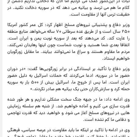
ثبات در این‌کشور کمک می کردیم اما الان که دخالتی نداریم دشمن از
کلام ما هم می ترسد و بیانیه می دهد که در سوریه دخالت نکنید. در
حقیقت ترس آنها از مقاومت است.
وزیر دفاع و پشتیبانی نیروهای مسلح اظهار کرد: کل عمر کشور آمریکا
۲۵۰ سال است و از طریق غده سرطانی ۷۰ ساله می‌خواهد منابع منطقه
را غارت کند. کد می‌دهند که بعد از سوریه نوبت یمن و ایران است.
اتفاقا بعدی شما هستید و نوبت شماست چون اینها رهایتان نمی‌کنند.
مردم ما مقاوم هستند و سراغ ما نمی‌توانند بیایند. ما مقابل زورگویان
خواهیم ایستاد.
وزیر دفاع با تأکید بر ایستادگی در برابر زورگویی‌ها گفت: «در دوران
حضور ما در سوریه، ادعا می‌کردند که حملات اسرائیل به دلیل حضور
ایران است. اما پس از خروج ما، اسرائیل بیش از ۵۰۰ بار به سوریه
حمله کرد و سازش‌کاران حتی یک بیانیه هم صادر نکردند.»
وی ادامه داد: ما در جبهه جنگ سخت مشکلی نداریم و هر طور شده
قدرت سازی می کنیم و آماده خواهیم شد. از شنبه هم سلسله رزمایش
هایی در نیروهای مسلح آغاز می شود و خواهید دید که قدرت تهاجمی
و دفاعی ما کم نشده است.
وی در ادامه با تاکید بر اینکه ما باید مقاومت در عرصه سیاسی، فرهنگی