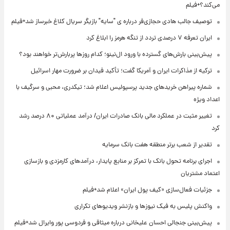
می‌کند؟+فیلم
توصیف جالب هادی حجازی‌فر درباره ی "سایه" بازیگر سریال کلاغ خبرساز شد+فیلم
ایران تعرفه ۷ درصدی تردد از تنگه هرمز را ابلاغ کرد
پیش‌بینی بارش‌های گسترده با ورود ال‌نینو؛ کدام روزها پربارش‌تر خواهند بود؟
ترکیه از مذاکرات ایران و آمریکا گفت؛ تأکید فیدان بر ضرورت مهار اسرائیل
شماره پیراهن خریدهای جدید پرسپولیس اعلام شد؛ تیکدری، محبی و سرگیف با
اعداد ویژه
تغییر مثبت در عملکرد مالی بانک صادرات ایران/ درآمد عملیاتی ۸۰ درصد رشد
کرد
تقدیر از شعب برتر منطقه هفت بانک سرمایه
اجرای برنامه تحول بانک با تمرکز بر منابع پایدار، درآمدهای کارمزدی و بازسازی
اعتماد مشتریان
جزئیات فعال‌سازی «کیف پول ایران» اعلام شد+فیلم
واکنش پلیس به فیک نیوزها و بازنشر ویدیوهای تکراری
پیش‌بینی جنجالی احسان علیخانی درباره میثاقی و فردوسی پور وایرال شد+فیلم