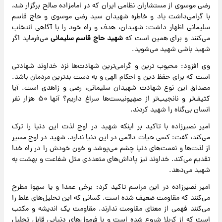
رضی موسوی از مستشاران نظامی ایران که در امامزاده صالح برگزار شد،
با گرامی‌داشت یاد و خاطره شهیدان سید رضی موسوی و حاج قاسم
سلیمانی اظهار داشت: شهیدان، هدف و راه خود را با آگاهی انتخاب
می‌کنند و برای همین است که
شهید حاج قاسم سلیمانی
می‌فرماید اگر
شهید باشی شهید می‌شوید.
وی افزود: محبوب ترین و گرامی‌ترین شهادت‌ها نزد خداوند شهادتی
است که برای حفظ دین و احکام الهی و به دست بدترین مردمان باشد.
مصداق این نوع شهادت شهیدان سلیمانی، رضی و زاهدی است. آیا
کثیف‌تر و نانجیب‌تر از صهیونیست‌ها سراغ داریم؟ آنها ۵۰ هزار نفر
انسان بی‌گناه را شهید کردند.
امیر نصیرزاده با تاکید بر اینکه شهید در اوج لذت این دنیا را ترک
می‌کند، گفت: کسی حیات دائمی در این دنیا ندارد. شهید در اوج مسیر
از لذت‌ها و نعمت‌های دنیا چشم می‌پوشد و خون خودش را در راه خدا
تقدیم می‌کند. خداوند نیز پاداش‌های متعددی مثل شفاعت و بهشت به
شهید می‌دهد.
امیر نصیرزاده در این مراسم تاکید کرد: برخی عمدا و یا سهوا مطرح
می‌کنند که مقاومت ضعیف شده است. کسانی که این تحلیل‌های غلط را
می‌کنند فهمی از معنای مقاومت ندارند. مقاومت یک اندیشه و مکتب
است که از کربلا شروع شده است و با فرمول‌های دنیایی قابل تحلیل