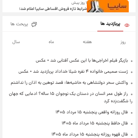
۱ روز پیش
شرایط تازه فروش اقساطی سایپا اعلام شد؛
شاهین، کوییک، اطلس، سهند و ساینا با اقساط
بلندمدت + جدول
پربازدید ها
پربحث ها
۱ روز پیش
سیگنال‌های جدید برای بازار طلا؛ پیش‌بینی
روز
هفته
ماه
سال
قیمت سکه و طلا فردا
بازیگر فیلم اخراجی‌ها با این عکس آفتابی شد + عکس
۲۰ ساعت پیش
فال حافظ پنجشنبه ۱۵ مرداد ماه ۱۴۰۵
ژست صمیمی خانواده ۴ نفره شیلا خداداد پربازدید شد + عکس
واکنش سحر دولتشاهی به حاشیه‌ها: قصد توهین به اذان را نداشتم
۲۱ ساعت پیش
راز طول عمر انسان در دستان یک نوجوان ۱۵ ساله؟ ادعایی که جهان
فال قهوه روزانه پنجشنبه ۱۵ مرداد ماه ۱۴۰۵
را شگفت‌زده کرد
فال روزانه واقعی پنجشنبه ۱۵ مرداد ۱۴۰۵
۲۲ ساعت پیش
فال حافظ پنجشنبه ۱۵ مرداد ماه ۱۴۰۵
فال روزانه واقعی پنجشنبه ۱۵ مرداد ۱۴۰۵
فال قهوه روزانه پنجشنبه ۱۵ مرداد ماه ۱۴۰۵