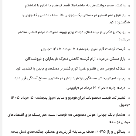
واکنش سحر دولتشاهی به حاشیه‌ها: قصد توهین به اذان را نداشتم
راز طول عمر انسان در دستان یک نوجوان ۱۵ ساله؟ ادعایی که جهان را
شگفت‌زده کرد
روایت پزشکیان از برنامه‌های دولت برای بهبود معیشت مردم امشب منتشر
می‌شود
قیمت گوشت قرمز امروز پنجشنبه ۱۵ مرداد ۱۴۰۵ +جدول
بازار مسکن در مرداد آرام گرفت؛ کاهش تحرک خریداران و فروشندگان
شکاف نجومی میان فقیر و غنی؛ تورم فشار بر دهک‌های پایین را تشدید کرد
پیام اطمینان‌بخش سخنگوی ارتش: ارتش در بالاترین سطح آمادگی قرار دارد
عرضه اولیه «احیا۱» ۱۹ مرداد در فرابورس
تغییر تند قیمت محصولات ایران‌خودرو و سایپا امروز پنجشنبه ۱۵ مرداد ۱۴۰۵
+جدول
هشدار بانک جهانی؛ هوش مصنوعی هم فرصت است، هم ریسک برای اقتصادهای
درحال توسعه
پنتاگون و راز F-۳۵؛ حذف بی‌سابقه گزارش‌های عملکرد جنگنده‌های نسل پنجم