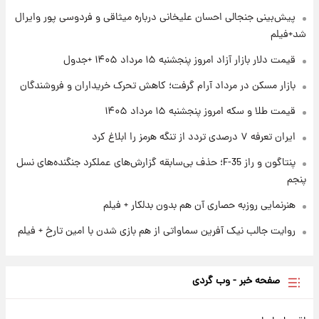
پیش‌بینی جنجالی احسان علیخانی درباره میثاقی و فردوسی پور وایرال
۱ روز پیش
شد+فیلم
ارزش سهام عدالت برای امروز چهارشنبه ۱۴ مرداد
+ جدول
قیمت دلار بازار آزاد امروز پنجشنبه ۱۵ مرداد ۱۴۰۵ +جدول
بازار مسکن در مرداد آرام گرفت؛ کاهش تحرک خریداران و فروشندگان
۱ روز پیش
آغاز طرح جدید فروش مشارکت در تولید سایپا؛
قیمت طلا و سکه امروز پنجشنبه ۱۵ مرداد ۱۴۰۵
نام خودرو، مبلغ پیش پرداخت و زمان تحویل |
سود مشارکت چند درصد است؟
ایران تعرفه ۷ درصدی تردد از تنگه هرمز را ابلاغ کرد
پنتاگون و راز F-35؛ حذف بی‌سابقه گزارش‌های عملکرد جنگنده‌های نسل
پنجم
هنرنمایی روزبه حصاری آن هم بدون بدلکار + فیلم
روایت جالب نیک آفرین سماواتی از هم بازی شدن با امین تارخ + فیلم
صفحه خبر - وب گردی