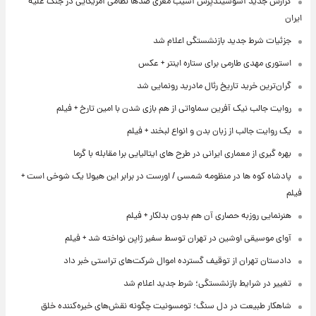
گزارش جدید آسوشیتدپرس آسیب مغزی صدها نظامی آمریکایی در جنگ علیه
ایران
جزئیات شرط جدید بازنشستگی اعلام شد
استوری مهدی طارمی برای ستاره اینتر + عکس
گران‌ترین خرید تاریخ رئال مادرید رونمایی شد
روایت جالب نیک آفرین سماواتی از هم بازی شدن با امین تارخ + فیلم
یک روایت جالب از زبان بدن و انواع لبخند + فیلم
بهره گیری از معماری ایرانی در طرح های ایتالیایی برا مقابله با گرما
پادشاه کوه ها در منظومه شمسی / اورست در برابر این هیولا یک شوخی است +
فیلم
هنرنمایی روزبه حصاری آن هم بدون بدلکار + فیلم
آوای موسیقی اوشین در تهران توسط سفیر ژاپن نواخته شد + فیلم
دادستان تهران از توقیف گسترده اموال شرکت‌های تراستی خبر داد
تغییر در شرایط بازنشستگی؛ شرط جدید اعلام شد
شاهکار طبیعت در دل سنگ؛ تومسونیت چگونه نقش‌های خیره‌کننده خلق