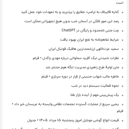
است
کنایه قالیباف به ترامپ: حقایق را بپذیرید و به تعهدات خود عمل کنید
رصد این صور فلکی در آسمان شب بدون هیچ تجهیزاتی ممکن است
چت متنی نامحدود و رایگان در ChatGPT
شرایط تفاهم‌نامه به نفع ایران بهبود یافت
سعید عزت‌اللهی ارزشمندترین هافبک فوتبال ایران
نظرات شنیدنی نیک آفرید سماواتی درباره مهدی پاکدل + فیلم
متن اولیۀ طرح راهبردی مدیریت تنگه هرمز منتشر شد
خاطره جالب شهاب حسینی از فرار در دوره سربازی + فیلم
نحوه فعالیت سیستم دید در شب
یک پیش‌بینی مهم از آینده بازار طلا
یحیی سریع از عملیات گسترده تجمعات نظامی وابسته به عربستان خبر داد +
فیلم
قیمت انواع گوشی موبایل امروز پنجشنبه ۱۵ مرداد ۱۴۰۵ + جدول