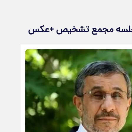
ر جلسه مجمع تشخیص +عکس