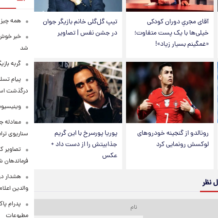
همه چیز 
آقای مجریِ دوران کودکی
تیپ گل‌گلی خانم بازیگر جوان
خیلی‌ها با یک پست متفاوت؛
در جشن نفس | تصاویر
خبر خوش 
«غمگینم بسیار زیاد»!
شد
گربه باز
پیام تسل
درگذشت استا
وینیسیوس
معادله جد
رونالدو از گنجینه خودروهای
پوریا پورسرخ با این گریم
سناریوی ترا
لوکسش رونمایی کرد
جذابیتش را از دست داد +
تصاویر کم
عکس
فرماندهان ش
هشدار در
ل نظر
والدین اعلا
پدرام پاک
مطبوعات