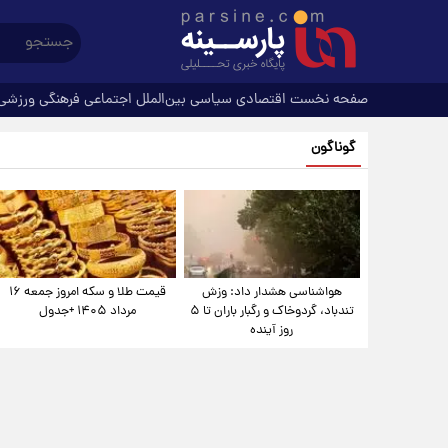
صفحه نخست
اقتصادی
سیاسی
بین‌الملل
اجتماعی
فرهنگی
ورزشی
گوناگون
هواشناسی هشدار داد: وزش
قیمت طلا و سکه امروز جمعه ۱۶
تندباد، گردوخاک و رگبار باران تا ۵
مرداد ۱۴۰۵ +جدول
روز آینده