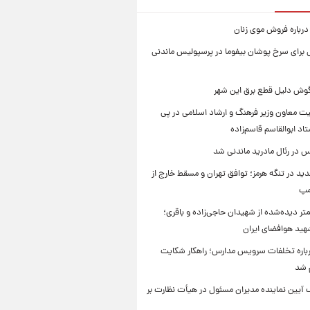
درباره فروش موی زنان
برای سرخ پوشان بیفوما در پرسپولیس ماندنی
یگوش دلیل قطع برق این شهر
یت معاون وزیر فرهنگ و ارشاد اسلامی در پی
د ابوالقاسم قاسم‌زاده
 در رئال مادرید ماندنی شد
ید در تنگه هرمز؛ توافق تهران و مسقط خارج از
مپ
تر دیده‌شده از شهیدان حاجی‌زاده و باقری؛
هید هوافضای ایران
باره تخلفات سرویس مدارس؛ راهکار شکایت
م شد
 آیین نماینده مدیران مسئول در هیأت نظارت بر