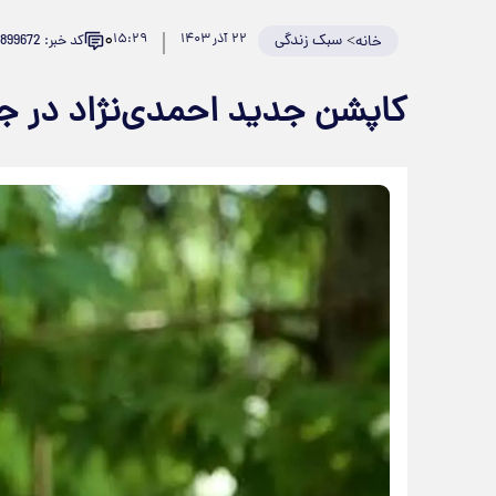
۰
>
سبک زندگی
۲۲ آذر ۱۴۰۳
۱۵:۲۹
کد خبر: 899672
خانه
کاپشن جدید احمدی‌نژاد د