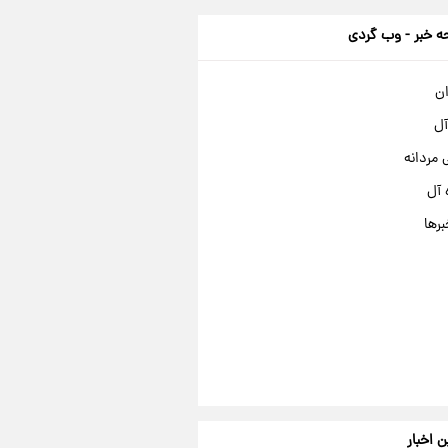
 خبر - وب گردی
ان
آل
مردانه
 آل
برها
ن اخبار