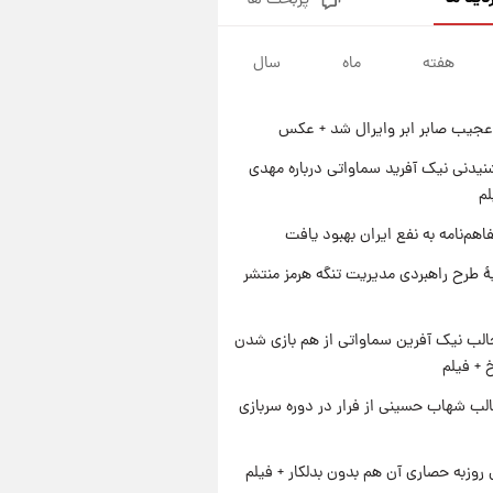
پربحث ها
قیمت طلا و سکه امروز پنجشنبه
۱۵ مرداد ۱۴۰۵
هفته
ماه
سال
۱ روز پیش
شارژ جدید کالابرگ برای سه
دهک؛ جزئیات اعلام شد
عجیب صابر ابر وایرال شد + عکس
۱ روز پیش
شرایط تازه فروش اقساطی سایپا
یدنی نیک آفرید سماواتی درباره مهدی
اعلام شد؛ شاهین، کوییک، اطلس،
لم
سهند و ساینا با اقساط بلندمدت +
۱ روز پیش
اهم‌نامه به نفع ایران بهبود یافت
جدول
سیگنال‌های جدید برای بازار طلا؛
پیش‌بینی قیمت سکه و طلا فردا
ۀ طرح راهبردی مدیریت تنگه هرمز منتشر
الب نیک آفرین سماواتی از هم بازی شدن
خ + فیلم
لب شهاب حسینی از فرار در دوره سربازی
 روزبه حصاری آن هم بدون بدلکار + فیلم