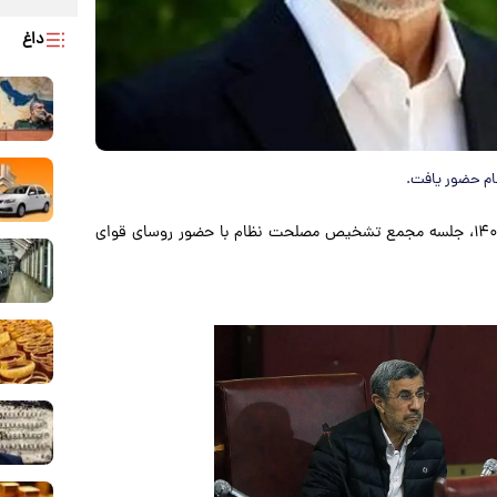
داغ
م حضور یافت.
به گزارش پارسینه به نقل از خبرآنلاین، روز گذشته ۲۱ آذرماه ۱۴۰۳، جلسه مجمع تشخیص مصلحت نظام با حضور روسای قوای