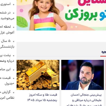
استوری م
در ششم 
می‌جوشید
لحظه احس
آغوش غزل 
۵ سال 
بازنشستگی
جره
پشت پرد
درباره وض
این مناط
+جدول
گزارش ج
پیش‌بینی جنجالی احسان
قیمت طلا و سکه امروز
نظامی آمری
علیخانی درباره میثاقی و
پنجشنبه ۱۵ مرداد ۱۴۰۵
فردوسی پور وایرال شد+فیلم