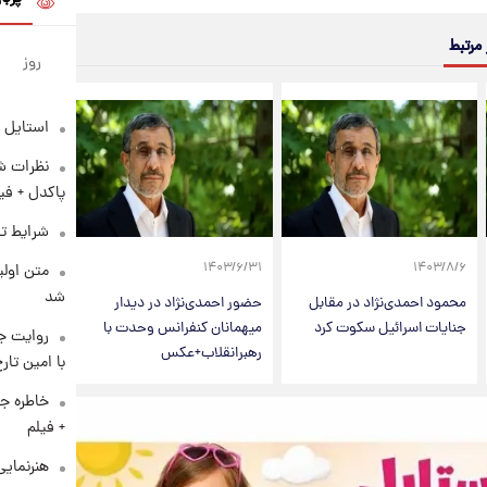
 مرتبط
روز
استایل 
نظرات شن
پاکدل + فی
شرایط تف
۱۴۰۳/۶/۳۱
۱۴۰۳/۸/۶
متن اولی
شد
محمود احمدی‌نژاد در مقابل
حضور احمدی‌نژاد در دیدار
جنایات اسرائیل سکوت کرد
میهمانان کنفرانس وحدت با
روایت ج
رهبرانقلاب+عکس
با امین تار
خاطره جا
+ فیلم
هنرنمایی