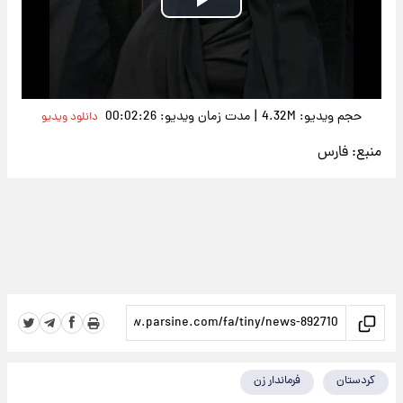
Play
Video
|
حجم ویدیو: 4.32M
مدت زمان ویدیو: 00:02:26
دانلود ویدیو
منبع:
فارس
کردستان
فرماندار زن