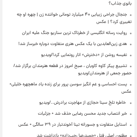
زمان برگزاری دربی ۱۰۷ اعلام شد؟
بانوی جذاب؟
جنجال جراحی زیبایی ۴۰ میلیارد تومانی خواننده زن | چهره او چه
تغییری کرد؟ | عکس
۱۸ ساعت پیش
خبر انتصاب جدید محسن رضایی حذف شد +
روایت رسانه انگلیسی از خطرناک ترین سناریو جنگ علیه ایران
جزئیات
هدی زین‌العابدین با یک عکس هنری متفاوت دوباره خبرساز شد!
۱۹ ساعت پیش
نفیسه روشن از «دخترش» انار رونمایی کرد!/ویدیو
پست جدید محسن رضایی در شورای عالی امنیت
ملی
تشییع پیکر کاوه کاویان ، صبح امروز در قطعه هنرمندان برگزار شد/
حضور جمعی از هنرمندان/ویدیو
۲۲ ساعت پیش
پست احساسی و غم انگیز سوسن پرور برای زنده یاد ماهچهره خلیلی+
آتش‌سوزی در لوناپارک شیراز؛ آخرین وضعیت
عکس
خزندگان خطرناک پس از حادثه
⁨ خاطره تلخ سینا حجازی از مهاجرت برادرش../ویدیو
۱ روز پیش
خبر انتصاب جدید محسن رضایی حذف شد + جزئیات
خواستگار ۵۰ساله شاهدخت لئونور بازداشت شد
استایل متفاوت و جسورانه تینا آخوندتبار در ۳۹ سالگی + عکس
مظنون اصلی قتل «حمیدرضا رجب‌زاده» بازداشت شد