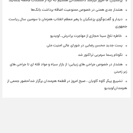
پزشکیان: ما امروز نیازمند دانشمندانی هستیم که گره از مشکلات جامعه بگشایند
هشدار جدی همتی در خصوص ممنوعیت اضافه ‌برداشت بانک‌ها
دیدار و گفت‌وگوی پزشکیان با رهبر معظم انقلاب همزمان با سومین سال ریاست
جمهوری
⁨ خاطره تلخ سینا حجازی از مهاجرت برادرش../ویدیو
پست جدید محسن رضایی در شورای عالی امنیت ملی
نکونام رسما سرمربی تراکتور شد
هشدار در خصوص جراحی های زیبایی: از بازار سیاه و مواد فله ای تا جراحی های
زیر زمینی
تشییع پیکر کاوه کاویان ، صبح امروز در قطعه هنرمندان برگزار شد/حضور جمعی از
هنرمندان/ویدیو