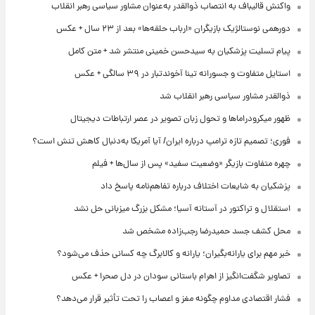
واکنش قالیباف به انتصاب ذوالقدر به‌عنوان مشاور سیاسی رهبر انقلاب
دورهمی نوستالژیک بازیگران «ارباب حلقه‌ها» بعد از ۲۳ سال + عکس
پیام تسلیت پزشکیان به سیدحسن خمینی منتشر شد + متن کامل
استایل متفاوت و جسورانه تینا آخوندتبار در ۳۹ سالگی + عکس
ذوالقدر مشاور سیاسی رهبر انقلاب شد
ظهور میکرودراماها و تحول زبان تصویر در عصر ارتباطات دیجیتال
فوری؛ تصمیم تازه ترامپ درباره ایران/ آیا آمریکا به‌دنبال کاهش تنش است؟
چهره متفاوت بازیگر «وضعیت سفید» پس از سال‌ها + فیلم
پزشکیان به شایعات اختلاف درباره تفاهم‌نامه پاسخ داد
استقلال و تراکتور در آستانه آسیا؛ مشکل بزرگ میزبانی حل نشد
محل کشف جسد حمیدرضا رجب‌زاده مشخص شد
خبر مهم برای یارانه‌بگیران؛ یارانه و کالابرگ چه کسانی حذف می‌شود؟
تصاویر شگفت‌انگیز از اهرام باستانی سودان در دل صحرا + عکس
فشار اقتصادی مداوم چگونه مغز و اعصاب را تحت تأثیر قرار می‌دهد؟