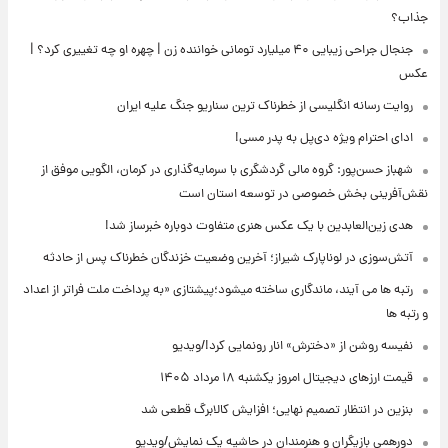
جذاب؟
جنجال جراحی زیبایی ۴۰ میلیارد تومانی خواننده زن | چهره او چه تغییری کرد؟ |
عکس
روایت رسانه انگلیسی از خطرناک ترین سناریو جنگ علیه ایران
ادای احترام ویژه دی‌پل به پدر مسی!
شهباز حسن‌پور: گروه مالی گردشگری با سرمایه‌گذاری در کرمان، الگویی موفق از
نقش‌آفرینی بخش خصوصی در توسعه استان است
هدی زین‌العابدین با یک عکس هنری متفاوت دوباره خبرساز شد!
آتش‌سوزی در لوناپارک شیراز؛ آخرین وضعیت خزندگان خطرناک پس از حادثه
رتبه ها می آیند، ماندگاری ساخته میشود؛پیشتازی «به پرداخت ملت فراتر از اعداد
و رتبه ها
نفیسه روشن از «دخترش» انار رونمایی کرد!/ویدیو
قیمت ارزهای دیجیتال امروز یکشنبه ۱۸ مرداد ۱۴۰۵
بنزین در انتظار تصمیم نهایی؛ افزایش کالابرگ قطعی شد
دورهمی بازیگران و هنرمندان در حاشیه یک نمایش/ویدیو