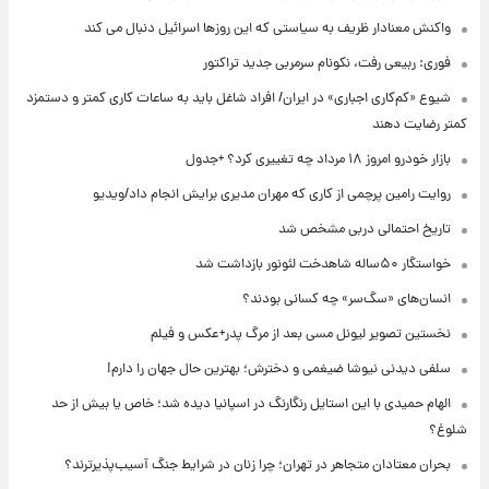
واکنش معنادار ظریف به سیاستی که این روزها اسرائیل دنبال می کند
فوری: ربیعی رفت، نکونام سرمربی جدید تراکتور
شیوع «کم‌کاری اجباری» در ایران/ افراد شاغل باید به ساعات کاری کمتر و دستمزد
کمتر رضایت دهند
بازار خودرو امروز ۱۸ مرداد چه تغییری کرد؟ +جدول
روایت رامین پرچمی از کاری که مهران مدیری برایش انجام داد/ویدیو
تاریخ احتمالی دربی مشخص شد
خواستگار ۵۰ساله شاهدخت لئونور بازداشت شد
انسان‌های «سگ‌سر» چه کسانی بودند؟
نخستین تصویر لیونل مسی بعد از مرگ پدر+عکس و فیلم
سلفی دیدنی نیوشا ضیغمی و دخترش؛ بهترین حال جهان را دارم!
الهام حمیدی با این استایل رنگارنگ در اسپانیا دیده شد؛ خاص یا بیش از حد
شلوغ؟
بحران معتادان متجاهر در تهران؛ چرا زنان در شرایط جنگ آسیب‌پذیرترند؟