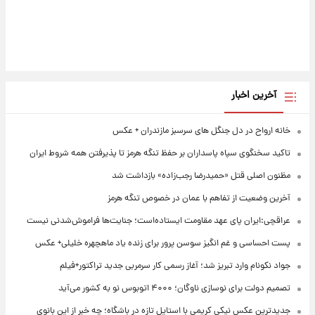
آخرین اخبار
خانه ارواح در دل جنگل های سرسبز مازندران + عکس
تاکید سخنگوی سپاه پاسداران بر حفظ تنگه هرمز تا پذیرفتن همه شروط ایران
مظنون اصلی قتل «حمیدرضا رجب‌زاده» بازداشت شد
آخرین وضعیت از تفاهم با عمان در خصوص تنگه هرمز
عراقچی:ایران پای عهد مقاومت ایستاده‌است؛ جنایت‌ها فراموش‌شدنی نیست
پست احساسی و غم انگیز سوسن پرور برای زنده یاد ماهچهره خلیلی+ عکس
جواد نکونام وارد تبریز شد؛ آغاز رسمی کار سرمربی جدید تراکتور+فیلم
تصمیم دولت برای نوسازی ناوگان؛ ۴۰۰۰ اتوبوس نو به کشور می‌آید
جدیدترین عکس نیکی کریمی با استایل تازه در باشگاه؛ چه خبر از این بانوی