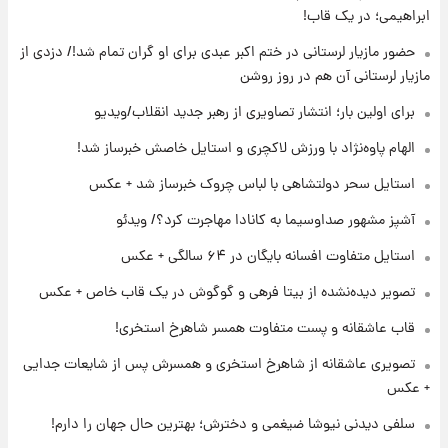
ابراهیمی؛ در یک قاب!
۲۰ ساعت پیش
لیونل مسی عزادار شد! + جزئیات
حضور مازیار لرستانی در ختم اکبر عبدی برای او گران تمام شد!/ دزدی از
مازیار لرستانی آن هم در روز روشن
برای اولین بار؛ انتشار تصاویری از رهبر جدید انقلاب/ویدیو
۲۳ ساعت پیش
لحظه برخورد رعد و برق به ساختمان مرکز تجارت
الهام پاوه‌نژاد با ورزش لاکچری و استایل خاصش خبرساز شد!
جهانی در آمریکا + فیلم
استایل سحر دولتشاهی با لباس چروک خبرساز شد + عکس
۲۳ ساعت پیش
آشپز مشهور صداوسیما به کانادا مهاجرت کرد؟/ ویدئو
برای اولین بار؛ انتشار تصاویری از رهبر جدید
انقلاب/ویدیو
استایل متفاوت افسانه بایگان در ۶۴ سالگی + عکس
تصویر دیده‌نشده از بیتا فرهی و گوگوش در یک قاب خاص + عکس
۱ روز پیش
تصاویر عمامه بستن به شیوه خاتمی/ویدیو
قاب عاشقانه و پست متفاوت همسر شاهرخ استخری!
تصویری عاشقانه از شاهرخ استخری و همسرش پس از شایعات جدایی
+ عکس
سلفی دیدنی نیوشا ضیغمی و دخترش؛ بهترین حال جهان را دارم!