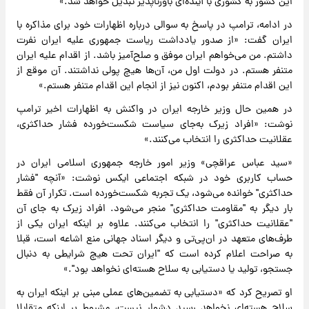
این کشور به کشوری با آینده‌ای باورناپذیر تبدیل خواهد شد.»
در ادامه، ترامپ در پاسخ به سوالی درباره اظهارات خود برای مذاکره با
ایران گفت: «از صدور یادداشت ریاست جمهوری علیه ایران نفرت
داشتم. من می‌خواهم ایران موفق و صلح‌آمیز باشد. از اقدام علیه ایران
متنفر هستم. در دولت اول من، آن‌ها هیچ پولی نداشتند. آن موقع از
این اقدام متنفر بودم، اکنون نیز از انجام این اقدام متنفر هستم.»
در همین حال وزیر خارجه ایران در واکنش به اظهارات اخیر ترامپ
نوشت: «افراد زیرک به‌جای سیاست شکست‌خورده فشار حداکثری،
عقلانیت حداکثری را انتخاب می‌کنند.»
«سید عباس عراقچی» وزیر امور خارجه جمهوری اسلامی ایران در
حساب کاربری خود در شبکه اجتماعی ایکس نوشت: «آنچه "فشار
حداکثری" خوانده می‌شود، یک تجربه شکست‌خورده است. تکرار آن فقط
بار دیگر به "مقاومت حداکثری" منجر می‌شود. افراد زیرک به جای آن
"عقلانیت حداکثری" را انتخاب می‌کنند. علاوه بر اینکه ایران یکی از
طرف‌های متعهد در ان‌پی‌تی و دیگر اسناد جهانی منع اشاعه است، قبلا
به صراحت اعلام کرده است که "ایران تحت هیچ شرایطی به دنبال
جستجو، تولید یا دستیابی به سلاح هسته‌ای نخواهد بود".»
او تصریح کرد که «دستیابی به تضمین‌های عملی مبنی بر اینکه ایران به
سلاح هسته‌ای نخواهد رسید دشوار نیست، مشروط بر اینکه متقابلا