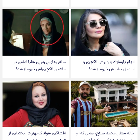
الهام پاوه‌نژاد با ورزش لاکچری و
سلفی‌های پی‌درپی هلیا امامی در
استایل خاصش خبرساز شد!
ماشین لاکچری‌اش خبرساز شد!
خانه مجلل محمد صلاح، جایی که او
افشاگری هولناک بهنوش بختیاری از