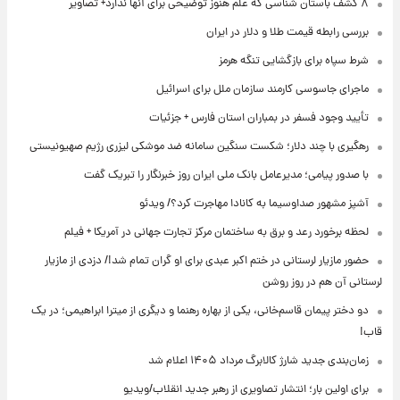
۸ کشف باستان شناسی که علم هنوز توضیحی برای آنها ندارد+ تصاویر
بررسی رابطه قیمت طلا و دلار در ایران
شرط سپاه برای بازگشایی تنگه هرمز
ماجرای جاسوسی کارمند سازمان ملل برای اسرائیل
تأیید وجود فسفر در بمباران استان فارس + جزئیات
رهگیری با چند دلار؛ شکست سنگین سامانه ضد موشکی لیزری رژیم صهیونیستی
با صدور پیامی؛ مدیرعامل بانک ملی ایران روز خبرنگار را تبریک گفت
آشپز مشهور صداوسیما به کانادا مهاجرت کرد؟/ ویدئو
لحظه برخورد رعد و برق به ساختمان مرکز تجارت جهانی در آمریکا + فیلم
حضور مازیار لرستانی در ختم اکبر عبدی برای او گران تمام شد!/ دزدی از مازیار
لرستانی آن هم در روز روشن
دو دختر پیمان قاسم‌خانی، یکی از بهاره رهنما و دیگری از میترا ابراهیمی؛ در یک
قاب!
زمان‌بندی جدید شارژ کالابرگ مرداد ۱۴۰۵ اعلام شد
برای اولین بار؛ انتشار تصاویری از رهبر جدید انقلاب/ویدیو