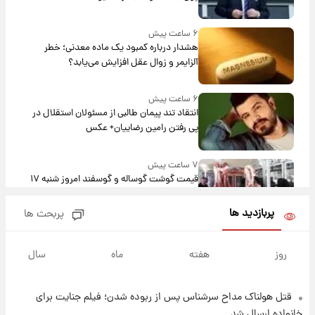
۶ ساعت پیش
هشدار درباره کمبود یک ماده معدنی؛ خطر
آلزایمر و زوال عقل افزایش می‌یابد؟
۶ ساعت پیش
انتقاد تند پیمان طالبی از مسئولان استقلال در
پی رفتن رامین رضاییان+ عکس
۷ ساعت پیش
قیمت گوشت گوساله و گوسفند امروز شنبه ۱۷
مرداد ۱۴۰۵ +جدول
پربازدید ها
پربحث ها
۷ ساعت پیش
با قدرتمندترین و بادوام ترین تانک جهان آشنا
روز
هفته
ماه
سال
شوید+ فیلم
قتل هولناک مداح سرشناس پس از ربوده شدن؛ فیلم جنایت برای
۸ ساعت پیش
قیمت طلا ۱۸عیار امروز شنبه ۱۷ مرداد ۱۴۰۵
خانواده ارسال شد