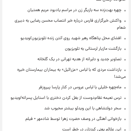
+جدول
چهره بهت‌زده سه بازیگر زن در مراسم یادبود مریم همتیان
۸ ساعت پیش
واکنش خبرگزاری فارس درباره خبر انتصاب محسن رضایی به دبیری
قیمت محصولات ایران‌خودرو و سایپا امروز شنبه
شعام
۱۷ مرداد ۱۴۰۵
افشای محل پناهگاه‌ رهبر شهید روی آنتن زنده تلویزیون/ویدیو
۲۲ ساعت پیش
بازگشت مازیار لرستانی به تلویزیون
یک پیش ‌بینی مهم برای قیمت دلار، طلا و سکه
شنبه ۱۷ مرداد ۱۴۰۵
تصاویر جدید و دلبرانه از هدیه تهرانی در یک گلخانه
بازداشت مردی که با لباس «عزرائیل» به بیماران بیمارستان خیره
۲۲ ساعت پیش
می‌شد!
بازیکن به درد نخور استقلال با مقصد اروپا این
تیم را ترک کرد!
ماه‌چهره خلیلی با لباس عروس در کنار پارسا پیروزفر
ترس نعیمه نظام‌دوست از بغل کردن دختری با استایل پسرانه/ویدیو
۱ روز پیش
تصاویر کمتر دیده‌شده از شهیدان حاجی‌زاده و
سحر دولتشاهی با این ویدئو بیشتر محبوب شد
باقری؛ فرماندهان شهید هوافضای ایران
بازخوانی آهنگی در وصف حضرت زهرا توسط شادمهر + فیلم
این علائم یعنی کبدتان در خطر است