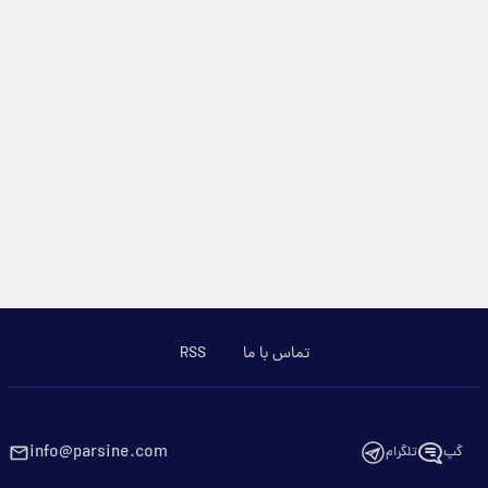
تماس با ما
RSS
info@parsine.com
گپ
تلگرام