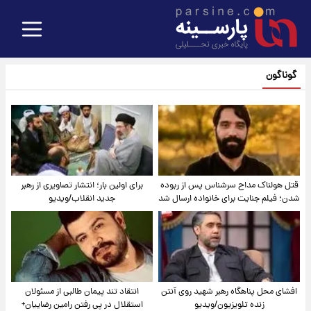
گوناگون
قتل هولناک مداح سرشناس پس از ربوده
برای اولین بار؛ انتشار تصاویری از رهبر
شدن؛ فیلم جنایت برای خانواده ارسال شد
جدید انقلاب/ویدیو
افشای محل پناهگاه‌ رهبر شهید روی آنتن
انتقاد تند پیمان طالبی از مسئولان
زنده تلویزیون/ویدیو
استقلال در پی رفتن رامین رضاییان+