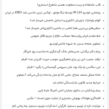
قاب عاشقانه و پست متفاوت همسر شاهرخ استخری!
رونمایی خودرو IM LS۹ توسط نیکا موتور ، لوکس ترین شاسی بلند EREV در ایران
الهام پاوه‌نژاد با ورزش لاکچری و استایل خاصش خبرساز شد!
سلفی‌های پی‌درپی هلیا امامی در ماشین لاکچری‌اش خبرساز شد!
خط مقدم نابرابر روایت‌ها؛ مصائب دفاع از حریم افکار عمومی
تصاویر عمامه بستن به شیوه خاتمی/ویدیو
پیام دکتر بیگدلی، مدیرعامل بانک گردشگری به مناسبت روز خبرنگار
ترفند عجیب این زن برای ماهیگیری، موجب حیرت کاربران شد+ فیلم
این سکانس نزدیک بود جان سیروس گرجستانی را بگیرد + فیلم
خانه مجلل محمد صلاح، جایی که او مثل پادشاه زندگی می‌کند | تصاویر
شرایط جدید قانون بازنشستگی اعلام شد
پیام پزشکیان در سالروز بمباران اتمی آمریکا علیه ژاپن
افشاگری هولناک بهنوش بختیاری از تجارت موی اجساد + عکس
جزئیات تازه از ترمیم دستمزد کارگران / مذاکرات ترمیم دستمزد چه زمانی آغاز