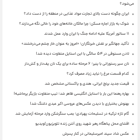
می‌شود؟
ایران چگونه دست بالای تجارت مواد غذایی در منطقه را از دست داد؟
شوک به بازار اجاره مسکن؛ چرا مالکان خانه‌های خود را خالی نگه می‌دارند؟
۱۱ سناتور آمریکا علیه ادامه جنگ با ایران وارد عمل شدند
تأکید جهانگیر بر نقش خبرنگاران؛ «امروز به عنوان خار چشم می‌درخشند»
لادن مستوفی در ۵۴ سالگی با این استایل متفاوت دیده شد!
نان سیر رستورانی با پنیر؛ ۶ مرحله ساده برای یک نان پف‌دار و کش‌دار
کدام قسمت مرغ را نباید زیاد مصرف کرد؟
قیمت جدید برنج ایرانی، هندی و پاکستانی مشخص شد
بهاره رهنما این بار با استایل انگلیسی ظاهر شد؛ تیپ متفاوت بازیگر پرحاشیه!
بهنوش بختیاری با دیدن عکس‌های عروسی اکبر عبدی دلتنگ شد!
گام تازه ترکیه در تسلیحات پهپادی؛ بمب سنگرشکن وارد مرحله آزمایش شد
افشای محل پناهگاه‌ رهبر شهید روی آنتن زنده تلویزیون/ویدیو
عکس شاد سپند امیرسلیمانی در کنار پسرش