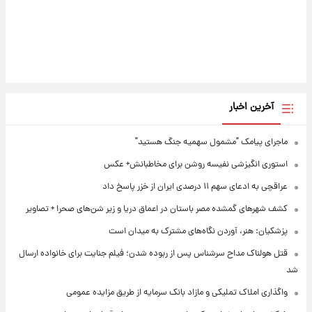
آخرین اخبار
ماجرای پیامک "مشمول سهمیه جنگ هستید"
استوری انگیزشی نفیسه روشن برای مخاطبانش+ عکس
عراقچی به ادعای سهم ۱۱ درصدی ایران از خزر پاسخ داد
کشف شهرهای گمشده مصر باستان در اعماق دریا و زیر شن‌های صحرا + تصاویر
پزشکیان: هنر، آوردن نگاه‌های مشترک به میدان است
قتل هولناک مداح سرشناس پس از ربوده شدن؛ فیلم جنایت برای خانواده ارسال
شد
واگذاری املاک تملیکی و مازاد بانک سرمایه از طریق مزایده عمومی