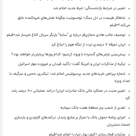
تغییر در شرایط بازنشستگی؛ شرط جدید اعلام شد
شاهکار طبیعت در دل سنگ؛ تومسونیت چگونه نقش‌های خیره‌کننده خلق
می‌کند؟+فیلم
توصیف جالب هادی حجازی‌فر درباره ی "سایه" بازیگر سریال کلاغ خبرساز شد+فیلم
ایران تعرفه ۷ درصدی تردد از تنگه هرمز را ابلاغ کرد
پیش‌بینی بارش‌های گسترده با ورود ال‌نینو؛ کدام روزها پربارش‌تر خواهند بود؟
ترکیه از مذاکرات ایران و آمریکا گفت؛ تأکید فیدان بر ضرورت مهار اسرائیل
شماره پیراهن خریدهای جدید پرسپولیس اعلام شد؛ تیکدری، محبی و سرگیف با
اعداد ویژه
تغییر مثبت در عملکرد مالی بانک صادرات ایران/ درآمد عملیاتی ۸۰ درصد رشد
کرد
تقدیر از شعب برتر منطقه هفت بانک سرمایه
اجرای برنامه تحول بانک با تمرکز بر منابع پایدار، درآمدهای کارمزدی و بازسازی
اعتماد مشتریان
جزئیات فعال‌سازی «کیف پول ایران» اعلام شد+فیلم