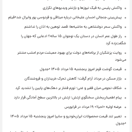
واکنش پلیس به فیک نیوزها و بازنشر ویدیوهای تکراری
پیش‌بینی جنجالی احسان علیخانی درباره میثاقی و فردوسی پور وایرال شد+فیلم
واکنش سحر دولتشاهی به حاشیه‌ها: قصد توهین به اذان را نداشتم
راز طول عمر انسان در دستان یک نوجوان ۱۵ ساله؟ ادعایی که جهان را
شگفت‌زده کرد
روایت پزشکیان از برنامه‌های دولت برای بهبود معیشت مردم امشب منتشر
می‌شود
قیمت گوشت قرمز امروز پنجشنبه ۱۵ مرداد ۱۴۰۵ +جدول
بازار مسکن در مرداد آرام گرفت؛ کاهش تحرک خریداران و فروشندگان
شکاف نجومی میان فقیر و غنی؛ تورم فشار بر دهک‌های پایین را تشدید کرد
پیام اطمینان‌بخش سخنگوی ارتش: ارتش در بالاترین سطح آمادگی قرار دارد
عرضه اولیه «احیا۱» ۱۹ مرداد در فرابورس
تغییر تند قیمت محصولات ایران‌خودرو و سایپا امروز پنجشنبه ۱۵ مرداد ۱۴۰۵
+جدول