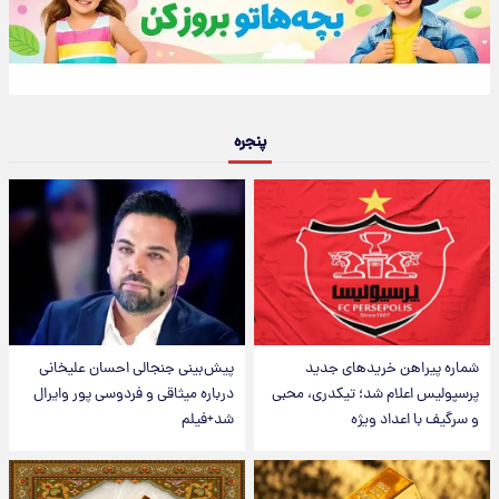
پنجره
شماره پیراهن خریدهای جدید
پیش‌بینی جنجالی احسان علیخانی
پرسپولیس اعلام شد؛ تیکدری، محبی
درباره میثاقی و فردوسی پور وایرال
و سرگیف با اعداد ویژه
شد+فیلم