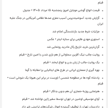
فیلم
قیمت انواع گوشی موبایل امروز پنجشنبه ۱۵ مرداد ۱۴۰۵ + جدول
گزارش جدید آسوشیتدپرس آسیب مغزی صدها نظامی آمریکایی در جنگ علیه
ایران
جزئیات شرط جدید بازنشستگی اعلام شد
استوری مهدی طارمی برای ستاره اینتر + عکس
گران‌ترین خرید تاریخ رئال مادرید رونمایی شد
روایت جالب نیک آفرین سماواتی از هم بازی شدن با امین تارخ + فیلم
یک روایت جالب از زبان بدن و انواع لبخند + فیلم
بهره گیری از معماری ایرانی در طرح های ایتالیایی برا مقابله با گرما
پادشاه کوه ها در منظومه شمسی / اورست در برابر این هیولا یک شوخی است +
فیلم
هنرنمایی روزبه حصاری آن هم بدون بدلکار + فیلم
آوای موسیقی اوشین در تهران توسط سفیر ژاپن نواخته شد + فیلم
دادستان تهران از توقیف گسترده اموال شرکت‌های تراستی خبر داد