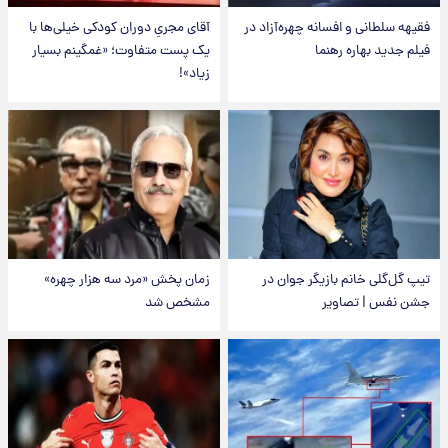
فقیهه سلطانی و افسانه چهره‌آزاد در
آقای مجریِ دوران کودکی خیلی‌ها با
فیلم جدید بهاره رهنما
یک پست متفاوت؛ «غمگینم بسیار
زیاد»!
تیپ گل‌گلی خانم بازیگر جوان در
زمان پخش «مرد سه هزار چهره»
جشن نفس | تصاویر
مشخص شد