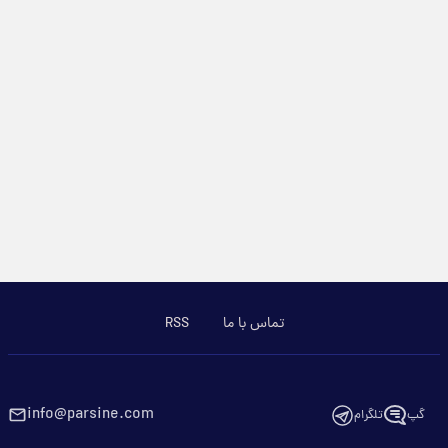
تماس با ما
RSS
info@parsine.com
گپ
تلگرام