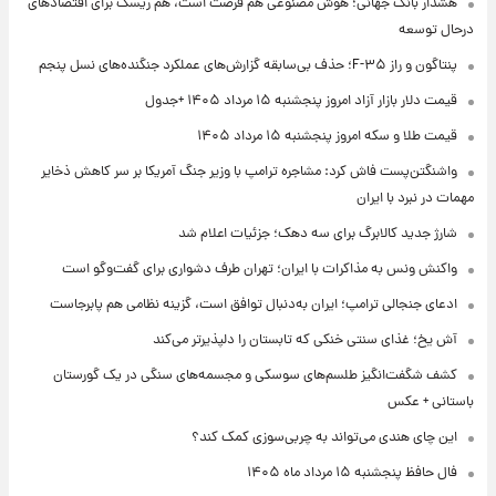
هشدار بانک جهانی؛ هوش مصنوعی هم فرصت است، هم ریسک برای اقتصادهای
درحال توسعه
پنتاگون و راز F-۳۵؛ حذف بی‌سابقه گزارش‌های عملکرد جنگنده‌های نسل پنجم
قیمت دلار بازار آزاد امروز پنجشنبه ۱۵ مرداد ۱۴۰۵ +جدول
قیمت طلا و سکه امروز پنجشنبه ۱۵ مرداد ۱۴۰۵
واشنگتن‌پست فاش کرد: مشاجره ترامپ با وزیر جنگ آمریکا بر سر کاهش ذخایر
مهمات در نبرد با ایران
شارژ جدید کالابرگ برای سه دهک؛ جزئیات اعلام شد
واکنش ونس به مذاکرات با ایران؛ تهران طرف دشواری برای گفت‌وگو است
ادعای جنجالی ترامپ؛ ایران به‌دنبال توافق است، گزینه نظامی هم پابرجاست
آش یخ؛ غذای سنتی خنکی که تابستان را دلپذیرتر می‌کند
کشف شگفت‌انگیز طلسم‌های سوسکی و مجسمه‌های سنگی در یک گورستان
باستانی + عکس
این چای هندی می‌تواند به چربی‌سوزی کمک کند؟
فال حافظ پنجشنبه ۱۵ مرداد ماه ۱۴۰۵