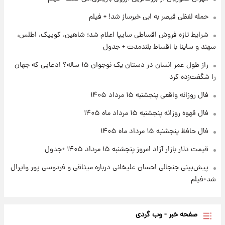
+ جدول
حمله لفظی قیصر به ابی خبرساز شد! + فیلم
۱ روز پیش
شرایط تازه فروش اقساطی سایپا اعلام شد؛ شاهین، کوییک، اطلس،
آغاز طرح جدید فروش مشارکت در تولید سایپا؛
سهند و ساینا با اقساط بلندمدت + جدول
نام خودرو، مبلغ پیش پرداخت و زمان تحویل |
سود مشارکت چند درصد است؟
راز طول عمر انسان در دستان یک نوجوان ۱۵ ساله؟ ادعایی که جهان
را شگفت‌زده کرد
۱ روز پیش
زمان پخش «مرد سه هزار چهره» مشخص شد
فال روزانه واقعی پنجشنبه ۱۵ مرداد ۱۴۰۵
فال قهوه روزانه پنجشنبه ۱۵ مرداد ماه ۱۴۰۵
فال حافظ پنجشنبه ۱۵ مرداد ماه ۱۴۰۵
قیمت دلار بازار آزاد امروز پنجشنبه ۱۵ مرداد ۱۴۰۵ +جدول
پیش‌بینی جنجالی احسان علیخانی درباره میثاقی و فردوسی پور وایرال
شد+فیلم
صفحه خبر - وب گردی