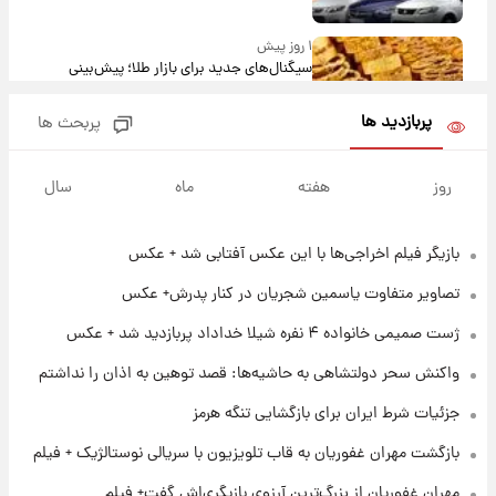
بلندمدت + جدول
۱ روز پیش
سیگنال‌های جدید برای بازار طلا؛ پیش‌بینی
قیمت سکه و طلا فردا
پربازدید ها
پربحث ها
۱۶ ساعت پیش
فال حافظ پنجشنبه ۱۵ مرداد ماه ۱۴۰۵
روز
هفته
ماه
سال
بازیگر فیلم اخراجی‌ها با این عکس آفتابی شد + عکس
۱۷ ساعت پیش
فال قهوه روزانه پنجشنبه ۱۵ مرداد ماه ۱۴۰۵
تصاویر متفاوت یاسمین شجریان در کنار پدرش+ عکس
ژست صمیمی خانواده ۴ نفره شیلا خداداد پربازدید شد + عکس
۱۸ ساعت پیش
واکنش سحر دولتشاهی به حاشیه‌ها: قصد توهین به اذان را نداشتم
فال روزانه واقعی پنجشنبه ۱۵ مرداد ۱۴۰۵
جزئیات شرط ایران برای بازگشایی تنگه هرمز
بازگشت مهران غفوریان به قاب تلویزیون با سریالی نوستالژیک + فیلم
۱ روز پیش
ارزش سهام عدالت برای امروز چهارشنبه ۱۴ مرداد
مهران غفوریان از بزرگ‌ترین آرزوی بازیگری‌اش گفت+ فیلم