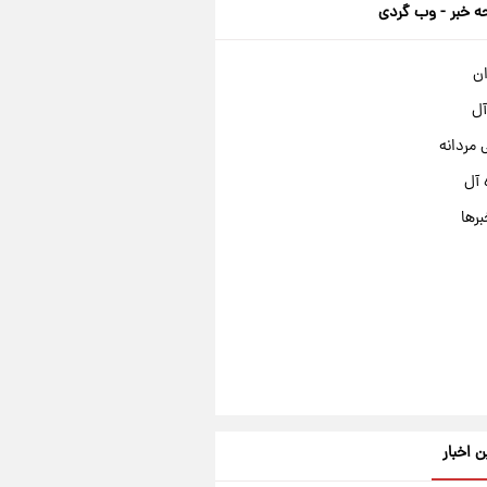
 خبر - وب گردی
ان
آل
مردانه
 آل
برها
ن اخبار