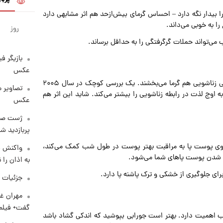
بیدار نگه دارد – احساس گرمای بیش‌ازحد هم اثر مشابهی دارد
ا به خوبی می‌داند.
روز
ی‌تواند حملات گرگرفتگی را به حداقل برساند.
بازیگر ف
عکس
به نظر می‌رسد جوراب‌ها فقط پاها را گرم نمی‌کنند، بلکه به زندگی زناشویی هم گرما می‌بخشند. یک بررسی کوچک در سال ۲۰۰۵
تصاویر 
اوج لذت در رابطه زناشویی را بیشتر می‌کند. شاید این اثر هم
عکس
پربازدید 
 روی پوست پا به مراقبت بهتر پوست در طول شب کمک می‌کند،
واکنش س
شک شدن پوست پاهای شما می‌شود.
به اذان را 
ی جلوگیری از خشکی و ترک پاشنه پا دارد.
جزئیات ش
مهران غف
گفت+ فیلم
 اهمیت دارد. بهتر است جورابی بپوشید که اندکی گشاد باشد