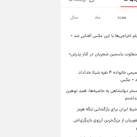
پربحث ها
فال قهوه روزانه پنجشنبه ۱۵ مرداد
ماه ۱۴۰۵
هفته
ماه
سال
۱۹ ساعت پیش
فال روزانه واقعی پنجشنبه ۱۵
مرداد ۱۴۰۵
یلم اخراجی‌ها با این عکس آفتابی شد +
۱ روز پیش
ارزش سهام عدالت برای امروز
چهارشنبه ۱۴ مرداد + جدول
متفاوت یاسمین شجریان در کنار پدرش+
۱ روز پیش
آغاز طرح جدید فروش مشارکت در
ژست صمیمی خانواده ۴ نفره شیلا خداداد
تولید سایپا؛ نام خودرو، مبلغ پیش
شد + عکس
پرداخت و زمان تحویل | سود
مشارکت چند درصد است؟
حر دولتشاهی به حاشیه‌ها: قصد توهین
نداشتم
رط ایران برای بازگشایی تنگه هرمز
وریان از بزرگ‌ترین آرزوی بازیگری‌اش