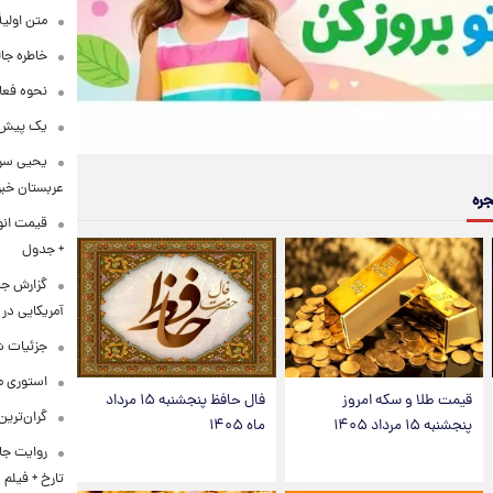
متن اولی
خاطره جال
نحوه فعا
یک پیش‌بی
یحیی سری
عربستان خبر 
جره
+ جدول
گزارش ج
آمریکایی در 
جزئیات ش
استوری م
قیمت طلا و سکه امروز
فال حافظ پنجشنبه ۱۵ مرداد
گران‌ترین
پنجشنبه ۱۵ مرداد ۱۴۰۵
ماه ۱۴۰۵
روایت جا
تارخ + فیلم