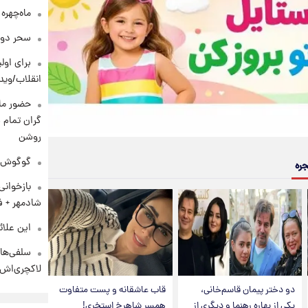
ماه‌چهره
سحر دول
برای اولی
انقلاب/وید
حضور ماز
گران تمام ش
روشن
گوگوش در
جره
بازخوان
شادمهر + ف
این علائ
سلفی‌های
لاکچری‌اش 
دو دختر پیمان قاسم‌خانی،
قاب عاشقانه و پست متفاوت
یکی از بهاره رهنما و دیگری از
همسر شاهرخ استخری!