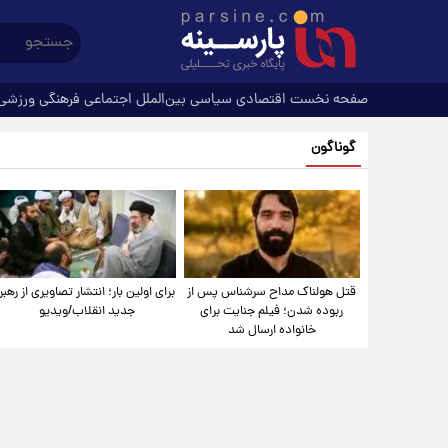
صفحه نخست
اقتصادی
سیاسی
بین‌الملل
اجتماعی
فرهنگی
ورزشی
گوناگون
قتل هولناک مداح سرشناس پس از
برای اولین بار؛ انتشار تصاویری از رهبر
ربوده شدن؛ فیلم جنایت برای
جدید انقلاب/ویدیو
خانواده ارسال شد