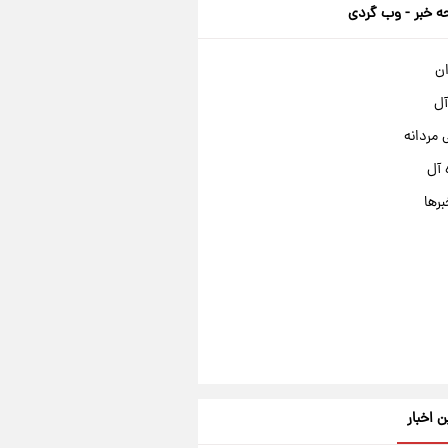
 خبر - وب گردی
ان
آل
مردانه
 آل
برها
ن اخبار