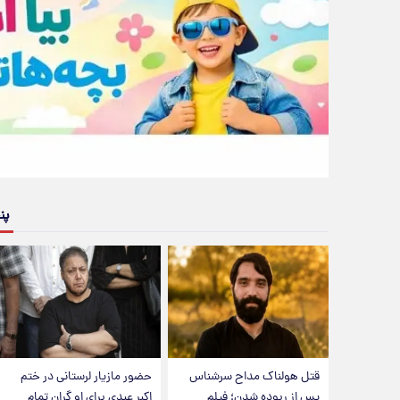
پن
قتل هولناک مداح سرشناس
حضور مازیار لرستانی در ختم
پس از ربوده شدن؛ فیلم
اکبر عبدی برای او گران تمام