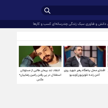
دانش و فناوری
سبک زندگی
چندرسانه‌ای
کسب و کارها
افشای محل پناهگاه‌ رهبر شهید روی
انتقاد تند پیمان طالبی از مسئولان
آنتن زنده تلویزیون/ویدیو
استقلال در پی رفتن رامین رضاییان+
عکس