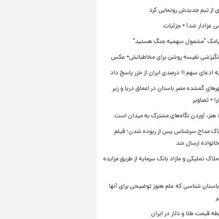
ی از تیم جدیدش رونمایی کرد
ی عزادار شد! + جزئیات
یامک "مشمول سهمیه جنگ هستید"
نگیزشی نفیسه روشن برای مخاطبانش+ عکس
۱۱ درصدی ایران از خزر پاسخ داد
ای گمشده مصر باستان در اعماق دریا و زیر
 + تصاویر
 هنر، آوردن نگاه‌های مشترک به میدان است
اک مداح سرشناس پس از ربوده شدن؛ فیلم
خانواده ارسال شد
ملاک تملیکی و مازاد بانک سرمایه از طریق مزایده
استان شناسی که علم هنوز توضیحی برای آنها
ر
طه قیمت طلا و دلار در ایران