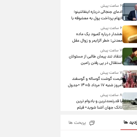
۶ ساعت پیش
ادعای جنجالی درباره اینفانتینو؛
اتهام پرداخت پول به معشوقه با
درآمد یوفا
۶ ساعت پیش
هشدار درباره کمبود یک ماده
معدنی؛ خطر آلزایمر و زوال عقل
افزایش می‌یابد؟
۷ ساعت پیش
انتقاد تند پیمان طالبی از مسئولان
استقلال در پی رفتن رامین
رضاییان+ عکس
۷ ساعت پیش
قیمت گوشت گوساله و گوسفند
امروز شنبه ۱۷ مرداد ۱۴۰۵ +جدول
۸ ساعت پیش
با قدرتمندترین و بادوام ترین
تانک جهان آشنا شوید+ فیلم
۸ ساعت پیش
زدید ها
پربحث ها
قیمت طلا ۱۸عیار امروز شنبه ۱۷
مرداد ۱۴۰۵ +جدول