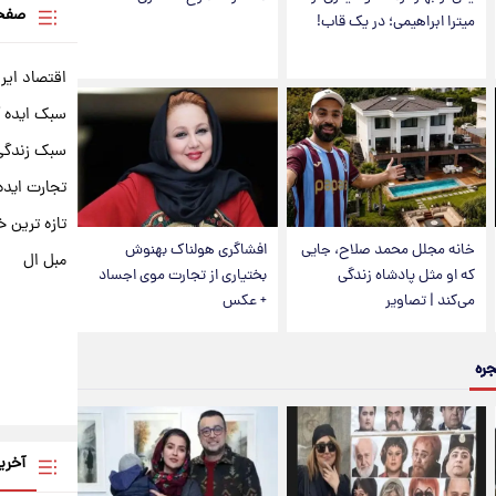
صفحه
میترا ابراهیمی؛ در یک قاب!
اقتصاد ایر
سبک ایده 
سبک زندگی 
تجارت ایده
تازه ترین خ
خانه مجلل محمد صلاح، جایی
افشاگری هولناک بهنوش
مبل ال
که او مثل پادشاه زندگی
بختیاری از تجارت موی اجساد
می‌کند | تصاویر
+ عکس
جره
آخری