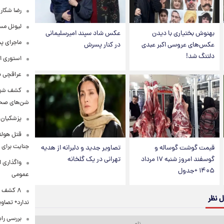
رضا شکار
لیونل مس
بهنوش بختیاری با دیدن
عکس شاد سپند امیرسلیمانی
ماجرای پ
عکس‌های عروسی اکبر عبدی
در کنار پسرش
دلتنگ شد!
استوری ا
عراقچی به ادعای سهم 
کشف شهره
شن‌های صحرا
پزشکیان:
قتل هولن
جنایت برای 
قیمت گوشت گوساله و
تصاویر جدید و دلبرانه از هدیه
گوسفند امروز شنبه ۱۷ مرداد
تهرانی در یک گلخانه
واگذاری ا
۱۴۰۵ +جدول
عمومی
۸ کشف ب
ل نظر
ندارد+ تصاوی
بررسی راب