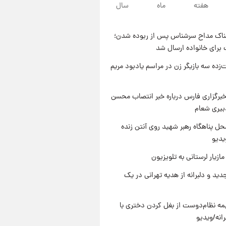
۹ ساعت پیش
هفته
ماه
سال
قیمت محصولات ایران‌خودرو و
سایپا امروز شنبه ۱۷ مرداد ۱۴۰۵
ناک مداح سرشناس پس از ربوده شدن؛
۲۲ ساعت پیش
 برای خانواده ارسال شد
یک پیش ‌بینی مهم برای قیمت
دلار، طلا و سکه شنبه ۱۷ مرداد
‌زده سه بازیگر زن در مراسم یادبود مریم
۱۴۰۵
۲۳ ساعت پیش
بازیکن به درد نخور استقلال با
برگزاری فارس درباره خبر انتصاب محسن
مقصد اروپا این تیم را ترک کرد!
بیری شعام
ل پناهگاه‌ رهبر شهید روی آنتن زنده
یدیو
ازیار لرستانی به تلویزیون
دید و دلبرانه از هدیه تهرانی در یک
ه نظام‌دوست از بغل کردن دختری با
انه/ویدیو