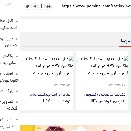
روز
قتل هول
فیلم جنایت
چهره بهت
 مرتبط
همتیان
واکنش خ
رضایی به د
افشای مح
تلویزیون/و
۱۳۹۷/۳/۱۳
۱۳۹۷/۳/۲۰
بازگشت م
تکذیب شایعات درخصوص
برنامه وزارت بهداشت برای
ناباروری با واکسن HPV
تولید واکسن HPV
تصاویر ج
گلخانه
ترس نعیم
استایل پسر