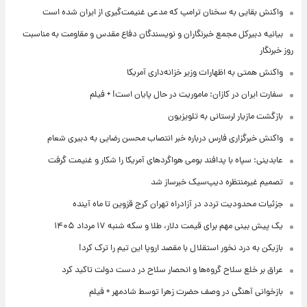
واکنش بقایی به سخنان ترامپ که مدعی غنیمت‌گیری از ایران شده است
بیانیه دبیرکل مجمع خبرنگاران و نویسندگان دفاع مقدس و مقاومت به مناسبت
روز خبرنگار
واکنش همتی به اظهارات وزیر خزانه‌داری آمریکا
سفارت ایران در کازان: ماموریت در حال پایان است! + فیلم
بازگشت مازیار لرستانی به تلویزیون
واکنش خبرگزاری فارس درباره خبر انتصاب محسن رضایی به دبیری شعام
عابدینی: سپاه با پدافند بومی هواگردهای آمریکا را شکار و غنیمت گرفت
تصمیم غیرمنتظره دیپ‌سیک خبرساز شد
جزئیات محدودیت تردد در آزادراه تهران کرج قزوین تا ماه آینده
یک پیش ‌بینی مهم برای قیمت دلار، طلا و سکه شنبه ۱۷ مرداد ۱۴۰۵
بازیکن به درد نخور استقلال با مقصد اروپا این تیم را ترک کرد!
عراق بر خلع سلاح گروه‌ها و انحصار سلاح در دست دولت تاکید کرد
بازخوانی آهنگی در وصف حضرت زهرا توسط شادمهر + فیلم