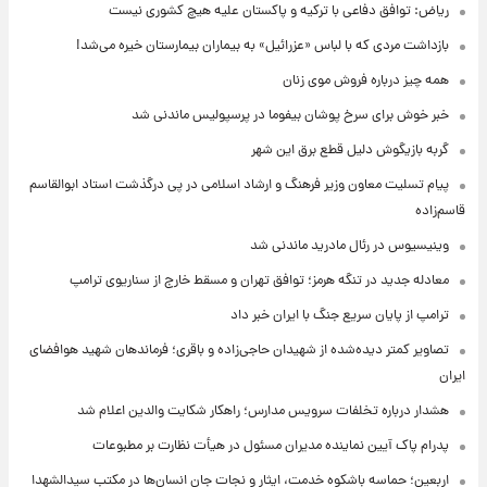
ریاض: توافق دفاعی با ترکیه و پاکستان علیه هیچ کشوری نیست
بازداشت مردی که با لباس «عزرائیل» به بیماران بیمارستان خیره می‌شد!
همه چیز درباره فروش موی زنان
خبر خوش برای سرخ پوشان بیفوما در پرسپولیس ماندنی شد
گربه بازیگوش دلیل قطع برق این شهر
پیام تسلیت معاون وزیر فرهنگ و ارشاد اسلامی در پی درگذشت استاد ابوالقاسم
قاسم‌زاده
وینیسیوس در رئال مادرید ماندنی شد
معادله جدید در تنگه هرمز؛ توافق تهران و مسقط خارج از سناریوی ترامپ
ترامپ از پایان سریع جنگ با ایران خبر داد
تصاویر کمتر دیده‌شده از شهیدان حاجی‌زاده و باقری؛ فرماندهان شهید هوافضای
ایران
هشدار درباره تخلفات سرویس مدارس؛ راهکار شکایت والدین اعلام شد
پدرام پاک آیین نماینده مدیران مسئول در هیأت نظارت بر مطبوعات
اربعین؛ حماسه باشکوه خدمت، ایثار و نجات جان انسان‌ها در مکتب سیدالشهدا