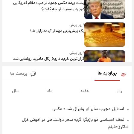
پشت پرده عکس جدید ترامپ؛ مقام آمریکایی
درباره وضعیت او چه گفت؟
۱ روز پیش
یک پیش‌بینی مهم از آینده بازار طلا
۱ روز پیش
گران‌ترین خرید تاریخ رئال مادرید رونمایی شد
پربازدید ها
پربحث ها
۱ روز پیش
پیش‌بینی بارش‌های گسترده با ورود ال‌نینو؛ کدام
روز
هفته
ماه
سال
روزها پربارش‌تر خواهند بود؟
استایل عجیب صابر ابر وایرال شد + عکس
۱ روز پیش
شماره پیراهن خریدهای جدید پرسپولیس اعلام
لحظه احساسی دو بازیگر؛ گریه سحر دولتشاهی در آغوش غزل
شد؛ تیکدری، محبی و سرگیف با اعداد ویژه
شاکری+فیلم