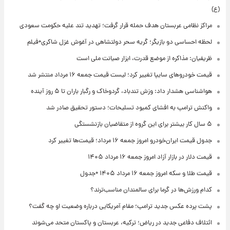
(ع)
مراکز نظامی عربستان هدف حمله قرار گرفت؛ تهدید تند علیه حکومت سعودی
لحظه احساسی دو بازیگر؛ گریه سحر دولتشاهی در آغوش غزل شاکری+فیلم
ظریفیان: مذاکره از موضع قدرت، ابزار صیانت ملی است
قیمت خودروهای سایپا تغییر کرد؛ لیست قیمت جمعه ۱۶ مرداد منتشر شد
هواشناسی هشدار داد: وزش تندباد، گردوخاک و رگبار باران تا ۵ روز آینده
واکنش ترامپ به افشای کمبود تسلیحات؛ دستور تحقیق صادر شد
۵ سال کار بیشتر برای این گروه از متقاضیان بازنشستگی
جدول قیمت ایران‌خودرو امروز جمعه ۱۶ مرداد؛ قیمت‌ها تغییر کرد
قیمت دلار در بازار آزاد امروز جمعه ۱۶ مرداد ۱۴۰۵
قیمت طلا و سکه امروز جمعه ۱۶ مرداد ۱۴۰۵ +جدول
کدام ورزش‌ها در گرما برای سالمندان مناسب‌ترند؟
پشت پرده عکس جدید ترامپ؛ مقام آمریکایی درباره وضعیت او چه گفت؟
ائتلاف دفاعی جدید در ریاض؛ ترکیه، عربستان و پاکستان متحد می‌شوند