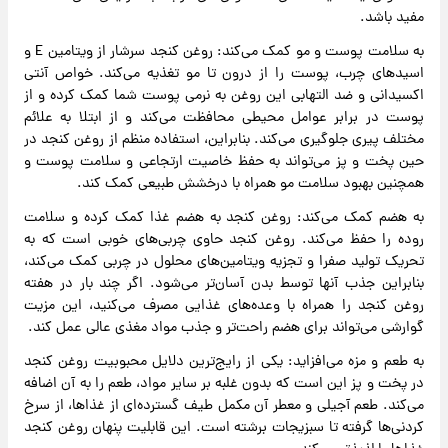
مفید باشد.
به سلامت پوست و مو کمک می‌کند: روغن کنجد سرشار از ویتامین E و
اسیدهای چرب، پوست را از درون تا مو تغذیه می‌کند. خواص آنتی
اکسیدانی و ضد التهابی این روغن به نرمی پوست شما کمک کرده و از
پوست در برابر عوامل محیطی محافظت می‌کند و از ابتلا به علائم
مختلف پیری جلوگیری می‌کند. بنابراین، استفاده منظم از روغن کنجد در
حین پخت و پز می‌تواند به حفظ خاصیت ارتجاعی و سلامت پوست و
همچنین بهبود سلامت مو همراه با درخشش طبیعی کمک کند.
به هضم کمک می‌کند: روغن کنجد به هضم غذا کمک کرده و سلامت
روده را حفظ می‌کند. روغن کنجد حاوی چربی‌های خوبی است که به
تحریک تولید صفرا و تجزیه ویتامین‌های محلول در چربی کمک می‌کند،
بنابراین جذب آنها توسط بدن آسان‌تر می‌شود. اگر چند بار در هفته
روغن کنجد را همراه با وعده‌های غذایی مصرف می‌کنید، این مزیت
گوارشی می‌تواند برای هضم راحت‌تر و جذب مواد مغذی عالی عمل کند.
به طعم و مزه می‌افزاید: یکی از رایج‌ترین دلایل محبوبیت روغن کنجد
در پخت و پز این است که بدون غلبه بر سایر مواد، طعم را به آن اضافه
می‌کند. طعم آجیلی و معطر آن مکمل طیف گسترده‌ای از غذاها، از سرخ
کردنی‌ها گرفته تا سبزیجات برشته است. این قابلیت پنهان روغن کنجد