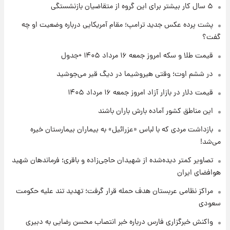
۱ روز پیش
۵ سال کار بیشتر برای این گروه از متقاضیان بازنشستگی
جزئیات فعال‌سازی «کیف پول ایران» اعلام
پشت پرده عکس جدید ترامپ؛ مقام آمریکایی درباره وضعیت او چه
شد+فیلم
گفت؟
۱ روز پیش
قیمت طلا و سکه امروز جمعه ۱۶ مرداد ۱۴۰۵ +جدول
تغییر تند قیمت محصولات ایران‌خودرو و سایپا
امروز پنجشنبه ۱۵ مرداد ۱۴۰۵ +جدول
در ششم اوت؛ وقتی هیروشیما در دیگ قیر می‌جوشید
قیمت دلار در بازار آزاد امروز جمعه ۱۶ مرداد ۱۴۰۵
۱ روز پیش
این مناطق کشور آماده بارش باران باشند
قیمت طلا و سکه امروز پنجشنبه ۱۵ مرداد ۱۴۰۵
بازداشت مردی که با لباس «عزرائیل» به بیماران بیمارستان خیره
می‌شد!
۱ روز پیش
شارژ جدید کالابرگ برای سه دهک؛ جزئیات اعلام
تصاویر کمتر دیده‌شده از شهیدان حاجی‌زاده و باقری؛ فرماندهان شهید
شد
هوافضای ایران
مراکز نظامی عربستان هدف حمله قرار گرفت؛ تهدید تند علیه حکومت
سعودی
واکنش خبرگزاری فارس درباره خبر انتصاب محسن رضایی به دبیری