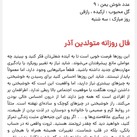
عدد خوش یمن : ۹
گل محبوب : ارکیده ، رازقی
روز مبارک : سه شنبه
فال روزانه متولدین آذر
این روزها فرصت خوبی است تا به آینده شغلی‌تان فکر کنید و ببینید چه
عواملی مانع پیشرفتتان می‌شوند. شاید نیاز به تغییر رویکرد یا یادگیری
مهارت‌های جدید داشته باشید. قطعاً میانبرهایی وجود دارد، اما معمولاً
پایدار نیستند. شاید این روزها احساس کنید برای رسیدن به خوشبختی
به چیزهای بیشتری نیاز دارید، اما واقعیت این است که خوشبختی به
داشتن ثروت هنگفت یا موقعیت اجتماعی بالا ربطی ندارد. اطرافمان پر
از افرادی است که همه چیز دارند اما از درون احساس خالی بودن
می‌کنند. راز خوشبختی در چیزهای کوچک و ساده‌ای نهفته است. مثلاً
در روابط گرم و صمیمی با خانواده و دوستان، در لذت بردن از طبیعت،
در پیگیری علاقه‌مندی‌ها و… . اگر روی این جنبه‌های مثبت زندگی تمرکز
کنید، خواهید دید که چقدر ثروتمند هستید. ثروت واقعی نه در حساب
بانکی، بلکه در قلب شماست. تغییرات همیشه همراه با هیجان و