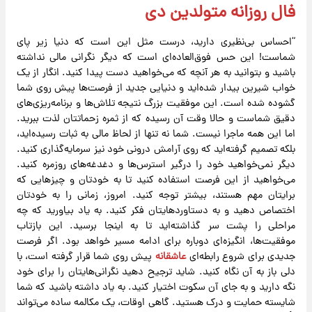
فال روزانه متولدین دی
“احساس بی‌نظیری دارید، درست مثل این است که دنیا زیر پای
شماست! این حس فوق‌العاده‌ای است که دیگر نگرانی مالی نداشته
باشید و بتوانید به هر آنچه که می‌خواهید دست پیدا کنید. انگار از یک
خواب شیرین بیدار شده‌اید و دنیایی جدید از فرصت‌ها پیش روی شما
گشوده شده است. این موفقیت بزرگ نتیجه تلاش‌ها و برنامه‌ریزی‌های
دقیق شماست و حالا وقت آن رسیده که از ثمره زحماتتان لذت ببرید.
اما این همه ماجرا نیست. شما نه تنها از لحاظ مالی به ثبات رسیده‌اید،
بلکه تصمیم گرفته‌اید که روی آرامش درونی خود نیز سرمایه‌گذاری کنید.
دیگر نمی‌خواهید خود را درگیر استرس‌ها و دغدغه‌های روزمره کنید.
می‌خواهید از این فرصت استفاده کنید تا به خودتان و چیزهایی که
برایتان مهم هستند، بیشتر توجه کنید. امروز، زمانی را به خودتان
اختصاص دهید و به دستاوردهایتان فکر کنید. به یاد بیاورید که چه
مراحلی را پشت سر گذاشته‌اید تا به اینجا برسید. این بازتاب
موفقیت‌ها، انگیزه‌ای دوباره برای ادامه مسیر خواهد بود. اگر فرصت
جدیدی برای شروع رابطه‌ای
عاشقانه
پیش روی شما قرار گرفته است، با
دلی باز به آن نگاه کنید. شاید ترجیح دهید نگرانی‌هایتان را برای خود
نگه دارید و به جای آن سکوت اختیار کنید. به یاد داشته باشید که شما
شایسته حمایت و درک هستید. گاهی اوقات، یک مکالمه ساده می‌تواند