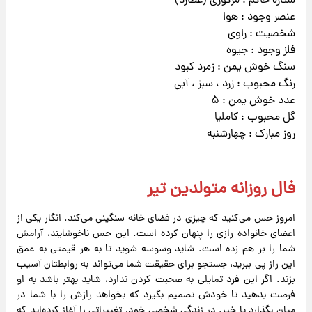
ستاره حاکم : مرکوری (عطارد)
عنصر وجود : هوا
شخصیت : راوی
فلز وجود : جیوه
سنگ خوش یمن : زمرد کبود
رنگ محبوب : زرد ، سبز ، آبی
عدد خوش یمن : ۵
گل محبوب : کاملیا
روز مبارک : چهارشنبه
فال روزانه متولدین تیر
امروز حس می‌کنید که چیزی در فضای خانه سنگینی می‌کند. انگار یکی از
اعضای خانواده رازی را پنهان کرده است. این حس ناخوشایند، آرامش
شما را بر هم زده است. شاید وسوسه شوید تا به هر قیمتی به عمق
این راز پی ببرید، جستجو برای حقیقت شما می‌تواند به روابطتان آسیب
بزند. اگر این فرد تمایلی به صحبت کردن ندارد، شاید بهتر باشد به او
فرصت بدهید تا خودش تصمیم بگیرد که بخواهد رازش را با شما در
میان بگذارد یا خیر. در زندگی شخصی خود، تغییراتی را آغاز کرده‌اید که