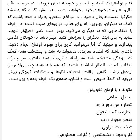
قدم برنامه‌ریزی کنید و با صبر و حوصله پیش بروید. در مورد مسائل
مالی، به زودی خبرهای خوبی خواهید شنید. فراموش نکنید که همیشه
شکرگزار نعمت‌هایتان باشید و در مواقع سختی، به یاد داشته باشید که
کمک به دیگران، بهترین راه برای جذب انرژی‌های مثبت است. در رابطه
با انتقادهایی که به دیگران می‌کنید، بهتر است کمی دقیق‌تر شوید.
شاید به جای اینکه دیگران را سرزنش کنید، بهتر باشد به خودتان نگاهی
بیندازید و ببینید که آیا می‌توانید کاری برای بهبود اوضاع انجام دهید.
یادتان باشد که انتقاد سازنده، می‌تواند به رشد و پیشرفت همه کمک
کند. زندگی مشترک، مانند هر رابطه دیگری، نیازمند تلاش، صبر و درک
متقابل است. انتظار نداشته باشید که همیشه همه چیز بی‌نقص و
ایده‌آل باشد. گاهی اوقات، اختلاف نظرها و مشکلات کوچکی پیش
می‌آید که کاملاً طبیعی است و نشان‌دهنده‌ی یک رابطه زنده و پویاست.
متولد : با آرمان تفویض
سمبل : ماهی
شعار : من باور دارم
ستاره حاکم : نپتون
عنصر وجود : آب
شخصیت : راوی
فلز وجود : تشعشعی از فلزات مصنوعی