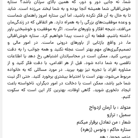
شما، نه جایی دور و دور، که همین بالای سرتان باشد؟ ستاره
خوش‌اقبالی شما همیشه آنجا بوده و به شما لبخند می‌زده است. شاید
تا به حال به آن فکر نکرده باشید، اما این ستاره امروز راهنمای شماست
و وعده موفقیت‌های بزرگی را به همراه دارد. هر اتفاقی که در زندگی‌مان
می‌افتد، نتیجه افکار و باورهای ماست. اگر به موفقیت و خوشبختی باور
داشته باشیم، قطعا به آن دست پیدا خواهیم کرد. ستاره خوش‌اقبالی
ما، در واقع بازتابی از باورهای درونی ماست. در امور مالی و
تصمیم‌گیری‌های مهم بهتر است عجله نکنید و همه جوانب را به دقت
بررسی کنید. ممکن است در محاسباتتان اشتباهی رخ دهد یا اطلاعات
ناقصی به شما داده شود. قبل از هر اقدامی، با دقت فکر کنید و از
مشاوره افراد با تجربه نیز بهره ببرید. در مورد مسائلی که به خانواده
مربوط می‌شود، بهتر است با احتیاط بیشتری برخورد کنید. حتی اگر نیت
شما خیر باشد، ممکن است با دخالت در امور دیگران، ناخواسته باعث
ایجاد دلخوری شوید. گاهی اوقات، بهترین کار این است که سکوت
کنیم.
متولد : با آرمان ازدواج
سمبل : ترازو
شعار : من تعادل برقرار میکنم
ستاره حاکم : ونوس (زهره)
عنصر وجود : هو