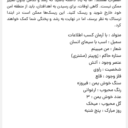
اضطراب هستند. اما به یاد داشته باشید که رشد و تکامل بدون تغییر
ممکن نیست. گاهی اوقات، برای رسیدن به اهدافتان، باید از منطقه امن
خود خارج شوید و ریسک کنید. این ریسک‌ها ممکن است در ابتدا
ترسناک به نظر برسند، اما در نهایت به رشد و پختگی شما کمک خواهند
کرد.
متولد : با آرمان کسب اطلاعات
سمبل : اسب با سیمای انسان
شعار : من میبینم
ستاره حاکم : ژوپیتر (مشتری)
عنصر وجود : آتش
شخصیت : راوی
فلز وجود : قلع
سنگ خوش یمن : فیروزه
رنگ محبوب : ارغوانی
عدد خوش یمن : ۳
گل محبوب : میخک
روز مبارک : پنج شنبه