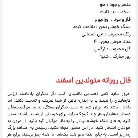
عنصر وجود : هو
شخصیت : ثابت
فلز وجود : اورانیوم
سنگ خوش یمن : یاقوت کبود
رنگ محبوب : آبی آسمانی
عدد خوش یمن : ۴
گل محبوب : نرگس
روز مبارک : شنبه
فال روزانه متولدین اسفند
امروز شاید کمی احساس ناامیدی کنید اگر دیگران بلافاصله ارزش
کارهایتان را نبینند یا به اندازه کافی از شما تعریف و تمجید نکنند. اما
یادتان باشد که ارزش شما به تایید دیگران بستگی ندارد. موفقیت‌ها و
دستاوردهایتان، هر چند کوچک، باید برای خودتان ارزشمند باشند. سعی
کنید به جای اینکه خوشحالی‌تان را به نظر دیگران گره بزنید، از درون به
خودتان افتخار کنید. در این مسیر، عجله نکنید. رسیدن به اهداف بزرگ
زمان‌بر است. به جای اینکه بخواهید یک‌شبه به همه چیز برسید، برای هر