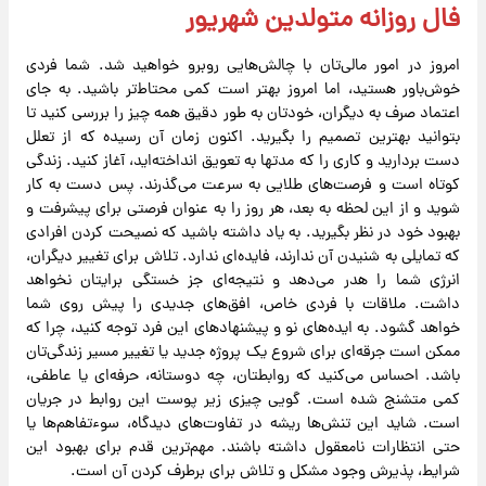
فال روزانه متولدین شهریور
امروز در امور مالی‌تان با چالش‌هایی روبرو خواهید شد. شما فردی
خوش‌باور هستید، اما امروز بهتر است کمی محتاط‌تر باشید. به جای
اعتماد صرف به دیگران، خودتان به طور دقیق همه چیز را بررسی کنید تا
بتوانید بهترین تصمیم را بگیرید. اکنون زمان آن رسیده که از تعلل
دست بردارید و کاری را که مدتها به تعویق انداخته‌اید، آغاز کنید. زندگی
کوتاه است و فرصت‌های طلایی به سرعت می‌گذرند. پس دست به کار
شوید و از این لحظه به بعد، هر روز را به عنوان فرصتی برای پیشرفت و
بهبود خود در نظر بگیرید. به یاد داشته باشید که نصیحت کردن افرادی
که تمایلی به شنیدن آن ندارند، فایده‌ای ندارد. تلاش برای تغییر دیگران،
انرژی شما را هدر می‌دهد و نتیجه‌ای جز خستگی برایتان نخواهد
داشت. ملاقات با فردی خاص، افق‌های جدیدی را پیش روی شما
خواهد گشود. به ایده‌های نو و پیشنهادهای این فرد توجه کنید، چرا که
ممکن است جرقه‌ای برای شروع یک پروژه جدید یا تغییر مسیر زندگی‌تان
باشد. احساس می‌کنید که روابطتان، چه دوستانه، حرفه‌ای یا عاطفی،
کمی متشنج شده است. گویی چیزی زیر پوست این روابط در جریان
است. شاید این تنش‌ها ریشه در تفاوت‌های دیدگاه، سوءتفاهم‌ها یا
حتی انتظارات نامعقول داشته باشند. مهم‌ترین قدم برای بهبود این
شرایط، پذیرش وجود مشکل و تلاش برای برطرف کردن آن است.