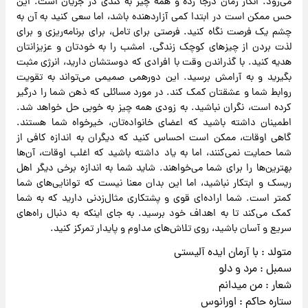
می‌رود. انگار زمان درجا زده و همه چیز به کندی در جریان است. این
حس ممکن است در ابتدا کمی آزاردهنده باشد، اما سعی کنید به آن به
چشم یک فرصت نگاه کنید. فرصتی برای تامل، برای برنامه‌ریزی و برای
لذت بردن از چیزهای کوچک زندگی. امشب را به خودتان و عزیزانتان
هدیه کنید. با گذراندن وقت با افرادی که دوستشان دارید، انرژی مثبت
بگیرید و به آرامش برسید. این دورهمی صمیمی می‌تواند به تقویت
روابط شما و عشقتان کمک کند. در مورد مسائلی که ذهن شما را درگیر
کرده است، نگران نباشید. به زودی همه چیز به خوبی حل خواهد شد.
اطمینان داشته باشید که اعضای خانواده‌تان، خیرخواه شما هستند.
گاهی اوقات، ممکن است احساس کنید که دیگران به اندازه کافی از
شما حمایت نمی‌کنند، اما به یاد داشته باشید که اغلب اوقات، آن‌ها
بهترین‌ها را برای شما می‌خواهند. شاید شما به اندازه برخی دیگر اهل
ریسک و ابتکار نباشید، اما این بدان معنا نیست که توانایی‌های شما
کمتر است. شما اراده‌ای قوی و پشتکاری مثال‌زدنی دارید که به شما
کمک می‌کند تا به اهداف خود برسید. به جای اینکه به دنبال راه‌های
سریع و آسان باشید، روی تلاش‌های مداوم و پایدار تمرکز کنید.
متولد : با آرمان ایده آلیستی
سمبل : مرد و دلو
شعار : من میدانم
ستاره حاکم : اورانوس