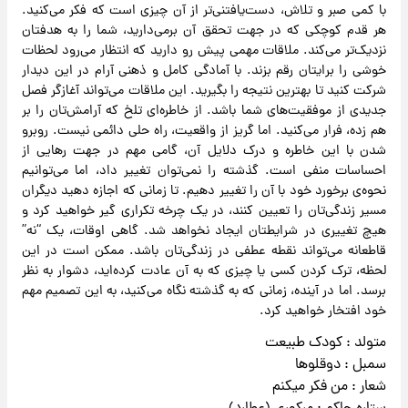
با کمی صبر و تلاش، دست‌یافتنی‌تر از آن چیزی است که فکر می‌کنید.
هر قدم کوچکی که در جهت تحقق آن برمی‌دارید، شما را به هدفتان
نزدیک‌تر می‌کند. ملاقات مهمی پیش رو دارید که انتظار می‌رود لحظات
خوشی را برایتان رقم بزند. با آمادگی کامل و ذهنی آرام در این دیدار
شرکت کنید تا بهترین نتیجه را بگیرید. این ملاقات می‌تواند آغازگر فصل
جدیدی از موفقیت‌های شما باشد. از خاطره‌ای تلخ که آرامش‌تان را بر
هم زده، فرار می‌کنید. اما گریز از واقعیت، راه حلی دائمی نیست. روبرو
شدن با این خاطره و درک دلایل آن، گامی مهم در جهت رهایی از
احساسات منفی است. گذشته را نمی‌توان تغییر داد، اما می‌توانیم
نحوه‌ی برخورد خود با آن را تغییر دهیم. تا زمانی که اجازه دهید دیگران
مسیر زندگی‌تان را تعیین کنند، در یک چرخه تکراری گیر خواهید کرد و
هیچ تغییری در شرایطتان ایجاد نخواهد شد. گاهی اوقات، یک “نه”
قاطعانه می‌تواند نقطه عطفی در زندگی‌تان باشد. ممکن است در این
لحظه، ترک کردن کسی یا چیزی که به آن عادت کرده‌اید، دشوار به نظر
برسد. اما در آینده، زمانی که به گذشته نگاه می‌کنید، به این تصمیم مهم
خود افتخار خواهید کرد.
متولد : کودک طبیعت
سمبل : دوقلوها
شعار : من فکر میکنم