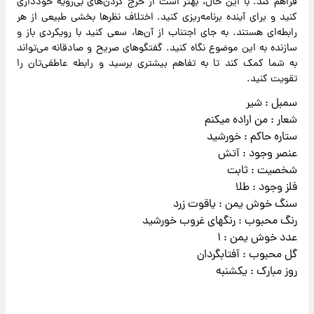
فراهم کند. با این حال، بهتر است از خرج کردن‌های بی‌رویه خودداری
کنید و برای آینده برنامه‌ریزی کنید. اختلاف نظرها بخشی طبیعی از هر
رابطه‌ای هستند. به جای اجتناب از آن‌ها، سعی کنید با رویکردی باز و
سازنده به این موضوع نگاه کنید. گفتگوهای صریح و صادقانه می‌تواند
به شما کمک کند تا به تفاهم بیشتری برسید و رابطه عاطفی‌تان را
تقویت کنید.
سمبل : شیر
شعار : من اراده میکنم
ستاره حاکم : خورشید
عنصر وجود : آتش
شخصیت : ثابت
فلز وجود : طلا
سنگ خوش یمن : یاقوت زرد
رنگ محبوب : رنگهای غروب خورشید
عدد خوش یمن : ۱
گل محبوب : آفتابگردان
روز مبارک : یکشنبه