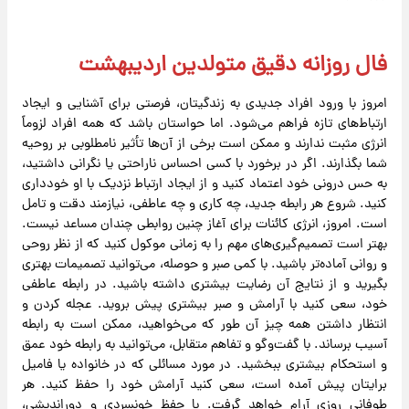
فال روزانه دقیق متولدین اردیبهشت
امروز با ورود افراد جدیدی به زندگیتان، فرصتی برای آشنایی و ایجاد
ارتباط‌های تازه فراهم می‌شود. اما حواستان باشد که همه افراد لزوماً
انرژی مثبت ندارند و ممکن است برخی از آن‌ها تأثیر نامطلوبی بر روحیه
شما بگذارند. اگر در برخورد با کسی احساس ناراحتی یا نگرانی داشتید،
به حس درونی خود اعتماد کنید و از ایجاد ارتباط نزدیک با او خودداری
کنید. شروع هر رابطه جدید، چه کاری و چه عاطفی، نیازمند دقت و تامل
است. امروز، انرژی کائنات برای آغاز چنین روابطی چندان مساعد نیست.
بهتر است تصمیم‌گیری‌های مهم را به زمانی موکول کنید که از نظر روحی
و روانی آماده‌تر باشید. با کمی صبر و حوصله، می‌توانید تصمیمات بهتری
بگیرید و از نتایج آن رضایت بیشتری داشته باشید. در رابطه عاطفی
خود، سعی کنید با آرامش و صبر بیشتری پیش بروید. عجله کردن و
انتظار داشتن همه چیز آن طور که می‌خواهید، ممکن است به رابطه
آسیب برساند. با گفت‌وگو و تفاهم متقابل، می‌توانید به رابطه خود عمق
و استحکام بیشتری ببخشید. در مورد مسائلی که در خانواده یا فامیل
برایتان پیش آمده است، سعی کنید آرامش خود را حفظ کنید. هر
طوفانی روزی آرام خواهد گرفت. با حفظ خونسردی و دوراندیشی،